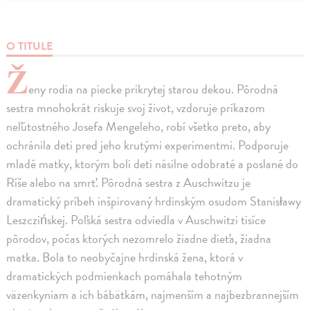
O TITULE
Ž
eny rodia na piecke prikrytej starou dekou. Pôrodná
sestra mnohokrát riskuje svoj život, vzdoruje príkazom
neľútostného Josefa Mengeleho, robí všetko preto, aby
ochránila deti pred jeho krutými experimentmi. Podporuje
mladé matky, ktorým boli deti násilne odobraté a poslané do
Ríše alebo na smrť. Pôrodná sestra z Auschwitzu je
dramatický príbeh inšpirovaný hrdinským osudom Stanisławy
Leszczińskej. Poľská sestra odviedla v Auschwitzi tisíce
pôrodov, počas ktorých nezomrelo žiadne dieťa, žiadna
matka. Bola to neobyčajne hrdinská žena, ktorá v
dramatických podmienkach pomáhala tehotným
väzenkyniam a ich bábätkám, najmenším a najbezbrannejším