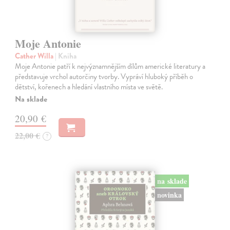
Moje Antonie
Cather Willa
| Kniha
Moje Antonie patří k nejvýznamnějším dílům americké literatury a
představuje vrchol autorčiny tvorby. Vypráví hluboký příběh o
dětství, kořenech a hledání vlastního místa ve světě.
Na sklade
20,90 €
22,00 €
?
na sklade
novinka