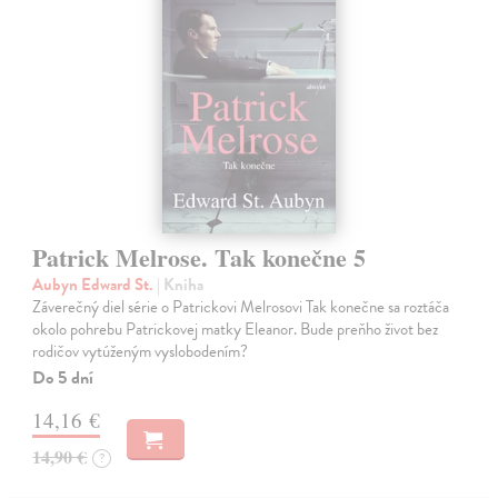
Patrick Melrose. Tak konečne 5
Aubyn Edward St.
| Kniha
Záverečný diel série o Patrickovi Melrosovi Tak konečne sa roztáča
okolo pohrebu Patrickovej matky Eleanor. Bude preňho život bez
rodičov vytúženým vyslobodením?
Do 5 dní
14,16 €
14,90 €
?