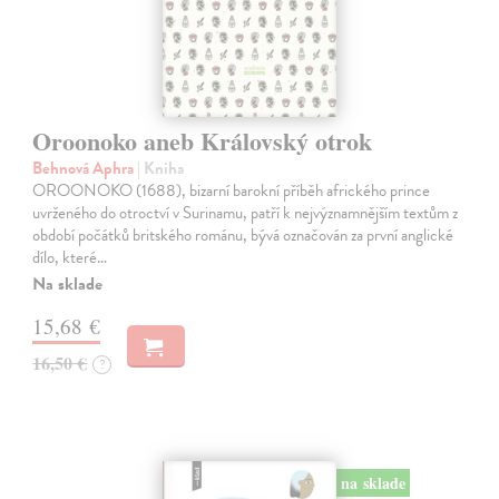
Oroonoko aneb Královský otrok
Behnová Aphra
| Kniha
OROONOKO (1688), bizarní barokní příběh afrického prince
uvrženého do otroctví v Surinamu, patří k nejvýznamnějším textům z
období počátků britského románu, bývá označován za první anglické
dílo, které…
Na sklade
15,68 €
16,50 €
?
na sklade