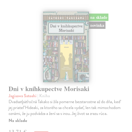
na sklade
novinka
Dni v kníhkupectve Morisaki
Jagisawa Satoshi
| Kniha
Dvadsaťpäťročná Takako si žila pomerne bezstarostne až do dňa, keď
jej priateľ Hideaki, za ktorého sa chcela vydať, len tak mimochodom
oznámi, že ju podvádza a žení sa s inou. Jej život sa zrazu rúca.
Na sklade
13,71 €