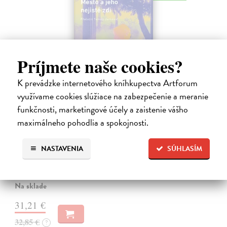
Príjmete naše cookies?
K prevádzke internetového kníhkupectva Artforum
využívame cookies slúžiace na zabezpečenie a meranie
funkčnosti, marketingové účely a zaistenie vášho
Město a jeho nejisté zdi
maximálneho pohodlia a spokojnosti.
Murakami Haruki
| Kniha
Ty jsi to byla, kdo mi vyprávěl o tom městě. Město a jeho nejisté zdi –
NASTAVENIA
SÚHLASÍM
dlouho očekávaný román Harukiho Murakamiho volně navazuje na
autorovu starší novelu z roku 1980 a tematicky se prolíná s jeho
kultovním…
Na sklade
31,21 €
32,85 €
?