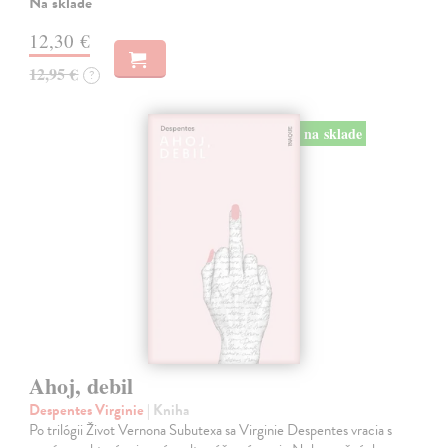
Na sklade
12,30 €
12,95 €
?
na sklade
Ahoj, debil
Despentes Virginie
| Kniha
Po trilógii Život Vernona Subutexa sa Virginie Despentes vracia s