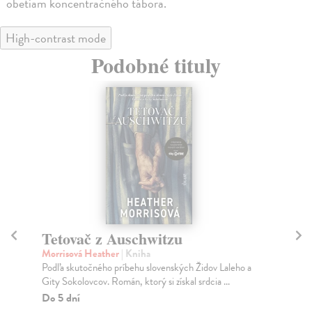
obetiam koncentračného tábora.
High-contrast mode
Podobné tituly
Tetovač z Auschwitzu
N
Morrisová Heather
| Kniha
St
Podľa skutočného príbehu slovenských Židov Laleho a
Prí
Gity Sokolovcov. Román, ktorý si získal srdcia ...
uda
Do 5 dní
Do