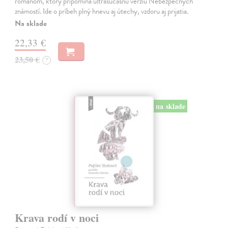
románom, ktorý pripomína ultrasúčasnú verziu Nebezpečných
známostí. Ide o príbeh plný hnevu aj útechy, vzdoru aj prijatia.
Na sklade
22,33 €
23,50 €
?
na sklade
Krava rodí v noci