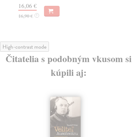
16,06 €
16
16,90 €
16
?
High-contrast mode
Čitatelia s podobným vkusom si
kúpili aj: