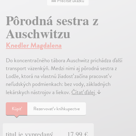
Prečítať ukážku
Pôrodná sestra z
Auschwitzu
Knedler Magdalena
Do koncentračného tábora Auschwitz prichádza ďalší
transport väzenkýň. Medzi nimi aj pôrodná sestra z
Lodže, ktorá na vlastnú žiadosť začína pracovať v
neľudských podmienkach: bez vody, základných
lekárskych nástrojov a liekov.
Čítať ďalej
↓
Kúpiť
Rezervovať v kníhkupectve
titul je vypredaný
17,99 €