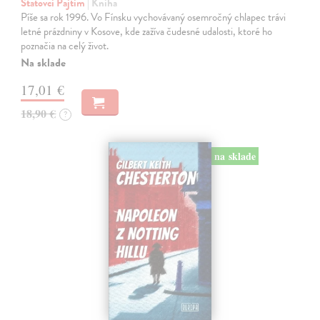
Statovci Pajtim
| Kniha
Píše sa rok 1996. Vo Fínsku vychovávaný osemročný chlapec trávi
letné prázdniny v Kosove, kde zažíva čudesné udalosti, ktoré ho
poznačia na celý život.
Na sklade
17,01 €
18,90 €
?
na sklade