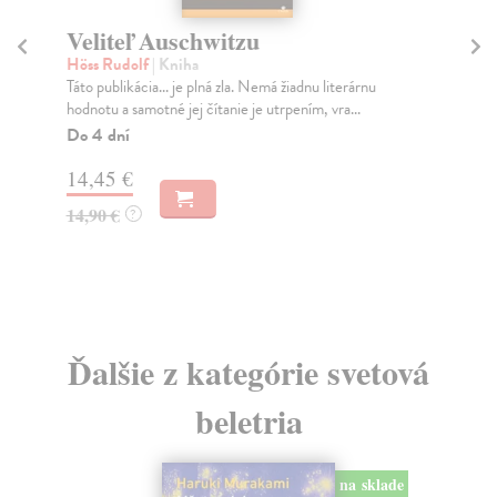
Veliteľ Auschwitzu
E
Höss Rudolf
| Kniha
Mr
Táto publikácia... je plná zla. Nemá žiadnu literárnu
Jed
hodnotu a samotné jej čítanie je utrpením, vra...
str
Do 4 dní
Do
14,45 €
17
14,90 €
17
?
Ďalšie z kategórie svetová
beletria
na sklade