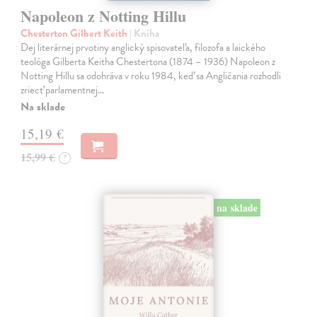
Napoleon z Notting Hillu
Chesterton Gilbert Keith
| Kniha
Dej literárnej prvotiny anglický spisovateľa, filozofa a laického
teológa Gilberta Keitha Chestertona (1874 – 1936) Napoleon z
Notting Hillu sa odohráva v roku 1984, keď sa Angličania rozhodli
zriecť parlamentnej…
Na sklade
15,19 €
15,99 €
?
na sklade