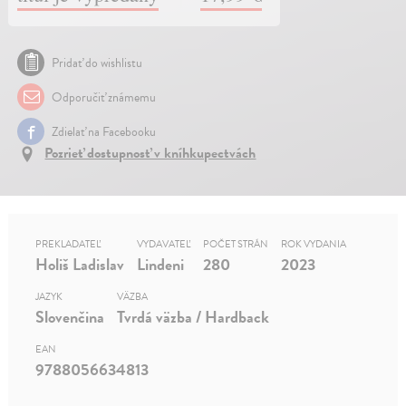
Pridať do wishlistu
Odporučiť známemu
Zdielať na Facebooku
Pozrieť dostupnosť v kníhkupectvách
PREKLADATEĽ
VYDAVATEĽ
POČET STRÁN
ROK VYDANIA
Holiš Ladislav
Lindeni
280
2023
JAZYK
VÄZBA
Slovenčina
Tvrdá väzba / Hardback
EAN
9788056634813