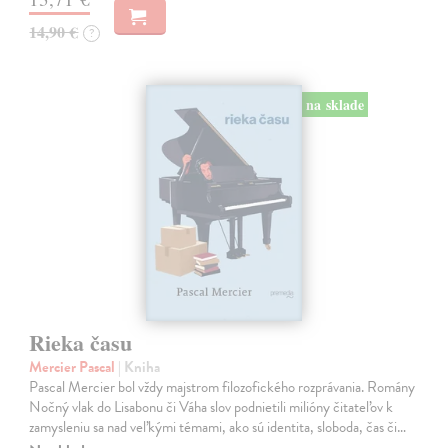
14,90 €
?
na sklade
Rieka času
Mercier Pascal
| Kniha
Pascal Mercier bol vždy majstrom filozofického rozprávania. Romány
Nočný vlak do Lisabonu či Váha slov podnietili milióny čitateľov k
zamysleniu sa nad veľkými témami, ako sú identita, sloboda, čas či…