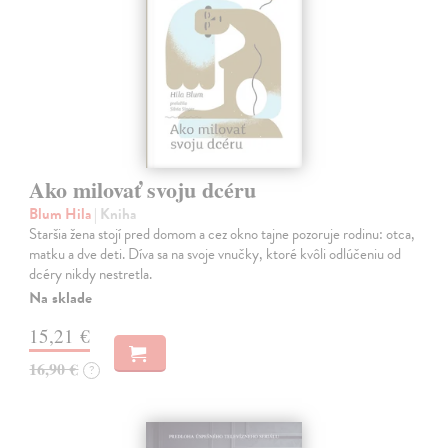
Ako milovať svoju dcéru
Blum Hila
| Kniha
Staršia žena stojí pred domom a cez okno tajne pozoruje rodinu: otca,
matku a dve deti. Díva sa na svoje vnučky, ktoré kvôli odlúčeniu od
dcéry nikdy nestretla.
Na sklade
15,21 €
16,90 €
?