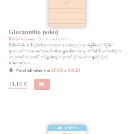
Giovanniho pokoj
Baldwin James
| Elektronická kniha
Baldwinův strhující kontroverzní román je jeho nejdůslednějším
zpracováním sexuality a klasikou gay literatury. V Paříži padesátých
let, která se hemží emigranty a vyznačuje se nebezpečnými
známostmi a…
Na stiahnutie ako
EPUB
a
MOBI
14,18 €
E-KNIHA