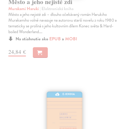
Město a jeho nejisté zdi
Murakami Haruki
| Elektronická kniha
Město a jeho nejisté zdi – dlouho očekávaný román Harukiho
Murakamiho volně navazuje na autorovu starší novelu z roku 1980 a
tematicky se prolíná s jeho kultovním dílem Konec světa & Hard-
boiled Wonderland.…
Na stiahnutie ako
EPUB
a
MOBI
24,84 €
E-KNIHA