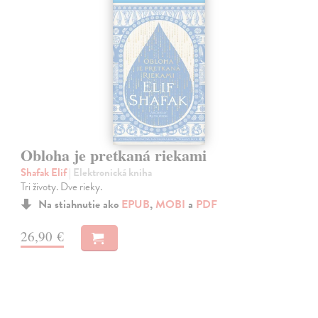
Obloha je pretkaná riekami
Shafak Elif
| Elektronická kniha
Tri životy. Dve rieky.
Na stiahnutie ako
EPUB
,
MOBI
a
PDF
26,90 €