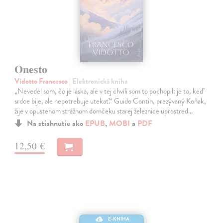
Onesto
Vidotto Francesco
| Elektronická kniha
„Nevedel som, čo je láska, ale v tej chvíli som to pochopil: je to, keď
srdce bije, ale nepotrebuje utekať.“ Guido Contin, prezývaný Koňak,
žije v opustenom strážnom domčeku starej železnice uprostred…
Na stiahnutie ako
EPUB
,
MOBI
a
PDF
12,50 €
E-KNIHA