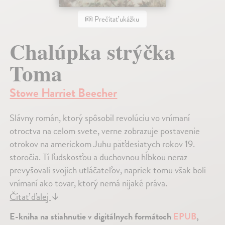
Prečítať ukážku
Chalúpka strýčka
Toma
Stowe Harriet Beecher
Slávny román, ktorý spôsobil revolúciu vo vnímaní
otroctva na celom svete, verne zobrazuje postavenie
otrokov na americkom Juhu päťdesiatych rokov 19.
storočia. Tí ľudskosťou a duchovnou hĺbkou neraz
prevyšovali svojich utláčateľov, napriek tomu však boli
vnímaní ako tovar, ktorý nemá nijaké práva.
Čítať ďalej
↓
E-kniha na stiahnutie v digitálnych formátoch
EPUB
,