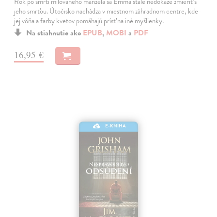
Rok po smrti milovaného manžela sa Emma stále nedokáže zmieriť s
jeho smrťou. Útočisko nachádza v miestnom záhradnom centre, kde
jej vôňa a farby kvetov pomáhajú prísť na iné myšlienky.
Na stiahnutie ako
EPUB
,
MOBI
a
PDF
16,95 €
E-KNIHA