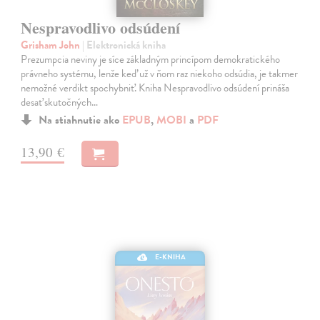
Nespravodlivo odsúdení
Grisham John
| Elektronická kniha
Prezumpcia neviny je síce základným princípom demokratického
právneho systému, lenže keď už v ňom raz niekoho odsúdia, je takmer
nemožné verdikt spochybniť. Kniha Nespravodlivo odsúdení prináša
desať skutočných…
Na stiahnutie ako
EPUB
,
MOBI
a
PDF
13,90 €
E-KNIHA