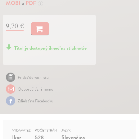
MOBI
a
PDF
?
9,70 €
Titul je dostupný ihneď na stiahnutie
Pridať do wishlistu
Odporučiť známemu
Zdielať na Facebooku
VYDAVATEĽ
POČET STRÁN
JAZYK
Ikar
528
Slovenčina