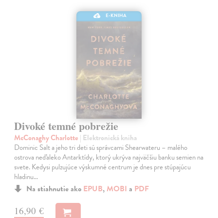
E-KNIHA
Divoké temné pobrežie
McConaghy Charlotte
| Elektronická kniha
Dominic Salt a jeho tri deti sú správcami Shearwateru – malého
ostrova neďaleko Antarktídy, ktorý ukrýva najväčšiu banku semien na
svete. Kedysi pulzujúce výskumné centrum je dnes pre stúpajúcu
hladinu…
Na stiahnutie ako
EPUB
,
MOBI
a
PDF
16,90 €