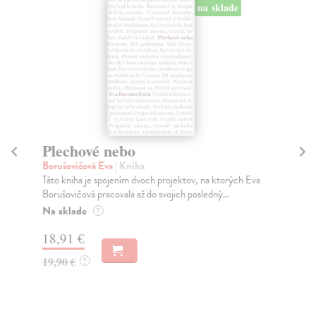
na sklade
Plechové nebo
Vš
Borušovičová Eva
| Kniha
Ba
Táto kniha je spojením dvoch projektov, na ktorých Eva
Mes
Borušovičová pracovala až do svojich posledný...
aj 
Na sklade
Na
?
18,91 €
14
19,90 €
15
?