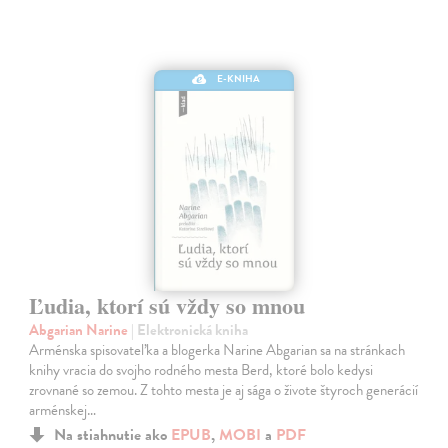
E-KNIHA
Ľudia, ktorí sú vždy so mnou
Abgarian Narine
| Elektronická kniha
Arménska spisovateľka a blogerka Narine Abgarian sa na stránkach
knihy vracia do svojho rodného mesta Berd, ktoré bolo kedysi
zrovnané so zemou. Z tohto mesta je aj sága o živote štyroch generácií
arménskej…
Na stiahnutie ako
EPUB
,
MOBI
a
PDF