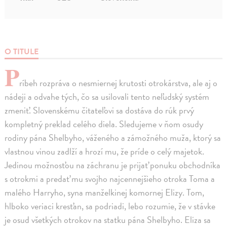
O TITULE
P
ríbeh rozpráva o nesmiernej krutosti otrokárstva, ale aj o
nádeji a odvahe tých, čo sa usilovali tento neľudský systém
zmeniť. Slovenskému čitateľovi sa dostáva do rúk prvý
kompletný preklad celého diela. Sledujeme v ňom osudy
rodiny pána Shelbyho, váženého a zámožného muža, ktorý sa
vlastnou vinou zadlží a hrozí mu, že príde o celý majetok.
Jedinou možnosťou na záchranu je prijať ponuku obchodníka
s otrokmi a predať mu svojho najcennejšieho otroka Toma a
malého Harryho, syna manželkinej komornej Elizy. Tom,
hlboko veriaci kresťan, sa podriadi, lebo rozumie, že v stávke
je osud všetkých otrokov na statku pána Shelbyho. Eliza sa