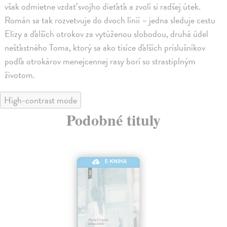
však odmietne vzdať svojho dieťaťa a zvolí si radšej útek.
Román sa tak rozvetvuje do dvoch línií – jedna sleduje cestu
Elizy a ďalších otrokov za vytúženou slobodou, druhá údel
nešťastného Toma, ktorý sa ako tisíce ďalších príslušníkov
podľa otrokárov menejcennej rasy borí so strastiplným
životom.
High-contrast mode
Podobné tituly
E-KNIHA