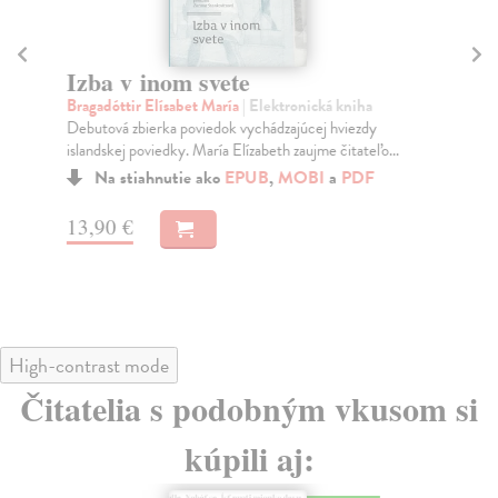
Izba v inom svete
W
Bragadóttir Elísabet María
| Elektronická kniha
Po
Debutová zbierka poviedok vychádzajúcej hviezdy
Vše
islandskej poviedky. María Elízabeth zaujme čitateľo...
Na stiahnutie ako
EPUB
,
MOBI
a
PDF
13
13,90 €
High-contrast mode
Čitatelia s podobným vkusom si
kúpili aj: