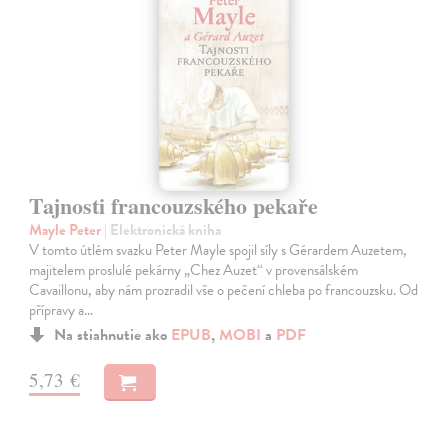
Tajnosti francouzského pekaře
Mayle Peter
| Elektronická kniha
V tomto útlém svazku Peter Mayle spojil síly s Gérardem Auzetem,
majitelem proslulé pekárny „Chez Auzet“ v provensálském
Cavaillonu, aby nám prozradil vše o pečení chleba po francouzsku. Od
přípravy a…
Na stiahnutie ako
EPUB
,
MOBI
a
PDF
5,73 €