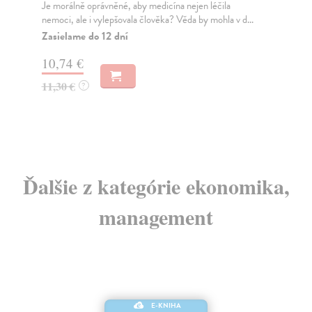
Jeřábek Jan
| Kniha
...
PhDr. Jan Jeřábek vystudoval FFUK, obor
kulturologie. Jeho Úvod do grafologické diagnostiky
představ...
Zasielame do 12 dní
17,77 €
18,70 €
?
Ďalšie z kategórie ekonomika,
management
E-KNIHA