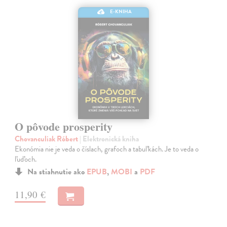
E-KNIHA
O pôvode prosperity
Chovanculiak Róbert
| Elektronická kniha
Ekonómia nie je veda o číslach, grafoch a tabuľkách. Je to veda o
ľuďoch.
Na stiahnutie ako
EPUB
,
MOBI
a
PDF
11,90 €