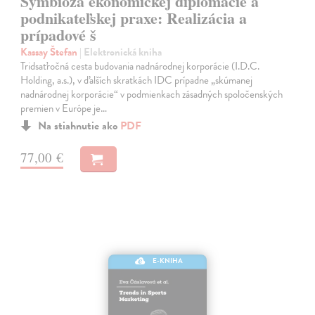
Symbióza ekonomickej diplomacie a
podnikateľskej praxe: Realizácia a
prípadové š
Kassay Štefan
| Elektronická kniha
Tridsaťročná cesta budovania nadnárodnej korporácie (I.D.C.
Holding, a.s.), v ďalších skratkách IDC prípadne „skúmanej
nadnárodnej korporácie“ v podmienkach zásadných spoločenských
premien v Európe je…
Na stiahnutie ako
PDF
77,00 €
E-KNIHA