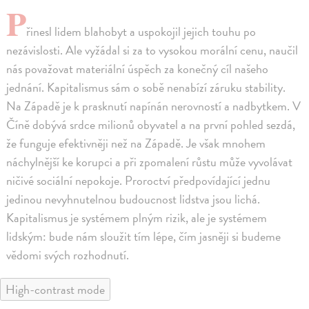
P
řinesl lidem blahobyt a uspokojil jejich touhu po
nezávislosti. Ale vyžádal si za to vysokou morální cenu, naučil
nás považovat materiální úspěch za konečný cíl našeho
jednání. Kapitalismus sám o sobě nenabízí záruku stability.
Na Západě je k prasknutí napínán nerovností a nadbytkem. V
Číně dobývá srdce milionů obyvatel a na první pohled sezdá,
že funguje efektivněji než na Západě. Je však mnohem
náchylnější ke korupci a při zpomalení růstu může vyvolávat
ničivé sociální nepokoje. Proroctví předpovídající jednu
jedinou nevyhnutelnou budoucnost lidstva jsou lichá.
Kapitalismus je systémem plným rizik, ale je systémem
lidským: bude nám sloužit tím lépe, čím jasněji si budeme
vědomi svých rozhodnutí.
High-contrast mode