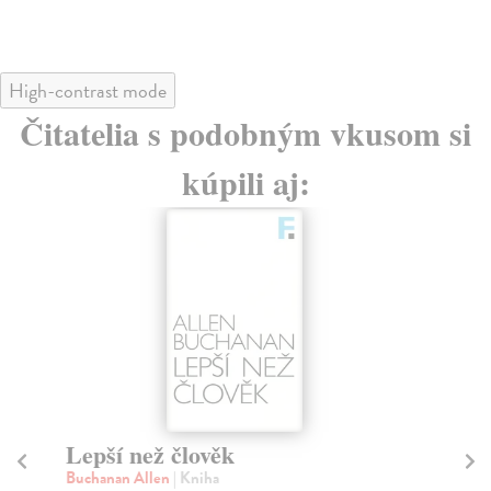
High-contrast mode
Čitatelia s podobným vkusom si
kúpili aj:
Grafologie - více než diagnostika
osobnosti