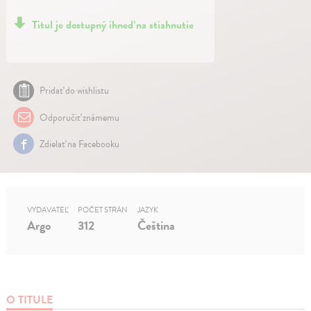
Titul je dostupný ihneď na stiahnutie
Pridať do wishlistu
Odporučiť známemu
Zdielať na Facebooku
VYDAVATEĽ
POČET STRÁN
JAZYK
Argo
312
Čeština
O TITULE