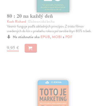
80 : 20 na každý deň
Koch Richard
| Elektronická kniha
Vesmír funguje podľa základných princípov. Z tristo filmov
uvedených do kín v priebehu roka a pol zarobia štyri 80% tržieb.
Na stiahnutie ako
EPUB
,
MOBI
a
PDF
9,95 €
E-KNIHA