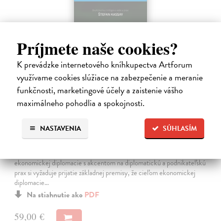
Príjmete naše cookies?
K prevádzke internetového kníhkupectva Artforum
využívame cookies slúžiace na zabezpečenie a meranie
funkčnosti, marketingové účely a zaistenie vášho
maximálneho pohodlia a spokojnosti.
Symbióza ekonomickej diplomacie a
podnikateľskej praxe: Procesy -
modelovanie a
NASTAVENIA
SÚHLASÍM
Kassay Štefan
| Elektronická kniha
Vytvorenie špecificky formovanej novej podoby vedeckej školy
ekonomickej diplomacie s akcentom na diplomatickú a podnikateľskú
prax si vyžaduje prijatie základnej premisy, že cieľom ekonomickej
diplomacie…
Na stiahnutie ako
PDF
59,00 €