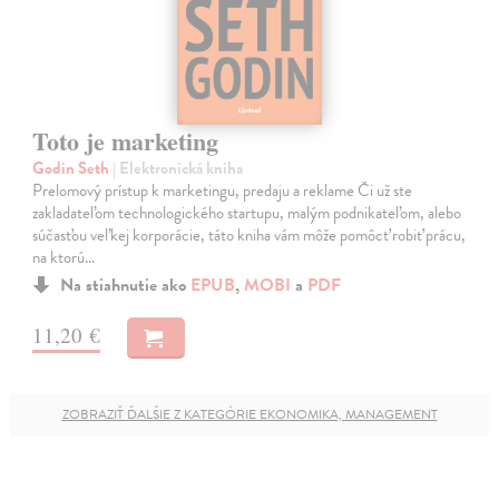
Toto je marketing
Godin Seth
| Elektronická kniha
Prelomový prístup k marketingu, predaju a reklame Či už ste
zakladateľom technologického startupu, malým podnikateľom, alebo
súčasťou veľkej korporácie, táto kniha vám môže pomôcť robiť prácu,
na ktorú…
Na stiahnutie ako
EPUB
,
MOBI
a
PDF
11,20 €
ZOBRAZIŤ ĎALŠIE Z KATEGÓRIE EKONOMIKA, MANAGEMENT