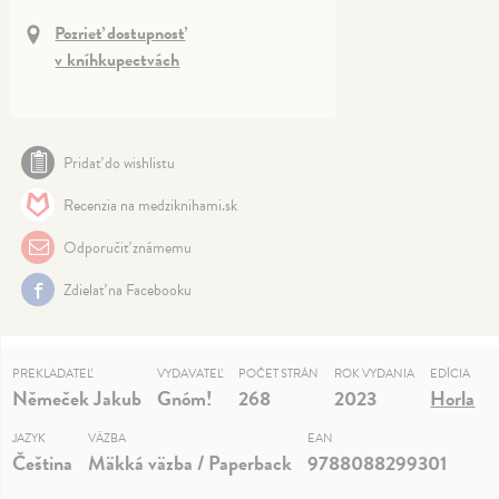
Pozrieť dostupnosť
v kníhkupectvách
Pridať do wishlistu
Recenzia na medziknihami.sk
Odporučiť známemu
Zdielať na Facebooku
PREKLADATEĽ
VYDAVATEĽ
POČET STRÁN
ROK VYDANIA
EDÍCIA
Němeček Jakub
Gnóm!
268
2023
Horla
JAZYK
VÄZBA
EAN
Čeština
Mäkká väzba / Paperback
9788088299301