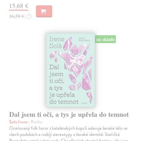
15,68 €
16,50 €
?
na sklade
Dal jsem ti oči, a tys je upřela do temnot
Sola Irene
| Kniha
Oceňovaný folk horor z katalánských kopců oslavuje ženské tělo ve
všech podobách a rozbíjí stereotypy o ženské identitě. Stařičká
Bernadeta umírá a ženy rodu Clavellových chystají hostinu, aby ji na