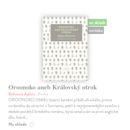
na sklade
novinka
Oroonoko aneb Královský otrok
Behnová Aphra
| Kniha
OROONOKO (1688), bizarní barokní příběh afrického prince
uvrženého do otroctví v Surinamu, patří k nejvýznamnějším textům z
období počátků britského románu, bývá označován za první anglické
dílo, které…
Na sklade
?