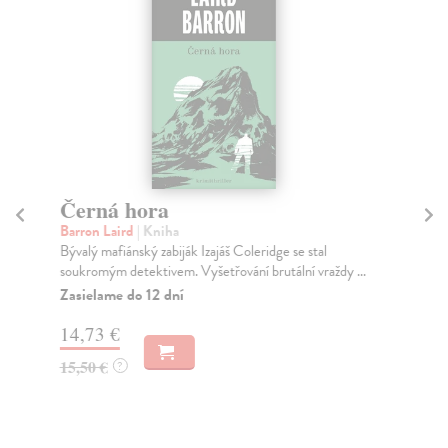
Černá hora
Pí
Barron Laird
| Kniha
kol
Bývalý mafiánský zabiják Izajáš Coleridge se stal
Mat
soukromým detektivem. Vyšetřování brutální vraždy ...
běh
Zasielame do 12 dní
Za
14,73 €
12
15,50 €
12
?