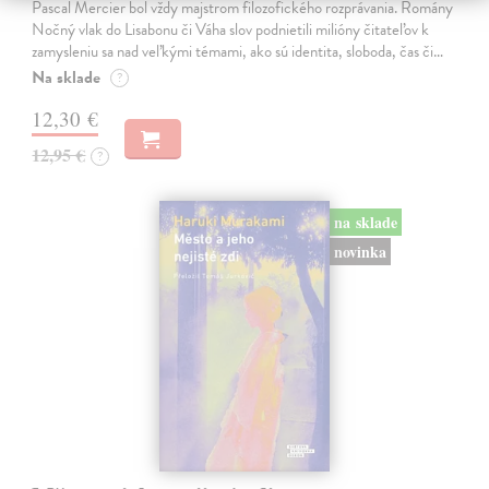
Pascal Mercier bol vždy majstrom filozofického rozprávania. Romány
Nočný vlak do Lisabonu či Váha slov podnietili milióny čitateľov k
zamysleniu sa nad veľkými témami, ako sú identita, sloboda, čas či…
Na sklade
?
12,30 €
12,95 €
?
na sklade
novinka