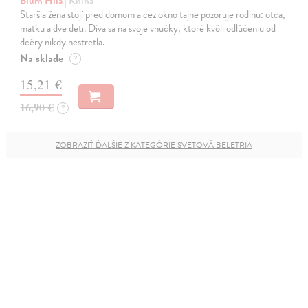
Blum Hila
| Kniha
Staršia žena stojí pred domom a cez okno tajne pozoruje rodinu: otca,
matku a dve deti. Díva sa na svoje vnučky, ktoré kvôli odlúčeniu od
dcéry nikdy nestretla.
Na sklade
?
15,21 €
16,90 €
?
ZOBRAZIŤ ĎALŠIE Z KATEGÓRIE SVETOVÁ BELETRIA