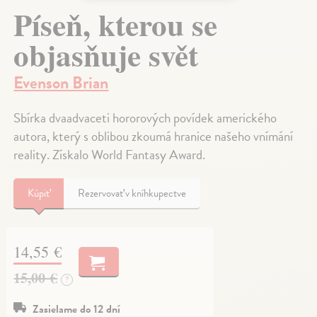
Píseň, kterou se
objasňuje svět
Evenson Brian
Sbírka dvaadvaceti hororových povídek amerického
autora, který s oblibou zkoumá hranice našeho vnímání
reality. Získalo World Fantasy Award.
Kúpiť
Rezervovať v kníhkupectve
14,55 €
15,00 €
?
Zasielame do 12 dní