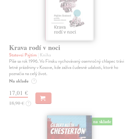
Krava rodí v noci
Statovci Pajtim
| Kniha
Píše sa rok 1996. Vo Fínsku vychovávaný osemročný chlapec trávi
letné prázdniny v Kosove, kde zažíva čudesné udalosti, ktoré ho
poznačia na celý život.
Na sklade
?
17,01 €
18,90 €
?
na sklade