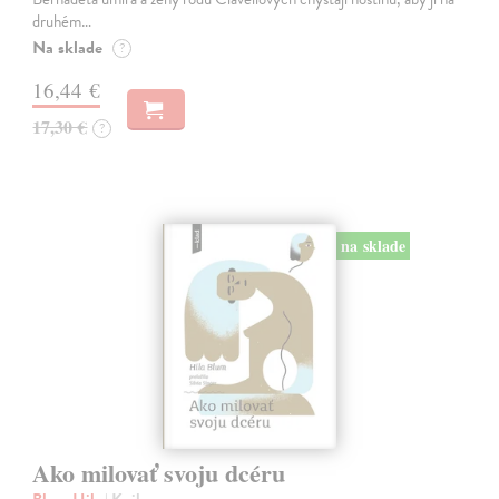
druhém…
Na sklade
?
16,44 €
17,30 €
?
na sklade
Ako milovať svoju dcéru