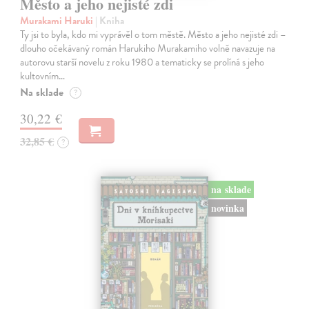
Město a jeho nejisté zdi
Murakami Haruki
| Kniha
Ty jsi to byla, kdo mi vyprávěl o tom městě. Město a jeho nejisté zdi –
dlouho očekávaný román Harukiho Murakamiho volně navazuje na
autorovu starší novelu z roku 1980 a tematicky se prolíná s jeho
kultovním…
Na sklade
?
30,22 €
32,85 €
?
na sklade
novinka