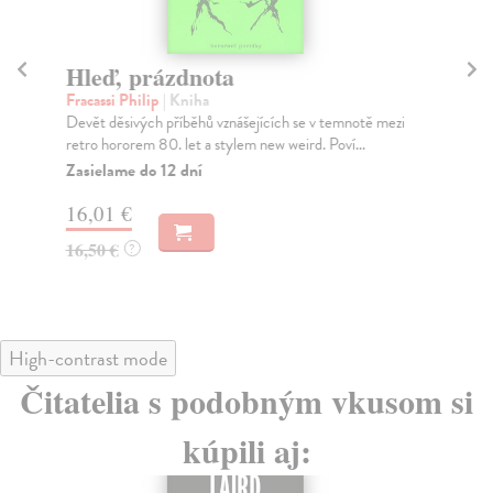
Hleď, prázdnota
P
Fracassi Philip
| Kniha
Ly
Devět děsivých příběhů vznášejících se v temnotě mezi
Tem
retro hororem 80. let a stylem new weird. Poví...
Eil
Zasielame do 12 dní
Na
16,01 €
17
16,50 €
18
?
High-contrast mode
Čitatelia s podobným vkusom si
kúpili aj: