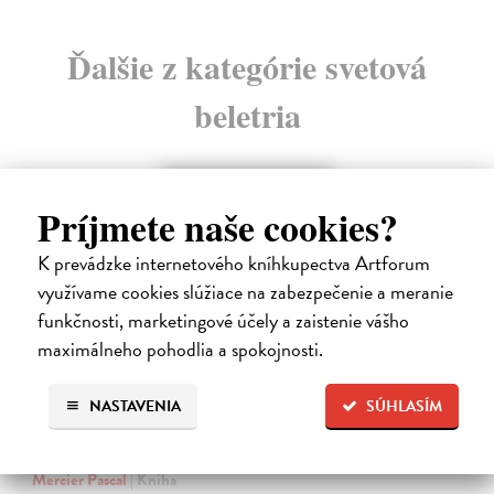
Ďalšie z kategórie svetová
beletria
na sklade
Príjmete naše cookies?
K prevádzke internetového kníhkupectva Artforum
využívame cookies slúžiace na zabezpečenie a meranie
funkčnosti, marketingové účely a zaistenie vášho
maximálneho pohodlia a spokojnosti.
NASTAVENIA
SÚHLASÍM
Rieka času
Mercier Pascal
| Kniha