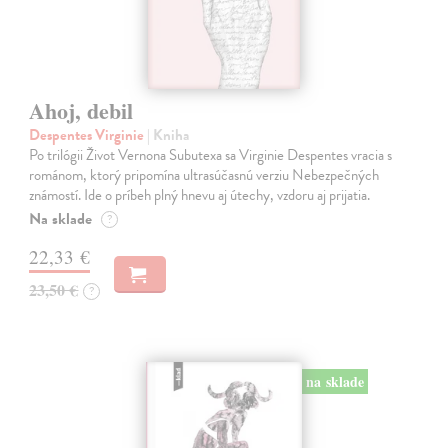
Ahoj, debil
Despentes Virginie
| Kniha
Po trilógii Život Vernona Subutexa sa Virginie Despentes vracia s
románom, ktorý pripomína ultrasúčasnú verziu Nebezpečných
známostí. Ide o príbeh plný hnevu aj útechy, vzdoru aj prijatia.
Na sklade
?
22,33 €
23,50 €
?
na sklade