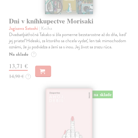
Dni v kníhkupectve Morisaki
Jagisawa Satoshi
| Kniha
Dvadsaťpäťročná Takako si žila pomerne bezstarostne až do dňa, keď
jej priateľ Hideaki, za ktorého sa chcela vydať, len tak mimochodom
oznámi, že ju podvádza a žení sa s inou. Jej život sa zrazu rúca.
Na sklade
?
13,71 €
14,90 €
?
na sklade