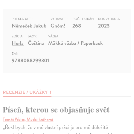
PREKLADATEĽ
VYDAVATEĽ
POČET STRÁN
ROK VYDANIA
Němeček Jakub
Gnóm!
268
2023
EDÍCIA
JAZYK
VÄZBA
Horla
Čeština
Mäkká väzba / Paperback
EAN
9788088299301
RECENZIE / UKÁŽKY
1
Píseň, kterou se objasňuje svět
Tomáš Weiss, Medzi knihami
„Řekl bych, že v mé vlastní práci je pro mě důležité