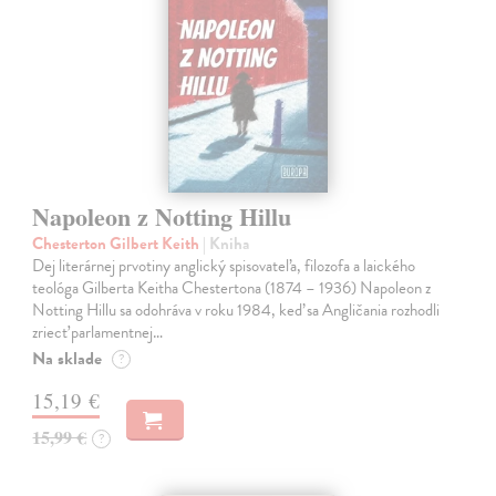
Napoleon z Notting Hillu
Chesterton Gilbert Keith
| Kniha
Dej literárnej prvotiny anglický spisovateľa, filozofa a laického
teológa Gilberta Keitha Chestertona (1874 – 1936) Napoleon z
Notting Hillu sa odohráva v roku 1984, keď sa Angličania rozhodli
zriecť parlamentnej…
Na sklade
?
15,19 €
15,99 €
?