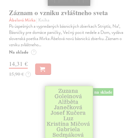
Záznam o vzniku zvláštneho sveta
Ábelová Mirka
| Kniha
Po úspešných a vypredaných básnických zbierkach Striptíz, Na!,
Básničky pre domáce paničky, Večný pocit nedele a Dom, vydáva
slovenská poetka Mirka Ábelová novú básnickú zbierku. Záznam o
vzniku zvláštneho…
Na sklade
?
14,31 €
15,90 €
?
na sklade