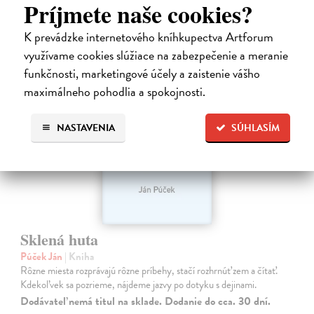
Príjmete naše cookies?
34,90 €
?
K prevádzke internetového kníhkupectva Artforum
využívame cookies slúžiace na zabezpečenie a meranie
funkčnosti, marketingové účely a zaistenie vášho
maximálneho pohodlia a spokojnosti.
NASTAVENIA
SÚHLASÍM
Sklená huta
Púček Ján
| Kniha
Rôzne miesta rozprávajú rôzne príbehy, stačí rozhrnúť zem a čítať.
Kdekoľvek sa pozrieme, nájdeme jazvy po dotyku s dejinami.
Dodávateľ nemá titul na sklade. Dodanie do cca. 30 dní.