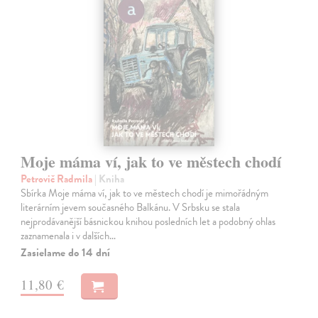
Moje máma ví, jak to ve městech chodí
Petrovič Radmila
| Kniha
Sbírka Moje máma ví, jak to ve městech chodí je mimořádným
literárním jevem současného Balkánu. V Srbsku se stala
nejprodávanější básnickou knihou posledních let a podobný ohlas
zaznamenala i v dalších…
Zasielame do 14 dní
11,80 €