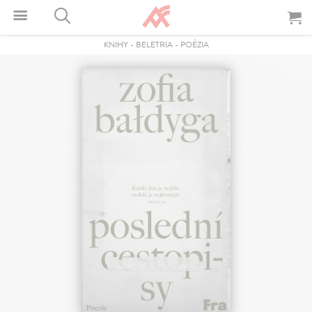
KNIHY
-
BELETRIA
-
POÉZIA