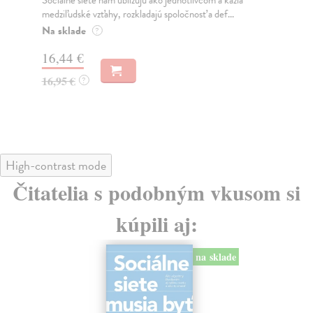
Sociálne siete nám ubližujú ako jednotlivcom a kazia
Mik
medziľudské vzťahy, rozkladajú spoločnosť a def...
Mon
o k
Na sklade
?
Na
16,44 €
23
16,95 €
?
24
High-contrast mode
Čitatelia s podobným vkusom si
kúpili aj:
na sklade