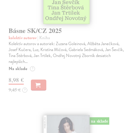
Básne SK/CZ 2025
kolektív autorov
| Kniha
Kolektív autorov a autoriek: Zuzana Goleinová, Alžběta Janečková,
Josef Kučera, Luz, Kristína Mičová, Gabriela Sedmáková, Jan Ševčík,
Tina Štěrbová, Jan Trtílek, Ondřej Novotný Zborník desiatich
najlepších…
Na sklade
?
8,98 €
9,45 €
?
na sklade