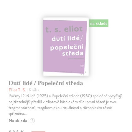
na sklade
Dutí lidé / Popeleční středa
Eliot T. S.
| Kniha
Poémy Dutí lidé (1925) a Popeleční středa (1930) společně vytyčují
nejzřetelnější předěl v Eliotově básnickém díle: první báseň je svou
fragmentárností, tragikomickou rituálností a různohlasím těsně
spřízněna…
Na sklade
?
8,84 €