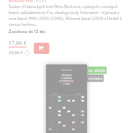
Borkovec Petr
| Kniha
Soubor tří básnických knih Petra Borkovce, vydaných v minulých
letech nakladatelstvím Fra, obsahuje tituly Vnitrozemí –Vybrané a
nové básně 1990–2005 (2005), Milostné básně (2013) a Herbář k
čemusi horšímu…
Zasielame do 12 dní
17,86 €
18,80 €
?
na sklade
novinka