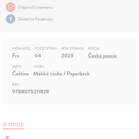
Odporučiť známemu
Zdielať na Facebooku
VYDAVATEĽ
POČET STRÁN
ROK VYDANIA
EDÍCIA
Fra
64
2023
Česká poezie
JAZYK
VÄZBA
Čeština
Mäkká väzba / Paperback
EAN
9788075211828
O TITULE