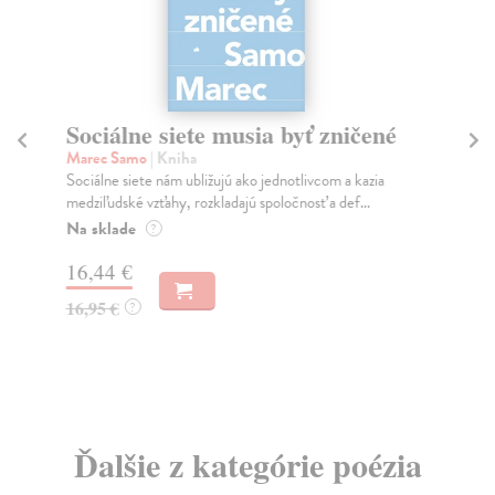
Sociálne siete musia byť zničené
S
K
Marec Samo
| Kniha
Sociálne siete nám ubližujú ako jednotlivcom a kazia
Mik
medziľudské vzťahy, rozkladajú spoločnosť a def...
Mon
o k
Na sklade
?
Na
16,44 €
23
16,95 €
?
24
Ďalšie z kategórie poézia