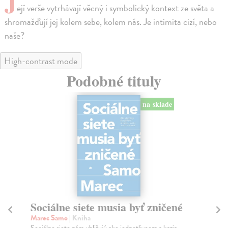
J
ejí verše vytrhávají věcný i symbolický kontext ze světa a
shromažďují jej kolem sebe, kolem nás. Je intimita cizí, nebo
naše?
High-contrast mode
Podobné tituly
na sklade
Sociálne siete musia byť zničené
S
K
Marec Samo
| Kniha