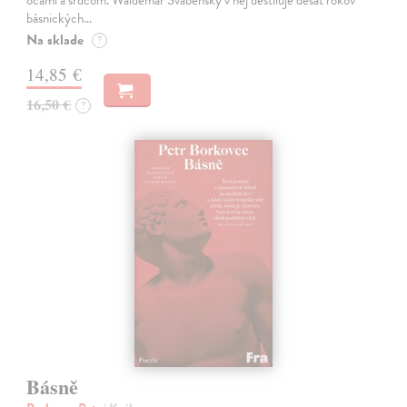
očami a srdcom. Waldemar Švábenský v nej destiluje desať rokov
básnických…
Na sklade
?
14,85 €
16,50 €
?
Básně