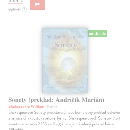
9,30 €
?
na sklade
Sonety (preklad: Andričík Marián)
Shakespeare William
| Kniha
Shakespearove Sonety predstavujú nový kompletný preklad jedného
z najväčších skvostov svetovej lyriky, Shakespearových Sonetov (154
sonetov v rozsahu 2 155 veršov); k nim je priradený preklad básne
Milenkin…