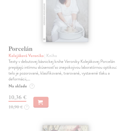
Porcelán
Kolejáková Veronika
| Kniha
Texty v debutovej básnickej knihe Veroniky Kolejákovej Porcelán
prepájajú intímnu skúsenosť so znepokojivou laboratórnou optikou:
telo je pozorované, klasifikované, tvarované, vystavené tlaku a
deformácii,…
Na sklade
?
10,36 €
10,90 €
?