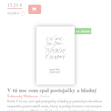
13,21 €
13,90 €
?
na sklade
V tú noc som spal postojačky a hladný
Švábenský Waldemar
| Kniha
Kniha V tú noc som spal postojačky a hladný je poetickým denníkom
nespavého pozorovateľa sveta, ktorý sa prebíja životom s otvorenými