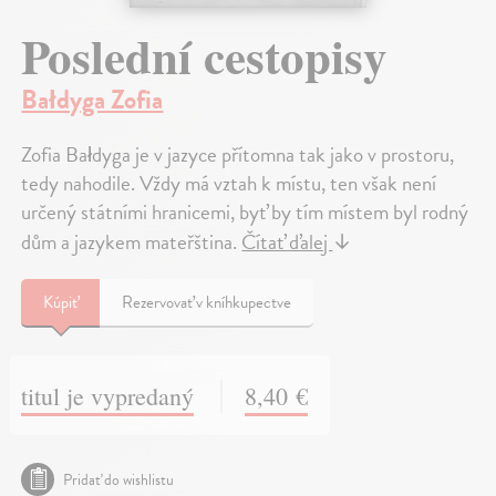
Poslední cestopisy
Bałdyga Zofia
Zofia Bałdyga je v jazyce přítomna tak jako v prostoru,
tedy nahodile. Vždy má vztah k místu, ten však není
určený státními hranicemi, byť by tím místem byl rodný
dům a jazykem mateřština.
Čítať ďalej
↓
Kúpiť
Rezervovať v kníhkupectve
titul je vypredaný
8,40 €
Pridať do wishlistu