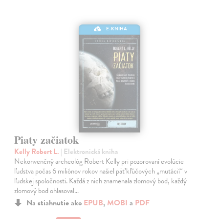
E-KNIHA
Piaty začiatok
Kelly Robert L.
| Elektronická kniha
Nekonvenčný archeológ Robert Kelly pri pozorovaní evolúcie
ľudstva počas 6 miliónov rokov našiel päť kľúčových „mutácií“ v
ľudskej spoločnosti. Každá z nich znamenala zlomový bod, každý
zlomový bod ohlasoval…
Na stiahnutie ako
EPUB
,
MOBI
a
PDF