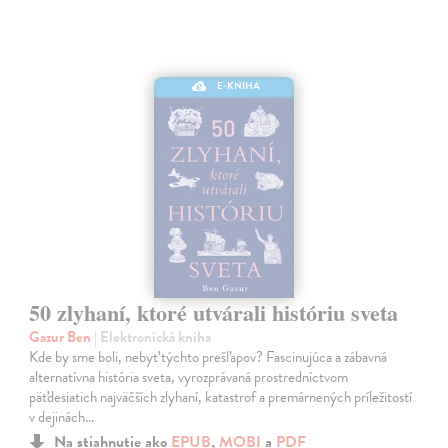
E-KNIHA
50 zlyhaní, ktoré utvárali históriu sveta
Gazur Ben
| Elektronická kniha
Kde by sme boli, nebyť týchto prešľapov? Fascinujúca a zábavná
alternatívna história sveta, vyrozprávaná prostredníctvom
päťdesiatich najväčších zlyhaní, katastrof a premárnených príležitostí
v dejinách…
Na stiahnutie ako
EPUB
,
MOBI
a
PDF