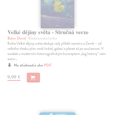
Velké dějiny světa - Stručná verze
Baker David
| Elektronická kniha
Kniha Velké dějiny světa sleduje celý příběh vesmíru a Země – od
velkého třesku přes vznik hvězd, galaxií a planet až po současnost. V
souladu s moderním historiografickým konceptem „big history“ nám
autor…
Na stiahnutie ako
PDF
9,99 €
E-KNIHA