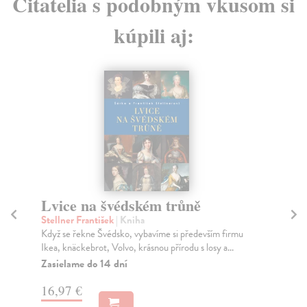
Čitatelia s podobným vkusom si
kúpili aj:
ně
Studia historica Tyrnaviensia
XIII. Historiae vestigia
sequentes
ředevším firmu
 s losy a...
Rábik Vladimír (ed.)
| Kniha
Keď človek dosiahne istý vek, nie je jeho pripomenut
netaktnosťou, skôr naopak, stáva sa pripomien...
Zasielame do 14 dní