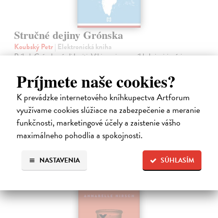
Stručné dejiny Grónska
Koubský Petr
| Elektronická kniha
Príbeh Grónska písali Inuiti, Vikingovia a napríklad aj misionári z
Moravy. Teraz sa oň začal celý svet zaujímať v súvislosti s výrokmi
Príjmete naše cookies?
výstredne konajúceho amerického prezidenta Trumpa.
Na stiahnutie ako
EPUB
,
MOBI
a
PDF
K prevádzke internetového kníhkupectva Artforum
využívame cookies slúžiace na zabezpečenie a meranie
9,90 €
funkčnosti, marketingové účely a zaistenie vášho
maximálneho pohodlia a spokojnosti.
NASTAVENIA
SÚHLASÍM
E-KNIHA