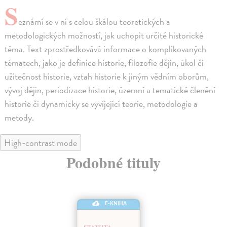
S
eznámí se v ní s celou škálou teoretických a
metodologických možností, jak uchopit určité historické
téma. Text zprostředkovává informace o komplikovaných
tématech, jako je definice historie, filozofie dějin, úkol či
užitečnost historie, vztah historie k jiným vědním oborům,
vývoj dějin, periodizace historie, územní a tematické členění
historie či dynamicky se vyvíjející teorie, metodologie a
metody.
High-contrast mode
Podobné tituly
E-KNIHA