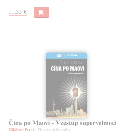
11,35 €
E-KNIHA
Čína po Maovi - Vzestup supervelmoci
Dikötter Frank
| Elektronická kniha