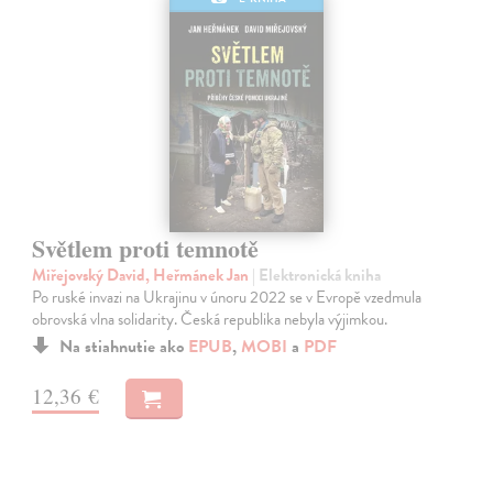
Světlem proti temnotě
Miřejovský David, Heřmánek Jan
| Elektronická kniha
Po ruské invazi na Ukrajinu v únoru 2022 se v Evropě vzedmula
obrovská vlna solidarity. Česká republika nebyla výjimkou.
Na stiahnutie ako
EPUB
,
MOBI
a
PDF
12,36 €