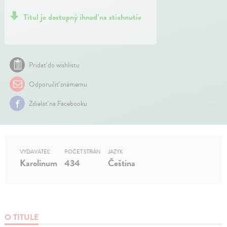
Titul je dostupný ihneď na stiahnutie
Pridať do wishlistu
Odporučiť známemu
Zdielať na Facebooku
VYDAVATEĽ
POČET STRÁN
JAZYK
Karolinum
434
Čeština
O TITULE