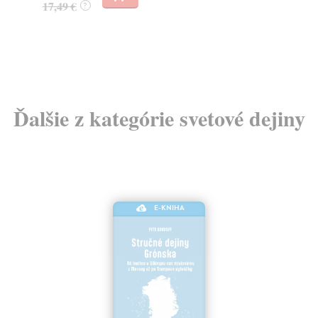
11,40 €
12,00 €
?
Ďalšie z kategórie svetové dejiny
E-KNIHA