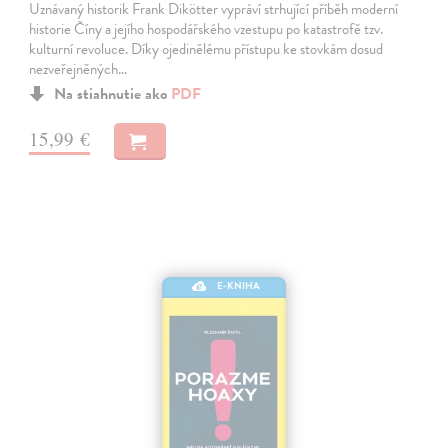
Uznávaný historik Frank Dikötter vypráví strhující příběh moderní
historie Číny a jejího hospodářského vzestupu po katastrofě tzv.
kulturní revoluce. Díky ojedinělému přístupu ke stovkám dosud
nezveřejněných…
Na stiahnutie ako
PDF
15,99 €
E-KNIHA