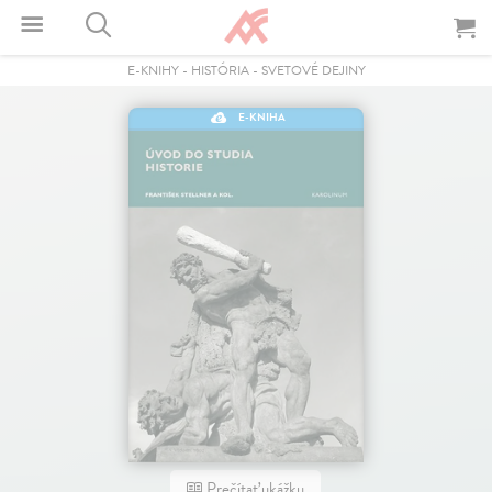
E-KNIHY
-
HISTÓRIA
-
SVETOVÉ DEJINY
E-KNIHA
Prečítať ukážku