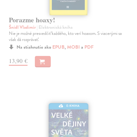
Porazme hoaxy!
Šnídl Vladimír
| Elektronická kniha
Nie je možné presvedčiť každého, kto verí hoaxom. S viacerými sa
však dá rozprávať.
Na stiahnutie ako
EPUB
,
MOBI
a
PDF
13,90 €
E-KNIHA