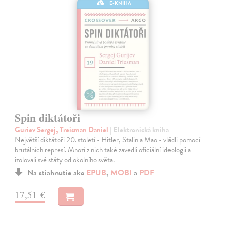
E-KNIHA
Spin diktátoři
Guriev Sergej, Treisman Daniel
| Elektronická kniha
Největší diktátoři 20. století - Hitler, Stalin a Mao - vládli pomocí
brutálních represí. Mnozí z nich také zavedli oficiální ideologii a
izolovali své státy od okolního světa.
Na stiahnutie ako
EPUB
,
MOBI
a
PDF
17,51 €