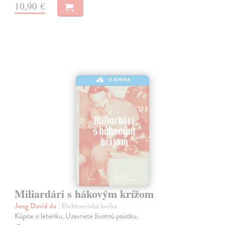
10,90 €
E-KNIHA
Miliardári s hákovým krížom
Jong David de
| Elektronická kniha
Kúpite si letenku. Uzavriete životnú poistku.