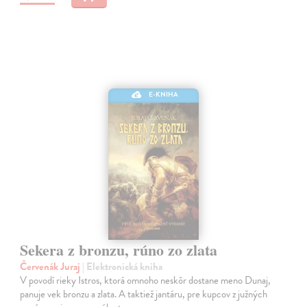
E-KNIHA
Sekera z bronzu, rúno zo zlata
Červenák Juraj
| Elektronická kniha
V povodí rieky Istros, ktorá omnoho neskôr dostane meno Dunaj,
panuje vek bronzu a zlata. A taktiež jantáru, pre kupcov z južných