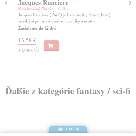
Jacques Ranciere
O
Krochmalný Ondřej
| Kniha
Hü
Jacques Ranciere (1940) je francouzsky filosof, který
Rom
se zabývá primárně otázkami politiky a estetik...
mys
maji
Zasielame do 12 dní
Na
13,58 €
16
14,00 €
?
17
Ďalšie z kategórie fantasy / sci-fi
E-KNIHA