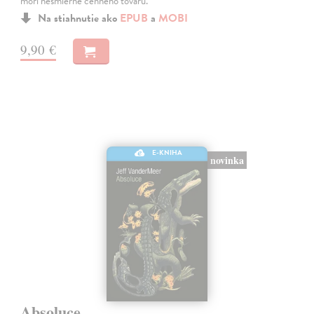
morí nesmierne cenného tovaru.
Na stiahnutie ako
EPUB
a
MOBI
9,90 €
E-KNIHA
novinka
Absoluce