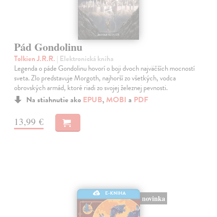
Pád Gondolinu
Tolkien J.R.R.
| Elektronická kniha
Legenda o páde Gondolinu hovorí o boji dvoch najväčších mocností
sveta. Zlo predstavuje Morgoth, najhorší zo všetkých, vodca
obrovských armád, ktoré riadi zo svojej železnej pevnosti.
Na stiahnutie ako
EPUB
,
MOBI
a
PDF
13,99 €
E-KNIHA
novinka