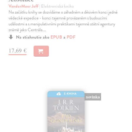
VanderMeer Jeff
| Elektronická kniha
Na začátku knihy se dozvídáme o záhadném a děsivém konci jedné
vědecké expedice - konci tajemně provázaném s budoucími
událostmi a s manipulativními praktikami tajemné státní agentury
známé jako Centrála.…
Na stiahnutie ako
EPUB
a
PDF
17,69 €
E-KNIHA
novinka