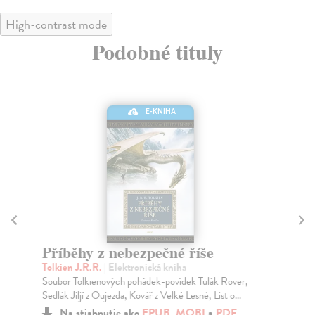
High-contrast mode
Podobné tituly
E-KNIHA
Příběhy z nebezpečné říše
Je
Tolkien J.R.R.
| Elektronická kniha
Pa
Soubor Tolkienových pohádek-povídek Tulák Rover,
Pok
Sedlák Jiljí z Oujezda, Kovář z Velké Lesné, List o...
alt
Na stiahnutie ako
EPUB
,
MOBI
a
PDF