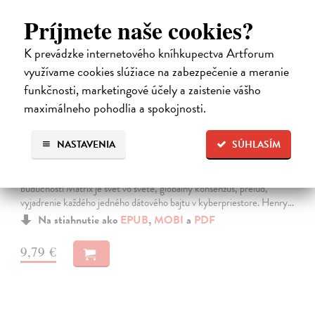
Príjmete naše cookies?
K prevádzke internetového kníhkupectva Artforum
využívame cookies slúžiace na zabezpečenie a meranie
funkčnosti, marketingové účely a zaistenie vášho
maximálneho pohodlia a spokojnosti.
Neuromant
NASTAVENIA
SÚHLASÍM
Gibson William
| Elektronická kniha
Základné dielo kyberpunku, klasika sci-fi a jedna z najsilnejších vízií
budúcnosti Matrix je svet vo svete, globálny konsenzus, prelud,
vyjadrenie každého jedného dátového bajtu v kyberpriestore. Henry…
Na stiahnutie ako
EPUB
,
MOBI
a
PDF
9,79 €