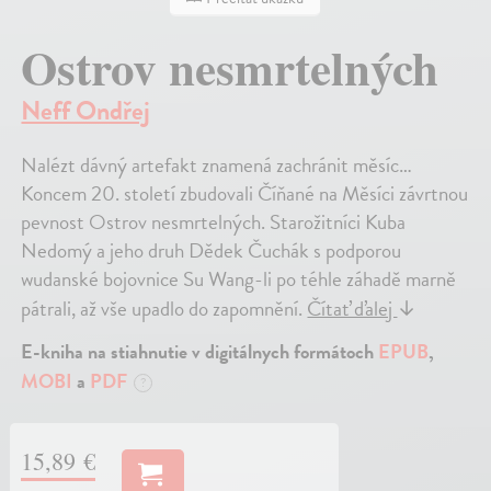
Ostrov nesmrtelných
Neff Ondřej
Nalézt dávný artefakt znamená zachránit měsíc…
Koncem 20. století zbudovali Číňané na Měsíci závrtnou
pevnost Ostrov nesmrtelných. Starožitníci Kuba
Nedomý a jeho druh Dědek Čuchák s podporou
wudanské bojovnice Su Wang-li po téhle záhadě marně
pátrali, až vše upadlo do zapomnění.
Čítať ďalej
↓
E-kniha na stiahnutie v digitálnych formátoch
EPUB
,
MOBI
a
PDF
?
15,89 €