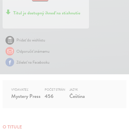
Titul je dostupný ihneď na stiahnutie
Pridať do wishlistu
Odporučiť známemu
Zdielať na Facebooku
VYDAVATEĽ
POČET STRÁN
JAZYK
Mystery Press
456
Čeština
O TITULE