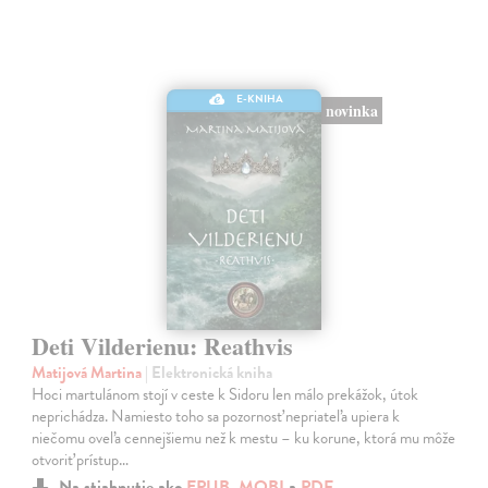
E-KNIHA
novinka
Deti Vilderienu: Reathvis
Matijová Martina
| Elektronická kniha
Hoci martulánom stojí v ceste k Sidoru len málo prekážok, útok
neprichádza. Namiesto toho sa pozornosť nepriateľa upiera k
niečomu oveľa cennejšiemu než k mestu – ku korune, ktorá mu môže
otvoriť prístup…
Na stiahnutie ako
EPUB
,
MOBI
a
PDF