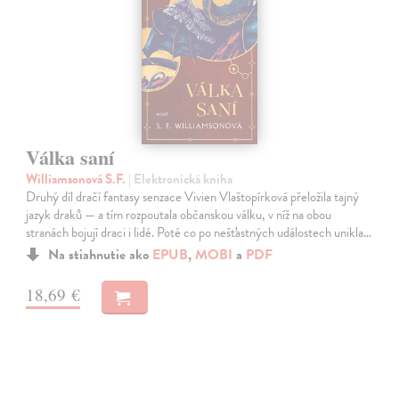
Válka saní
Williamsonová S.F.
| Elektronická kniha
Druhý díl dračí fantasy senzace Vivien Vlaštopírková přeložila tajný
jazyk draků — a tím rozpoutala občanskou válku, v níž na obou
stranách bojují draci i lidé. Poté co po nešťastných událostech unikla…
Na stiahnutie ako
EPUB
,
MOBI
a
PDF
18,69 €