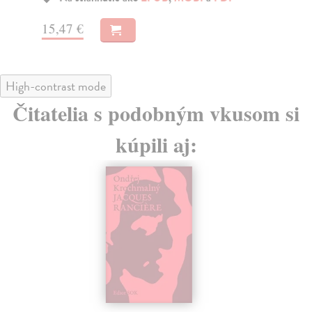
15,47 €
15
High-contrast mode
Čitatelia s podobným vkusom si
kúpili aj: