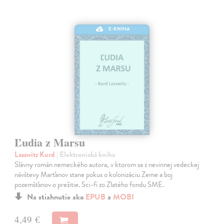
E-KNIHA
Ľudia z Marsu
Lasswitz Kurd
| Elektronická kniha
Slávny román nemeckého autora, v ktorom sa z nevinnej vedeckej
návštevy Marťanov stane pokus o kolonizáciu Zeme a boj
pozemšťanov o prežitie. Sci-fi zo Zlatého fondu SME.
Na stiahnutie ako
EPUB
a
MOBI
4,49 €