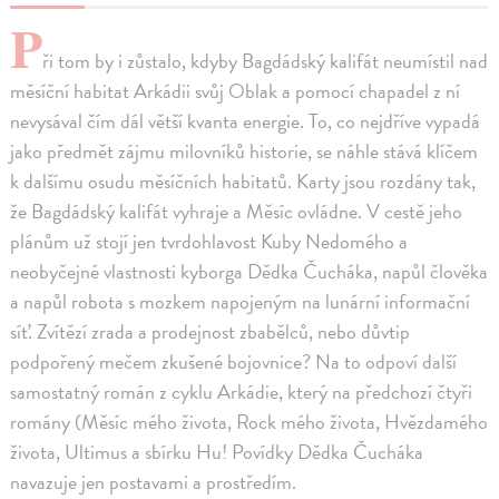
P
ři tom by i zůstalo, kdyby Bagdádský kalifát neumístil nad
měsíční habitat Arkádii svůj Oblak a pomocí chapadel z ní
nevysával čím dál větší kvanta energie. To, co nejdříve vypadá
jako předmět zájmu milovníků historie, se náhle stává klíčem
k dalšímu osudu měsíčních habitatů. Karty jsou rozdány tak,
že Bagdádský kalifát vyhraje a Měsíc ovládne. V cestě jeho
plánům už stojí jen tvrdohlavost Kuby Nedomého a
neobyčejné vlastnosti kyborga Dědka Čucháka, napůl člověka
a napůl robota s mozkem napojeným na lunární informační
síť. Zvítězí zrada a prodejnost zbabělců, nebo důvtip
podpořený mečem zkušené bojovnice? Na to odpoví další
samostatný román z cyklu Arkádie, který na předchozí čtyři
romány (Měsíc mého života, Rock mého života, Hvězdamého
života, Ultimus a sbírku Hu! Povídky Dědka Čucháka
navazuje jen postavami a prostředím.