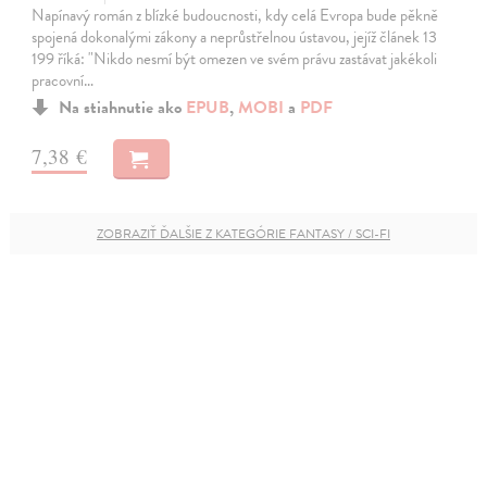
Napínavý román z blízké budoucnosti, kdy celá Evropa bude pěkně
spojená dokonalými zákony a neprůstřelnou ústavou, jejíž článek 13
199 říká: "Nikdo nesmí být omezen ve svém právu zastávat jakékoli
pracovní…
Na stiahnutie ako
EPUB
,
MOBI
a
PDF
7,38 €
ZOBRAZIŤ ĎALŠIE Z KATEGÓRIE FANTASY / SCI-FI