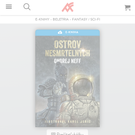
E-KNIHY
-
BELETRIA
-
FANTASY / SCI-FI
E-KNIHA
Prečítať ukážku