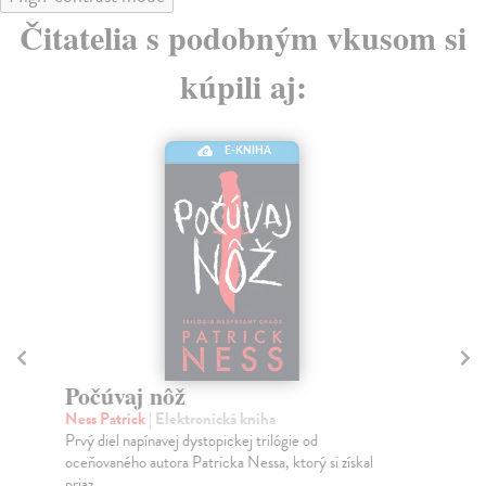
Čitatelia s podobným vkusom si
kúpili aj:
E-KNIHA
Počúvaj nôž
N
p
Ness Patrick
| Elektronická kniha
Prvý diel napínavej dystopickej trilógie od
Maa
oceňovaného autora Patricka Nessa, ktorý si získal
Pok
priaz...