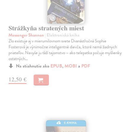
Strážkyňa stratených miest
Messenger Shannon
| Elektronická kniha
Zlo existuje aj v mierumilovnom svete Dvanásťročná Sophie
Fosterová je výnimočne inteligentné dievča, ktoré nemá žiadnych
priateľov. Navyše ju ťaží tajomstvo – ako telepatka počuje myšlienky
ostatných…
Na stiahnutie ako
EPUB
,
MOBI
a
PDF
12,50 €
E-KNIHA