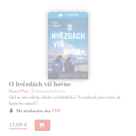
E-KNIHA
O hvězdách víš hovno
Hanel Petr
| Elektronická kniha
Líbil se vám někdy někdo v emhádéčku? A uvažovali jste o tom, že
byste ho oslovili?
Na stiahnutie ako
PDF
15,09 €