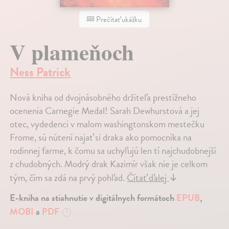
Prečítať ukážku
V plameňoch
Ness Patrick
Nová kniha od dvojnásobného držiteľa prestížneho
ocenenia Carnegie Medal! Sarah Dewhurstová a jej
otec, vydedenci v malom washingtonskom mestečku
Frome, sú nútení najať si draka ako pomocníka na
rodinnej farme, k čomu sa uchyľujú len tí najchudobnejší
z chudobných. Modrý drak Kazimír však nie je celkom
tým, čím sa zdá na prvý pohľad.
Čítať ďalej
↓
E-kniha na stiahnutie v digitálnych formátoch
EPUB
,
MOBI
a
PDF
?