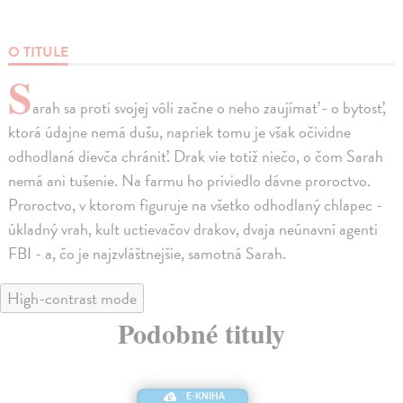
O TITULE
S
arah sa proti svojej vôli začne o neho zaujímať - o bytosť,
ktorá údajne nemá dušu, napriek tomu je však očividne
odhodlaná dievča chrániť. Drak vie totiž niečo, o čom Sarah
nemá ani tušenie. Na farmu ho priviedlo dávne proroctvo.
Proroctvo, v ktorom figuruje na všetko odhodlaný chlapec -
úkladný vrah, kult uctievačov drakov, dvaja neúnavní agenti
FBI - a, čo je najzvláštnejšie, samotná Sarah.
High-contrast mode
Podobné tituly
E-KNIHA