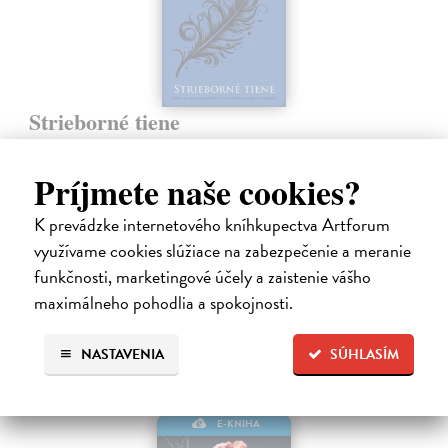
Strieborné tiene
Mead Richelle
| Elektronická kniha
Piaty diel série Pokrvné putá, v ktorej upíri a alchymisti bojujú o lásku
Príjmete naše cookies?
aj šancu na prežitie. Sydney riskovala všetko, keď nasledovala inštinkt
a vykročila na veľmi tenký ľad, aby ukryla svoje city pred…
K prevádzke internetového kníhkupectva Artforum
Na stiahnutie ako
EPUB
,
MOBI
a
PDF
využívame cookies slúžiace na zabezpečenie a meranie
funkčnosti, marketingové účely a zaistenie vášho
12,59 €
maximálneho pohodlia a spokojnosti.
NASTAVENIA
SÚHLASÍM
E-KNIHA