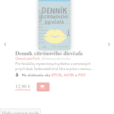
Denník citrónového dievčaťa
A
Ostrolucká Pavli
| Elektronická kniha
Br
Pre fanúšičky mysterióznych príbehov a zamotaných
Ďal
prvých lások Sedemnásťročná Sára sa práve s mamou ...
Lás
Na stiahnutie ako
EPUB
,
MOBI
a
PDF
12,90 €
11
High-contrast mode