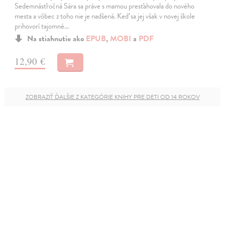
Sedemnásťročná Sára sa práve s mamou presťahovala do nového
mesta a vôbec z toho nie je nadšená. Keď sa jej však v novej škole
prihovorí tajomné…
Na stiahnutie ako
EPUB
,
MOBI
a
PDF
12,90 €
ZOBRAZIŤ ĎALŠIE Z KATEGÓRIE KNIHY PRE DETI OD 14 ROKOV