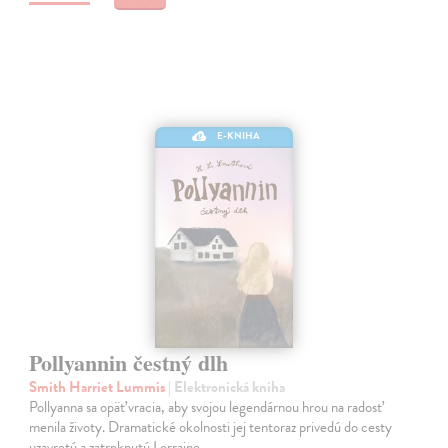
E-KNIHA
Pollyannin čestný dlh
Smith Harriet Lummis
| Elektronická kniha
Pollyanna sa opäť vracia, aby svojou legendárnou hrou na radosť
menila životy. Dramatické okolnosti jej tentoraz privedú do cesty
uzavretú a zatrpknutú Lorraine.