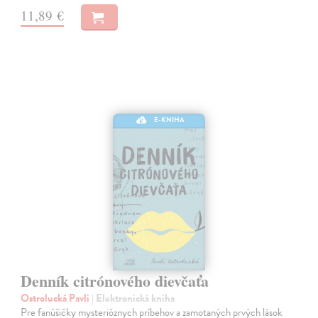
11,89 €
E-KNIHA
Denník citrónového dievčaťa
Ostrolucká Pavli
| Elektronická kniha
Pre fanúšičky mysterióznych príbehov a zamotaných prvých lások