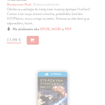
Shusterman Neal
| Elektronická kniha
Obrňte sa a začítajte do tretej časti mrazivej dystópie Uvoľnení!
Connor a Lev sa po zničení cintorína, posledného útočiska
SVOPkárov, znovu ocitajú na úteku. Tentoraz sa však ženú aj za
odpoveďami, ktoré…
Na stiahnutie ako
EPUB
,
MOBI
a
PDF
13,99 €
E-KNIHA