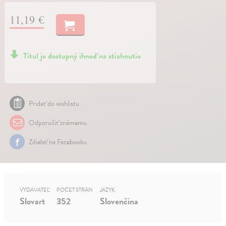
11,19 €
Titul je dostupný ihneď na stiahnutie
Pridať do wishlistu
Odporučiť známemu
Zdielať na Facebooku
VYDAVATEĽ
POČET STRÁN
JAZYK
Slovart
352
Slovenčina