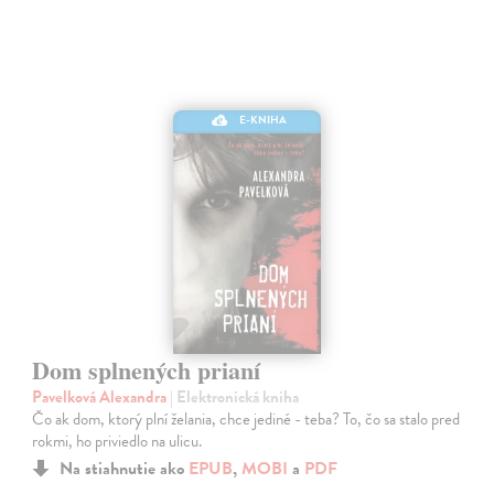
E-KNIHA
Dom splnených prianí
Pavelková Alexandra
| Elektronická kniha
Čo ak dom, ktorý plní želania, chce jediné - teba? To, čo sa stalo pred
rokmi, ho priviedlo na ulicu.
Na stiahnutie ako
EPUB
,
MOBI
a
PDF