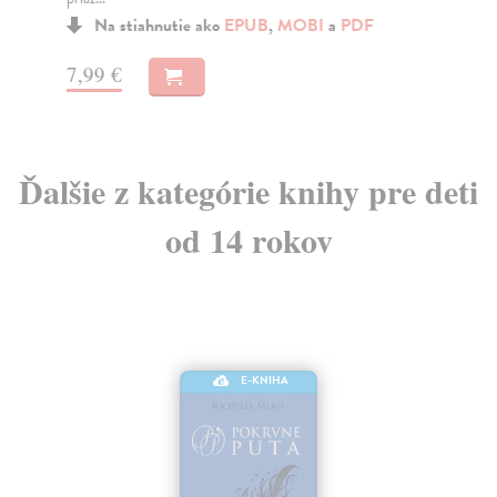
ruž
Na stiahnutie ako
EPUB
,
MOBI
a
PDF
7,99 €
11
Ďalšie z kategórie knihy pre deti
od 14 rokov
E-KNIHA