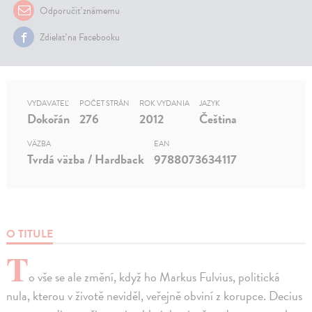
Odporučiť známemu
Zdielať na Facebooku
VYDAVATEĽ
POČET STRÁN
ROK VYDANIA
JAZYK
Dokořán
276
2012
Čeština
VÄZBA
EAN
Tvrdá väzba / Hardback
9788073634117
O TITULE
T
o vše se ale změní, když ho Markus Fulvius, politická
nula, kterou v životě neviděl, veřejně obviní z korupce. Decius