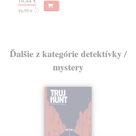
16,44 €
23
16,95 €
?
24
Ďalšie z kategórie detektívky /
mystery