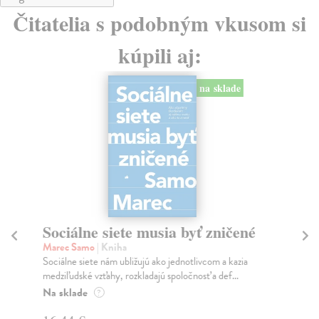
Čitatelia s podobným vkusom si
kúpili aj:
na sklade
Sociálne siete musia byť zničené
S
K
Marec Samo
| Kniha
Sociálne siete nám ubližujú ako jednotlivcom a kazia
Mik
medziľudské vzťahy, rozkladajú spoločnosť a def...
Mon
o k
Na sklade
?
Na