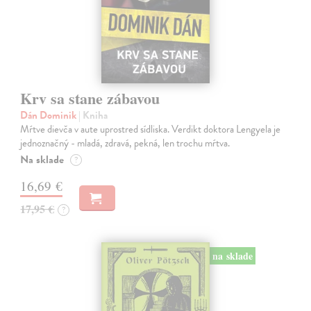
Krv sa stane zábavou
Dán Dominik
| Kniha
Mŕtve dievča v aute uprostred sídliska. Verdikt doktora Lengyela je
jednoznačný - mladá, zdravá, pekná, len trochu mŕtva.
Na sklade
?
16,69 €
17,95 €
?
na sklade