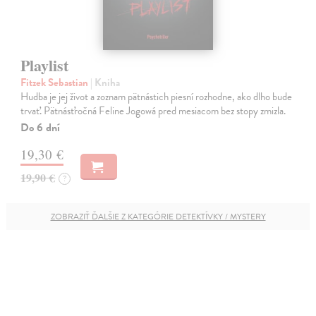
Playlist
Fitzek Sebastian
| Kniha
Hudba je jej život a zoznam pätnástich piesní rozhodne, ako dlho bude
trvať. Pätnásťročná Feline Jogowá pred mesiacom bez stopy zmizla.
Do 6 dní
19,30 €
19,90 €
?
ZOBRAZIŤ ĎALŠIE Z KATEGÓRIE DETEKTÍVKY / MYSTERY