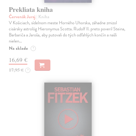
Prekliata kniha
Červenák Juraj
| Kniha
V Košiciach, sídelnom meste Horného Uhorska, záhadne zmizol
cisársky astrológ Hieronymus Scotta. Rudolf II. preto poveril Steina,
Barbariča a Jaroša, aby putovali do tých odľahlých končín a našli
nielen…
Na sklade
?
16,69 €
17,95 €
?