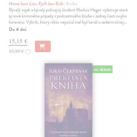
Horst Jorn Lier, Fjell Jan-Erik
| Kniha
Bývalý vojak a bývalý policajný študent Markus Heger vyšetruje staré
aj nové kriminálne prípady z podcastového štúdia v zadnej časti svojho
karavanu. Výkrik, ktorý nikto nepočul mal byť seriál o sedemročnej…
Do 4 dní
15,15 €
15,95 €
?
na sklade