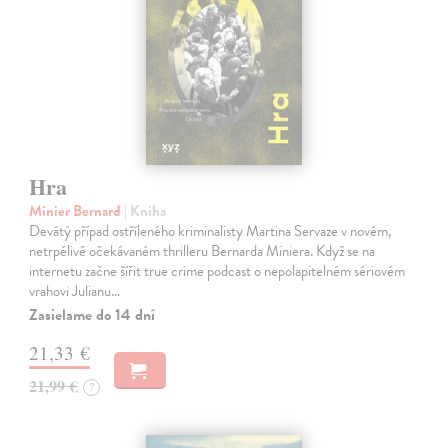
Hra
Minier Bernard
| Kniha
Devátý případ ostříleného kriminalisty Martina Servaze v novém,
netrpělivě očekávaném thrilleru Bernarda Miniera. Když se na
internetu začne šířit true crime podcast o nepolapitelném sériovém
vrahovi Julianu…
Zasielame do 14 dní
21,33 €
21,99 €
?