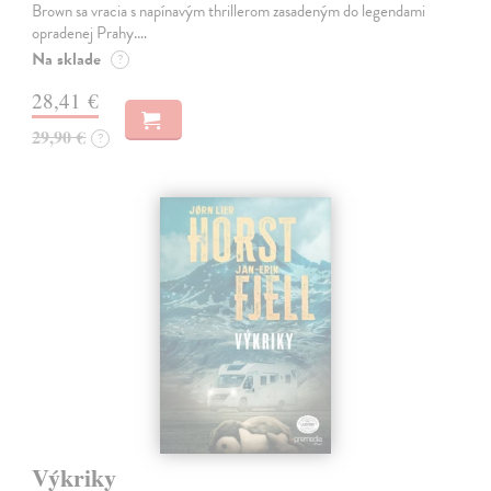
Brown sa vracia s napínavým thrillerom zasadeným do legendami
opradenej Prahy.…
Na sklade
?
28,41 €
29,90 €
?
Výkriky