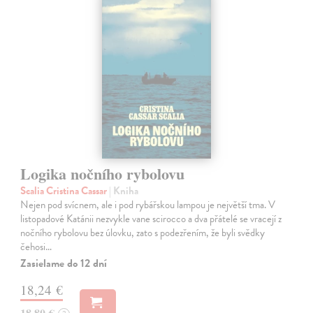
Logika nočního rybolovu
Scalia Cristina Cassar
| Kniha
Nejen pod svícnem, ale i pod rybářskou lampou je největší tma. V
listopadové Katánii nezvykle vane scirocco a dva přátelé se vracejí z
nočního rybolovu bez úlovku, zato s podezřením, že byli svědky
čehosi…
Zasielame do 12 dní
18,24 €
18,80 €