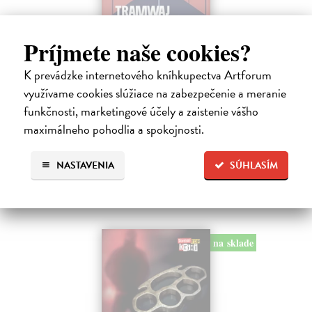
Príjmete naše cookies?
Tramwaj na Sachsenberg
Sagitarius Petr
| Kniha
K prevádzke internetového kníhkupectva Artforum
Tramwaj Cafe je kavárna v polském Těšíně a zároveň místo, kde se
využívame cookies slúžiace na zabezpečenie a meranie
sbíhají všechny nitky související s dalším brutálním zločinem, který
funkčnosti, marketingové účely a zaistenie vášho
musí vyřešit Roman Saran, major ostravské kriminálky, a jeho tým.
maximálneho pohodlia a spokojnosti.
Jak…
Zasielame do 12 dní
NASTAVENIA
SÚHLASÍM
15,91 €
16,40 €
?
na sklade