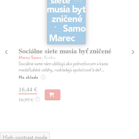
Sociálne siete musia byť zničené
S
K
Marec Samo
| Kniha
Sociálne siete nám ubližujú ako jednotlivcom a kazia
Mik
medziľudské vzťahy, rozkladajú spoločnosť a def...
Mon
o k
Na sklade
?
Na
16,44 €
23
16,95 €
?
24
High-contrast mode