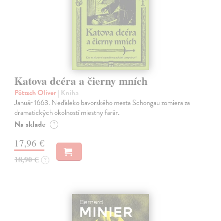
Katova dcéra a čierny mních
Pötzsch Oliver
| Kniha
Január 1663. Neďaleko bavorského mesta Schongau zomiera za
dramatických okolností miestny farár.
Na sklade
?
17,96 €
18,90 €
?