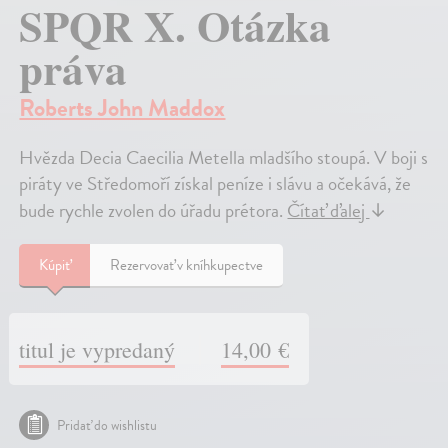
SPQR X. Otázka
práva
Roberts John Maddox
Hvězda Decia Caecilia Metella mladšího stoupá. V boji s
piráty ve Středomoří získal peníze i slávu a očekává, že
bude rychle zvolen do úřadu prétora.
Čítať ďalej
↓
Kúpiť
Rezervovať v kníhkupectve
titul je vypredaný
14,00 €
Pridať do wishlistu