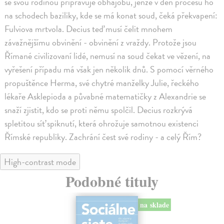
se svou rodinou připravuje obhajobu, jenže v den procesu ho
na schodech baziliky, kde se má konat soud, čeká překvapení:
Fulviova mrtvola. Decius teď musí čelit mnohem
závažnějšímu obvinění - obvinění z vraždy. Protože jsou
Římané civilizovaní lidé, nemusí na soud čekat ve vězení, na
vyřešení případu má však jen několik dnů. S pomocí věrného
propuštěnce Herma, své chytré manželky Julie, řeckého
lékaře Asklepioda a půvabné matematičky z Alexandrie se
snaží zjistit, kdo se proti němu spolčil. Decius rozkrývá
spletitou síť spiknutí, která ohrožuje samotnou existenci
Římské republiky. Zachrání čest své rodiny - a celý Řím?
High-contrast mode
Podobné tituly
na sklade