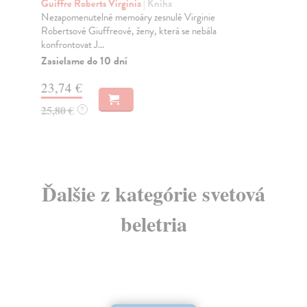
Guiffre Roberts Virginia
| Kniha
Br
Nezapomenutelné memoáry zesnulé Virginie
Ray
Robertsové Giuffreové, ženy, která se nebála
dří
konfrontovat J...
Na
Zasielame do 10 dní
18
23,74 €
18
25,80 €
?
Ďalšie z kategórie svetová
beletria