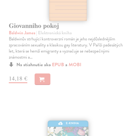
Giovanniho pokoj
Baldwin James
| Elektronická kniha
Baldwinův strhující kontroverzní román je jeho nejdůslednějším
zpracováním sexuality a klasikou gay literatury. V Paříži padesátých
let, která se hemží emigranty a vyznačuje se nebezpečnými
známostmi a…
Na stiahnutie ako
EPUB
a
MOBI
14,18 €
E-KNIHA