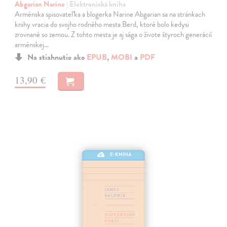
Abgarian Narine
| Elektronická kniha
Arménska spisovateľka a blogerka Narine Abgarian sa na stránkach
knihy vracia do svojho rodného mesta Berd, ktoré bolo kedysi
zrovnané so zemou. Z tohto mesta je aj sága o živote štyroch generácií
arménskej…
Na stiahnutie ako
EPUB
,
MOBI
a
PDF
13,90 €
E-KNIHA