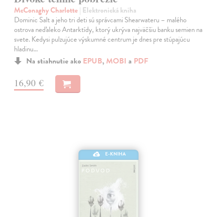
McConaghy Charlotte
| Elektronická kniha
Dominic Salt a jeho tri deti sú správcami Shearwateru – malého
ostrova neďaleko Antarktídy, ktorý ukrýva najväčšiu banku semien na
svete. Kedysi pulzujúce výskumné centrum je dnes pre stúpajúcu
hladinu…
Na stiahnutie ako
EPUB
,
MOBI
a
PDF
16,90 €
E-KNIHA