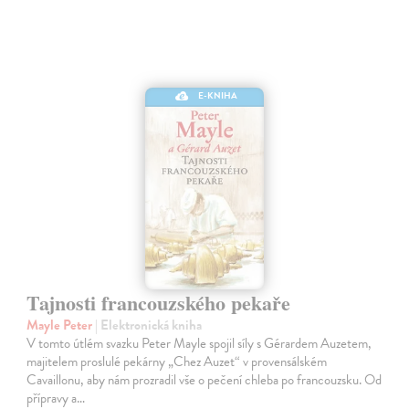
E-KNIHA
Tajnosti francouzského pekaře
Mayle Peter
| Elektronická kniha
V tomto útlém svazku Peter Mayle spojil síly s Gérardem Auzetem,
majitelem proslulé pekárny „Chez Auzet“ v provensálském
Cavaillonu, aby nám prozradil vše o pečení chleba po francouzsku. Od
přípravy a…