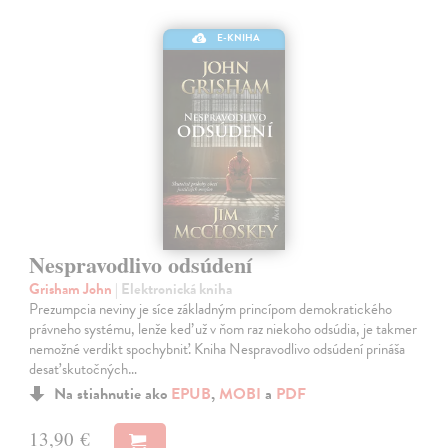
E-KNIHA
Nespravodlivo odsúdení
Grisham John
| Elektronická kniha
Prezumpcia neviny je síce základným princípom demokratického
právneho systému, lenže keď už v ňom raz niekoho odsúdia, je takmer
nemožné verdikt spochybniť. Kniha Nespravodlivo odsúdení prináša
desať skutočných…
Na stiahnutie ako
EPUB
,
MOBI
a
PDF
13,90 €