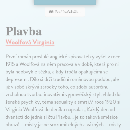
Prečítať ukážku
Plavba
Woolfová Virginia
První román proslulé anglické spisovatelky vyšel v roce
1915 a Woolfová na něm pracovala v době, která pro ni
byla neobvykle těžká, a kdy trpěla opakujícími se
depresemi. Dílo si drží tradiční románovou podobu, ale
již v sobě skrývá zárodky toho, co zdobí autorčinu
vrcholnou tvorbu: inovativní vypravěčský styl, vhled do
ženské psychiky, téma sexuality a smrti.V roce 1920 si
Virginia Woolfová do deníku napsala: „Každý den od
dvanácti do jedné si čtu Plavbu... je to taková směsice
obrazů – místy jasně srozumitelných a vážných – místy