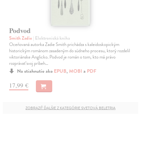
Podvod
Smith Zadie
| Elektronická kniha
Oceňovaná autorka Zadie Smith prichádza s kaleidoskopickým
historickým románom zasadeným do súdneho procesu, ktorý rozdelil
viktoriánske Anglicko. Podvod je román o tom, kto má právo
rozprávať svoj príbeh…
Na stiahnutie ako
EPUB
,
MOBI
a
PDF
17,99 €
ZOBRAZIŤ ĎALŠIE Z KATEGÓRIE SVETOVÁ BELETRIA