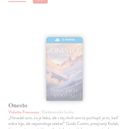
E-KNIHA
Onesto
Vidotto Francesco
| Elektronická kniha
„Nevedel som, čo je láska, ale v tej chvíli som to pochopil: je to, keď
srdce bije, ale nepotrebuje utekať.“ Guido Contin, prezývaný Koňak,