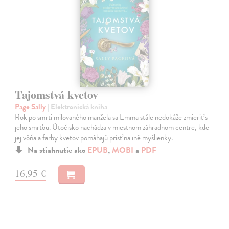
Tajomstvá kvetov
Page Sally
| Elektronická kniha
Rok po smrti milovaného manžela sa Emma stále nedokáže zmieriť s
jeho smrťou. Útočisko nachádza v miestnom záhradnom centre, kde
jej vôňa a farby kvetov pomáhajú prísť na iné myšlienky.
Na stiahnutie ako
EPUB
,
MOBI
a
PDF
16,95 €