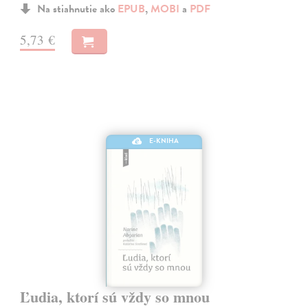
Na stiahnutie ako
EPUB
,
MOBI
a
PDF
5,73 €
E-KNIHA
Ľudia, ktorí sú vždy so mnou