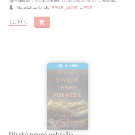
žije v opustenom strážnom domčeku starej železnice uprostred…
Na stiahnutie ako
EPUB
,
MOBI
a
PDF
12,50 €
E-KNIHA
Divoké temné pobrežie