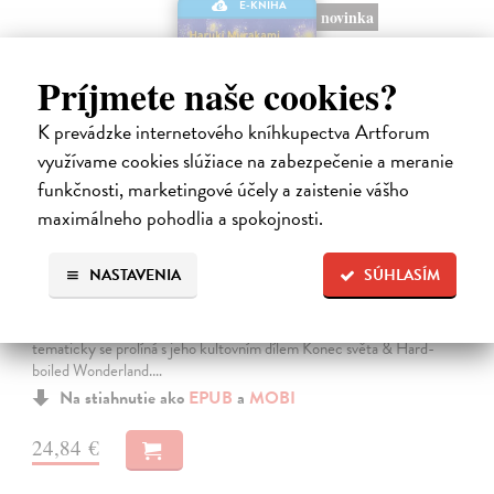
E-KNIHA
novinka
Príjmete naše cookies?
K prevádzke internetového kníhkupectva Artforum
využívame cookies slúžiace na zabezpečenie a meranie
funkčnosti, marketingové účely a zaistenie vášho
maximálneho pohodlia a spokojnosti.
Město a jeho nejisté zdi
NASTAVENIA
SÚHLASÍM
Murakami Haruki
| Elektronická kniha
Město a jeho nejisté zdi – dlouho očekávaný román Harukiho
Murakamiho volně navazuje na autorovu starší novelu z roku 1980 a
tematicky se prolíná s jeho kultovním dílem Konec světa & Hard-
boiled Wonderland.…
Na stiahnutie ako
EPUB
a
MOBI
24,84 €