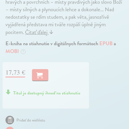
hravých a povrchních – místy pravdivých jako slovo Boží
– místy silných a plynoucích lehce a dokonale... Nad
nedostatky se rdím studem, a pak věta, jasnozřivě
vyjádřená představa mi tváře rozpálí úplně jiným
pocitem.
Čítať ďalej
↓
E-kniha na stiahnutie v digitálnych formátoch
EPUB
a
MOBI
?
17,73 €
Titul je dostupný ihneď na stiahnutie
Pridať do wishlistu