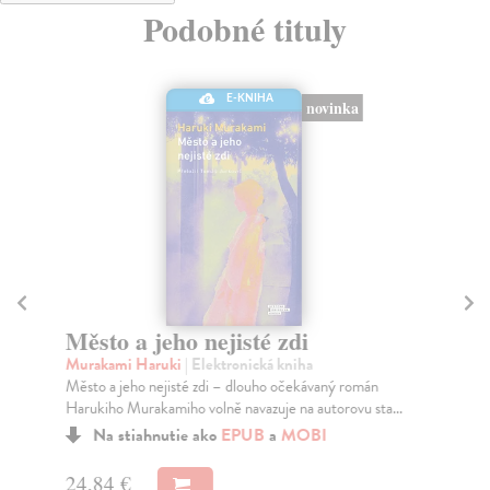
Podobné tituly
E-KNIHA
novinka
Město a jeho nejisté zdi
Se
Murakami Haruki
| Elektronická kniha
Fos
Město a jeho nejisté zdi – dlouho očekávaný román
Klí
Harukiho Murakamiho volně navazuje na autorovu sta...
dob
Na stiahnutie ako
EPUB
a
MOBI
24,84 €
26