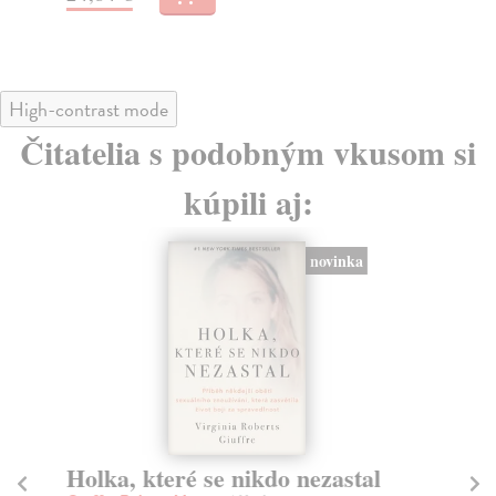
High-contrast mode
Čitatelia s podobným vkusom si
kúpili aj:
novinka
Holka, které se nikdo nezastal
S