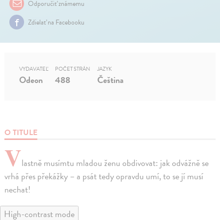
Odporučiť známemu
Zdielať na Facebooku
VYDAVATEĽ
POČET STRÁN
JAZYK
Odeon
488
Čeština
O TITULE
V
lastně musímtu mladou ženu obdivovat: jak odvážně se
vrhá přes překážky – a psát tedy opravdu umí, to se jí musí
nechat!
High-contrast mode