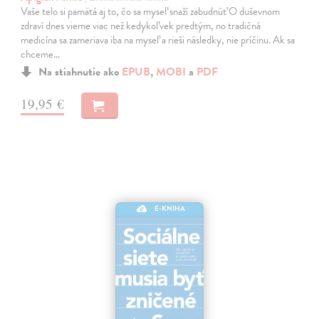
Vaše telo si pamätá aj to, čo sa myseľ snaží zabudnúť O duševnom
zdraví dnes vieme viac než kedykoľvek predtým, no tradičná
medicína sa zameriava iba na myseľ a rieši následky, nie príčinu. Ak sa
chceme…
Na stiahnutie ako
EPUB
,
MOBI
a
PDF
19,95 €
E-KNIHA