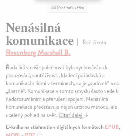
Prečítať ukážku
Nenásilná
komunikace
Řeč života
Rosenberg Marshall B.
Řada lidí v naší společnosti byla vychovávána k
posuzování, soutěživosti, kladení požadavků a
komunikaci s lidmi v termínech, co je „správné“ a co
„špatné“. Komunikace v tomto smyslu často vede k
nedorozuměním a přerušení spojení. Nenásilná
komunikace představuje nejen určitou metodu, ale
ucelený pohled na svět.
Čítať ďalej
↓
E-kniha na stiahnutie v digitálnych formátoch
EPUB
,
MOBI
a
PDF
?