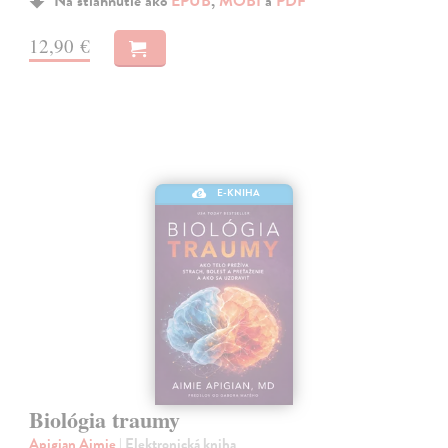
Na stiahnutie ako
EPUB
,
MOBI
a
PDF
12,90 €
E-KNIHA
Biológia traumy
Apigian Aimie
| Elektronická kniha