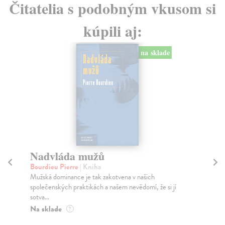
Čitatelia s podobným vkusom si
kúpili aj:
na sklade
Nadvláda mužů
P
ar
Bourdieu Pierre
| Kniha
č
Mužská dominance je tak zakotvena v našich
společenských praktikách a našem nevědomí, že si jí
Vy
sotva...
Odb
Na sklade
zem
?
Za