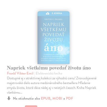
E-KNIHA
Napriek všetkému povedať životu áno
Frankl Viktor Emil
| Elektronická kniha
Dostupné aj v atraktívnej kolekcii za výhodnú cenu! Znovuobjavené
majstrovské dielo autora medzinárodného bestsellera Hľadanie
zmyslu života, ktoré dáva nádej aj v neistých časoch. Kniha Napriek
všetkému…
Na stiahnutie ako
EPUB
,
MOBI
a
PDF