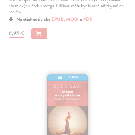
chemických látok v mozgu. Príčinou môžu byť životné zážitky našich
rodičov,…
Na stiahnutie ako
EPUB
,
MOBI
a
PDF
6,95 €
E-KNIHA