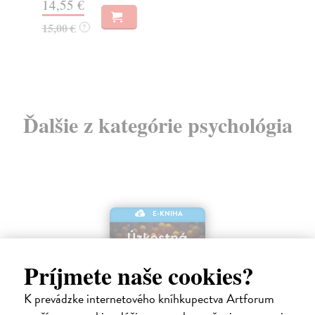
14,55 €
13
15,00 €
?
14
Ďalšie z kategórie psychológia
E-KNIHA
Príjmete naše cookies?
K prevádzke internetového kníhkupectva Artforum