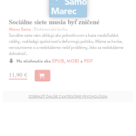
Sociálne siete musia byť zničené
Marec Samo
| Elektronická kniha
Sociálne siete nám ubližujú ako jednotlivcom a kazia medziľudské
vzťahy, rozkladajú spoločnosť a deformujú politiku. Máme sa horšie,
nerozumieme si a nedokážeme riešiť problémy, lebo sa nedokážeme
dohodnúť…
Na stiahnutie ako
EPUB
,
MOBI
a
PDF
11,90 €
ZOBRAZIŤ ĎALŠIE Z KATEGÓRIE PSYCHOLÓGIA