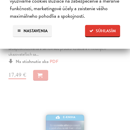
využívame cookies slúžiace na zabezpečenie a meranie
funkčnosti, marketingové účely a zaistenie vášho
maximálneho pohodlia a spokojnosti.
Úzkostná generácia
Haidt Jonathan
| Elektronická kniha
NASTAVENIA
SÚHLASÍM
Po viac ako desaťročí stability sa duševné zdravie dospievajúcich
začiatkom roka 2010 prudko zhoršilo. Miera depresie, úzkosti,
sebapoškodzovania a samovrážd prudko vzrástla a v mnohých
ukazovateľoch sa…
Na stiahnutie ako
PDF
17,49 €
E-KNIHA