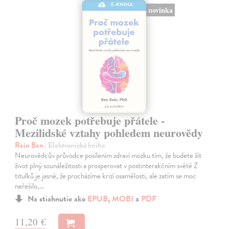
E-KNIHA
novinka
Proč mozek potřebuje přátele -
Mezilidské vztahy pohledem neurovědy
Rein Ben
| Elektronická kniha
Neurovědcův průvodce posílením zdraví mozku tím, že budete žít
život plný sounáležitosti a prosperovat v postinterakčním světě Z
titulků je jasné, že procházíme krizí osamělosti, ale zatím se moc
neřešilo,…
Na stiahnutie ako
EPUB
,
MOBI
a
PDF
11,20 €