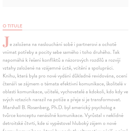
O TITULE
J
e založena na naslouchání sobě i partnerovi a ochotě
vnímat potřeby a pocity sebe samého i toho druhého. Tak
napomáhá k řešení konfliktů a názorových rozdílů a rozvíjí
vztahy založené na vzájemné úctě, vcítění a spolupráci.
Knihu, která byla pro nové vydání důkladně revidována, ocení
čtenáři se zájmem o témata efektivní komunikace, školitelé v
oblasti komunikace, učitelé, vychovatelé a kdokoli, kdo kdy ve
svých vztazích narazil na potíže a přeje si je transformovat.
Marshall B. Rosenberg, Ph.D. byl americký psycholog a
tvůrce konceptu nenásilné komunikace. Vyrůstal v neklidné
detroitské čtvrti, kde si vypěstoval hluboký zájem o nové
formy komunikace, které by poskytly alternativu násilí, s nímž