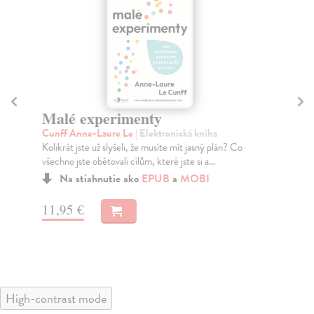
Malé experimenty
A
Cunff Anne-Laure Le
| Elektronická kniha
Os
Kolikrát jste už slyšeli, že musíte mít jasný plán? Co
Lid
všechno jste obětovali cílům, které jste si a...
vyj
Na stiahnutie ako
EPUB
a
MOBI
11,95 €
12
High-contrast mode