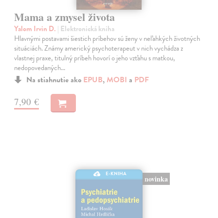
Mama a zmysel života
Yalom Irvin D.
| Elektronická kniha
Hlavnými postavami šiestich príbehov sú ženy v neľahkých životných
situáciách. Známy americký psychoterapeut v nich vychádza z
vlastnej praxe, titulný príbeh hovorí o jeho vzťahu s matkou,
nedopovedaných…
Na stiahnutie ako
EPUB
,
MOBI
a
PDF
7,90 €
E-KNIHA
novinka