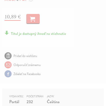
10,89 €
Titul je dostupný ihneď na stiahnutie
Pridať do wishlistu
Odporučiť známemu
Zdielať na Facebooku
VYDAVATEĽ
POČET STRÁN
JAZYK
Portál
232
Čeština