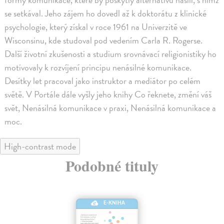
se setkával. Jeho zájem ho dovedl až k doktorátu z klinické
psychologie, který získal v roce 1961 na Univerzitě ve
Wisconsinu, kde studoval pod vedením Carla R. Rogerse.
Další životní zkušenosti a studium srovnávací religionistiky ho
motivovaly k rozvíjení principu nenásilné komunikace.
Desítky let pracoval jako instruktor a mediátor po celém
světě. V Portále dále vyšly jeho knihy Co řeknete, změní váš
svět, Nenásilná komunikace v praxi, Nenásilná komunikace a
moc.
High-contrast mode
Podobné tituly
E-KNIHA