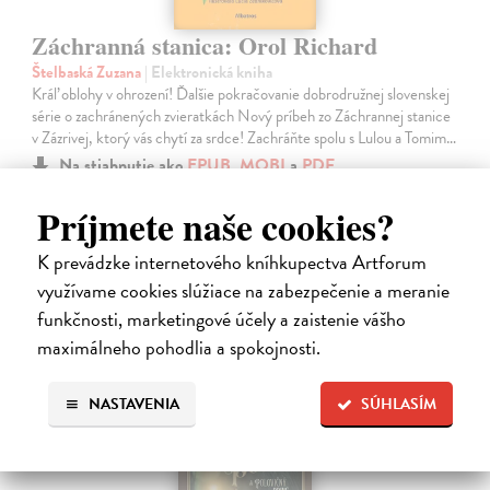
Záchranná stanica: Orol Richard
Štelbaská Zuzana
| Elektronická kniha
Kráľ oblohy v ohrození! Ďalšie pokračovanie dobrodružnej slovenskej
série o zachránených zvieratkách Nový príbeh zo Záchrannej stanice
v Zázrivej, ktorý vás chytí za srdce! Zachráňte spolu s Lulou a Tomim…
Na stiahnutie ako
EPUB
,
MOBI
a
PDF
Príjmete naše cookies?
8,10 €
K prevádzke internetového kníhkupectva Artforum
využívame cookies slúžiace na zabezpečenie a meranie
funkčnosti, marketingové účely a zaistenie vášho
maximálneho pohodlia a spokojnosti.
E-KNIHA
NASTAVENIA
SÚHLASÍM