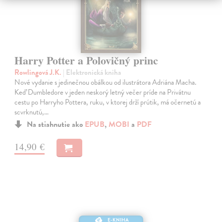
Harry Potter a Polovičný princ
Rowlingová J.K.
| Elektronická kniha
Nové vydanie s jedinečnou obálkou od ilustrátora Adriána Macha.
Keď Dumbledore v jeden neskorý letný večer príde na Privátnu
cestu po Harryho Pottera, ruku, v ktorej drží prútik, má očernetú a
scvrknutú,…
Na stiahnutie ako
EPUB
,
MOBI
a
PDF
14,90 €
E-KNIHA