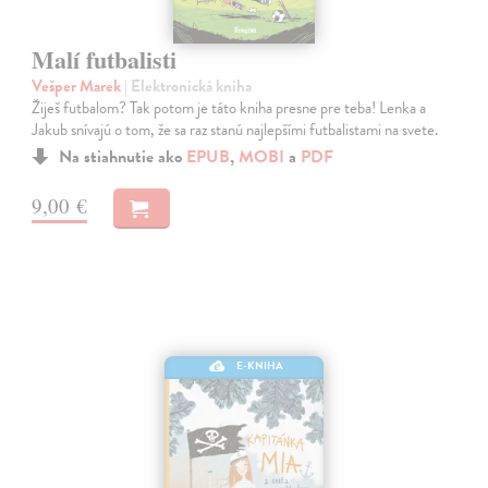
Malí futbalisti
Vešper Marek
| Elektronická kniha
Žiješ futbalom? Tak potom je táto kniha presne pre teba! Lenka a
Jakub snívajú o tom, že sa raz stanú najlepšími futbalistami na svete.
Na stiahnutie ako
EPUB
,
MOBI
a
PDF
9,00 €
E-KNIHA