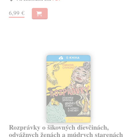
6,99 €
E-KNIHA
Rozprávky o šikovných dievčinách,
odvážnych ženách a múdrych starenách