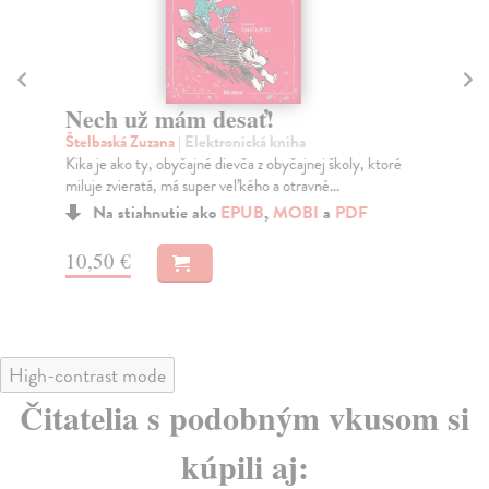
Nech už mám desať!
O
n
Štelbaská Zuzana
| Elektronická kniha
Kika je ako ty, obyčajné dievča z obyčajnej školy, ktoré
Fut
miluje zvieratá, má super veľkého a otravné...
Blí
sta
Na stiahnutie ako
EPUB
,
MOBI
a
PDF
10,50 €
10
High-contrast mode
Čitatelia s podobným vkusom si
kúpili aj: