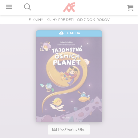
E-KNIHY
-
KNIHY PRE DETI
-
OD 7 DO 9 ROKOV
E-KNIHA
Prečítať ukážku