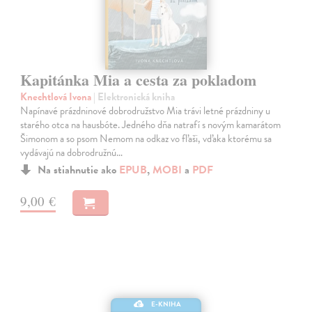
Kapitánka Mia a cesta za pokladom
Knechtlová Ivona
| Elektronická kniha
Napínavé prázdninové dobrodružstvo Mia trávi letné prázdniny u
starého otca na hausbóte. Jedného dňa natrafí s novým kamarátom
Šimonom a so psom Nemom na odkaz vo fľaši, vďaka ktorému sa
vydávajú na dobrodružnú…
Na stiahnutie ako
EPUB
,
MOBI
a
PDF
9,00 €
E-KNIHA