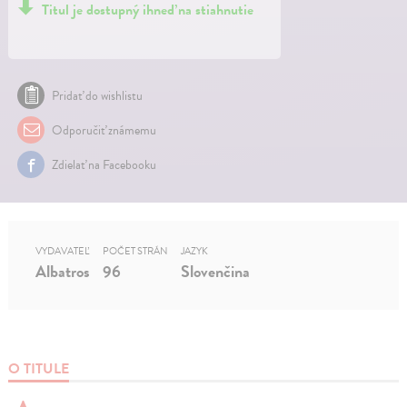
Titul je dostupný ihneď na stiahnutie
Pridať do wishlistu
Odporučiť známemu
Zdielať na Facebooku
VYDAVATEĽ
POČET STRÁN
JAZYK
Albatros
96
Slovenčina
O TITULE