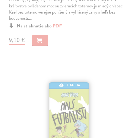
kráľovstve ovládanom mocou zvieracích totemov je mladý chlapec
Kael bez totemu verejne ponížený a vyhlásený za vyvrheľa bez
budúcnosti.…
Na stiahnutie ako
PDF
9,10 €
E-KNIHA