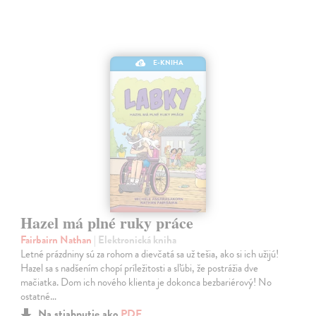
E-KNIHA
Hazel má plné ruky práce
Fairbairn Nathan
| Elektronická kniha
Letné prázdniny sú za rohom a dievčatá sa už tešia, ako si ich užijú!
Hazel sa s nadšením chopí príležitosti a sľúbi, že postrážia dve
mačiatka. Dom ich nového klienta je dokonca bezbariérový! No
ostatné…
Na stiahnutie ako
PDF