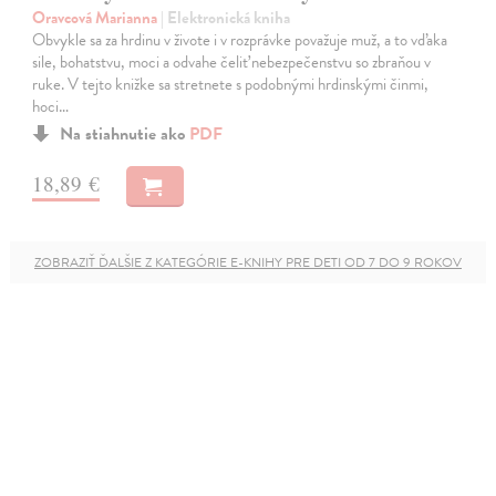
Oravcová Marianna
| Elektronická kniha
Obvykle sa za hrdinu v živote i v rozprávke považuje muž, a to vďaka
sile, bohatstvu, moci a odvahe čeliť nebezpečenstvu so zbraňou v
ruke. V tejto knižke sa stretnete s podobnými hrdinskými činmi,
hoci…
Na stiahnutie ako
PDF
18,89 €
ZOBRAZIŤ ĎALŠIE Z KATEGÓRIE E-KNIHY PRE DETI OD 7 DO 9 ROKOV