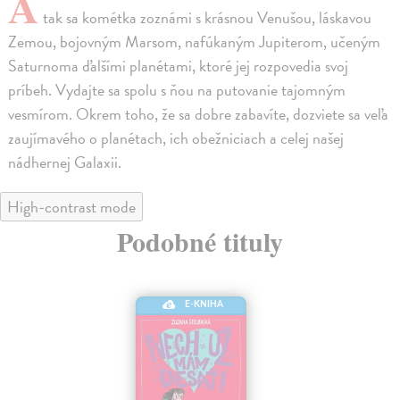
A
tak sa kométka zoznámi s krásnou Venušou, láskavou
Zemou, bojovným Marsom, nafúkaným Jupiterom, učeným
Saturnoma ďalšími planétami, ktoré jej rozpovedia svoj
príbeh. Vydajte sa spolu s ňou na putovanie tajomným
vesmírom. Okrem toho, že sa dobre zabavíte, dozviete sa veľa
zaujímavého o planétach, ich obežniciach a celej našej
nádhernej Galaxii.
High-contrast mode
Podobné tituly
E-KNIHA