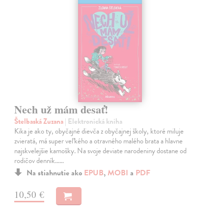
Nech už mám desať!
Štelbaská Zuzana
| Elektronická kniha
Kika je ako ty, obyčajné dievča z obyčajnej školy, ktoré miluje
zvieratá, má super veľkého a otravného malého brata a hlavne
najskvelejšie kamošky. Na svoje deviate narodeniny dostane od
rodičov denník...…
Na stiahnutie ako
EPUB
,
MOBI
a
PDF
10,50 €