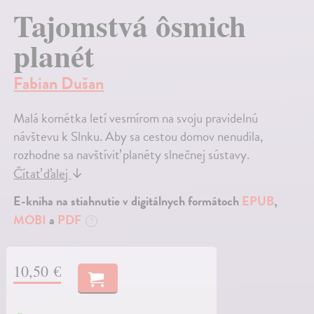
Tajomstvá ôsmich
planét
Fabian Dušan
Malá kométka letí vesmírom na svoju pravidelnú
návštevu k Slnku. Aby sa cestou domov nenudila,
rozhodne sa navštíviť planéty slnečnej sústavy.
Čítať ďalej
↓
E-kniha na stiahnutie v digitálnych formátoch
EPUB
,
MOBI
a
PDF
?
10,50 €