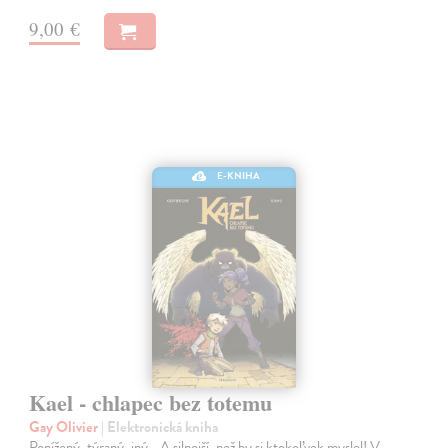
9,00 €
E-KNIHA
Kael - chlapec bez totemu
Gay Olivier
| Elektronická kniha
Ponížený, týraný, iný... A silnejší, než by si ktokoľvek myslel! V