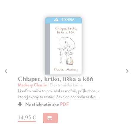
E-KNIHA
Chlapec, krtko, líška a kôň
Z
R
Mackesy Charlie
| Elektronická kniha
I keď to málokto pokladal za možné, prišla doba, v
Šte
ktorej akoby sa zastavil čas a do popredia sa dos...
Krá
dob
Na stiahnutie ako
PDF
zvi
14,95 €
8,