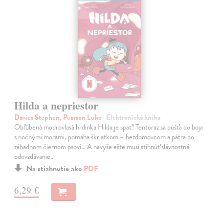
Hilda a nepriestor
Davies Stephen, Pearson Luke
| Elektronická kniha
Obľúbená modrovlasá hrdinka Hilda je späť! Tentoraz sa púšťa do boja
s nočnými morami, pomáha škriatkom – bezdomovcom a pátra po
záhadnom čiernom psovi... A navyše ešte musí stihnúť slávnostné
odovzdávanie…
Na stiahnutie ako
PDF
6,29 €