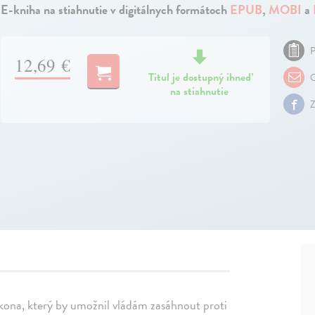
E-kniha na stiahnutie v digitálnych formátoch
EPUB
,
MOBI
a
P
12,69 €
Titul je dostupný ihneď
O
na stiahnutie
Z
kona, který by umožnil vládám zasáhnout proti