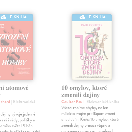
E-KNIHA
E-KNIHA
ní atomové
10 omylov, ktoré
y
zmenili dejiny
ichard
| Elektronická
Coulter Paul
| Elektronická kniha
Všetci robíme chyby, no len
málokto svojím prešľapom zmení
dějiny vývoje jaderné
chod dejín. Kniha 10 omylov, ktoré
 ní i vědy, politiky a
zmenili dejiny prináša vtipný a
erního světa Příběh
osviežujúci výber neúmyselných
omby je příběhem lidské