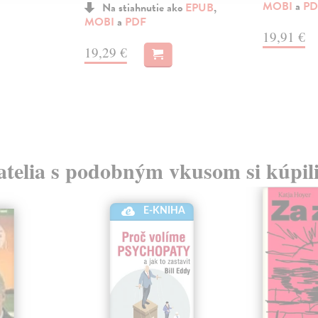
MOBI
a
PD
Na stiahnutie ako
EPUB
,
MOBI
a
PDF
19,91 €
19,29 €
atelia s podobným vkusom si kúpili
E-KNIHA