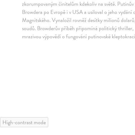
zkorumpovaným činitelům kdekoliv na světě. Putinův r
Browdera po Evropě i v USA a usiloval o jeho vydání 
Magnitského. Vynaložil rovněž desítky milionů dolarů,
soudů. Browderův příběh připomíná politický thriller, 
mrazivou výpovědí o fungování putinovské kleptokraci
High-contrast mode