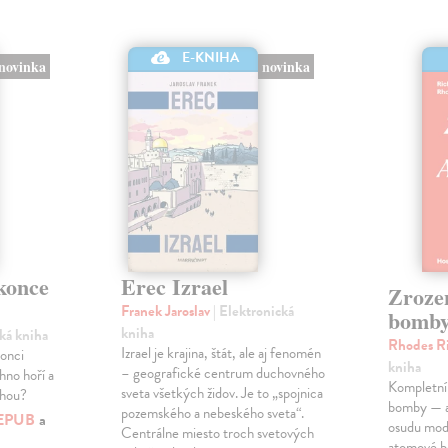
E-KNIHA
novinka
novinka
 konce
Erec Izrael
Zroze
Franek Jaroslav
| Elektronická
bomb
kniha
cká kniha
Rhodes R
Izrael je krajina, štát, ale aj fenomén
konci
kniha
– geografické centrum duchovného
hno hoří a
Kompletní 
sveta všetkých židov. Je to „spojnica
uhou?
bomby — a s
pozemského a nebeského sveta“.
EPUB
a
osudu mod
Centrálne miesto troch svetových
atomové b