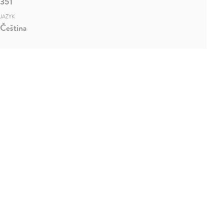
351
JAZYK
Čeština