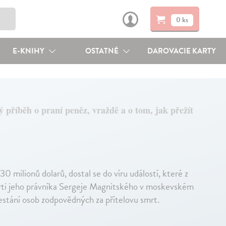
0 ks
E-KNIHY
OSTATNÉ
DAROVACIE KARTY
 příběh o praní peněz, vraždě a o tom, jak přežít
milionů dolarů, dostal se do víru událostí, které z
smrti jeho právníka Sergeje Magnitského v moskevském
trestání osob zodpovědných za přítelovu smrt.