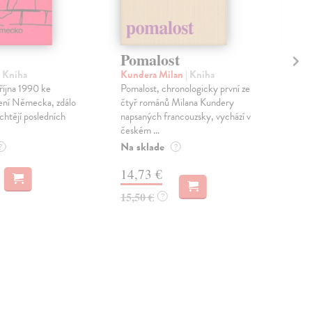
Pomalost
Tá
Ži
| Kniha
Kundera Milan
| Kniha
října 1990 ke
Pomalost, chronologicky první ze
Zel
ení Německa, zdálo
čtyř románů Milana Kundery
Nik
chtějí posledních
napsaných francouzsky, vychází v
stan
českém ...
Vít
kate
Na sklade
?
?
Na 
14,73 €
12
15,50 €
?
13,