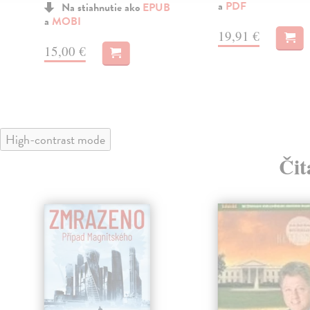
a
PDF
Na stiahnutie ako
EPUB
a
MOBI
19,91 €
15,00 €
High-contrast mode
Čit