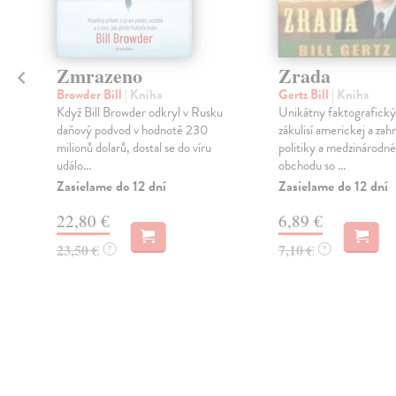
Zmrazeno
Zrada
Browder Bill
| Kniha
Gertz Bill
| Kniha
Když Bill Browder odkryl v Rusku
Unikátny faktografický 
daňový podvod v hodnotě 230
zákulisí americkej a zah
milionů dolarů, dostal se do víru
politiky a medzinárodn
událo...
obchodu so ...
Zasielame do 12 dní
Zasielame do 12 dní
22,80 €
6,89 €
23,50 €
7,10 €
?
?