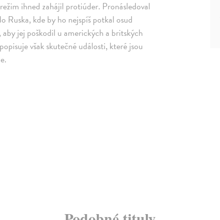
ežim ihned zahájil protiúder. Pronásledoval
do Ruska, kde by ho nejspíš potkal osud
 aby jej poškodil u amerických a britských
popisuje však skutečné události, které jsou
e.
Podobné tituly