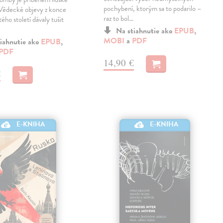
pochybení, ktorým sa to podarilo –
. Vědecké objevy z konce
raz to bol…
ého století dávaly tušit
Na stiahnutie ako
EPUB
,
MOBI
a
PDF
iahnutie ako
EPUB
,
PDF
14,90 €
€
E-KNIHA
E-KNIHA