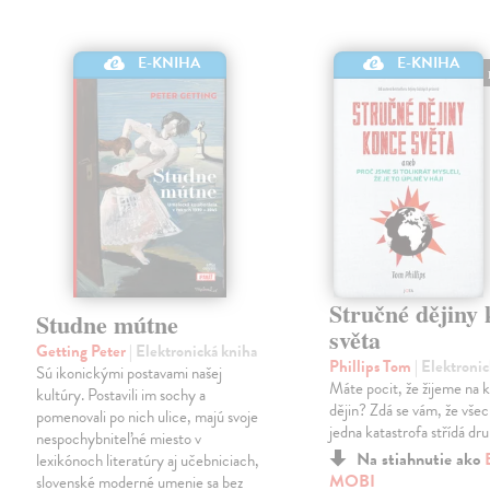
E-KNIHA
E-KNIHA
Stručné dějiny
Studne mútne
světa
Getting Peter
| Elektronická kniha
Phillips Tom
| Elektroni
Sú ikonickými postavami našej
Máte pocit, že žijeme na 
kultúry. Postavili im sochy a
dějin? Zdá se vám, že všec
pomenovali po nich ulice, majú svoje
jedna katastrofa střídá dr
nespochybniteľné miesto v
Na stiahnutie ako
lexikónoch literatúry aj učebniciach,
MOBI
slovenské moderné umenie sa bez