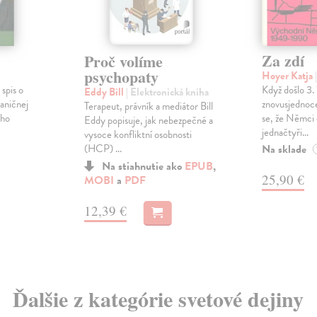
Za zdí
Proč volíme
psychopaty
Hoyer Katja
spis o
Když došlo 3. 
Eddy Bill
| Elektronická kniha
raničnej
znovusjednoc
Terapeut, právník a mediátor Bill
ého
se, že Němci 
Eddy popisuje, jak nebezpečné a
jednačtyři...
vysoce konfliktní osobnosti
Na sklade
(HCP) ...
Na stiahnutie ako
EPUB
,
25,90 €
MOBI
a
PDF
12,39 €
Ďalšie z kategórie svetové dejiny