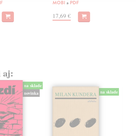
F
MOBI
a
PDF
a
M
17,69 €
17
 aj:
na sklade
na sklade
novinka