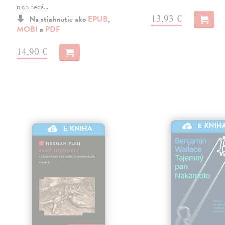
nich nedá…
13,93 €
Na stiahnutie ako
EPUB
,
MOBI
a
PDF
14,90 €
E-KNIH
E-KNIHA