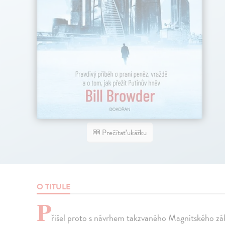
Prečítať ukážku
O TITULE
P
řišel proto s návrhem takzvaného Magnitského zá