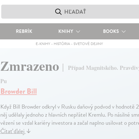
REBRÍK
KNIHY
BOOKS
E-KNIHY
-
HISTÓRIA
-
SVETOVÉ DEJINY
Zmrazeno
Případ Magnitského. Pravdivý
Pu
Browder Bill
Když Bill Browder odkryl v Rusku daňový podvod v hodnotě 230 
něj udělaly jednoho z hlavních nepřátel Kremlu. Po násilné 
vězení se vzdal kariéry investora a začal naplno usilovat o po
Čítať ďalej
↓