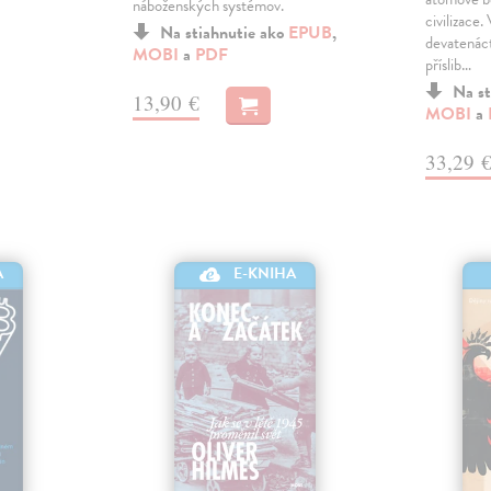
náboženských systémov.
civilizace
Na stiahnutie ako
EPUB
,
devatenáct
MOBI
a
PDF
příslib…
Na st
13,90 €
MOBI
a
33,29 
A
E-KNIHA