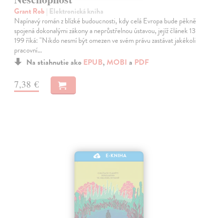
Grant Rob
| Elektronická kniha
Napínavý román z blízké budoucnosti, kdy celá Evropa bude pěkně
spojená dokonalými zákony a neprůstřelnou ústavou, jejíž článek 13
199 říká: "Nikdo nesmí být omezen ve svém právu zastávat jakékoli
pracovní…
Na stiahnutie ako
EPUB
,
MOBI
a
PDF
7,38 €
E-KNIHA