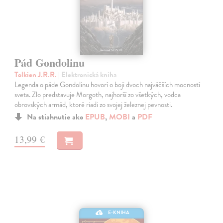
Pád Gondolinu
Tolkien J.R.R.
| Elektronická kniha
Legenda o páde Gondolinu hovorí o boji dvoch najväčších mocností
sveta. Zlo predstavuje Morgoth, najhorší zo všetkých, vodca
obrovských armád, ktoré riadi zo svojej železnej pevnosti.
Na stiahnutie ako
EPUB
,
MOBI
a
PDF
13,99 €
E-KNIHA