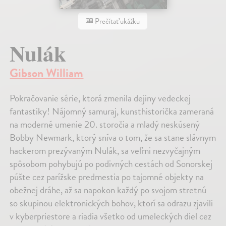
Prečítať ukážku
Nulák
Gibson William
Pokračovanie série, ktorá zmenila dejiny vedeckej
fantastiky! Nájomný samuraj, kunsthistorička zameraná
na moderné umenie 20. storočia a mladý neskúsený
Bobby Newmark, ktorý sníva o tom, že sa stane slávnym
hackerom prezývaným Nulák, sa veľmi nezvyčajným
spôsobom pohybujú po podivných cestách od Sonorskej
púšte cez parížske predmestia po tajomné objekty na
obežnej dráhe, až sa napokon každý po svojom stretnú
so skupinou elektronických bohov, ktorí sa odrazu zjavili
v kyberpriestore a riadia všetko od umeleckých diel cez