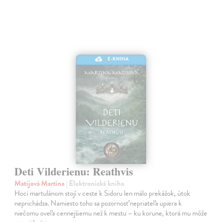
E-KNIHA
Deti Vilderienu: Reathvis
Matijová Martina
| Elektronická kniha
Hoci martulánom stojí v ceste k Sidoru len málo prekážok, útok
neprichádza. Namiesto toho sa pozornosť nepriateľa upiera k
niečomu oveľa cennejšiemu než k mestu – ku korune, ktorá mu môže