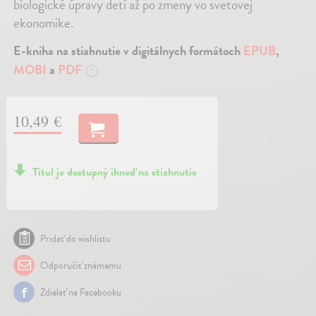
biologické úpravy detí až po zmeny vo svetovej
ekonomike.
E-kniha na stiahnutie v digitálnych formátoch
EPUB
,
MOBI
a
PDF
?
10,49 €
Titul je dostupný ihneď na stiahnutie
Pridať do wishlistu
Odporučiť známemu
Zdielať na Facebooku