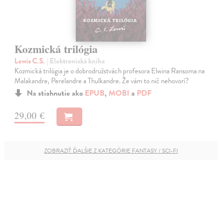
Kozmická trilógia
Lewis C.S.
| Elektronická kniha
Kozmická trilógia je o dobrodružstvách profesora Elwina Ransoma na
Malakandre, Perelandre a Thulkandre. Že vám to nič nehovorí?
Na stiahnutie ako
EPUB
,
MOBI
a
PDF
29,00 €
ZOBRAZIŤ ĎALŠIE Z KATEGÓRIE FANTASY / SCI-FI