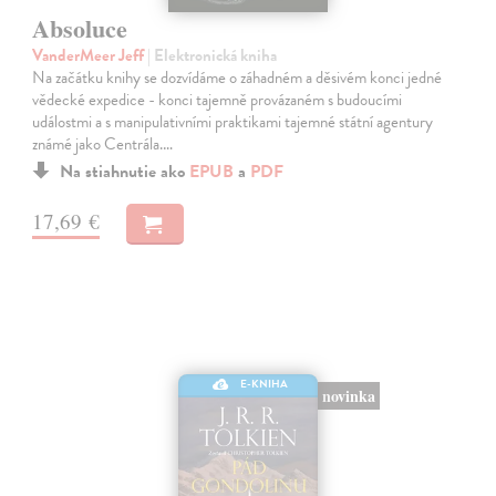
Absoluce
VanderMeer Jeff
| Elektronická kniha
Na začátku knihy se dozvídáme o záhadném a děsivém konci jedné
vědecké expedice - konci tajemně provázaném s budoucími
událostmi a s manipulativními praktikami tajemné státní agentury
známé jako Centrála.…
Na stiahnutie ako
EPUB
a
PDF
17,69 €
E-KNIHA
novinka