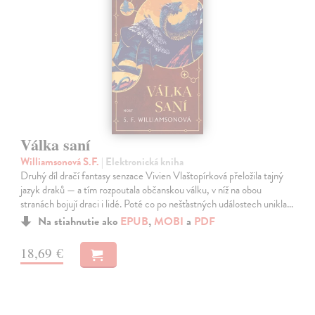
Válka saní
Williamsonová S.F.
| Elektronická kniha
Druhý díl dračí fantasy senzace Vivien Vlaštopírková přeložila tajný
jazyk draků — a tím rozpoutala občanskou válku, v níž na obou
stranách bojují draci i lidé. Poté co po nešťastných událostech unikla…
Na stiahnutie ako
EPUB
,
MOBI
a
PDF
18,69 €