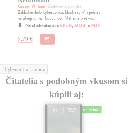
Gibson William
| Elektronická kniha
Br
Záverečný diel voľnej matrixovej trilógie. Mladá a
Opl
neveľmi sofistikovaná prostitútka pomenovaná podľ...
pok
Na stiahnutie ako
EPUB
,
MOBI
a
PDF
11,89 €
15
High-contrast mode
Čitatelia s podobným vkusom si
kúpili aj:
E-KNIHA