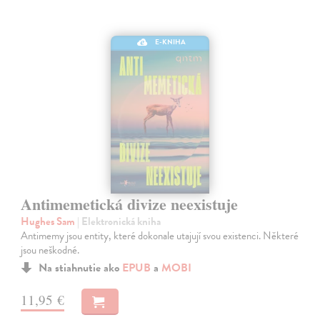
E-KNIHA
Antimemetická divize neexistuje
Hughes Sam
| Elektronická kniha
Antimemy jsou entity, které dokonale utajují svou existenci. Některé
jsou neškodné.
Na stiahnutie ako
EPUB
a
MOBI
11,95 €