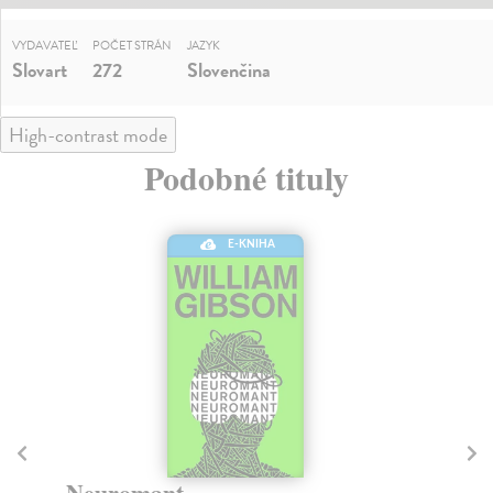
VYDAVATEĽ
POČET STRÁN
JAZYK
Slovart
272
Slovenčina
High-contrast mode
Podobné tituly
E-KNIHA
Mona Lisa na plné gule
K