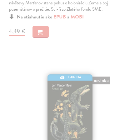
návštevy Marťanov stane pokus o kolonizáciu Zeme a boj
pozemšťanov o prežitie. Sci-fi zo Zlatého fondu SME.
Na stiahnutie ako
EPUB
a
MOBI
4,49 €
E-KNIHA
novinka