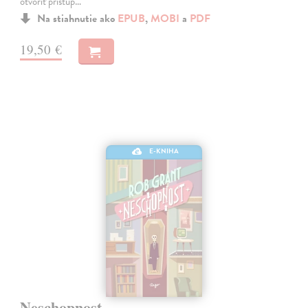
otvoriť prístup…
Na stiahnutie ako
EPUB
,
MOBI
a
PDF
19,50 €
E-KNIHA
Neschopnost