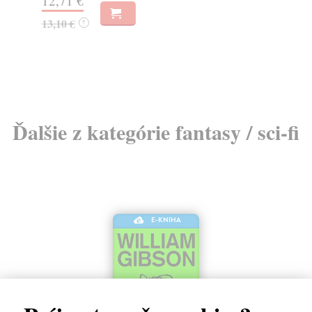
12,71 €
27
13,10 €
28
?
Ďalšie z kategórie fantasy / sci-fi
E-KNIHA