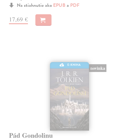
Na stiahnutie ako
EPUB
a
PDF
17,69 €
E-KNIHA
novinka
Pád Gondolinu