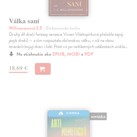
Válka saní
Williamsonová S.F.
| Elektronická kniha
Druhý díl dračí fantasy senzace Vivien Vlaštopírková přeložila tajný
jazyk draků — a tím rozpoutala občanskou válku, v níž na obou
stranách bojují draci i lidé. Poté co po nešťastných událostech unikla…
Na stiahnutie ako
EPUB
,
MOBI
a
PDF
18,69 €
E-KNIHA
novinka