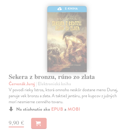
E-KNIHA
Sekera z bronzu, rúno zo zlata
Červenák Juraj
| Elektronická kniha
V povodí rieky Istros, ktorá omnoho neskôr dostane meno Dunaj,
panuje vek bronzu a zlata. A taktiež jantáru, pre kupcov z južných
morí nesmierne cenného tovaru.
Na stiahnutie ako
EPUB
a
MOBI
9,90 €