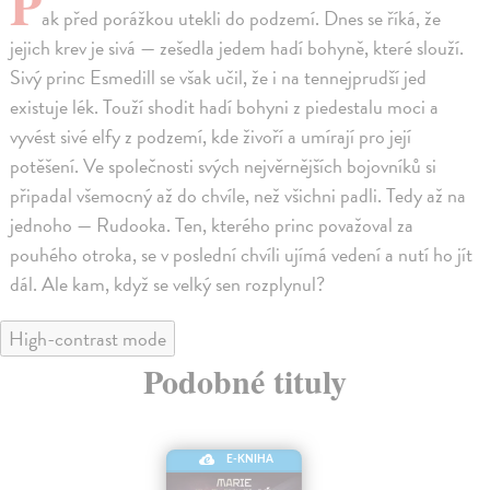
P
ak před porážkou utekli do podzemí. Dnes se říká, že
jejich krev je sivá — zešedla jedem hadí bohyně, které slouží.
Sivý princ Esmedill se však učil, že i na tennejprudší jed
existuje lék. Touží shodit hadí bohyni z piedestalu moci a
vyvést sivé elfy z podzemí, kde živoří a umírají pro její
potěšení. Ve společnosti svých nejvěrnějších bojovníků si
připadal všemocný až do chvíle, než všichni padli. Tedy až na
jednoho — Rudooka. Ten, kterého princ považoval za
pouhého otroka, se v poslední chvíli ujímá vedení a nutí ho jít
dál. Ale kam, když se velký sen rozplynul?
High-contrast mode
Podobné tituly
E-KNIHA