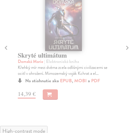
Skryté ultimátum
K
Domská Marie
| Elektronická kniha
Tö
Křehký mír mezi dvěma zcela odlišnými civilizacemi se
Pod
ocitl v ohrožení. Mimozemský voják Kchrat a el...
vaz
Na stiahnutie ako
EPUB
,
MOBI
a
PDF
14,39 €
14
High-contrast mode