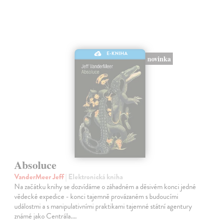
E-KNIHA
novinka
Absoluce
VanderMeer Jeff
| Elektronická kniha
Na začátku knihy se dozvídáme o záhadném a děsivém konci jedné
vědecké expedice - konci tajemně provázaném s budoucími
událostmi a s manipulativními praktikami tajemné státní agentury
známé jako Centrála.…