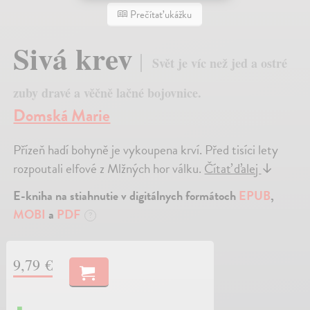
Prečítať ukážku
Sivá krev
Svět je víc než jed a ostré
zuby dravé a věčně lačné bojovnice.
Domská Marie
Přízeň hadí bohyně je vykoupena krví. Před tisíci lety
rozpoutali elfové z Mlžných hor válku.
Čítať ďalej
↓
E-kniha na stiahnutie v digitálnych formátoch
EPUB
,
MOBI
a
PDF
?
9,79 €