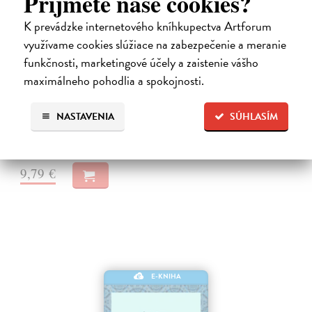
Príjmete naše cookies?
K prevádzke internetového kníhkupectva Artforum
využívame cookies slúžiace na zabezpečenie a meranie
funkčnosti, marketingové účely a zaistenie vášho
Neuromant
maximálneho pohodlia a spokojnosti.
Gibson William
| Elektronická kniha
Základné dielo kyberpunku, klasika sci-fi a jedna z najsilnejších vízií
budúcnosti Matrix je svet vo svete, globálny konsenzus, prelud,
NASTAVENIA
SÚHLASÍM
vyjadrenie každého jedného dátového bajtu v kyberpriestore. Henry…
Na stiahnutie ako
EPUB
,
MOBI
a
PDF
9,79 €
E-KNIHA