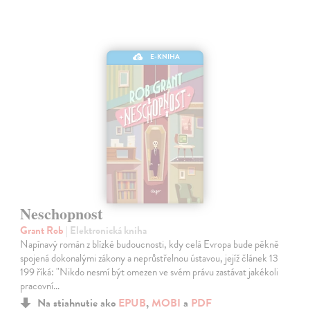
E-KNIHA
Neschopnost
Grant Rob
| Elektronická kniha
Napínavý román z blízké budoucnosti, kdy celá Evropa bude pěkně
spojená dokonalými zákony a neprůstřelnou ústavou, jejíž článek 13
199 říká: "Nikdo nesmí být omezen ve svém právu zastávat jakékoli
pracovní…
Na stiahnutie ako
EPUB
,
MOBI
a
PDF