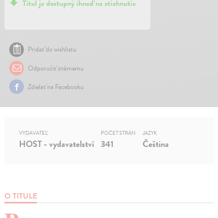
Titul je dostupný ihneď na stiahnutie
Pridať do wishlistu
Odporučiť známemu
Zdielať na Facebooku
VYDAVATEĽ
POČET STRÁN
JAZYK
HOST - vydavatelství
341
Čeština
O TITULE