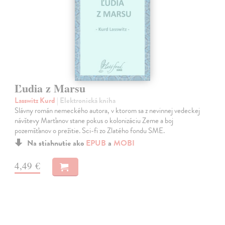
Ľudia z Marsu
Lasswitz Kurd
| Elektronická kniha
Slávny román nemeckého autora, v ktorom sa z nevinnej vedeckej
návštevy Marťanov stane pokus o kolonizáciu Zeme a boj
pozemšťanov o prežitie. Sci-fi zo Zlatého fondu SME.
Na stiahnutie ako
EPUB
a
MOBI
4,49 €