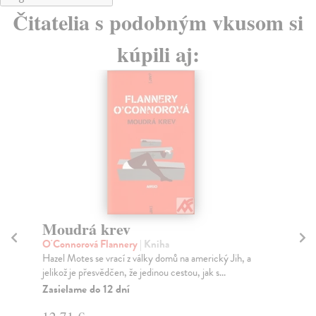
Čitatelia s podobným vkusom si
kúpili aj:
Moudrá krev
N
O'Connorová Flannery
| Kniha
Ga
Hazel Motes se vrací z války domů na americký Jih, a
Sou
jelikož je přesvědčen, že jedinou cestou, jak s...
pro
Zasielame do 12 dní
Za