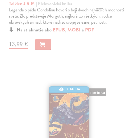
Tolkien J.R.R.
| Elektronická kniha
Legenda o páde Gondolinu hovorí o boji dvoch najväčších mocností
sveta. Zlo predstavuje Morgoth, najhorší zo všetkých, vodca
obrovských armád, ktoré riadi zo svojej železnej pevnosti.
Na stiahnutie ako
EPUB
,
MOBI
a
PDF
13,99 €
E-KNIHA
novinka