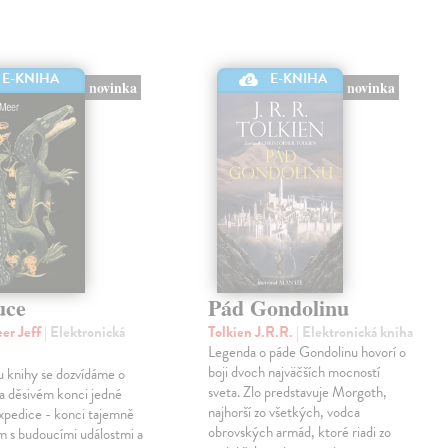
E-KNIHA
E-KNIHA
novinka
novinka
uce
Pád Gondolinu
er Jeff
| Elektronická
Tolkien J.R.R.
| Elektronická kniha
Legenda o páde Gondolinu hovorí o
boji dvoch najväčších mocností
u knihy se dozvídáme o
sveta. Zlo predstavuje Morgoth,
a děsivém konci jedné
najhorší zo všetkých, vodca
xpedice - konci tajemně
obrovských armád, ktoré riadi zo
m s budoucími událostmi a