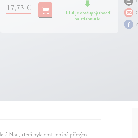
P
17,73 €
Titul je dostupný ihneď
O
na stiahnutie
Z
ítiletá Nou, která byla dost možná přímým