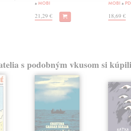
a
MOBI
MOBI
a
PD
21,29 €
18,69 €
atelia s podobným vkusom si kúpili