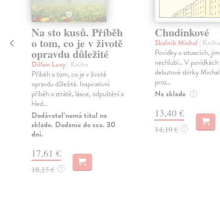
é
Na sto kusů. Příběh
Chudinkové
o tom, co je v životě
Skalník Michal
| Kniha
opravdu důležité
Povídky o situacích, jim
nechlubí... V povídkách
Dillon Lucy
| Kniha
debutové sbírky Michal
Příběh o tom, co je v životě
proz...
opravdu důležité. Inspirativní
Na sklade
příběh o ztrátě, lásce, odpuštění a
?
hled...
13,40 €
Dodávateľ nemá titul na
sklade. Dodanie do cca. 30
14,10 €
?
dní.
17,61 €
18,15 €
?