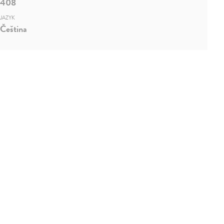
408
JAZYK
Čeština