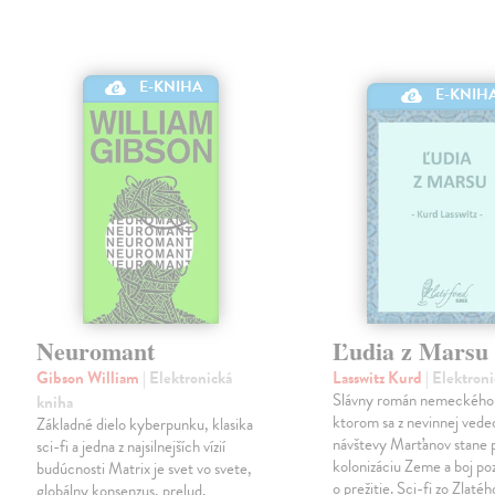
E-KNIHA
E-KNIH
Neuromant
Ľudia z Marsu
Gibson William
| Elektronická
Lasswitz Kurd
| Elektron
Slávny román nemeckého 
kniha
ktorom sa z nevinnej vede
Základné dielo kyberpunku, klasika
návštevy Marťanov stane 
sci-fi a jedna z najsilnejších vízií
kolonizáciu Zeme a boj p
budúcnosti Matrix je svet vo svete,
o prežitie. Sci-fi zo Zlaté
globálny konsenzus, prelud,