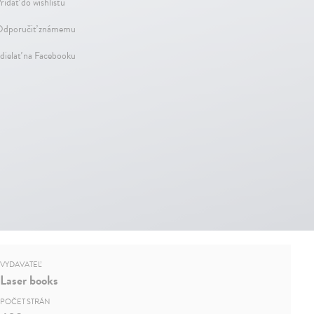
ridať do wishlistu
dporučiť známemu
dielať na Facebooku
VYDAVATEĽ
Laser books
POČET STRÁN