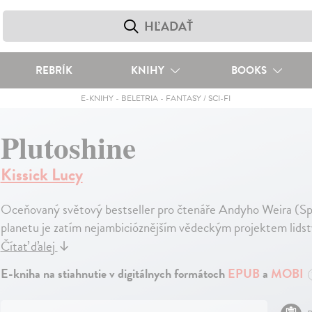
REBRÍK
KNIHY
BOOKS
E-KNIHY
-
BELETRIA
-
FANTASY / SCI-FI
Plutoshine
Kissick Lucy
Oceňovaný světový bestseller pro čtenáře Andyho Weira (Spas
planetu je zatím nejambicióznějším vědeckým projektem lidstv
Čítať ďalej
↓
E-kniha na stiahnutie v digitálnych formátoch
EPUB
a
MOBI