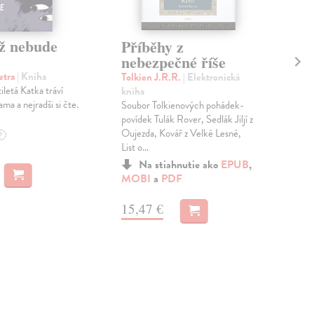
ž nebude
Příběhy z
Je
nebezpečné říše
Stru
Ele
etra
| Kniha
Tolkien J.R.R.
| Elektronická
V po
iletá Katka tráví
kniha
poze
ama a nejradši si čte.
Soubor Tolkienových pohádek-
roz
povídek Tulák Rover, Sedlák Jiljí z
kult
Oujezda, Kovář z Velké Lesné,
?
List o...
a
M
Na stiahnutie ako
EPUB
,
MOBI
a
PDF
11
15,47 €