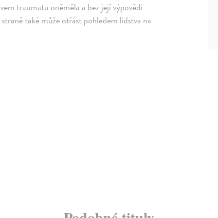
ivem traumatu oněměla a bez její výpovědi
 straně také může otřást pohledem lidstva na
Podobné tituly