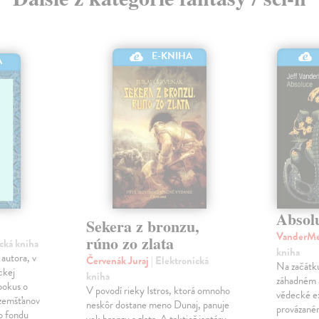
E-KNIHA
A
Absol
Sekera z bronzu,
VanderMe
rúno zo zlata
ická kniha
kniha
autora, v
Červenák Juraj
| Elektronická
Na začátk
ckej
kniha
záhadném 
pokus o
V povodí rieky Istros, ktorá omnoho
vědecké e
ozemšťanov
neskôr dostane meno Dunaj, panuje
provázané
ho fondu