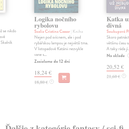
Logika nočního
Katka u
rybolovu
divná
iž se nikdo
Scalia Cristina Cassar
| Kniha
Soukupová P
 své
Nejen pod svícnem, ale i pod
Skoro patnáct
 Skalník
rybářskou lampou je největší tma.
většinu času s
V listopadové Katánii nezvykle
A taky ráda jí.
vane s...
Na sklade
Zasielame do 12 dní
20,52 €
18,24 €
21,60 €
?
18,80 €
?
Ďalšie z kategórie fantasy / sci-fi