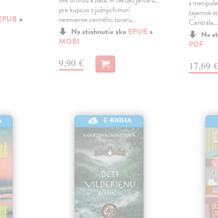
vek bronzu a zlata. A taktiež jantáru,
s manipula
pre kupcov z južných morí
tajemné st
EPUB
a
nesmierne cenného tovaru.
Centrála.
Na stiahnutie ako
EPUB
a
Na st
MOBI
PDF
9,90 €
17,69 
A
E-KNIHA