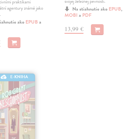
svojej železnej pevnosti.
tivními praktikami
átní agentury známé jako
Na stiahnutie ako
EPUB
,
…
MOBI
a
PDF
iahnutie ako
EPUB
a
13,99 €
€
E-KNIHA