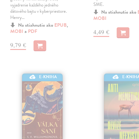
SME.
vyjadrenie každého jedného
dátového bajtu v kyberpriestore.
Na stiahnutie ako
Henry…
MOBI
Na stiahnutie ako
EPUB
,
MOBI
a
PDF
4,49 €
9,79 €
E-KNIHA
E-KNIH