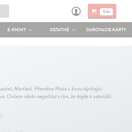
0 ks
E-KNIHY
OSTATNÉ
DAROVACIE KARTY
itel, Marťan). Přeměna Pluta v živou dýchající
a. Ovšem nikdo nepočítal s tím, že dojde k sabotáži.
?