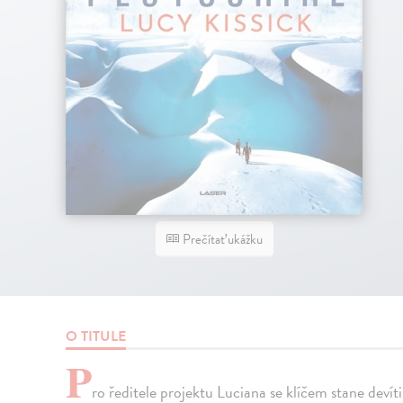
Prečítať ukážku
O TITULE
P
ro ředitele projektu Luciana se klíčem stane dev