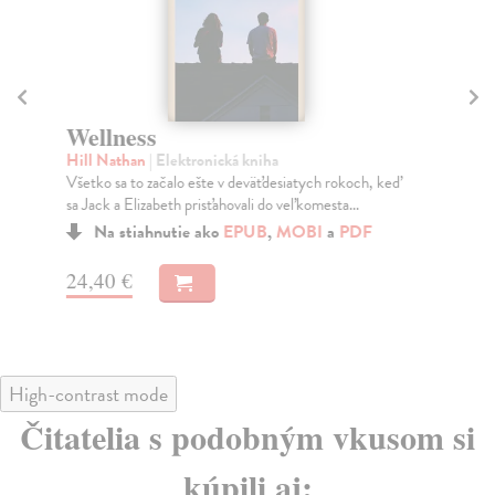
Wellness
Iz
Hill Nathan
| Elektronická kniha
Bra
Všetko sa to začalo ešte v deväťdesiatych rokoch, keď
Deb
sa Jack a Elizabeth prisťahovali do veľkomesta...
isl
Na stiahnutie ako
EPUB
,
MOBI
a
PDF
24,40 €
13
High-contrast mode
Čitatelia s podobným vkusom si
kúpili aj: