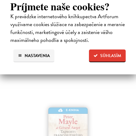
Príjmete naše cookies?
Město a jeho nejisté zdi
K prevádzke internetového kníhkupectva Artforum
Murakami Haruki
| Elektronická kniha
využívame cookies slúžiace na zabezpečenie a meranie
Město a jeho nejisté zdi – dlouho očekávaný román Harukiho
funkčnosti, marketingové účely a zaistenie vášho
Murakamiho volně navazuje na autorovu starší novelu z roku 1980 a
tematicky se prolíná s jeho kultovním dílem Konec světa & Hard-
maximálneho pohodlia a spokojnosti.
boiled Wonderland.…
Na stiahnutie ako
EPUB
a
MOBI
NASTAVENIA
SÚHLASÍM
24,84 €
E-KNIHA