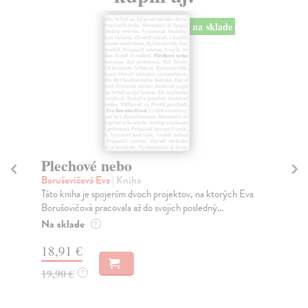
na sklade
Plechové nebo
H
Borušovičová Eva
| Kniha
Mo
Táto kniha je spojením dvoch projektov, na ktorých Eva
Ak 
Borušovičová pracovala až do svojich posledný...
živ
Na sklade
Do
?
18,91 €
16
19,90 €
16
?