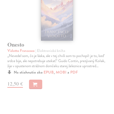
Onesto
Vidotto Francesco
| Elektronická kniha
„Nevedel som, čo je láska, ale v tej chvíli som to pochopil: je to, keď
srdce bije, ale nepotrebuje utekať.“ Guido Contin, prezývaný Koňak,
žije v opustenom strážnom domčeku starej železnice uprostred…
Na stiahnutie ako
EPUB
,
MOBI
a
PDF
12,50 €