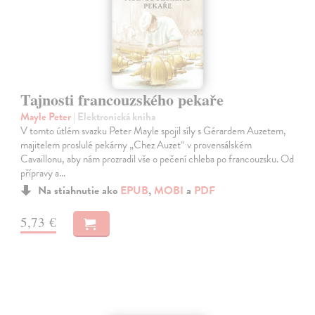
Tajnosti francouzského pekaře
Mayle Peter
| Elektronická kniha
V tomto útlém svazku Peter Mayle spojil síly s Gérardem Auzetem,
majitelem proslulé pekárny „Chez Auzet“ v provensálském
Cavaillonu, aby nám prozradil vše o pečení chleba po francouzsku. Od
přípravy a…
Na stiahnutie ako
EPUB
,
MOBI
a
PDF
5,73 €