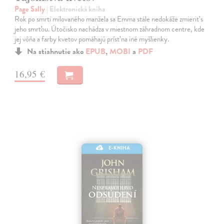
Page Sally
| Elektronická kniha
Rok po smrti milovaného manžela sa Emma stále nedokáže zmieriť s
jeho smrťou. Útočisko nachádza v miestnom záhradnom centre, kde
jej vôňa a farby kvetov pomáhajú prísť na iné myšlienky.
Na stiahnutie ako
EPUB
,
MOBI
a
PDF
16,95 €
E-KNIHA