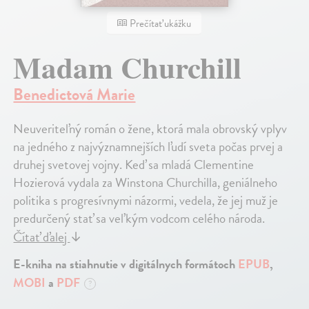
Prečítať ukážku
Madam Churchill
Benedictová Marie
Neuveriteľný román o žene, ktorá mala obrovský vplyv
na jedného z najvýznamnejších ľudí sveta počas prvej a
druhej svetovej vojny. Keď sa mladá Clementine
Hozierová vydala za Winstona Churchilla, geniálneho
politika s progresívnymi názormi, vedela, že jej muž je
predurčený stať sa veľkým vodcom celého národa.
Čítať ďalej
↓
E-kniha na stiahnutie v digitálnych formátoch
EPUB
,
MOBI
a
PDF
?