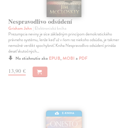
Nespravodlivo odsúdení
Grisham John
| Elektronická kniha
Prezumpcia neviny je síce základným princípom demokratického
právneho systému, lenže keď už v ňom raz niekoho odsúdia, je takmer
nemožné verdikt spochybniť. Kniha Nespravodlivo odsúdení prináša
desať skutočných…
Na stiahnutie ako
EPUB
,
MOBI
a
PDF
13,90 €
E-KNIHA