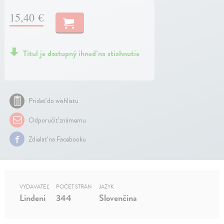
15,40 €
Titul je dostupný ihneď na stiahnutie
Pridať do wishlistu
Odporučiť známemu
Zdielať na Facebooku
VYDAVATEĽ
POČET STRÁN
JAZYK
Lindeni
344
Slovenčina