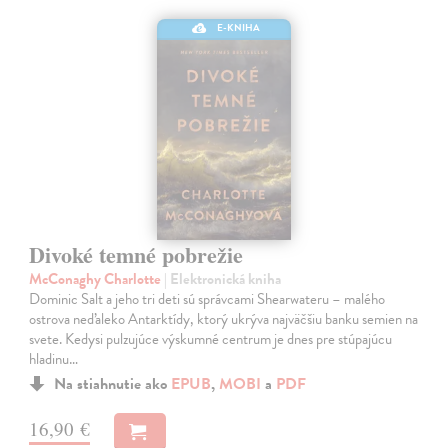
E-KNIHA
Divoké temné pobrežie
McConaghy Charlotte
| Elektronická kniha
Dominic Salt a jeho tri deti sú správcami Shearwateru – malého
ostrova neďaleko Antarktídy, ktorý ukrýva najväčšiu banku semien na
svete. Kedysi pulzujúce výskumné centrum je dnes pre stúpajúcu
hladinu…
Na stiahnutie ako
EPUB
,
MOBI
a
PDF
16,90 €