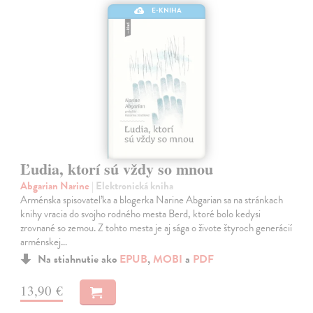
E-KNIHA
Ľudia, ktorí sú vždy so mnou
Abgarian Narine
| Elektronická kniha
Arménska spisovateľka a blogerka Narine Abgarian sa na stránkach
knihy vracia do svojho rodného mesta Berd, ktoré bolo kedysi
zrovnané so zemou. Z tohto mesta je aj sága o živote štyroch generácií
arménskej…
Na stiahnutie ako
EPUB
,
MOBI
a
PDF
13,90 €