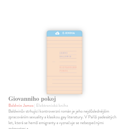
E-KNIHA
Giovanniho pokoj
Baldwin James
| Elektronická kniha
Baldwinův strhující kontroverzní román je jeho nejdůslednějším
zpracováním sexuality a klasikou gay literatury. V Paříži padesátých
let, která se hemží emigranty a vyznačuje se nebezpečnými
známostmi a…