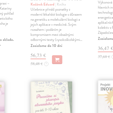
Výkonová e
praxi –
Kočárek Eduard
| Kniha
hlavních i
Kataríny
Učebnice přináší poznatky z
technologi
ný pohľad
moderní lékařské biologie s důrazem
energetice
retického
na genetiku a molekulární biologii a
aplikační
iha je
jejich aplikace v medicíně. Svým
kolektiv z
rozsahem i podáním je
Západoče
kompromisem mezi obsažnými
Zasielame
a sklade.
odbornými texty (vysokoškolskými…
.
Zasielame do 10 dní
36,47 
56,73 €
37,60 €
58,48 €
?