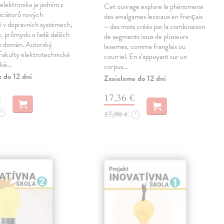
lektronika je jedním z
Cet ouvrage explore le phénomene
niciátorů nových
des amalgames lexicaux en français
í v dopravních systémech,
– des mots créés par la combinaison
, průmyslu a řadě dalších
de segments issus de plusieurs
ch domén. Autorský
lexemes, comme franglais ou
 Fakulty elektrotechnické
courriel. En s’appuyant sur un
ské…
corpus…
 do 12 dní
Zasielame do 12 dní
€
17,36 €
?
17,90 €
?