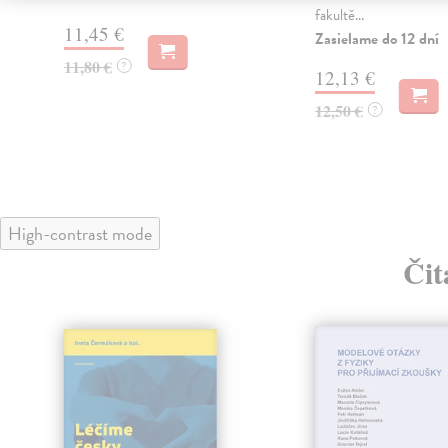
fakultě...
11,45 €
Zasielame do 12 dní
11,80 €
?
12,13 €
12,50 €
?
High-contrast mode
Čit