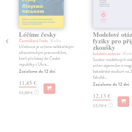
Léčíme česky
Modelové otáz
fyziky pro při
Čermáková Iveta
| Kniha
zkoušky
Učebnice je určena nelékařským
zdravotnickým pracovníkům,
kolektív autorov
| Knih
kteří přicházejí do České
Soubor modelových otá
republiky z Ukra...
určen zájemcům o magis
Zasielame do 12 dní
bakalářské studium na 2
fakultě...
11,45 €
Zasielame do 12 dní
11,80 €
?
12,13 €
12,50 €
?