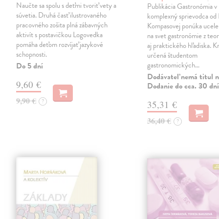
Naučte sa spolu s deťmi tvoriť vety a
Publikácia Gastronómia v 
súvetia. Druhá časť ilustrovaného
komplexný sprievodca od 
pracovného zošita plná zábavných
Kompasovej ponúka ucele
aktivít s postavičkou Logovedka
na svet gastronómie z teo
pomáha deťom rozvíjať jazykové
aj praktického hľadiska. Kn
schopnosti.
určená študentom
gastronomických…
Do 5 dní
Dodávateľ nemá titul n
9,60 €
Dodanie do cca. 30 dní
9,90 €
?
35,31 €
36,40 €
?