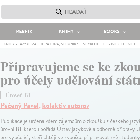
REBRÍK
KNIHY
BOOKS
KNIHY
-
JAZYKOVÁ LITERATÚRA, SLOVNÍKY, ENCYKLOPÉDIE
-
INÉ UČEBNICE
Připravujeme se ke zkou
pro účely udělování stá
Úroveň B1
Pečený Pavel
,
kolektív autorov
Publikace je určena všem zájemcům o zkoušku z českého jazyk
úrovni B1, kterou pořádá Ústav jazykové a odborné přípravy
pro vyučující, kteří chtějí ke zkoušce připravovat své studenty