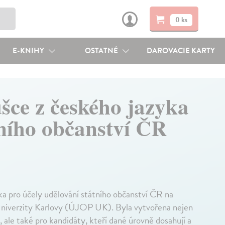
0 ks
E-KNIHY
OSTATNÉ
DAROVACIE KARTY
šce z českého jazyka
tního občanství ČR
a pro účely udělování státního občanství ČR na
 Univerzity Karlovy (ÚJOP UK). Byla vytvořena nejen
, ale také pro kandidáty, kteří dané úrovně dosahují a