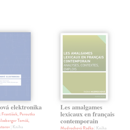
ová elektronika
Les amalgames
lexicaux en français
 František, Peroutka
contemporain
lasberger Tomáš,
autorov
| Kniha
Mudrochová Radka
| Kniha