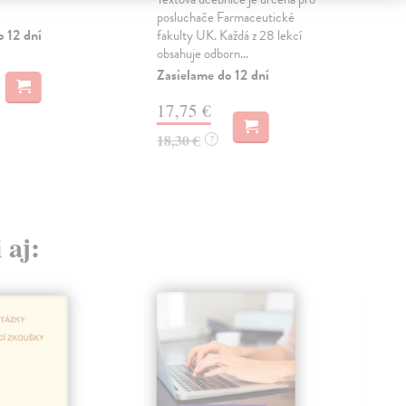
posluchače Farmaceutické
15
o 12 dní
fakulty UK. Každá z 28 lekcí
obsahuje odborn...
16,
Zasielame do 12 dní
17,75 €
18,30 €
?
 aj: