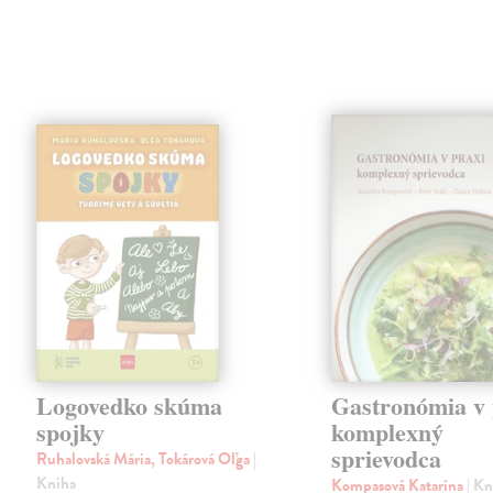
Logovedko skúma
Gastronómia v 
spojky
komplexný
sprievodca
Ruhalovská Mária, Tokárová Oľga
|
Kniha
Kompasová Katarína
| K