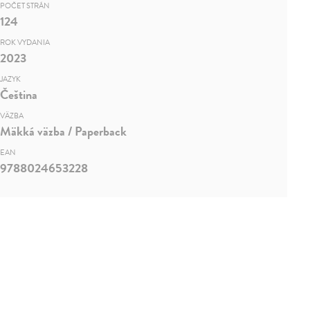
POČET STRÁN
124
ROK VYDANIA
2023
JAZYK
Čeština
VÄZBA
Mäkká väzba / Paperback
EAN
9788024653228