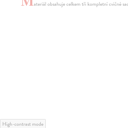
M
ateriál obsahuje celkem tři kompletní cvičné sad
High-contrast mode