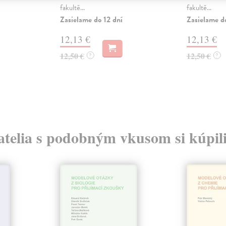
fakultě...
fakultě...
Zasielame do 12 dní
Zasielame d
12,13 €
12,13 €
12,50 €
12,50 €
?
?
atelia s podobným vkusom si kúpili