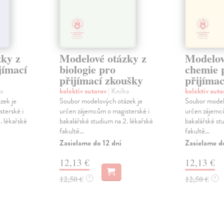
ky z
Modelové otázky z
Modelov
jímací
biologie pro
chemie 
přijímací zkoušky
přijíma
a
kolektív autorov
| Kniha
kolektív aut
zek je
Soubor modelových otázek je
Soubor model
terské i
určen zájemcům o magisterské i
určen zájemců
. lékařské
bakalářské studium na 2. lékařské
bakalářské st
fakultě...
fakultě...
Zasielame do 12 dní
Zasielame d
12,13 €
12,13 €
12,50 €
12,50 €
?
?