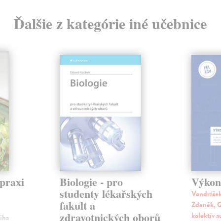
Ďalšie z kategórie iné učebnice
praxi
Biologie - pro
Výkon
studenty lékařských
Vondrášek
fakult a
Zdeněk, G
zdravotnických oborů
kolektív 
niha