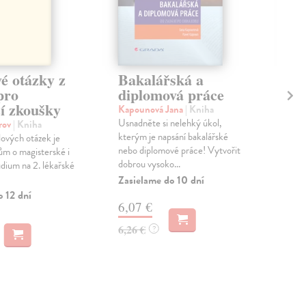
é otázky z
Bakalářská a
Pr
pro
diplomová práce
fy
cí zkoušky
zá
Kapounová Jana
| Kniha
Usnadněte si nelehký úkol,
orov
| Kniha
Hel
kterým je napsání bakalářské
ových otázek je
Uče
nebo diplomové práce! Vytvořit
m o magisterské i
pos
dobrou vysoko...
udium na 2. lékařské
průb
fyzi
Zasielame do 10 dní
o 12 dní
Zas
6,07 €
6,
6,26 €
?
7,1