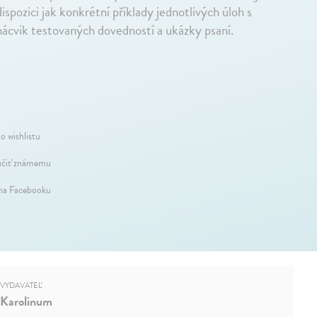
ispozici jak konkrétní příklady jednotlivých úloh s
nácvik testovaných dovedností a ukázky psaní.
o wishlistu
čiť známemu
 na Facebooku
VYDAVATEĽ
Karolinum