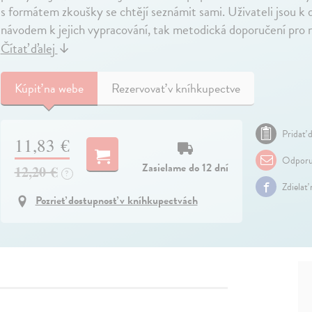
s formátem zkoušky se chtějí seznámit sami. Uživateli jsou k d
návodem k jejich vypracování, tak metodická doporučení pro 
Čítať ďalej
↓
Kúpiť
na webe
Rezervovať v kníhkupectve
Pridať d
11,83 €
Odporu
Zasielame do 12 dní
12,20 €
?
Zdielať
Pozrieť dostupnosť v kníhkupectvách