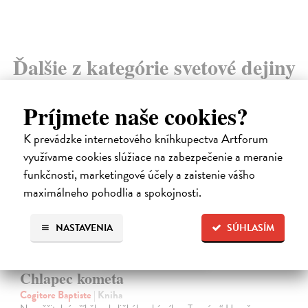
Ďalšie z kategórie svetové dejiny
Príjmete naše cookies?
novinka
K prevádzke internetového kníhkupectva Artforum
využívame cookies slúžiace na zabezpečenie a meranie
funkčnosti, marketingové účely a zaistenie vášho
maximálneho pohodlia a spokojnosti.
NASTAVENIA
SÚHLASÍM
Chlapec kometa
Cogitore Baptiste
| Kniha