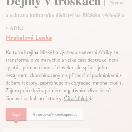
Dějiny v troskách
Ničení
a ochrana kulturního dědictví na Blízkém východě a
v Africe
Hrabalová Lenka
Kulturní krajina Blízkého východu a severní Afriky se
transformuje velmi rychle a velká část destrukcí není
spjatá s přímou činností člověka, ale spíše s jeho
nezájmem, zkombinovaným s přírodními podmínkami a
dalšími faktory, zapříčiňujícími degradaci mnoha lokalit.
Zájem práce leží v přímém negativním vlivu lidské
činnosti na kulturní statky.
Čítať ďalej
↓
Kúpiť
Rezervovať v kníhkupectve