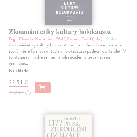
Zkoumání etiky kultury holokaustu
Fogu Claudio, Kansteiner Wulf, Presner Todd (eds.)
| Kniha
Zkoumání etiky kultury holokaustu usiluje o přehodnocení debat a
sporů, které formovaly studia o holokaustu za poslední čtvrtstoletí. V
tomto zásadním díle se mezinárodní akademici ze zakládající
generace…
Na sklade
33,54 €
35,30 €
?