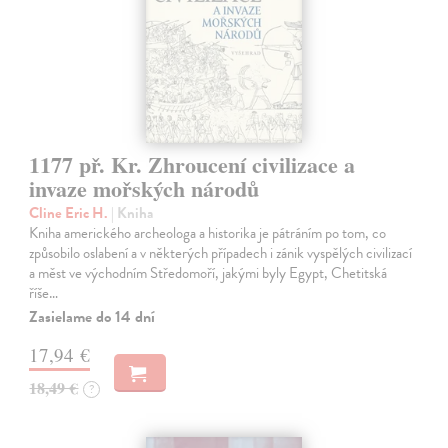
1177 př. Kr. Zhroucení civilizace a
invaze mořských národů
Cline Eric H.
| Kniha
Kniha amerického archeologa a historika je pátráním po tom, co
způsobilo oslabení a v některých případech i zánik vyspělých civilizací
a měst ve východním Středomoří, jakými byly Egypt, Chetitská
říše…
Zasielame do 14 dní
17,94 €
18,49 €
?