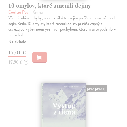
10 omylov, ktoré zmenili dejiny
Coulter Paul
| Kniha
Všetci robíme chyby, no len málokto svojím prešľapom zmení chod
dejín. Kniha 10 omylov, ktoré zmenili dejiny prináša vtipný a
osviežujúci výber neúmyselných pochybení, ktorým sa to podarilo –
raz to bol…
Na sklade
17,01 €
17,90 €
?
predpredaj