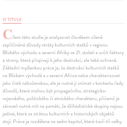
O TITULE
C
ílem této studie je analyzovat člověkem cíleně
zapříčiněné důvody ztráty kulturních statků v regionu
Blízkého východu a severní Afriky ve 21. století a určit faktory
a strany, které přispívají k jeho destrukci, ale také ochraně.
Základní myšlenkou práce je, že destrukci kulturních statků
na Blízkém východě a v severní Africe nelze charakterizovat
jako čistě náboženskou, ale je nutné ji vnímat v kontextu řady
důvodů, které mohou být propagačního, strategicko-
vojenského, politického či etnického charakteru, přičemž je
zároveň nutné mít na paměti, že džihádistické skupiny nejsou
jediné, které za ztrátou kulturních a historických objektů
stojí. Práce je rozdělena na sedm kapitol, které tvoří tři celky.