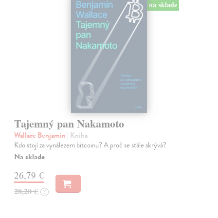
na sklade
Tajemný pan Nakamoto
Wallace Benjamin
| Kniha
Kdo stojí za vynálezem bitcoinu? A proč se stále skrývá?
Na sklade
26,79 €
28,20 €
?