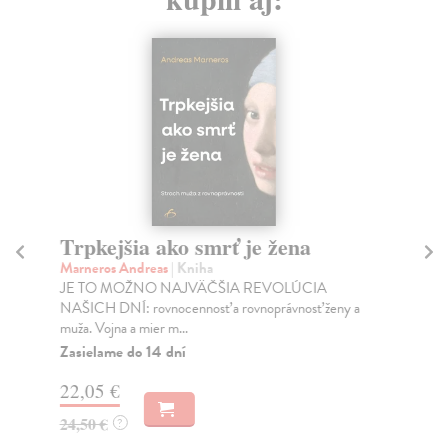
Trpkejšia ako smrť je žena
P
Marneros Andreas
| Kniha
Bor
JE TO MOŽNO NAJVÄČŠIA REVOLÚCIA
Tát
NAŠICH DNÍ: rovnocennosť a rovnoprávnosť ženy a
Bor
muža. Vojna a mier m...
Na
Zasielame do 14 dní
18
22,05 €
19
24,50 €
?