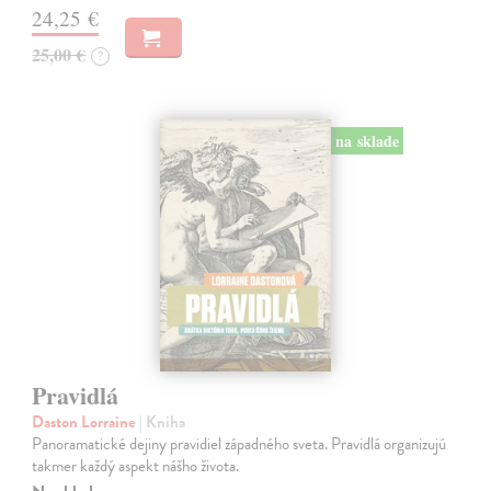
24,25 €
25,00 €
?
na sklade
Pravidlá
Daston Lorraine
| Kniha
Panoramatické dejiny pravidiel západného sveta. Pravidlá organizujú
takmer každý aspekt nášho života.