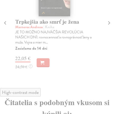
Trpkejšia ako smrť je žena
P
Marneros Andreas
| Kniha
Bor
JE TO MOŽNO NAJVÄČŠIA REVOLÚCIA
Tát
NAŠICH DNÍ: rovnocennosť a rovnoprávnosť ženy a
Bor
muža. Vojna a mier m...
Na
Zasielame do 14 dní
18
22,05 €
19
24,50 €
?
High-contrast mode
Čitatelia s podobným vkusom si
kúpili aj: