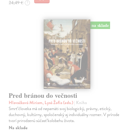
24,49 €
?
na sklade
Pred bránou do večnosti
Hlavačková Miriam, Lysá Žofia (eds.)
| Kniha
Smrť človeka má od nepamäti svoj biologický, právny, etický,
duchovný, kultúrny, spoločenský aj individuálny rozmer. V prírode
tvorí prirodzenú súčasť kolobehu života.
Na sklade