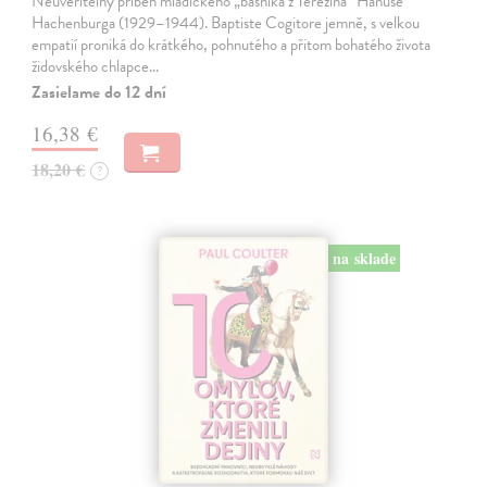
Neuvěřitelný příběh mladičkého „básníka z Terezína“ Hanuše
Hachenburga (1929–1944). Baptiste Cogitore jemně, s velkou
empatií proniká do krátkého, pohnutého a přitom bohatého života
židovského chlapce…
Zasielame do 12 dní
16,38 €
18,20 €
?
na sklade