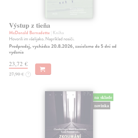
Výstup z tieňa
McDonald Bernadette
| Kniha
Hovorili im všelijako. Napríklad nosiči.
Predpredaj, vychádza 20.8.2026, zasielame do 5 dní od
vydania
23,72 €
27,90 €
?
na sklade
novinka