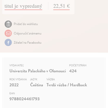
titul je vypredaný
22,51 €
Pridať do wishlistu
Odporučiť známemu
Zdielať na Facebooku
VYDAVATEĽ
POČET STRÁN
Univerzita Palackého v Olomouci
424
ROK VYDANIA
JAZYK
VÄZBA
2022
Čeština
Tvrdá väzba / Hardback
EAN
9788024461793