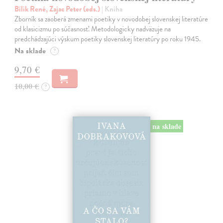
Bílik René, Zajac Peter (eds.)
| Kniha
Zborník sa zaoberá zmenami poetiky v novodobej slovenskej literatúre
od klasicizmu po súčasnosť. Metodologicky nadväzuje na
predchádzajúci výskum poetiky slovenskej literatúry po roku 1945.
Na sklade
?
9,70 €
10,00 €
?
na sklade