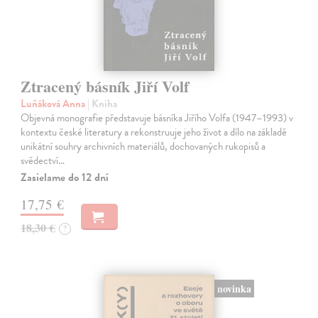
Ztracený básník Jiří Volf
Luňáková Anna
| Kniha
Objevná monografie představuje básníka Jiřího Volfa (1947–1993) v
kontextu české literatury a rekonstruuje jeho život a dílo na základě
unikátní souhry archivních materiálů, dochovaných rukopisů a
svědectví…
Zasielame do 12 dní
17,75 €
18,30 €
?
novinka