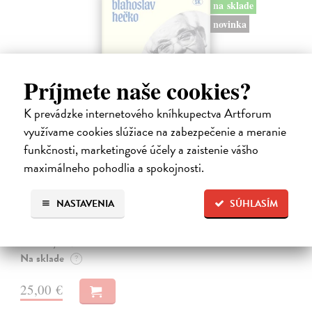
na sklade
novinka
Príjmete naše cookies?
K prevádzke internetového kníhkupectva Artforum
využívame cookies slúžiace na zabezpečenie a meranie
funkčnosti, marketingové účely a zaistenie vášho
Dobrodružstvo prekladu
maximálneho pohodlia a spokojnosti.
Hečko Blahoslav
| Kniha
„Nádherná kniha o úskaliach prekladateľského remesla a bohatstve
NASTAVENIA
SÚHLASÍM
nášho jazyka.“ Adam Berka, vydavateľ Blahoslav Hečko (*1915 Suchá
nad Parnou – †2002 Bratislava) je jedny´m z najvy´znamnejších
slovensky´ch,…
Na sklade
?
25,00 €