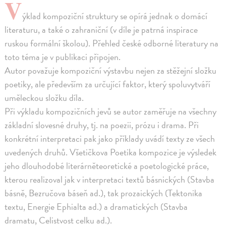
V
ýklad kompoziční struktury se opírá jednak o domácí
literaturu, a také o zahraniční (v díle je patrná inspirace
ruskou formální školou). Přehled české odborné literatury na
toto téma je v publikaci připojen.
Autor považuje kompoziční výstavbu nejen za stěžejní složku
poetiky, ale především za určující faktor, který spoluvytváří
uměleckou složku díla.
Při výkladu kompozičních jevů se autor zaměřuje na všechny
základní slovesné druhy, tj. na poezii, prózu i drama. Při
konkrétní interpretaci pak jako příklady uvádí texty ze všech
uvedených druhů. Všetičkova Poetika kompozice je výsledek
jeho dlouhodobé literárněteoretické a poetologické práce,
kterou realizoval jak v interpretaci textů básnických (Stavba
básně, Bezručova báseň ad.), tak prozaických (Tektonika
textu, Energie Ephialta ad.) a dramatických (Stavba
dramatu, Celistvost celku ad.).