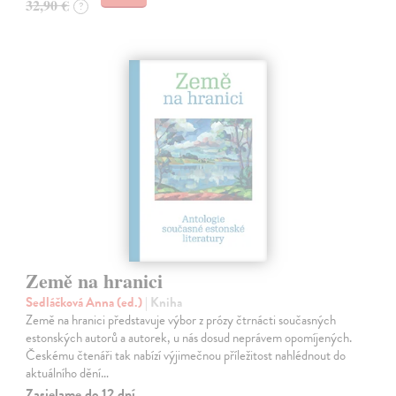
32,90 €
?
Země na hranici
Sedláčková Anna (ed.)
| Kniha
Země na hranici představuje výbor z prózy čtrnácti současných
estonských autorů a autorek, u nás dosud neprávem opomíjených.
Českému čtenáři tak nabízí výjimečnou příležitost nahlédnout do
aktuálního dění…
Zasielame do 12 dní