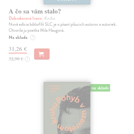
A čo sa vám stalo?
Dobrakovová Ivana
| Kniha
Nová edícia bibliofílií SLC je o písaní píšucich autorov a autoriek.
Otvorila ju poetka Mila Haugová.
Na sklade
?
31,26 €
32,90 €
?
na sklade