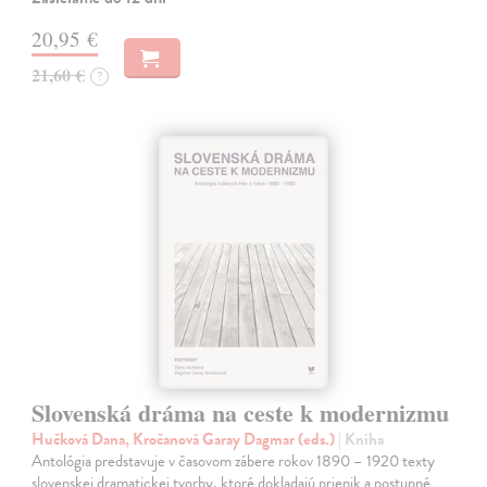
20,95 €
21,60 €
?
Slovenská dráma na ceste k modernizmu
Hučková Dana, Kročanová Garay Dagmar (eds.)
| Kniha
Antológia predstavuje v časovom zábere rokov 1890 – 1920 texty
slovenskej dramatickej tvorby, ktoré dokladajú prienik a postupné