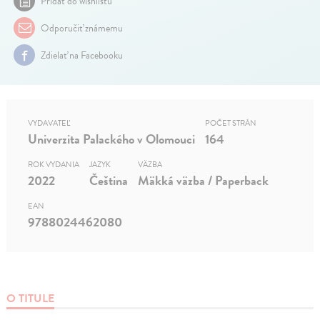
Pridať do wishlistu
Odporučiť známemu
Zdielať na Facebooku
VYDAVATEĽ
POČET STRÁN
Univerzita Palackého v Olomouci
164
ROK VYDANIA
JAZYK
VÄZBA
2022
Čeština
Mäkká väzba / Paperback
EAN
9788024462080
O TITULE