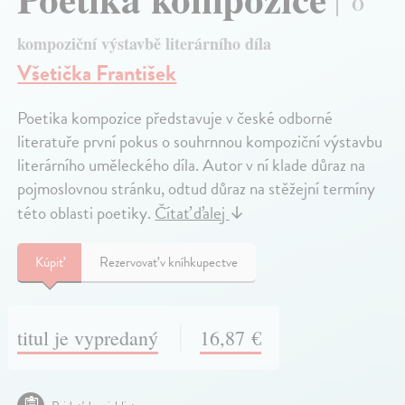
O
kompoziční výstavbě literárního díla
Všetička František
Poetika kompozice představuje v české odborné
literatuře první pokus o souhrnnou kompoziční výstavbu
literárního uměleckého díla. Autor v ní klade důraz na
pojmoslovnou stránku, odtud důraz na stěžejní termíny
této oblasti poetiky.
Čítať ďalej
↓
Kúpiť
Rezervovať v kníhkupectve
titul je vypredaný
16,87 €