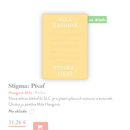
na sklade
Stigma: Písať
Haugová Mila
| Kniha
Nová edícia bibliofílií SLC je o písaní píšucich autorov a autoriek.
Otvára ju poetka Mila Haugová.
Na sklade
?
31,26 €