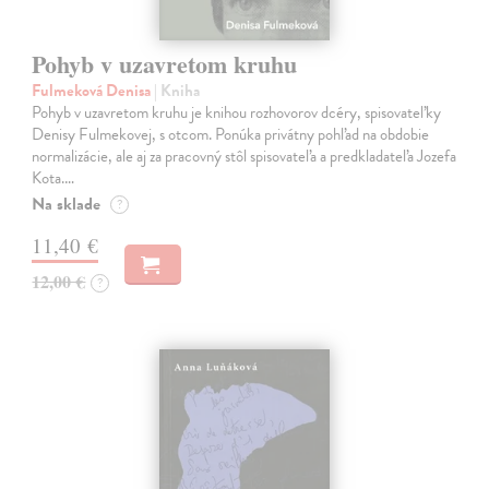
Pohyb v uzavretom kruhu
Fulmeková Denisa
| Kniha
Pohyb v uzavretom kruhu je knihou rozhovorov dcéry, spisovateľky
Denisy Fulmekovej, s otcom. Ponúka privátny pohľad na obdobie
normalizácie, ale aj za pracovný stôl spisovateľa a predkladateľa Jozefa
Kota.…
Na sklade
?
11,40 €
12,00 €
?