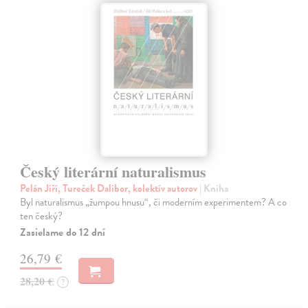
Český literární naturalismus
Pelán Jiří, Tureček Dalibor, kolektív autorov
| Kniha
Byl naturalismus „žumpou hnusu“, či moderním experimentem? A co
ten český?
Zasielame do 12 dní
26,79 €
28,20 €
?