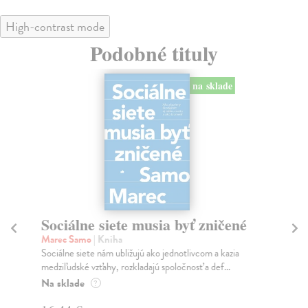
High-contrast mode
Podobné tituly
na sklade
Sociálne siete musia byť zničené
S
K
Marec Samo
| Kniha
Sociálne siete nám ubližujú ako jednotlivcom a kazia
Mik
medziľudské vzťahy, rozkladajú spoločnosť a def...
Mon
o k
Na sklade
?
Na