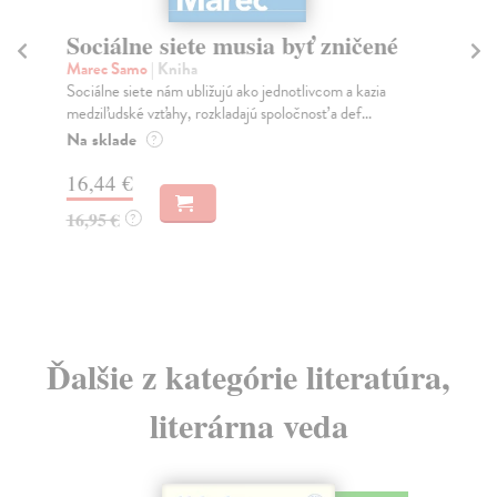
Sociálne siete musia byť zničené
S
K
Marec Samo
| Kniha
Sociálne siete nám ubližujú ako jednotlivcom a kazia
Mik
medziľudské vzťahy, rozkladajú spoločnosť a def...
Mon
o k
Na sklade
?
Na
16,44 €
23
16,95 €
?
24
Ďalšie z kategórie literatúra,
literárna veda