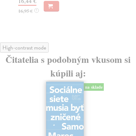
16,44 €
23
16,95 €
?
24
High-contrast mode
Čitatelia s podobným vkusom si
kúpili aj:
na sklade