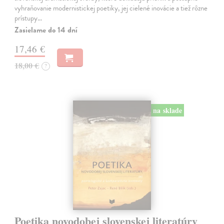
vyhraňovanie modernistickej poetiky, jej cielené inovácie a tiež rôzne
prístupy…
Zasielame do 14 dní
17,46 €
18,00 €
?
na sklade
Poetika novodobej slovenskej literatúry