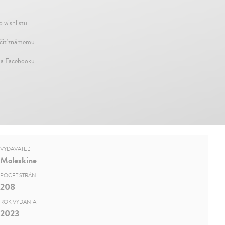
o wishlistu
iť známemu
na Facebooku
VYDAVATEĽ
Moleskine
POČET STRÁN
208
ROK VYDANIA
2023