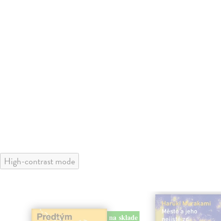
High-contrast mode
na sklade