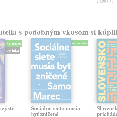
24,90 €
?
atelia s podobným vkusom si kúpili
na sklade
na sklade
novinka
ejisté
Sociálne siete musia
Slovens
byť zničené
prichád