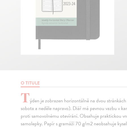
O TITULE
T
ýden je zobrazen horizontálně na dvou stránkách (
sobota a neděle napravo). Diář má pevnou vazbu v k
proti samovolnému otevírání. Obsahuje praktickou vnit
samolepky. Papír s gramáží 70 g/m2 neobsahuje kysel