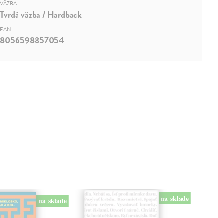
VÄZBA
Tvrdá väzba / Hardback
EAN
8056598857054
na sklade
na sklade