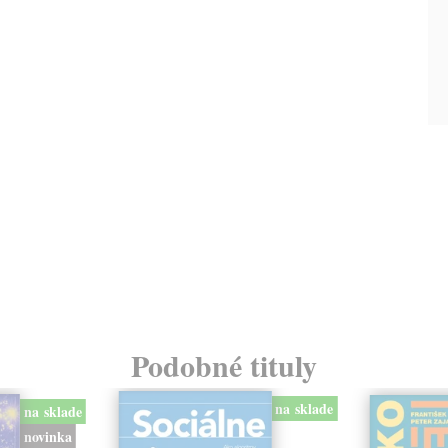
Podobné tituly
na sklade
na sklade
novinka