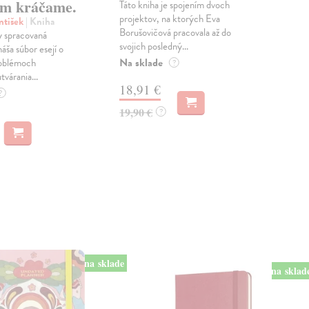
m kráčame.
Táto kniha je spojením dvoch
Poma
projektov, na ktorých Eva
čty
ntišek
| Kniha
Borušovičová pracovala až do
naps
 spracovaná
svojich posledný...
česk
náša súbor esejí o
Na sklade
Na 
oblémoch
?
tvárania...
18,91 €
14
?
19,90 €
15,
?
na sklade
na sklad