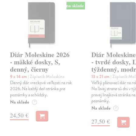
na sklade
Diár Moleskine 2026
Diár Moleskine
- mäkké dosky, S,
- tvrdé dosky, L
denný, čierny
týždenný, mod
9 x 14 cm
| Zápisník Moleskine
13 x 21 cm
| Zápisník Mo
Denný diár vreckové veľkosti na rok
Veľký plánovací diár na r
2026. Na každý deň stránka pre
Na ľavej strane sú dni v tý
poznámky a schôdzky.
pravej linajková stránka na
poznámky.
Na sklade
?
Na sklade
?
24,50 €
27,50 €