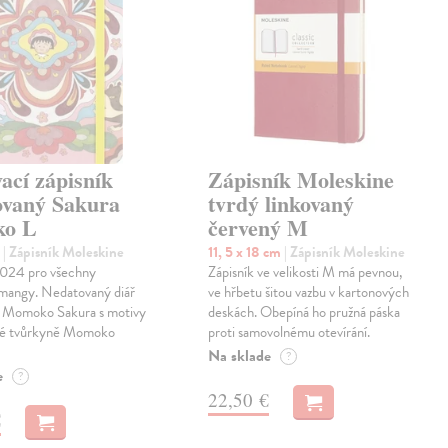
ací zápisník
Zápisník Moleskine
ovaný Sakura
tvrdý linkovaný
ko L
červený M
m
| Zápisník Moleskine
11, 5 x 18 cm
| Zápisník Moleskine
024 pro všechny
Zápisník ve velikosti M má pevnou,
 mangy. Nedatovaný diář
ve hřbetu šitou vazbu v kartonových
 Momoko Sakura s motivy
deskách. Obepíná ho pružná páska
ké tvůrkyně Momoko
proti samovolnému otevírání.
Na sklade
?
e
?
22,50 €
€