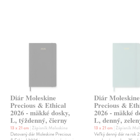
Diár Moleskine
Diár Moleskine
Precious & Ethical
Precious & Eth
2026 - mäkké dosky,
2026 - mäkké d
L, týždenný, čierny
L, denný, zelen
13 x 21 cm
| Zápisník Moleskine
13 x 21 cm
| Zápisník Mo
Datovaný diár Moleskine Precious
Veľký denný diár na rok 