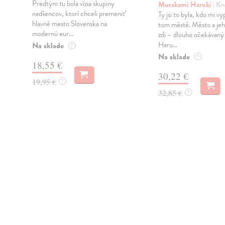
Predtým tu bola vízia skupiny
Murakami Haruki
| Kn
nadšencov, ktorí chceli premeniť
Ty jsi to byla, kdo mi vy
hlavné mesto Slovenska na
tom městě. Město a jeh
modernú eur...
zdi – dlouho očekávan
Haru...
Na sklade
?
Na sklade
?
18,55 €
30,22 €
19,95 €
?
32,85 €
?