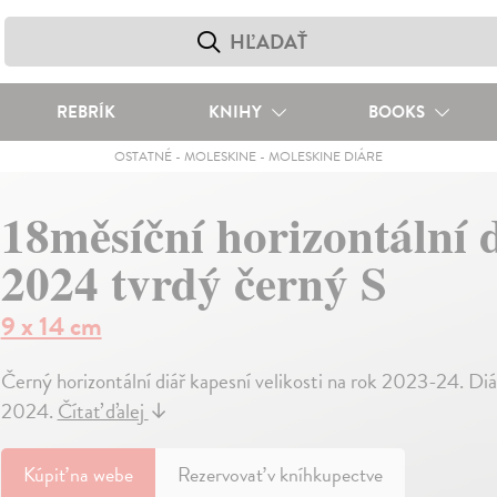
REBRÍK
KNIHY
BOOKS
OSTATNÉ
-
MOLESKINE
-
MOLESKINE DIÁRE
18měsíční horizontální 
2024 tvrdý černý S
9 x 14 cm
Černý horizontální diář kapesní velikosti na rok 2023-24. D
2024.
Čítať ďalej
↓
Kúpiť
na webe
Rezervovať v kníhkupectve