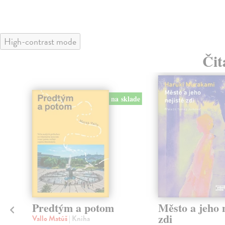
High-contrast mode
Čit
na sklade
Predtým a potom
Město a jeho n
zdi
Vallo Matúš
| Kniha