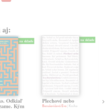
 aj:
na sklade
na sklade
ko. Odkiaľ
Plechové nebo
Po
zame. Kým
Borušovičová Eva
| Kniha
Kun