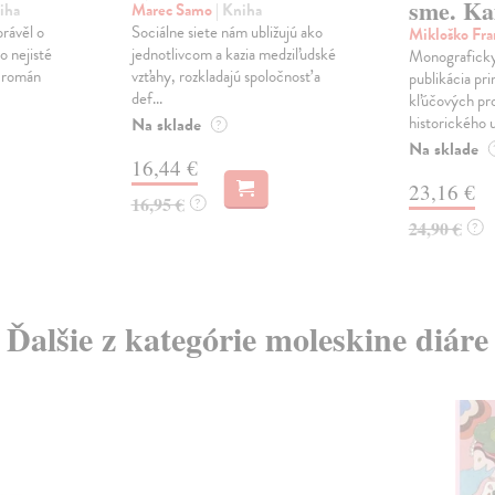
sme. Ka
iha
Marec Samo
| Kniha
právěl o
Sociálne siete nám ubližujú ako
Mikloško Fra
o nejisté
jednotlivcom a kazia medziľudské
Monograficky
ý román
vzťahy, rozkladajú spoločnosť a
publikácia pri
def...
kľúčových pr
historického u
Na sklade
?
Na sklade
16,44 €
23,16 €
16,95 €
?
24,90 €
?
Ďalšie z kategórie moleskine diáre