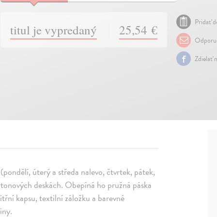
Pridať d
titul je vypredaný
25,54 €
Odporuč
Zdielať 
pondělí, úterý a středa nalevo, čtvrtek, pátek,
artonových deskách. Obepíná ho pružná páska
řní kapsu, textilní záložku a barevné
iny.