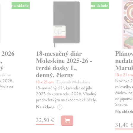
na sklade
na sklade
 2026
18-mesačný diár
Plánov
,
Moleskine 2025-26 -
nedat
rý
tvrdé dosky L,
Maru
denný, čierny
leskine
13 x 21 c
ok 2026.
Novinka 2
13 x 21 cm
| Zápisník Moleskine
ždni a na
milovníky
18-mesačný diár, kalendár od júla
Moleskine
2025 do konca roku 2026. Vhodný
od japons
predovšetkým na akademické účely.
Sakura.
Na sklade
?
Na sklad
32,50 €
31,40 