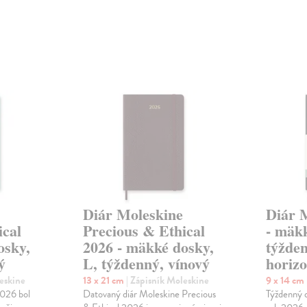
Diár Moleskine
Diár 
ical
Precious & Ethical
- mäkk
osky,
2026 - mäkké dosky,
týžde
ý
L, týždenný, vínový
horizo
leskine
13 x 21 cm
| Zápisník Moleskine
9 x 14 cm
2026 bol
Datovaný diár Moleskine Precious
Týždenný d