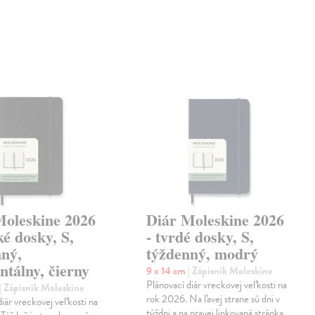
Moleskine 2026
Diár Moleskine 2026
é dosky, S,
- tvrdé dosky, S,
nný,
týždenný, modrý
ntálny, čierny
9 x 14 cm
| Zápisník Moleskine
Plánovací diár vreckovej veľkosti na
| Zápisník Moleskine
rok 2026. Na ľavej strane sú dni v
iár vreckovej veľkosti na
týždni a na pravej linkovaná stránka