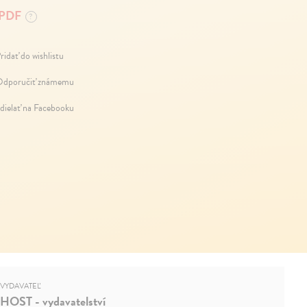
PDF
?
ridať do wishlistu
dporučiť známemu
dielať na Facebooku
VYDAVATEĽ
HOST - vydavatelství