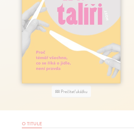
Prečítať ukážku
O TITULE