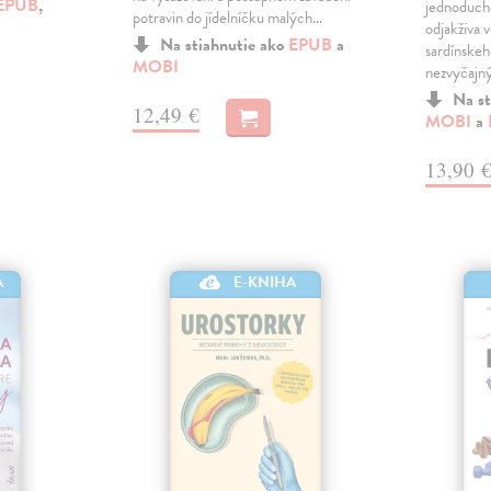
EPUB
,
jednoduché
potravin do jídelníčku malých…
odjakživa v
Na stiahnutie ako
EPUB
a
sardínskeh
MOBI
nezvyčajný
Na st
12,49 €
MOBI
a
13,90 
A
E-KNIHA