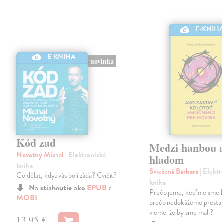
E-KNIH
E-KNIHA
novinka
Kód zad
Medzi hanbou 
Novotný Michal
| Elektronická
hladom
kniha
Sviežená Barbara
| Elekt
Co dělat, když vás bolí záda? Cvičit?
kniha
Na stiahnutie ako
EPUB
a
Prečo jeme, keď nie sme 
MOBI
prečo nedokážeme prestať
vieme, že by sme mali?
13,95 €