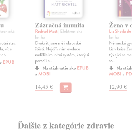
ru
Zázračná imunita
Žena v 
ktronická
Richtel Matt
| Elektronická
Liz Sheila de
kniha
kniha
votní stav,
Dvakrát jsme měli obrovské
Německá gyne
du, více
štěstí. Nejdřív nám evoluce
Liz v knize Že
 ch...
nadělila imunitní systém, který si
týkající se m
poradí i s...
so...
ko
EPUB
Na stiahnutie ako
EPUB
Na stia
a
MOBI
MOBI
a
PD
14,45 €
12,90 €
Ďalšie z kategórie zdravie