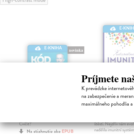
E-KNI
E-KNIHA
novinka
Príjmete na
K prevádzke internetové
na zabezpečenie a merani
Kód zad
Zázračná imu
maximálneho pohodlia a 
Novotný Michal
| Elektronická
Richtel Matt
| Elektro
kniha
kniha
Co dělat, když vás bolí záda?
Dvakrát jsme měli obro
Cvičit?
štěstí. Nejdřív nám evo
nadělila imunitní systém
Na stiahnutie ako
EPUB