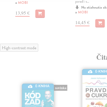
poradí i s...
a
MOBI
Na stiahnutie a
a
MOBI
13,95 €
14,45 €
High-contrast mode
Čit
E-KNI
E-KNIHA
novinka