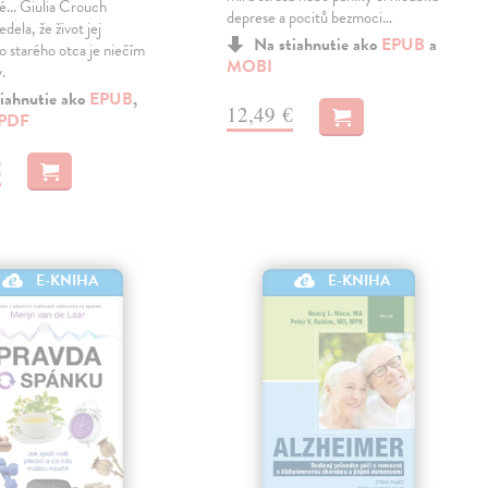
... Giulia Crouch
deprese a pocitů bezmoci…
edela, že život jej
Na stiahnutie ako
EPUB
a
o starého otca je niečím
MOBI
.
iahnutie ako
EPUB
,
12,49 €
PDF
€
E-KNIHA
E-KNIHA