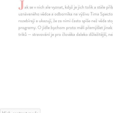
J
ak se v nich ale vyznat, když je jich tolik a stále při
uznávaného vědce a odborníka na výživu Tima Specto
rozebírají a ukazují, že za nimi často spíše než věda st
programy. O jídle bychom proto měli přemýšlet jinak 
triků — stravování je pro člověka daleko důležitější, n
High-contrast mode