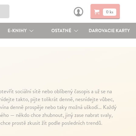
0 ks
E-KNIHY
OSTATNÉ
DAROVACIE KARTY
otevřít sociální sítě nebo oblíbený časopis a už se na
ídejte takto, pijte tolikrát denně, nesnídejte vůbec,
nka vína denně prospěje nebo taky možná uškodí… Každý
ného — někdo chce zhubnout, jiný zase nabrat svaly,
h chce prostě zkusit žít podle posledních trendů.