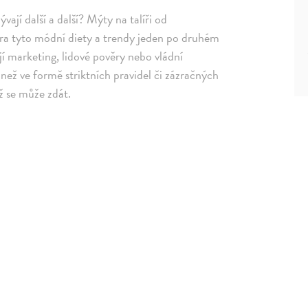
bývají další a další? Mýty na talíři od
ra tyto módní diety a trendy jeden po druhém
ojí marketing, lidové pověry nebo vládní
než ve formě striktních pravidel či zázračných
ež se může zdát.