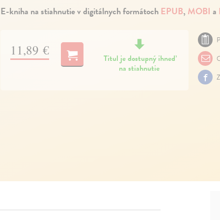
E-kniha na stiahnutie v digitálnych formátoch
EPUB
,
MOBI
a
P
11,89 €
Titul je dostupný ihneď
O
na stiahnutie
Z