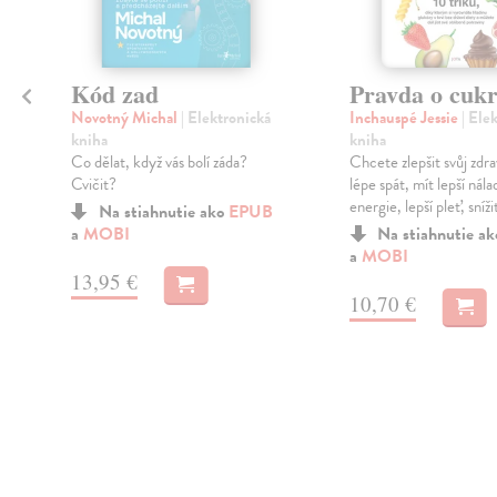
Kód zad
Pravda o cuk
Novotný Michal
| Elektronická
Inchauspé Jessie
| Ele
kniha
kniha
Co dělat, když vás bolí záda?
Chcete zlepšit svůj zdra
Cvičit?
lépe spát, mít lepší nála
energie, lepší pleť, snížit
Na stiahnutie ako
EPUB
a
MOBI
Na stiahnutie a
a
MOBI
13,95 €
10,70 €