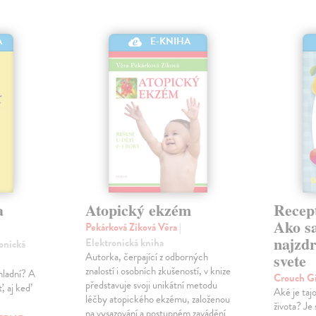
A
E-KNIHA
a
Atopický ekzém
Recept
Ako sa
Pekárková Zíková Věra
|
najzdr
Elektronická kniha
ronická
Autorka, čerpající z odborných
svete
znalostí i osobních zkušeností, v knize
hladní? A
Crouch G
představuje svoji unikátní metodu
, aj keď
Aké je taj
léčby atopického ekzému, založenou
života? Je
na vysazování a postupném zavádění