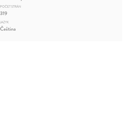
POČET STRÁN
319
JAZYK
Čeština