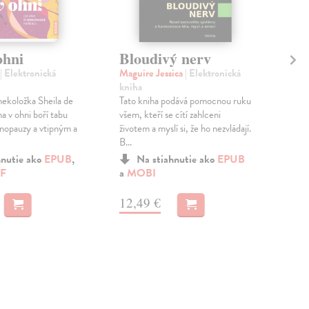
ohni
Bloudivý nerv
Ho
zr
| Elektronická
Maguire Jessica
| Elektronická
kniha
Bri
koložka Sheila de
Tato kniha podává pomocnou ruku
Pro 
na v ohni boří tabu
všem, kteří se cítí zahlceni
sym
enopauzy a vtipným a
životem a myslí si, že ho nezvládají.
men
B...
přin
hnutie ako
EPUB
,
Na stiahnutie ako
EPUB
F
a
MOBI
a
M
12,49 €
14