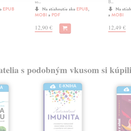
so...
B...
ko
EPUB
Na stiahnutie ako
EPUB
,
Na stia
MOBI
a
PDF
a
MOBI
12,90 €
12,49 €
atelia s podobným vkusom si kúpili
E-KNIHA
HA