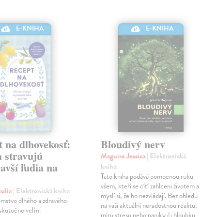
E-KNIHA
E-KNIHA
 na dlhovekosť:
Bloudivý nerv
 stravujú
Maguire Jessica
| Elektronická
avší ľudia na
kniha
Tato kniha podává pomocnou ruku
všem, kteří se cítí zahlceni životem a
iulia
| Elektronická kniha
myslí si, že ho nezvládají. Bez ohledu
omstvo dlhého a zdravého
na vaši aktuální neradostnou realitu,
 skutočne veľmi
míru stresu nebo paniky či hloubku