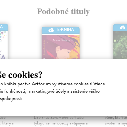
Podobné tituly
HA
E-KNIHA
še cookies?
ho kníhkupectva Artforum využívame cookies slúžiace
e funkčnosti, marketingové účely a zaistenie vášho
nita
Žena v ohni
Bloudiv
spokojnosti.
nická
Liz Sheila de
| Elektronická
Maguire Jess
kniha
kniha
vské
Německá gynekoložka Sheila de
Tato kniha p
luce
Liz v knize Žena v ohni boří tabu
všem, kteří se
, který si
týkající se menopauzy a vtipným a
životem a myslí