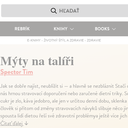
REBRÍK
KNIHY
BOOKS
E-KNIHY
-
ŽIVOTNÝ ŠTÝL A ZDRAVIE
-
ZDRAVIE
Mýty na talíři
Spector Tim
Jak se dobře najíst, neublížit si — a hlavně se nezbláznit Stačí 
nás hrnou stravovací doporučení nebo zaručené dietní triky. Sn
cukr je zlo, káva jedobro, ale jen v určitou denní dobu, skle
člověk si přitom od změny stravovacích návyků slibuje něco ji
spousta lidí dietou řeší své zdravotní problémya ještě více jic
Čítať ďalej
↓