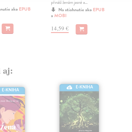
přináší ženám jasné a...
zkuš
pozn
hnutie ako
EPUB
Na stiahnutie ako
EPUB
a
MOBI
14,59 €
11
 aj:
E-KNIHA
E-KNIHA