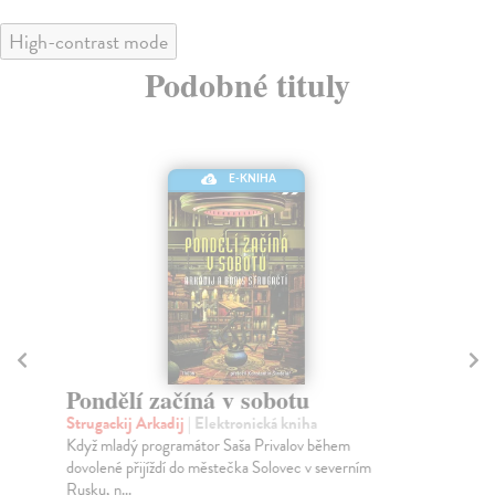
High-contrast mode
Podobné tituly
E-KNIHA
Pondělí začíná v sobotu
P
Strugackij Arkadij
| Elektronická kniha
Tol
Když mladý programátor Saša Privalov během
Sou
dovolené přijíždí do městečka Solovec v severním
Sed
Rusku, n...