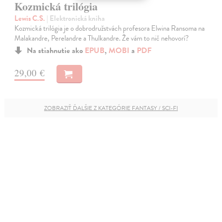
Kozmická trilógia
Lewis C.S.
| Elektronická kniha
Kozmická trilógia je o dobrodružstvách profesora Elwina Ransoma na
Malakandre, Perelandre a Thulkandre. Že vám to nič nehovorí?
Na stiahnutie ako
EPUB
,
MOBI
a
PDF
29,00 €
ZOBRAZIŤ ĎALŠIE Z KATEGÓRIE FANTASY / SCI-FI