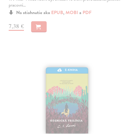
pracovní…
Na stiahnutie ako
EPUB
,
MOBI
a
PDF
7,38 €
E-KNIHA