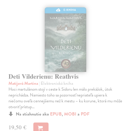
E-KNIHA
Deti Vilderienu: Reathvis
Matijová Martina
| Elektronická kniha
Hoci martulánom stojí v ceste k Sidoru len málo prekážok, útok
neprichádza. Namiesto toho sa pozornosť nepriateľa upiera k
niečomu oveľa cennejšiemu než k mestu – ku korune, ktorá mu môže
otvoriť prístup…
Na stiahnutie ako
EPUB
,
MOBI
a
PDF
19,50 €