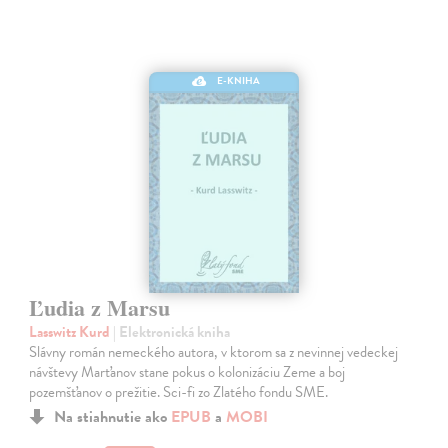
E-KNIHA
Ľudia z Marsu
Lasswitz Kurd
| Elektronická kniha
Slávny román nemeckého autora, v ktorom sa z nevinnej vedeckej
návštevy Marťanov stane pokus o kolonizáciu Zeme a boj
pozemšťanov o prežitie. Sci-fi zo Zlatého fondu SME.
Na stiahnutie ako
EPUB
a
MOBI