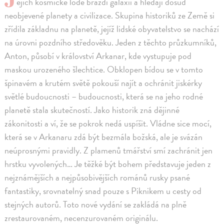
ejich kosmické lodě brázdí galaxii a hledají dosud
neobjevené planety a civilizace. Skupina historiků ze Země si
zřídila základnu na planetě, jejíž lidské obyvatelstvo se nachází
na úrovni pozdního středověku. Jeden z těchto průzkumníků,
Anton, působí v království Arkanar, kde vystupuje pod
maskou urozeného šlechtice. Obklopen bídou se v tomto
špinavém a krutém světě pokouší najít a ochránit jiskérky
světlé budoucnosti – budoucnosti, která se na jeho rodné
planetě stala skutečností. Jako historik zná dějinné
zákonitosti a ví, že se pokrok nedá uspíšit. Vládne sice mocí,
která se v Arkanaru zdá být bezmála božská, ale je svázán
neúprosnými pravidly. Z plamenů tmářství smí zachránit jen
hrstku vyvolených… Je těžké být bohem představuje jeden z
nejznámějších a nejpůsobivějších románů rusky psané
fantastiky, srovnatelný snad pouze s Piknikem u cesty od
stejných autorů. Toto nové vydání se zakládá na plně
zrestaurovaném, necenzurovaném originálu.