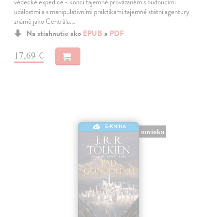
vědecké expedice - konci tajemně provázaném s budoucími
událostmi a s manipulativními praktikami tajemné státní agentury
známé jako Centrála.…
Na stiahnutie ako
EPUB
a
PDF
17,69 €
E-KNIHA
novinka