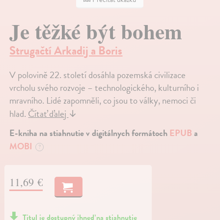
Je těžké být bohem
Strugačtí Arkadij a Boris
V polovině 22. století dosáhla pozemská civilizace
vrcholu svého rozvoje – technologického, kulturního i
mravního. Lidé zapomněli, co jsou to války, nemoci či
hlad.
Čítať ďalej
↓
E-kniha na stiahnutie v digitálnych formátoch
EPUB
a
MOBI
?
11,69 €
Titul je dostupný ihneď na stiahnutie