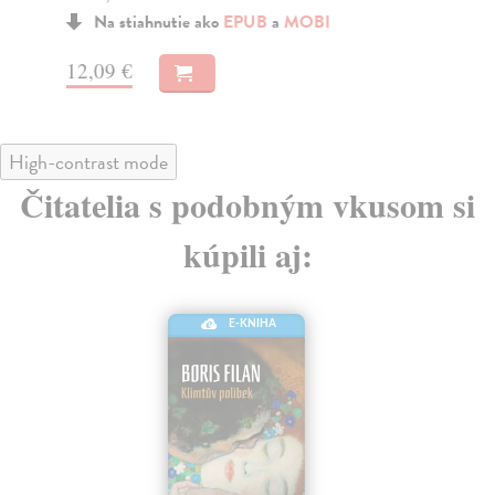
Na stiahnutie ako
EPUB
a
MOBI
15
12,09 €
High-contrast mode
Čitatelia s podobným vkusom si
kúpili aj:
E-KNIHA