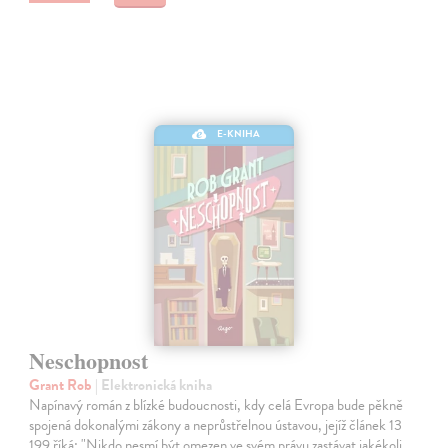
E-KNIHA
Neschopnost
Grant Rob
| Elektronická kniha
Napínavý román z blízké budoucnosti, kdy celá Evropa bude pěkně
spojená dokonalými zákony a neprůstřelnou ústavou, jejíž článek 13
199 říká: "Nikdo nesmí být omezen ve svém právu zastávat jakékoli