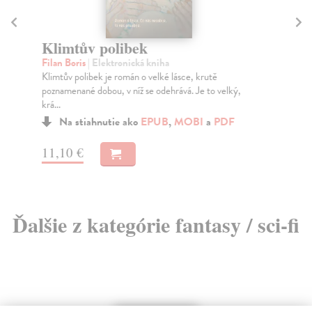
Klimtův polibek
Dr
Filan Boris
| Elektronická kniha
Str
Klimtův polibek je román o velké lásce, krutě
Vít
poznamenané dobou, v níž se odehrává. Je to velký,
pře
krá...
Na stiahnutie ako
EPUB
,
MOBI
a
PDF
12
11,10 €
Ďalšie z kategórie fantasy / sci-fi