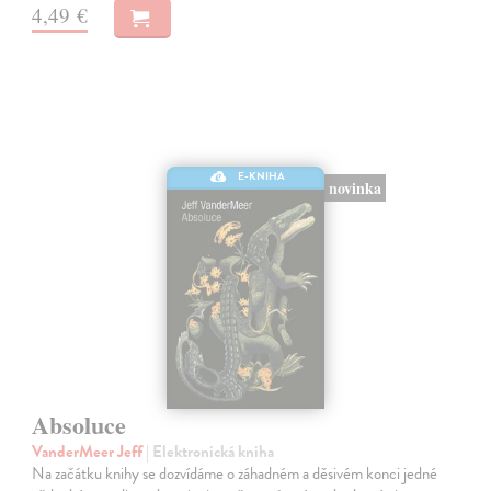
4,49 €
E-KNIHA
novinka
Absoluce
VanderMeer Jeff
| Elektronická kniha
Na začátku knihy se dozvídáme o záhadném a děsivém konci jedné