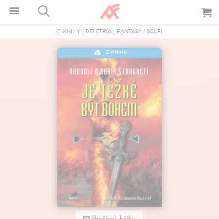
E-KNIHY
-
BELETRIA
-
FANTASY / SCI-FI
E-KNIHA
Prečítať ukážku