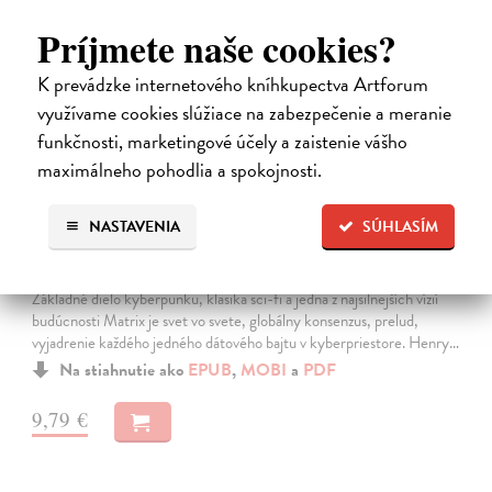
E-KNIHA
Príjmete naše cookies?
K prevádzke internetového kníhkupectva Artforum
využívame cookies slúžiace na zabezpečenie a meranie
funkčnosti, marketingové účely a zaistenie vášho
maximálneho pohodlia a spokojnosti.
NASTAVENIA
SÚHLASÍM
Neuromant
Gibson William
| Elektronická kniha
Základné dielo kyberpunku, klasika sci-fi a jedna z najsilnejších vízií
budúcnosti Matrix je svet vo svete, globálny konsenzus, prelud,
vyjadrenie každého jedného dátového bajtu v kyberpriestore. Henry…
Na stiahnutie ako
EPUB
,
MOBI
a
PDF
9,79 €