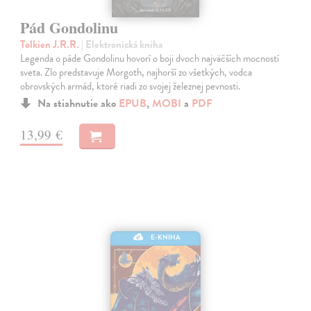
Pád Gondolinu
Tolkien J.R.R.
| Elektronická kniha
Legenda o páde Gondolinu hovorí o boji dvoch najväčších mocností
sveta. Zlo predstavuje Morgoth, najhorší zo všetkých, vodca
obrovských armád, ktoré riadi zo svojej železnej pevnosti.
Na stiahnutie ako
EPUB
,
MOBI
a
PDF
13,99 €
E-KNIHA