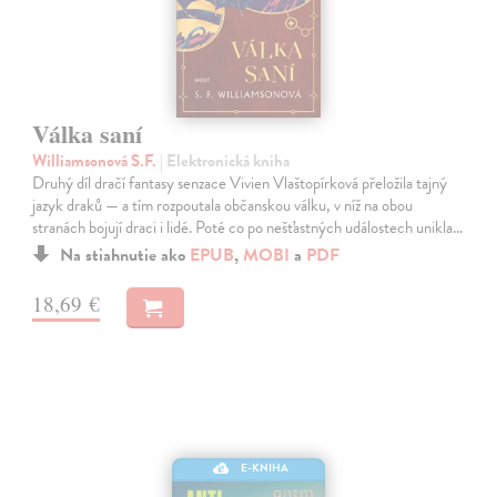
Válka saní
Williamsonová S.F.
| Elektronická kniha
Druhý díl dračí fantasy senzace Vivien Vlaštopírková přeložila tajný
jazyk draků — a tím rozpoutala občanskou válku, v níž na obou
stranách bojují draci i lidé. Poté co po nešťastných událostech unikla…
Na stiahnutie ako
EPUB
,
MOBI
a
PDF
18,69 €
E-KNIHA