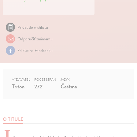
Pridať do wishlistu
Odporučiť známemu
Zdielať na Facebooku
VYDAVATEĽ
POČET STRÁN
JAZYK
Triton
272
Čeština
O TITULE
J