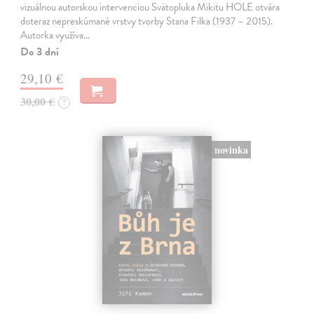
vizuálnou autorskou intervenciou Svätopluka Mikitu HOLE otvára
doteraz nepreskúmané vrstvy tvorby Stana Filka (1937 – 2015).
Autorka využíva…
Do 3 dní
29,10 €
30,00 €
?
novinka