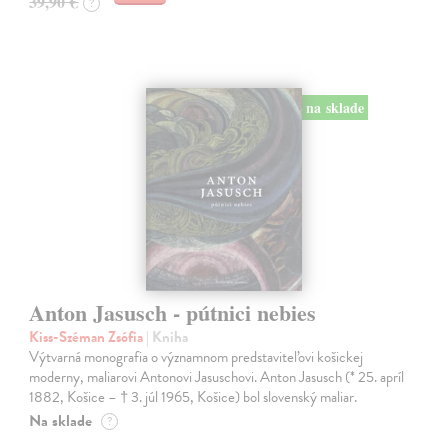
39,90 €
?
na sklade
Anton Jasusch - pútnici nebies
Kiss-Széman Zsófia
| Kniha
Výtvarná monografia o významnom predstaviteľovi košickej
moderny, maliarovi Antonovi Jasuschovi. Anton Jasusch (* 25. apríl
1882, Košice – † 3. júl 1965, Košice) bol slovenský maliar.
Na sklade
?