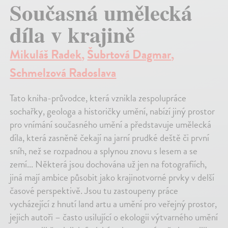
Současná umělecká
díla v krajině
Mikuláš Radek
,
Šubrtová Dagmar
,
Schmelzová Radoslava
Tato kniha-průvodce, která vznikla zespolupráce
sochařky, geologa a historičky umění, nabízí jiný prostor
pro vnímání současného umění a představuje umělecká
díla, která zasněně čekají na jarní prudké deště či první
sníh, než se rozpadnou a splynou znovu s lesem a se
zemí... Některá jsou dochována už jen na fotografiích,
jiná mají ambice působit jako krajinotvorné prvky v delší
časové perspektivě. Jsou tu zastoupeny práce
vycházející z hnutí land artu a umění pro veřejný prostor,
jejich autoři – často usilující o ekologii výtvarného umění