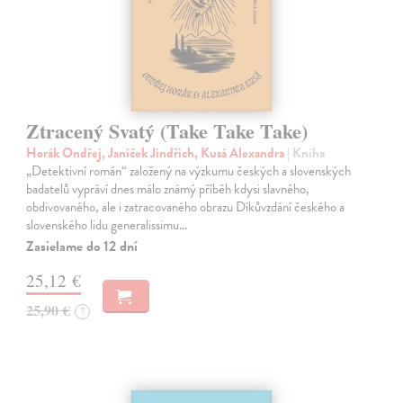
Ztracený Svatý (Take Take Take)
Horák Ondřej, Janíček Jindřich, Kusá Alexandra
| Kniha
„Detektivní román“ založený na výzkumu českých a slovenských
badatelů vypráví dnes málo známý příběh kdysi slavného,
obdivovaného, ale i zatracovaného obrazu Díkůvzdání českého a
slovenského lidu generalissimu…
Zasielame do 12 dní
25,12 €
25,90 €
?