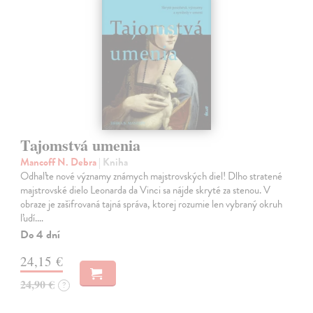
Tajomstvá umenia
Mancoff N. Debra
| Kniha
Odhaľte nové významy známych majstrovských diel! Dlho stratené
majstrovské dielo Leonarda da Vinci sa nájde skryté za stenou. V
obraze je zašifrovaná tajná správa, ktorej rozumie len vybraný okruh
ľudí.…
Do 4 dní
24,15 €
24,90 €
?