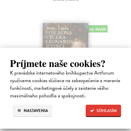
na sklade
Príjmete naše cookies?
K prevádzke internetového kníhkupectva Artforum
využívame cookies slúžiace na zabezpečenie a meranie
Posledná večera Leonarda z Vinci
funkčnosti, marketingové účely a zaistenie vášho
Lajda Stano
| Kniha
maximálneho pohodlia a spokojnosti.
Stano Lajda je súčasný slovenský maliar, ktorý niekoľko rokov
systematicky pracoval na rekonštrukcii ikonickej Poslednej večere,
NASTAVENIA
SÚHLASÍM
čo ho inšpirovalo k napísaniu tejto knihy. Odkrýva pred nami silné i
slabé…
Na sklade
?