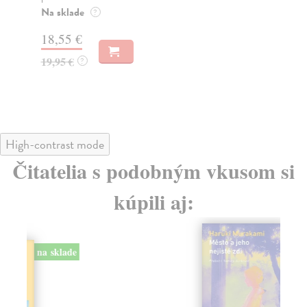
Na sklade
Na
?
18,55 €
31
19,95 €
32
?
High-contrast mode
Čitatelia s podobným vkusom si
kúpili aj:
na sklade