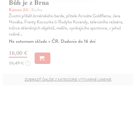
Bůh je z Brna
Kamen Jiří
| Kniha
Životní příběh brněnského barda, přítele Arnošta Goldflama, Jana
Nováka, Franty Kocourka či Rudyho Kovandy, televizního režiséra,
tvůrce skleněných objektů, malíře, vynikajícího sportovce, v jehož
rodině…
Na externom sklade v ČR. Dodanie do 16 dní
16,00 €
16,49 €
?
ZOBRAZIŤ ĎALŠIE Z KATEGÓRIE VÝTVARNÉ UMENIE