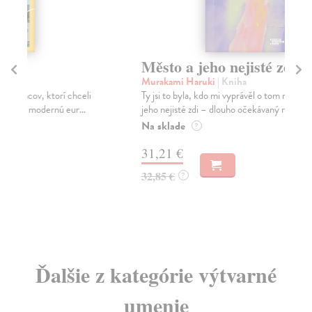
Město a jeho nejisté zdi
Tr
Murakami Haruki
| Kniha
Ma
Ty jsi to byla, kdo mi vyprávěl o tom městě. Město a
JE
jeho nejisté zdi – dlouho očekávaný román Haru...
NAŠ
muž
Na sklade
?
Za
31,21 €
22
32,85 €
?
24
Ďalšie z kategórie výtvarné
umenie