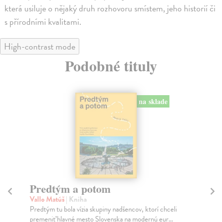
která usiluje o nějaký druh rozhovoru smístem, jeho historií či
s přírodními kvalitami.
High-contrast mode
Podobné tituly
na sklade
Predtým a potom
Mě
Vallo Matúš
| Kniha
Mu
Predtým tu bola vízia skupiny nadšencov, ktorí chceli
Ty 
premeniť hlavné mesto Slovenska na modernú eur...
jeh