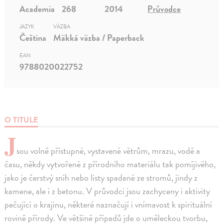
Academia
268
2014
Průvodce
JAZYK
VÄZBA
Čeština
Mäkká väzba / Paperback
EAN
9788020022752
O TITULE
J
sou volně přístupné, vystavené větrům, mrazu, vodě a
času, někdy vytvořené z přírodního materiálu tak pomíjivého,
jako je čerstvý sníh nebo listy spadané ze stromů, jindy z
kamene, ale i z betonu. V průvodci jsou zachyceny i aktivity
pečující o krajinu, některé naznačují i vnímavost k spirituální
rovině přírody. Ve většině případů jde o uměleckou tvorbu,