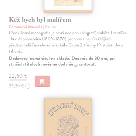
Kéž bych byl malířem
Zemanová Marcela
| Kniha
Předkládaná monografie je první ucelenou biografií hraběte Františka
Thun-Hohensteina (1809–1870), jednoho z nejdůležitějších
představitelů českého uměleckého života 2. třetiny 19. století. Jako
taková…
Dodávateľ nemá titul na sklade. Dodanie do 30 dní, pri
starších tituloch nevieme dodanie garantovať.
22,60 €
23,30 €
?