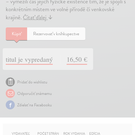
– vymezili čas jejich fyzické existence tím, že je spojili s
konkrétním místem ve volné přírodě či venkovské
krajině.
Čítať ďalej
↓
Kúpiť
Rezervovať v kníhkupectve
titul je vypredaný
16,50 €
Pridať do wishlistu
Odporučiť známemu
Zdielať na Facebooku
VYDAVATEĽ
POČET STRÁN
ROK VYDANIA
EDÍCIA