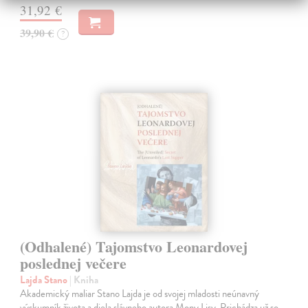
31,92 €
39,90 €
?
(Odhalené) Tajomstvo Leonardovej
poslednej večere
Lajda Stano
| Kniha
Akademický maliar Stano Lajda je od svojej mladosti neúnavný
výskumník života a diela slávneho autora Mony Lisy. Prichádza už so