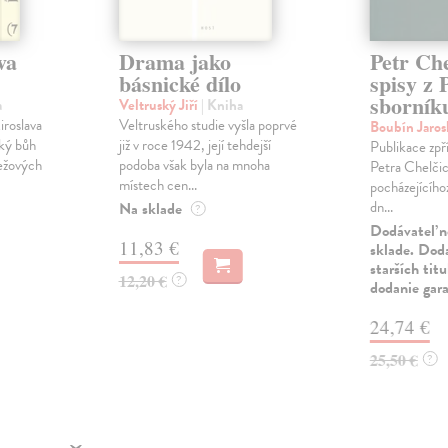
va
Drama jako
Petr Che
básnické dílo
spisy z 
sborník
a
Veltruský Jiří
| Kniha
roslava
Veltruského studie vyšla poprvé
Boubín Jaros
ský bůh
již v roce 1942, její tehdejší
Publikace zpř
ležových
podoba však byla na mnoha
Petra Chelčic
místech cen...
pocházejícíhoz
dn...
Na sklade
?
Dodávateľ n
11,83 €
sklade. Doda
starších tit
12,20 €
?
dodanie gar
24,74 €
25,50 €
?