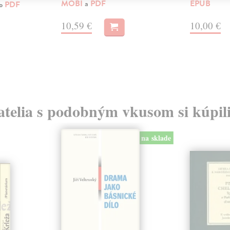
MOBI
a
PDF
EPUB
ko
PDF
10,59 €
10,00 €
atelia s podobným vkusom si kúpili
na sklade