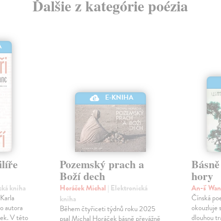
Ďalšie z kategórie poézia
A
E-KNIHA
líře
Pozemský prach a
Básně
Boží dech
hory
cká kniha
Horáček Michal
| Elektronická
An-š' Wa
 Karla
Čínská poez
kniha
o autora
okouzluje 
Během čtyřiceti týdnů roku 2025
ek. V této
dlouhou tr
psal Michal Horáček básně převážně