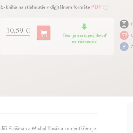
E-kniha na stiahnutie v digitálnom formáte
PDF
?
P
10,59 €
Titul je dostupný ihneď
O
na stiahnutie
Z
li Jiří Flaišman a Michal Kosák a komentářem je