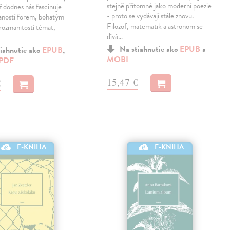
stejně přítomné jako moderní poezie
ž dodnes nás fascinuje
- proto se vydávají stále znovu.
aností forem, bohatým
Filozof, matematik a astronom se
rozmanitostí témat,
dívá…
Na stiahnutie ako
EPUB
a
iahnutie ako
EPUB
,
MOBI
PDF
15,47 €
€
E-KNIHA
E-KNIHA