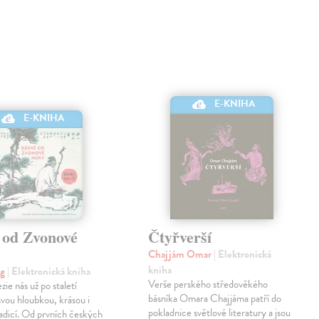
E-KNIHA
E-KNIHA
 od Zvonové
Čtyřverší
Chajjám Omar
| Elektronická
kniha
ng
| Elektronická kniha
Verše perského středověkého
ie nás už po staletí
básníka Omara Chajjáma patří do
svou hloubkou, krásou i
pokladnice světlové literatury a jsou
adicí. Od prvních českých