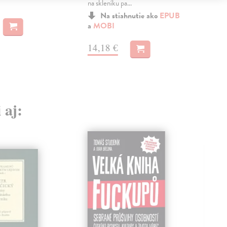
na skleníku pa...
Na stiahnutie ako
EPUB
11
a
MOBI
14,18 €
 aj: