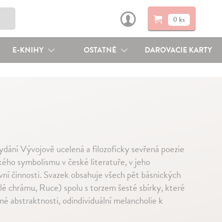
0 ks
E-KNIHY
OSTATNÉ
DAROVACIE KARTY
ání Vývojově ucelená a filozoficky sevřená poezie
ho symbolismu v české literatuře, v jeho
vní činnosti. Svazek obsahuje všech pět básnických
elé chrámu, Ruce) spolu s torzem šesté sbírky, které
é abstraktnosti, odindividuální melancholie k