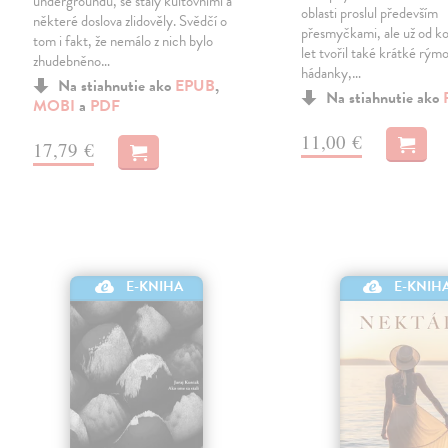
undergroundu, se staly kultovními a
oblasti proslul především
některé doslova zlidověly. Svědčí o
přesmyčkami, ale už od k
tom i fakt, že nemálo z nich bylo
let tvořil také krátké rým
zhudebněno…
hádanky,…
Na stiahnutie ako
EPUB
,
Na stiahnutie ako
MOBI
a
PDF
11,00 €
17,79 €
E-KNIHA
E-KNIH