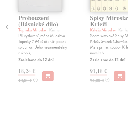
Probouzení
Spisy Mirosla
-
(Básnické dílo)
Krleži
Topinka Miloslav
| Kniha
Krleža Miroslav
| Knih
Při vyslovení jména Miloslava
Sedmisvazkové Spisy Mi
Topinky (1945) čtenáři poezie
Krleži. Svazek Charvát
špicují uši. Jeho nezaměnitelný
Mars přináší soubor Kr
rukopis,...
novel z b...
Zasielame do 12 dní
Zasielame do 12 dní
18,24 €
91,18 €
18,80 €
94,00 €
?
?