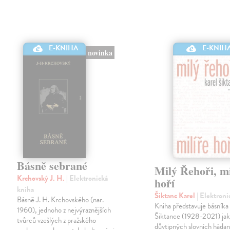
E-KNIH
E-KNIHA
novinka
Básně sebrané
Milý Řehoři, mi
Krchovský J. H.
| Elektronická
hoří
kniha
Šiktanc Karel
| Elektroni
Básně J. H. Krchovského (nar.
Kniha představuje básníka
1960), jednoho z nejvýraznějších
Šiktance (1928-2021) jak
tvůrců vzešlých z pražského
důvtipných slovních hádan