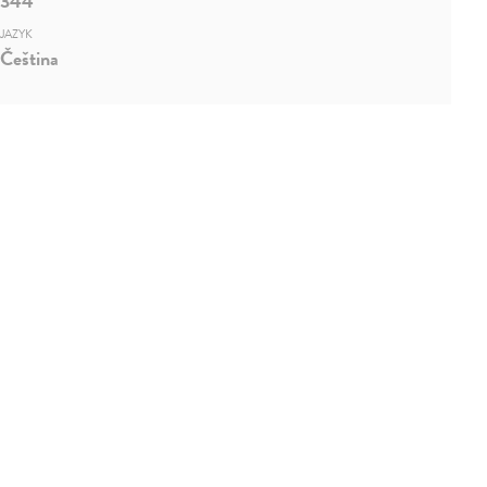
344
JAZYK
Čeština