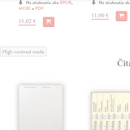
Na stiahnutie ako
EPUB
,
Na stiahnutie a
MOBI
a
PDF
11,00 €
11,02 €
High-contrast mode
Čit