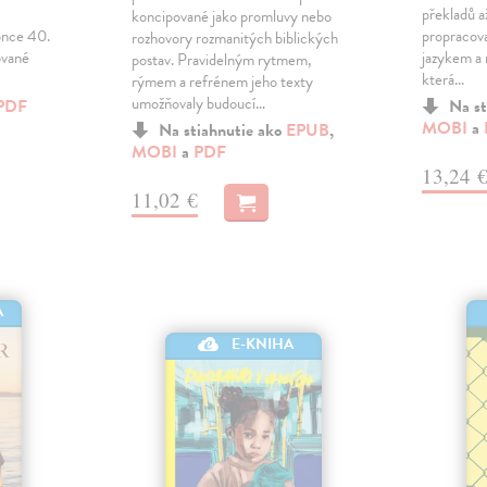
překladů a
koncipované jako promluvy nebo
once 40.
propracov
rozhovory rozmanitých biblických
ované
jazykem a 
postav. Pravidelným rytmem,
která…
rýmem a refrénem jeho texty
umožňovaly budoucí…
PDF
Na st
MOBI
a
Na stiahnutie ako
EPUB
,
MOBI
a
PDF
13,24 
11,02 €
A
E-KNIHA