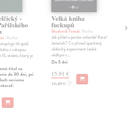
lčický -
Velká kniha
La
Pařížského
fuckupů
me
u
Studeník Tomáš
| Kniha
Bře
Jak přišel o peníze miliardář Karel
Hisp
lav
| Kniha
Janeček? Co přinesl zpackaný
men
ístupňuje 14 spisů
vědecký experiment české
amer
kého z rukopisu
vědkyni s ...
vním
 15. století, který je
Do 5 dní
Zas
emá titul na
15,91 €
13
nie do 30 dní, pri
uloch nevieme
16,40 €
13,
?
antovať.