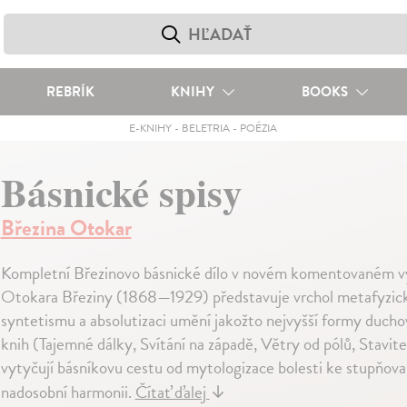
REBRÍK
KNIHY
BOOKS
E-KNIHY
-
BELETRIA
-
POÉZIA
Básnické spisy
Březina Otokar
Kompletní Březinovo básnické dílo v novém komentovaném vyd
Otokara Březiny (1868—1929) představuje vrchol metafyzické
syntetismu a absolutizaci umění jakožto nejvyšší formy ducho
knih (Tajemné dálky, Svítání na západě, Větry od pólů, Stavit
vytyčují básníkovu cestu od mytologizace bolesti ke stupňovan
nadosobní harmonii.
Čítať ďalej
↓