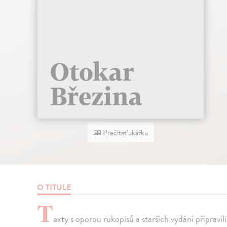
Prečítať ukážku
O TITULE
T
exty s oporou rukopisů a starších vydání připravi