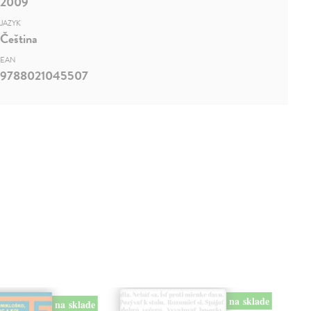
2009
JAZYK
Čeština
EAN
9788021045507
na sklade
na sklade