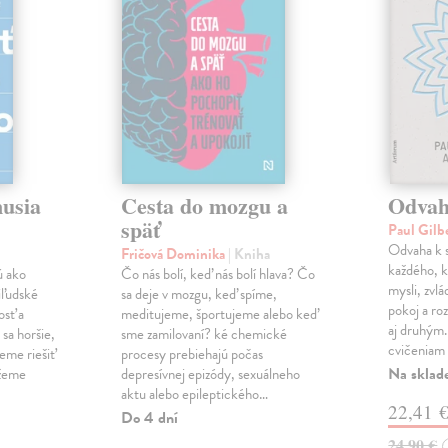
musia
Cesta do mozgu a
Odvah
späť
Paul Gilb
Odvaha k s
Fričová Dominika
| Kniha
každého, k
ú ako
Čo nás bolí, keď nás bolí hlava? Čo
mysli, zvlá
iľudské
sa deje v mozgu, keď spíme,
pokoj a roz
osť a
meditujeme, športujeme alebo keď
aj druhým
sa horšie,
sme zamilovaní? ké chemické
cvičeniam 
eme riešiť
procesy prebiehajú počas
Na sklad
ážeme
depresívnej epizódy, sexuálneho
aktu alebo epileptického…
22,41 
Do 4 dní
24,90 €