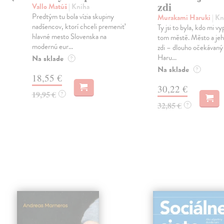
zdi
Vallo Matúš
| Kniha
Predtým tu bola vízia skupiny
Murakami Haruki
| Kn
nadšencov, ktorí chceli premeniť
Ty jsi to byla, kdo mi vy
hlavné mesto Slovenska na
tom městě. Město a jeh
modernú eur...
zdi – dlouho očekávan
Haru...
Na sklade
?
Na sklade
?
18,55 €
30,22 €
19,95 €
?
32,85 €
?