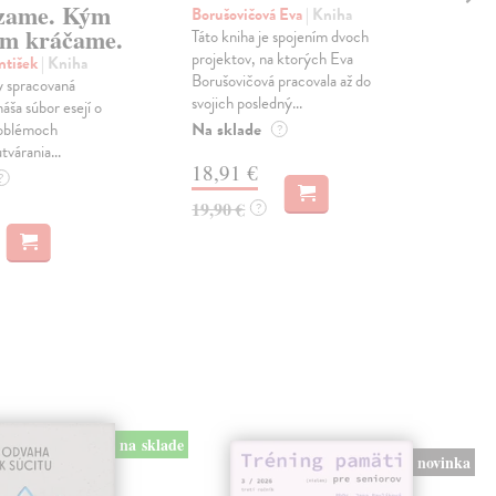
zame. Kým
Borušovičová Eva
| Kniha
Kun
m kráčame.
Táto kniha je spojením dvoch
Poma
projektov, na ktorých Eva
čty
ntišek
| Kniha
Borušovičová pracovala až do
naps
 spracovaná
svojich posledný...
česk
náša súbor esejí o
Na sklade
Na 
oblémoch
?
tvárania...
18,91 €
14
?
19,90 €
15,
?
na sklade
novinka