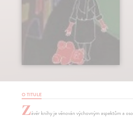
O TITULE
Z
ávěr knihy je věnován výchovným aspektům a oso