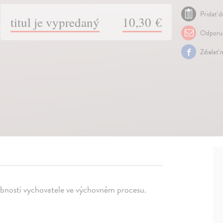
Pridať d
titul je vypredaný
10,30 €
Odporuč
Zdielať 
bnosti vychovatele ve výchovném procesu.