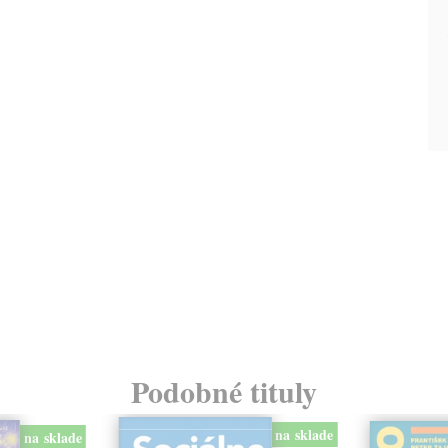
Podobné tituly
na sklade
na sklade