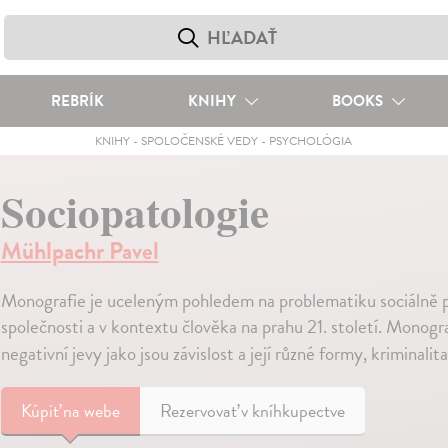
REBRÍK
KNIHY
BOOKS
KNIHY
-
SPOLOČENSKÉ VEDY
-
PSYCHOLÓGIA
Sociopatologie
Mühlpachr Pavel
Monografie je uceleným pohledem na problematiku sociálně p
společnosti a v kontextu člověka na prahu 21. století. Monogra
negativní jevy jako jsou závislost a její různé formy, kriminal
Kúpiť
na webe
Rezervovať v kníhkupectve