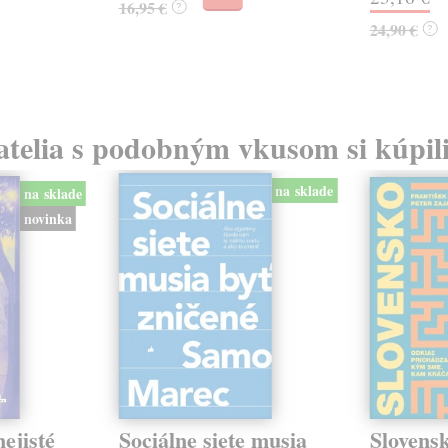
16,95 €
?
24,90 €
?
atelia s podobným vkusom si kúpili
na sklade
na sklade
novinka
ejisté
Sociálne siete musia
Slovens