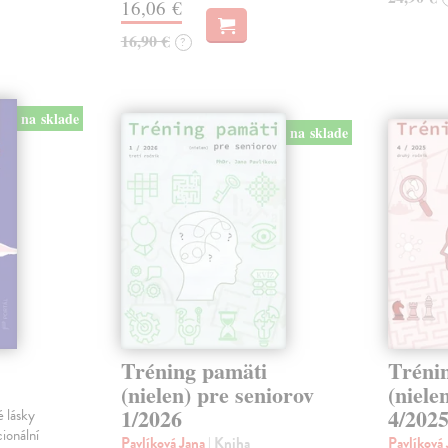
16,06 €
16,90 €
?
na sklade
na sklade
Tréning pamäti
Tréni
(nielen) pre seniorov
(niele
1/2026
4/202
 lásky
ionální
Pavlíková Jana
| Kniha
Pavlíková