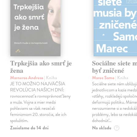
Trpkejšia ako smrť je
Sociálne siete 
žena
byť zničené
Marneros Andreas
| Kniha
Marec Samo
| Kniha
JE TO MOŽNO NAJVÄČŠIA
Sociálne siete nám ubližuj
REVOLÚCIA NAŠICH DNÍ:
jednotlivcom a kazia medz
rovnocennosť a rovnoprávnosť ženy
vzťahy, rozkladajú spoločn
a muža. Vojna a mier medzi
deformujú politiku. Máme 
pohlaviami sa však nezačali
nerozumieme si a nedokáž
feminizmom 20. storočia, ale ich
problémy, lebo sa nedok
spolužitím.
dohodnúť…
Zasielame do 14 dní
Na sklade
?