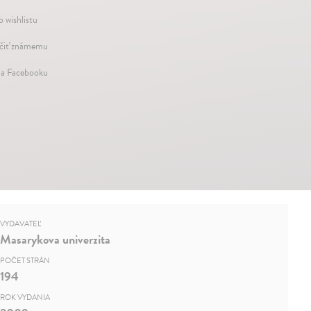
o wishlistu
iť známemu
na Facebooku
VYDAVATEĽ
Masarykova univerzita
POČET STRÁN
194
ROK VYDANIA