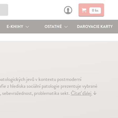
0 ks
E-KNIHY
OSTATNÉ
DAROVACIE KARTY
atologických jevů v kontextu postmoderní
fie z hlediska sociální patologie prezentuje vybrané
ita, sebevražednost, problematika sekt.
Čítať ďalej
↓