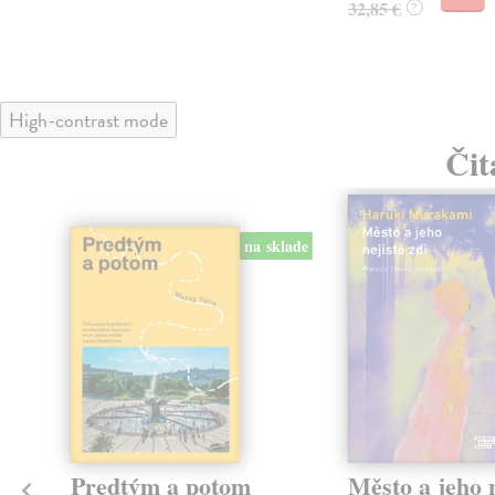
32,85 €
?
High-contrast mode
Čit
na sklade
Predtým a potom
Město a jeho n