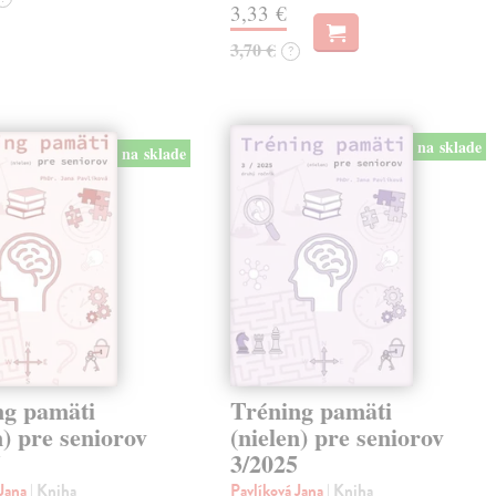
3,33 €
3,70 €
?
na sklade
na sklade
ng pamäti
Tréning pamäti
n) pre seniorov
(nielen) pre seniorov
5
3/2025
 Jana
| Kniha
Pavlíková Jana
| Kniha