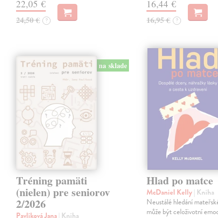
22,05 €
16,44 €
24,50 €
16,95 €
?
?
na sklade
Tréning pamäti
Hlad po matce
(nielen) pre seniorov
McDaniel Kelly
| Kniha
2/2026
Neustálé hledání mateřské
může být celoživotní emoc
Pavlíková Jana
| Kniha