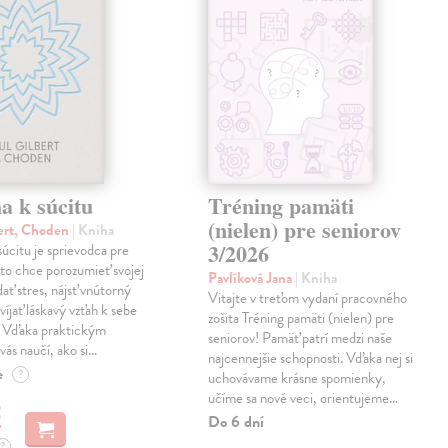
a k súcitu
Tréning pamäti
(nielen) pre seniorov
ert, Choden
| Kniha
3/2026
úcitu je sprievodca pre
to chce porozumieť svojej
Pavlíková Jana
| Kniha
dať stres, nájsť vnútorný
Vitajte v treťom vydaní pracovného
víjať láskavý vzťah k sebe
zošita Tréning pamäti (nielen) pre
. Vďaka praktickým
seniorov! Pamäť patrí medzi naše
vás naučí, ako si…
najcennejšie schopnosti. Vďaka nej si
e
?
uchovávame krásne spomienky,
učíme sa nové veci, orientujeme…
€
Do 6 dní
?