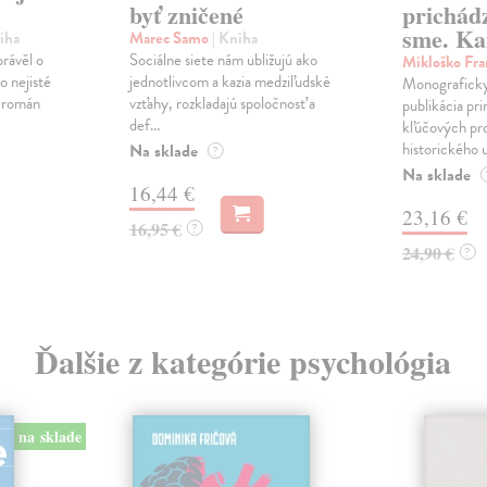
byť zničené
prichád
sme. Ka
iha
Marec Samo
| Kniha
právěl o
Sociálne siete nám ubližujú ako
Mikloško Fra
o nejisté
jednotlivcom a kazia medziľudské
Monograficky
ý román
vzťahy, rozkladajú spoločnosť a
publikácia pri
def...
kľúčových pr
historického u
Na sklade
?
Na sklade
16,44 €
23,16 €
16,95 €
?
24,90 €
?
Ďalšie z kategórie psychológia
na sklade