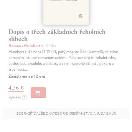
Dopis o třech základních řeholních
slibech
Romans Humbert z
| Kniha
Humbert z Romans († 1277), pátý magistr Řádu kazatelů, ve svém
okružním listu adresovaném celému řádu rozebírá tři řeholní sliby,
poslušnost, chudobu a čistotu, a s nimi spojené ctnosti, pokoru a
trpělivost.…
Zasielame do 12 dní
4,56 €
4,70 €
?
ZOBRAZIŤ ĎALŠIE Z KATEGÓRIE KRESŤANSTVO A JUDAIZMUS