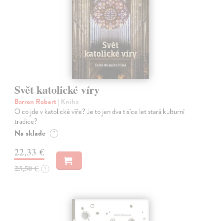
Svět katolické víry
Barron Robert
| Kniha
O co jde v katolické víře? Je to jen dva tisíce let stará kulturní
tradice?
Na sklade
?
22,33 €
23,50 €
?