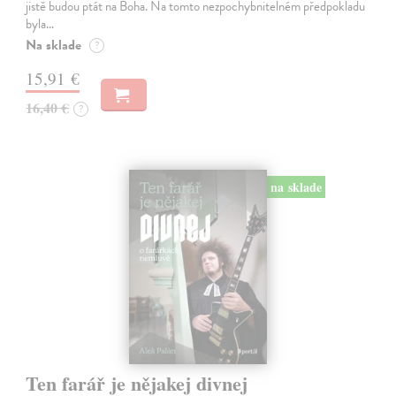
jistě budou ptát na Boha. Na tomto nezpochybnitelném předpokladu
byla…
Na sklade
?
15,91 €
16,40 €
?
na sklade
Ten farář je nějakej divnej