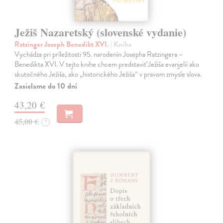
Ježiš Nazaretský (slovenské vydanie)
Ratzinger Joseph Benedikt XVI.
| Kniha
Vychádza pri príležitosti 95. narodenín Josepha Ratzingera –
Benedikta XVI. V tejto knihe chcem predstaviť Ježiša evanjelií ako
skutočného Ježiša, ako „historického Ježiša“ v pravom zmysle slova.
Zasielame do 10 dní
43,20 €
45,00 €
?