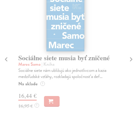
Sociálne siete musia byť zničené
S
K
Marec Samo
| Kniha
Sociálne siete nám ubližujú ako jednotlivcom a kazia
Mik
medziľudské vzťahy, rozkladajú spoločnosť a def...
Mon
o k
Na sklade
?
Na
16,44 €
23
16,95 €
?
24