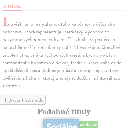
O TITULE
I
de však len o malý zlomok toho kultúrno-religiózneho
bohatstva, ktoré reprezentuje kresťanský Východ a čo
nazývame východnými cirkvami. Táto kniha sa pokúša čo
najprehľadnejším spôsobom priblížiť slovenskému čitateľovi
problematiku vzniku východných kresťanských cirkví, ich
rozmanitosť a bohatstvo cirkevnej tradície, ktorá siaha až do
apoštolských čias a dodnes je súčasťou európskej a svetovej
civilizácie a kultúry, ktorej sme aj my dedičmi a integrálnou
súčasťou.
High-contrast mode
Podobné tituly
na sklade