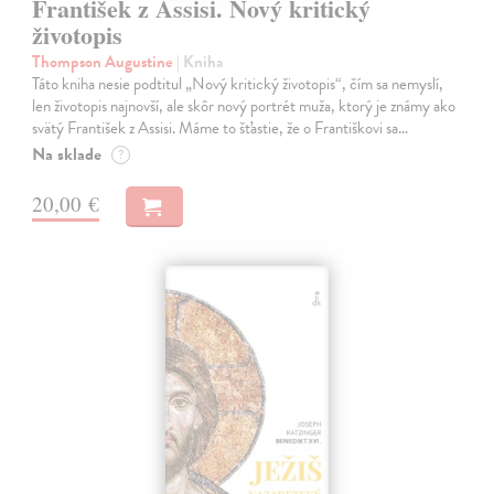
František z Assisi. Nový kritický
životopis
Thompson Augustine
| Kniha
Táto kniha nesie podtitul „Nový kritický životopis“, čím sa nemyslí,
len životopis najnovší, ale skôr nový portrét muža, ktorý je známy ako
svätý František z Assisi. Máme to šťastie, že o Františkovi sa…
Na sklade
?
20,00 €