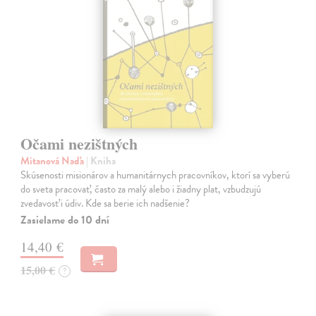
Očami nezištných
Mitanová Naďa
| Kniha
Skúsenosti misionárov a humanitárnych pracovníkov, ktorí sa vyberú
do sveta pracovať, často za malý alebo i žiadny plat, vzbudzujú
zvedavosť i údiv. Kde sa berie ich nadšenie?
Zasielame do 10 dní
14,40 €
15,00 €
?