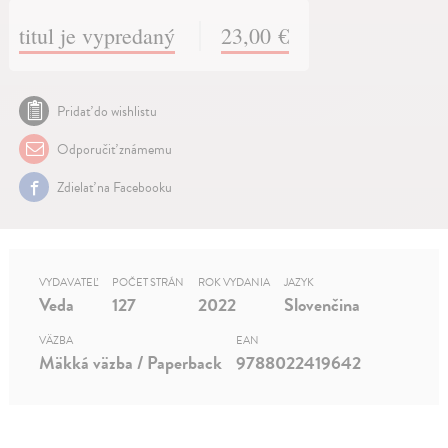
titul je vypredaný
23,00 €
Pridať do wishlistu
Odporučiť známemu
Zdielať na Facebooku
VYDAVATEĽ
POČET STRÁN
ROK VYDANIA
JAZYK
Veda
127
2022
Slovenčina
VÄZBA
EAN
Mäkká väzba / Paperback
9788022419642