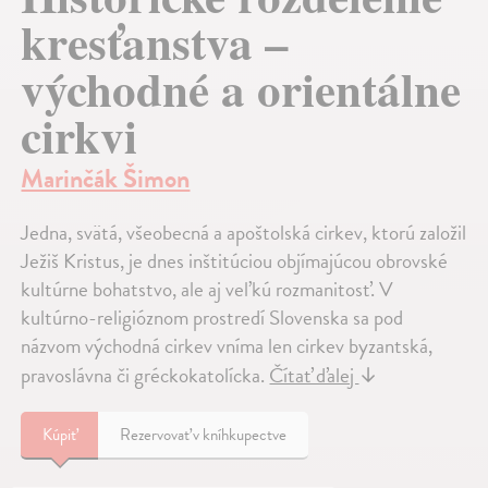
kresťanstva –
východné a orientálne
cirkvi
Marinčák Šimon
Jedna, svätá, všeobecná a apoštolská cirkev, ktorú založil
Ježiš Kristus, je dnes inštitúciou objímajúcou obrovské
kultúrne bohatstvo, ale aj veľkú rozmanitosť. V
kultúrno-religióznom prostredí Slovenska sa pod
názvom východná cirkev vníma len cirkev byzantská,
pravoslávna či gréckokatolícka.
Čítať ďalej
↓
Kúpiť
Rezervovať v kníhkupectve