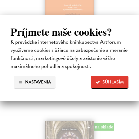
Príjmete naše cookies?
Dominik Mokoš OFM (1718-1776) a jeho
kazateľská tvorba
K prevádzke internetového kníhkupectva Artforum
Škovierová Angela
| Kniha
využívame cookies slúžiace na zabezpečenie a meranie
Ide o titul, ktorým naše vydavateľstvo pokračuje v mapovaní
funkčnosti, marketingové účely a zaistenie vášho
františkánskeho príspevku k našej kultúre. Františkán Dominik
maximálneho pohodlia a spokojnosti.
Mokoš patril medzi najplodnejších a najpozoruhodnejších slovenských
autorov homiletickej…
Zasielame do 14 dní
NASTAVENIA
SÚHLASÍM
18,00 €
na sklade