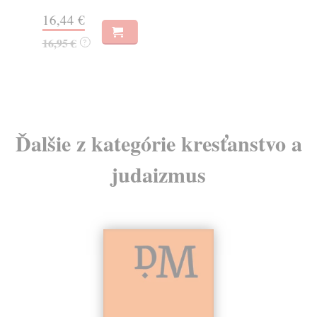
Na
16,44 €
23
16,95 €
?
24
Ďalšie z kategórie kresťanstvo a
judaizmus