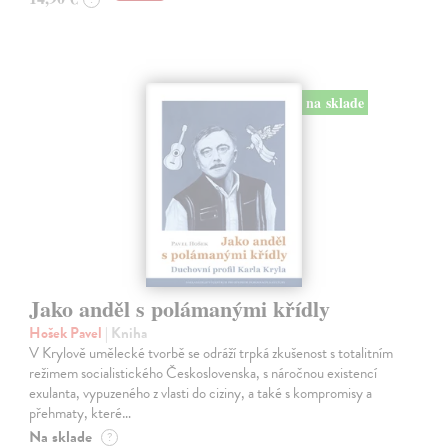
na sklade
Jako anděl s polámanými křídly
Hošek Pavel
| Kniha
V Krylově umělecké tvorbě se odráží trpká zkušenost s totalitním
režimem socialistického Československa, s náročnou existencí
exulanta, vypuzeného z vlasti do ciziny, a také s kompromisy a
přehmaty, které…
Na sklade
?