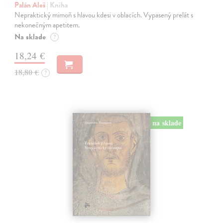
Palán Aleš
| Kniha
Nepraktický mimoň s hlavou kdesi v oblacích. Vypasený prelát s
nekonečným apetitem.
Na sklade
?
18,24 €
18,80 €
?
na sklade