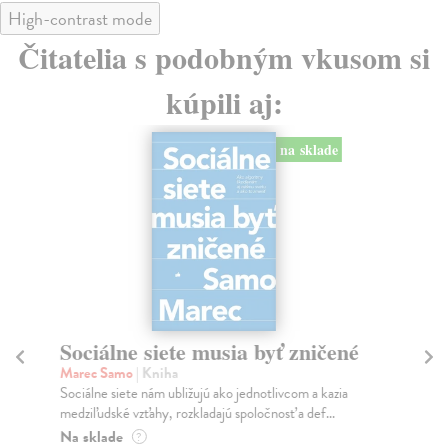
High-contrast mode
Čitatelia s podobným vkusom si
kúpili aj:
na sklade
Sociálne siete musia byť zničené
S
K
Marec Samo
| Kniha
Sociálne siete nám ubližujú ako jednotlivcom a kazia
Mik
medziľudské vzťahy, rozkladajú spoločnosť a def...
Mon
o k
Na sklade
?