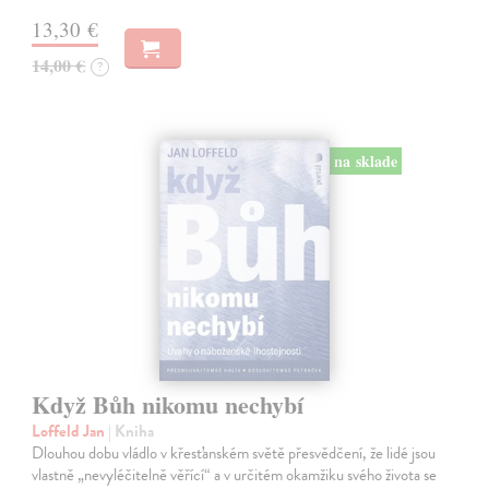
13,30 €
14,00 €
?
na sklade
Když Bůh nikomu nechybí
Loffeld Jan
| Kniha
Dlouhou dobu vládlo v křesťanském světě přesvědčení, že lidé jsou
vlastně „nevyléčitelně věřící“ a v určitém okamžiku svého života se