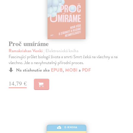
Proč umíráme
Ramakrishan Venki
| Elektronická kniha
Fascinující průlet biologií života a smrti Smrt čeká na všechny a na
všechno. Jde o nevyhnutelný přírodní proces.
Na stiahnutie ako
EPUB
,
MOBI
a
PDF
14,79 €
E-KNIHA