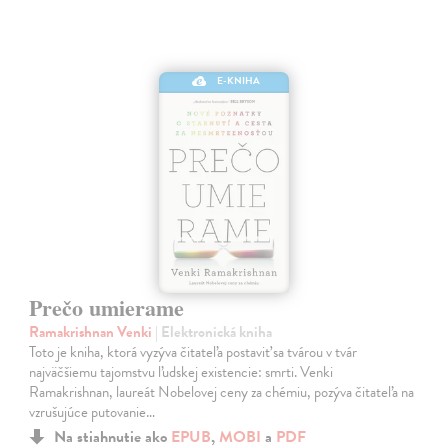
E-KNIHA
Prečo umierame
Ramakrishnan Venki
| Elektronická kniha
Toto je kniha, ktorá vyzýva čitateľa postaviť sa tvárou v tvár
najväčšiemu tajomstvu ľudskej existencie: smrti. Venki
Ramakrishnan, laureát Nobelovej ceny za chémiu, pozýva čitateľa na
vzrušujúce putovanie…
Na stiahnutie ako
EPUB
,
MOBI
a
PDF