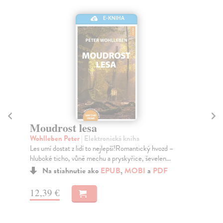
E-KNIHA
Moudrost lesa
Ja
Wohlleben Peter
| Elektronická kniha
Zrz
Les umí dostat z lidí to nejlepší!Romantický hvozd –
Cíl
hluboké ticho, vůně mechu a pryskyřice, ševelen...
jak
Na stiahnutie ako
EPUB
,
MOBI
a
PDF
12,39 €
15