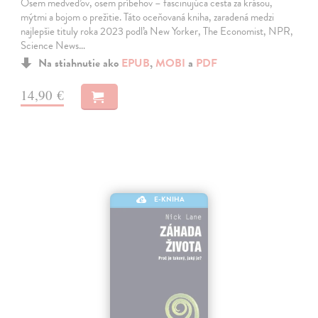
Osem medveďov, osem príbehov – fascinujúca cesta za krásou,
mýtmi a bojom o prežitie. Táto oceňovaná kniha, zaradená medzi
najlepšie tituly roka 2023 podľa New Yorker, The Economist, NPR,
Science News…
Na stiahnutie ako
EPUB
,
MOBI
a
PDF
14,90 €
E-KNIHA