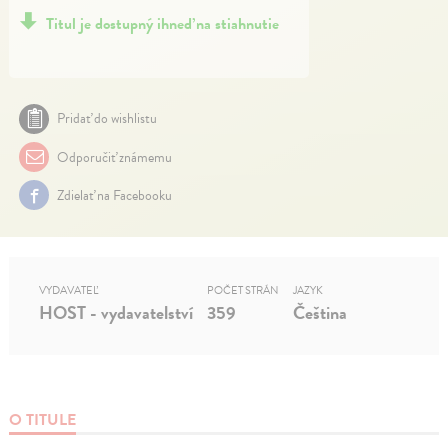
Titul je dostupný ihneď na stiahnutie
Pridať do wishlistu
Odporučiť známemu
Zdielať na Facebooku
VYDAVATEĽ
POČET STRÁN
JAZYK
HOST - vydavatelství
359
Čeština
O TITULE