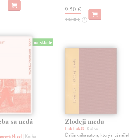
€
9,50 €
10,00 €
?
na sklade
zba sa nedá
Zlodeji medu
Luk Lukáš
| Kniha
Ďalšia kniha autora, ktorý si už našiel
zerová Nicol
| Kniha