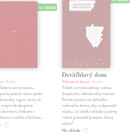
na sklade
Deväťhlavý dom
ma
| Kniha
Valentová Anna
| Kniha
eľadená verzia textov,
Príbeh o mnohodetnej rodine,
počas piatich rokov písala
dospievaní, náboženskej traume.
lovenský vogue. texty sú
Román pozýva na obhliadku
 mojimi škrabopisne
rodinného domu, aby zodpovedal
 denníkmi, fotkami z
otázku: čo všetko dokáže o jednej
otkami z mobilu a fotkami…
rodine prezradiť priestor, ktorý
obýva?
e
?
Na sklade
?