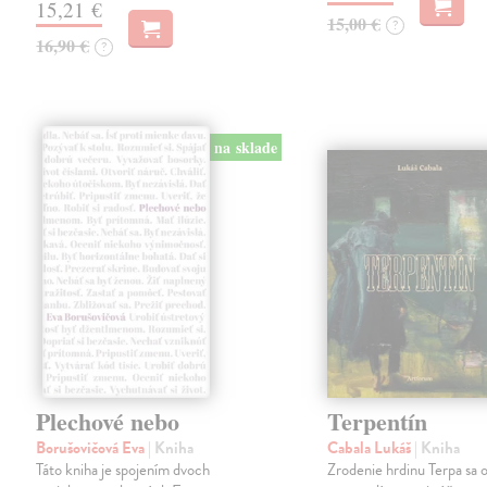
15,21 €
15,00 €
?
16,90 €
?
na sklade
Plechové nebo
Terpentín
Borušovičová Eva
| Kniha
Cabala Lukáš
| Kniha
Táto kniha je spojením dvoch
Zrodenie hrdinu Terpa sa 