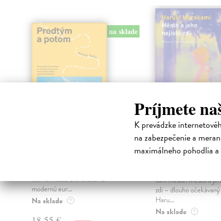
na sklade
Príjmete na
K prevádzke internetové
Predtým a potom
Město a jeho n
na zabezpečenie a merani
zdi
maximálneho pohodlia a 
Vallo Matúš
| Kniha
Predtým tu bola vízia skupiny
Murakami Haruki
| Kn
nadšencov, ktorí chceli premeniť
Ty jsi to byla, kdo mi vy
hlavné mesto Slovenska na
tom městě. Město a jeh
modernú eur...
zdi – dlouho očekávan
Haru...
Na sklade
?
Na sklade
?
18,55 €