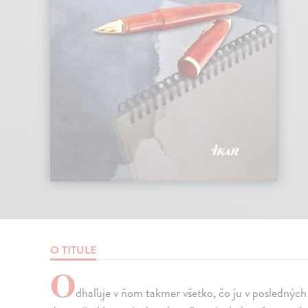
O TITULE
O
dhaľuje v ňom takmer všetko, čo ju v posledných m