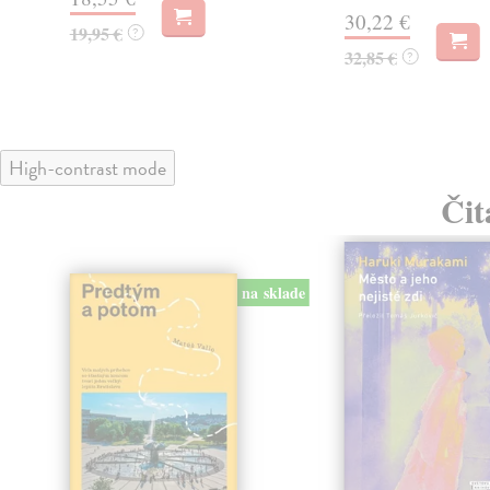
30,22 €
19,95 €
?
32,85 €
?
High-contrast mode
Čit
na sklade