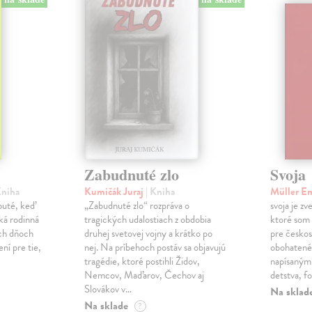
Zabudnuté zlo
Svoja
Kniha
Kumičák Juraj
| Kniha
Müller E
obuté, keď
„Zabudnuté zlo“ rozpráva o
svoja je zv
ká rodinná
tragických udalostiach z obdobia
ktoré som 
ch dňoch
druhej svetovej vojny a krátko po
pre českos
ní pre tie,
nej. Na príbehoch postáv sa objavujú
obohatené
tragédie, ktoré postihli Židov,
napísanými
Nemcov, Maďarov, Čechov aj
detstva, f
Slovákov v…
Na sklad
Na sklade
?