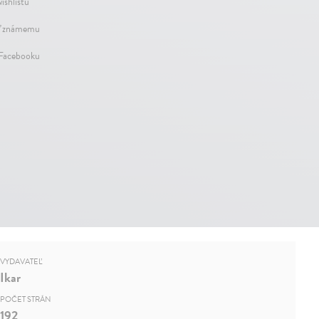
ishlistu
ť známemu
 Facebooku
VYDAVATEĽ
Ikar
POČET STRÁN
192