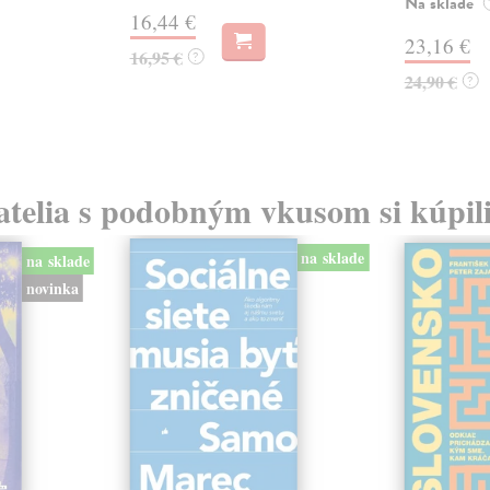
Na sklade
16,44 €
23,16 €
16,95 €
?
24,90 €
?
atelia s podobným vkusom si kúpili
na sklade
na sklade
novinka