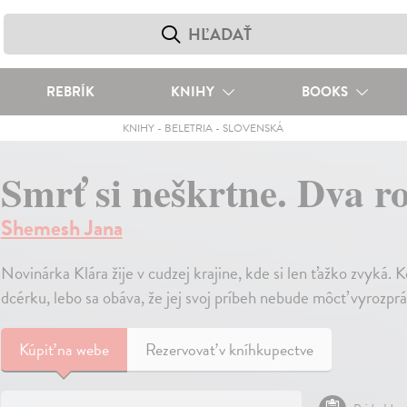
REBRÍK
KNIHY
BOOKS
KNIHY
-
BELETRIA
-
SLOVENSKÁ
Smrť si neškrtne. Dva r
Shemesh Jana
Novinárka Klára žije v cudzej krajine, kde si len ťažko zvyká. 
dcérku, lebo sa obáva, že jej svoj príbeh nebude môcť vyrozpr
Kúpiť
na webe
Rezervovať v kníhkupectve