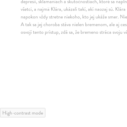
depresii, sklamaniach a skutočnostiach, ktoré sa napln
všetci, a najmä Klára, ukázali takí, akí naozaj sú. Klár
napokon vždy stretne niekoho, kto jej ukáže smer. 
A tak sa jej choroba stáva nielen bremenom, ale aj c
osvojí tento prístup, zdá sa, že bremeno stráca svoju v
High-contrast mode