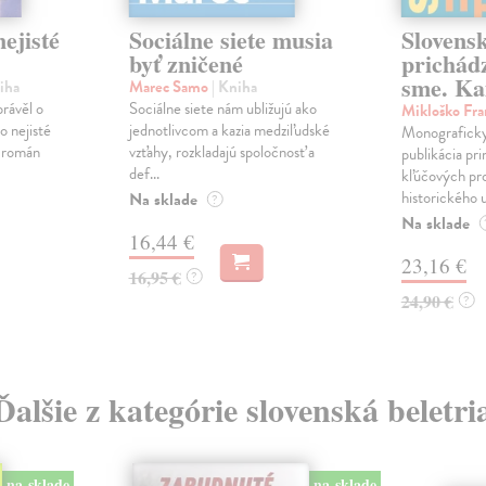
ejisté
Sociálne siete musia
Slovens
byť zničené
prichád
sme. Ka
iha
Marec Samo
| Kniha
právěl o
Sociálne siete nám ubližujú ako
Mikloško Fra
o nejisté
jednotlivcom a kazia medziľudské
Monograficky
ý román
vzťahy, rozkladajú spoločnosť a
publikácia pri
def...
kľúčových pr
historického u
Na sklade
?
Na sklade
16,44 €
23,16 €
16,95 €
?
24,90 €
?
Ďalšie z kategórie slovenská beletri
na sklade
na sklade