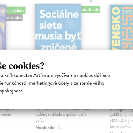
na sklade
na sklade
novinka
še cookies?
ho kníhkupectva Artforum využívame cookies slúžiace
ejisté
Sociálne siete musia
Slovens
e funkčnosti, marketingové účely a zaistenie vášho
byť zničené
prichád
spokojnosti.
sme. Ka
iha
Marec Samo
| Kniha
právěl o
Sociálne siete nám ubližujú ako
Mikloško Fra
o nejisté
jednotlivcom a kazia medziľudské
Monograficky
ý román
vzťahy, rozkladajú spoločnosť a
publikácia pri
def...
kľúčových pr
historického u
Na sklade
?