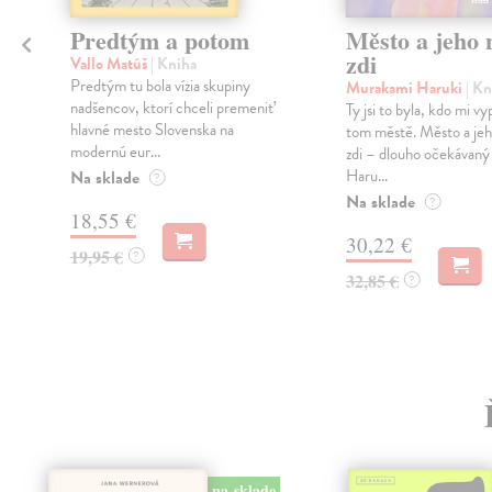
Predtým a potom
Město a jeho n
zdi
Vallo Matúš
| Kniha
Predtým tu bola vízia skupiny
Murakami Haruki
| Kn
nadšencov, ktorí chceli premeniť
Ty jsi to byla, kdo mi vy
hlavné mesto Slovenska na
tom městě. Město a jeh
modernú eur...
zdi – dlouho očekávan
Haru...
Na sklade
?
Na sklade
?
18,55 €
30,22 €
19,95 €
?
32,85 €
?
na sklade