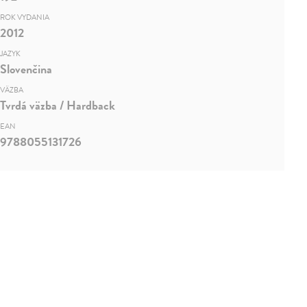
ROK VYDANIA
2012
JAZYK
Slovenčina
VÄZBA
Tvrdá väzba / Hardback
EAN
9788055131726