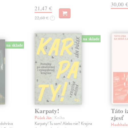
30,00 
21,47 €
22,60 €
?
na sklade
na sklade
Karpaty!
Táto i
zjesť
Púček Ján
| Kniha
odohráva
Karpaty! Tu som! Alebo nie? Krajina
Hochholc