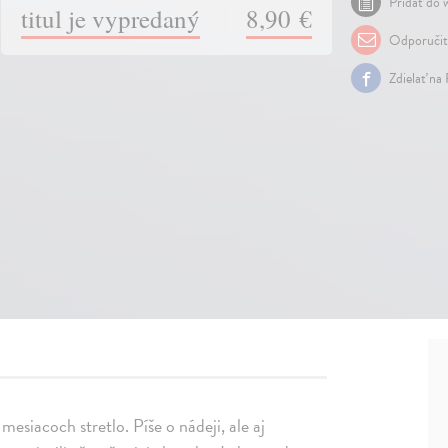
Pridať do w
titul je vypredaný
8,90 €
Odporuči
Zdielať na
esiacoch stretlo. Píše o nádeji, ale aj