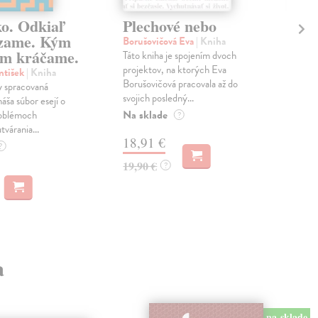
ko. Odkiaľ
Plechové nebo
Po
zame. Kým
Borušovičová Eva
| Kniha
Kun
m kráčame.
Táto kniha je spojením dvoch
Poma
projektov, na ktorých Eva
čty
ntišek
| Kniha
Borušovičová pracovala až do
naps
 spracovaná
svojich posledný...
česk
náša súbor esejí o
Na sklade
Na 
oblémoch
?
tvárania...
18,91 €
14
?
19,90 €
15,
?
a
na sklade