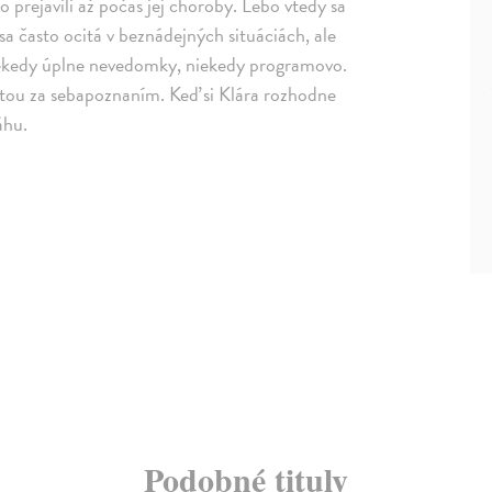
o prejavili až počas jej choroby. Lebo vtedy sa
a sa často ocitá v beznádejných situáciách, ale
Niekedy úplne nevedomky, niekedy programovo.
estou za sebapoznaním. Keď si Klára rozhodne
áhu.
Podobné tituly