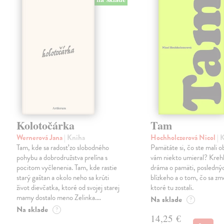
Kolotočárka
Tam
Wernerová Jana
| Kniha
Hochholczerová Nicol
| 
Tam, kde sa radosť zo slobodného
Pamätáte si, čo ste mali 
pohybu a dobrodružstva prelína s
vám niekto umieral? Kreh
pocitom vyčlenenia. Tam, kde rastie
dráma o pamäti, posledný
starý gaštan a okolo neho sa krúti
blízkeho a o tom, čo sa zme
život dievčatka, ktoré od svojej starej
ktoré tu zostali.
mamy dostalo meno Zelinka.…
Na sklade
?
Na sklade
?
14,25 €