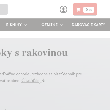
0 ks
E-KNIHY
OSTATNÉ
DAROVACIE KARTY
oky s rakovinou
Keď vážne ochorie, rozhodne sa písať denník pre
ávať osobne.
Čítať ďalej
↓