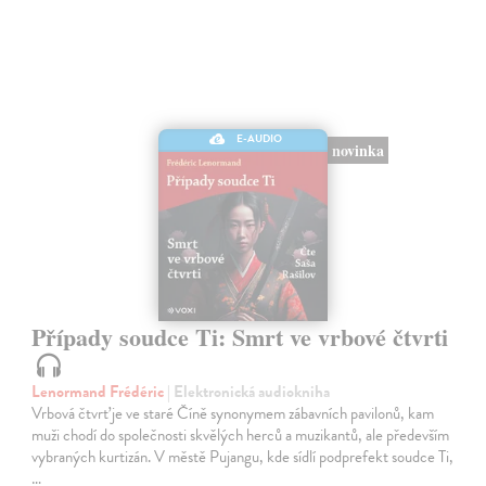
E-AUDIO
novinka
Případy soudce Ti: Smrt ve vrbové čtvrti
Lenormand Frédéric
| Elektronická audiokniha
Vrbová čtvrť je ve staré Číně synonymem zábavních pavilonů, kam
muži chodí do společnosti skvělých herců a muzikantů, ale především
vybraných kurtizán. V městě Pujangu, kde sídlí podprefekt soudce Ti,
…