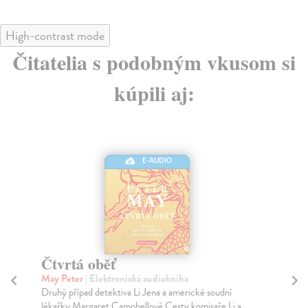
High-contrast mode
Čitatelia s podobným vkusom si
kúpili aj:
E-AUDIO
Čtvrtá oběť
Č
(
May Peter
| Elektronická audiokniha
Druhý případ detektiva Li Jena a americké soudní
Ma
lékařky Margaret Campbellové.Cesty komisaře Li a
Dru