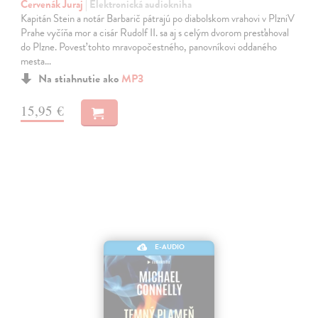
Červenák Juraj
| Elektronická audiokniha
Kapitán Stein a notár Barbarič pátrajú po diabolskom vrahovi v PlzniV
Prahe vyčíňa mor a cisár Rudolf II. sa aj s celým dvorom presťahoval
do Plzne. Povesť tohto mravopočestného, panovníkovi oddaného
mesta…
Na stiahnutie ako
MP3
15,95 €
E-AUDIO