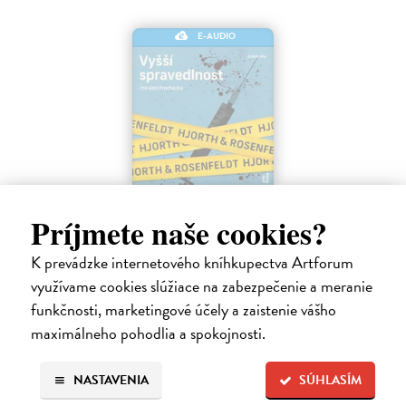
E-AUDIO
Vyšší spravedlnost
Príjmete naše cookies?
Hjorth Michael, Rosenfeldt Hans
| Elektronická audiokniha
Co když je spravedlnost slepá a vrahové zůstávají na svobodě? Pak
K prevádzke internetového kníhkupectva Artforum
musí přijít někdo, kdo je nenechá uniknout bez trestu.
Na stiahnutie ako
MP3
využívame cookies slúžiace na zabezpečenie a meranie
funkčnosti, marketingové účely a zaistenie vášho
17,96 €
maximálneho pohodlia a spokojnosti.
NASTAVENIA
SÚHLASÍM