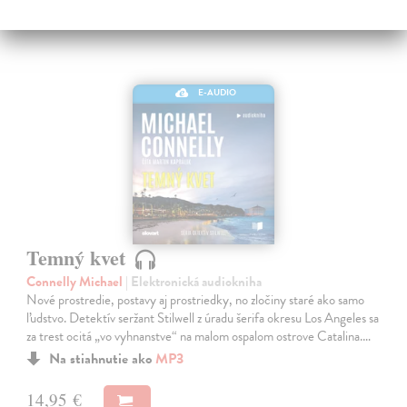
E-AUDIO
Temný kvet
Connelly Michael
| Elektronická audiokniha
Nové prostredie, postavy aj prostriedky, no zločiny staré ako samo
ľudstvo. Detektív seržant Stilwell z úradu šerifa okresu Los Angeles sa
za trest ocitá „vo vyhnanstve“ na malom ospalom ostrove Catalina.…
Na stiahnutie ako
MP3
14,95 €