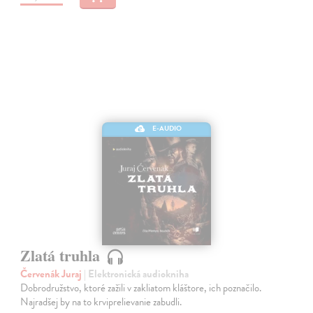
E-AUDIO
Zlatá truhla
Červenák Juraj
| Elektronická audiokniha
Dobrodružstvo, ktoré zažili v zakliatom kláštore, ich poznačilo.
Najradšej by na to krviprelievanie zabudli.