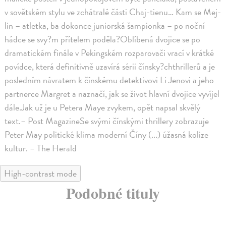
v sovětském stylu ve zchátralé části Chaj-tienu… Kam se Mej-
lin – atletka, ba dokonce juniorská šampionka – po noční
hádce se svy?m přítelem poděla?Oblíbená dvojice se po
dramatickém finále v Pekingském rozparovači vrací v krátké
povídce, která definitivně uzavírá sérii čínsky?chthrillerů a je
posledním návratem k čínskému detektivovi Li Jenovi a jeho
partnerce Margret a naznačí, jak se život hlavní dvojice vyvíjel
dále.Jak už je u Petera Maye zvykem, opět napsal skvělý
text.– Post MagazineSe svými čínskými thrillery zobrazuje
Peter May politické klima moderní Číny (...) úžasná kolize
kultur. – The Herald
High-contrast mode
Podobné tituly