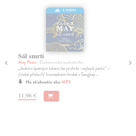
E-AUDIO
Sál smrti
H
May Peter
| Elektronická audiokniha
Ma
„Jedním špatným tahem lze prohrát i nejlepší partii.“ –
„Kd
čínské příslovíV hromadném hrobě v Šanghaji ...
pří
Na stiahnutie ako
MP3
11,96 €
12