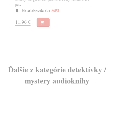
pa...
lék
Mar
Na stiahnutie ako
MP3
Do
dní
11,96 €
gar
6,
7,
Ďalšie z kategórie detektívky /
mystery audioknihy