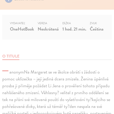
VYDAVATEĽ
VERZIA
DĹŽKA
ZVUK
OneHotBook
Neskrátená
1 hod. 21 min.
Čeština
O TITULE
–
anonymNa Margaret se ve školce obrátí s žádostí o
pomoc uklízečka – její jediná dcera zmizela. Ženina úpěnlivá
prosba ji přiměje požádat Li Jena o prověření tohoto případu
nahlášeného zmizení. Věhlasny? velitel z prvního oddělení se
tak na přání své milované pouští do vyšetřování ty?kajícího se
pohřešované dívky, která už téměř ty?den nespala na své
maličké posteli v jednopokojovém bytě paneláku, postaveném