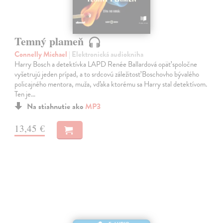
Temný plameň
Connelly Michael
| Elektronická audiokniha
Harry Bosch a detektívka LAPD Renée Ballardová opäť spoločne
vyšetrujú jeden prípad, a to srdcovú záležitosť Boschovho bývalého
policajného mentora, muža, vďaka ktorému sa Harry stal detektívom.
Ten je…
Na stiahnutie ako
MP3
13,45 €