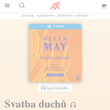
OSTATNÉ
-
AUDIOKNIHY
-
DETEKTÍVKY / MYSTERY
E-AUDIO
Vypočuť ukážku
Svatba duchů