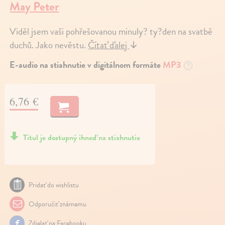
May Peter
Viděl jsem vaši pohřešovanou minuly? ty?den na svatbě
duchů. Jako nevěstu.
Čítať ďalej
↓
E-audio na stiahnutie v digitálnom formáte
MP3
?
6,76 €
Titul je dostupný ihneď na stiahnutie
Pridať do wishlistu
Odporučiť známemu
Zdielať na Facebooku