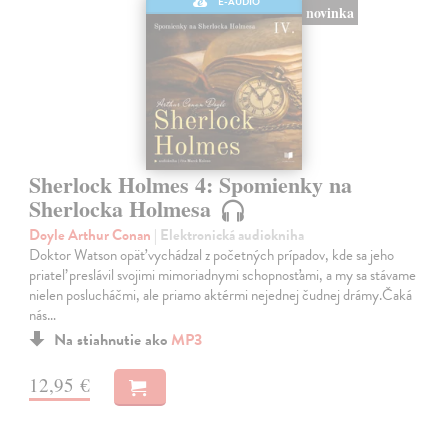
E-AUDIO
novinka
Sherlock Holmes 4: Spomienky na
Sherlocka Holmesa
Doyle Arthur Conan
| Elektronická audiokniha
Doktor Watson opäť vychádzal z početných prípadov, kde sa jeho
priateľ preslávil svojimi mimoriadnymi schopnosťami, a my sa stávame
nielen poslucháčmi, ale priamo aktérmi nejednej čudnej drámy.Čaká
nás…
Na stiahnutie ako
MP3
12,95 €