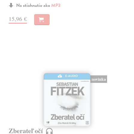
Na stiahnutie ako
MP3
15,96 €
E-AUDIO
novinka
Zberateľ očí