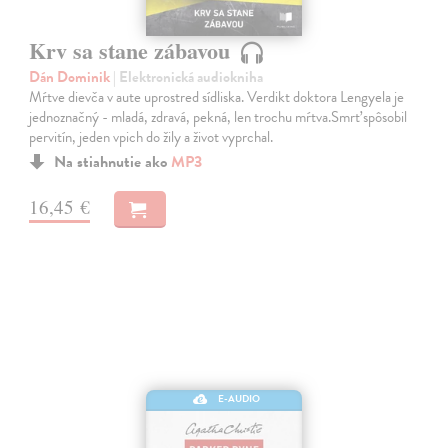
Krv sa stane zábavou
Dán Dominik
| Elektronická audiokniha
Mŕtve dievča v aute uprostred sídliska. Verdikt doktora Lengyela je
jednoznačný - mladá, zdravá, pekná, len trochu mŕtva.Smrť spôsobil
pervitín, jeden vpich do žily a život vyprchal.
Na stiahnutie ako
MP3
16,45 €
E-AUDIO