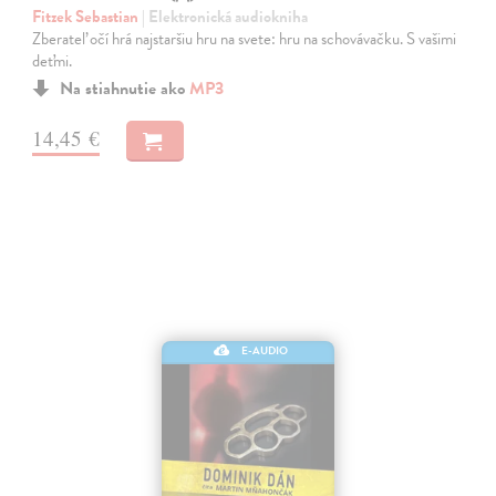
Fitzek Sebastian
| Elektronická audiokniha
Zberateľ očí hrá najstaršiu hru na svete: hru na schovávačku. S vašimi
deťmi.
Na stiahnutie ako
MP3
14,45 €
E-AUDIO