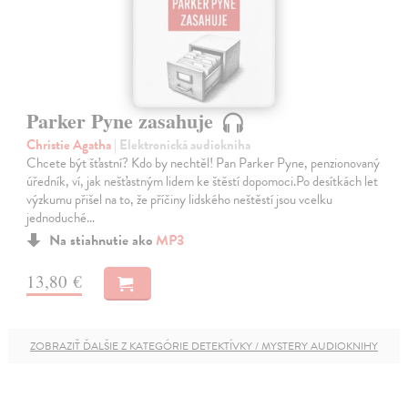
Parker Pyne zasahuje
Christie Agatha
| Elektronická audiokniha
Chcete být šťastní? Kdo by nechtěl! Pan Parker Pyne, penzionovaný
úředník, ví, jak nešťastným lidem ke štěstí dopomoci.Po desítkách let
výzkumu přišel na to, že příčiny lidského neštěstí jsou vcelku
jednoduché…
Na stiahnutie ako
MP3
13,80 €
ZOBRAZIŤ ĎALŠIE Z KATEGÓRIE DETEKTÍVKY / MYSTERY AUDIOKNIHY