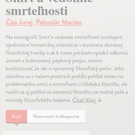
smrteľnosti
Čáp Juraj
,
Palenčár Marián
Na monografii Smrť a vedomie smrteľnosti oceňujem
ojedinelosť tematickej orientácie v kontexte domácej
filozofickej tvorby a ak k tomu prirátam vysokú odbornú
úroveň a kultivovaný jazykový prejav, musím
konštatovať, že ide o významný filozofický počin. Jeho
zásluhou sa v našom prostredí prehĺbi pohľad nielen na
problematiku smrti a smrteľnosti z hľadiska filozofie, ale
rozšíri sa aj pohľad na samotnú filozofiu, na možné pole a
metódy filozofického bádania.
Čítať ďalej
↓
Kúpiť
Rezervovať v kníhkupectve