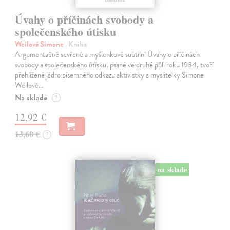
Úvahy o příčinách svobody a
společenského útisku
Weilová Simone
| Kniha
Argumentačně sevřené a myšlenkově subtilní Úvahy o příčinách
svobody a společenského útisku, psané ve druhé půli roku 1934, tvoří
přehlížené jádro písemného odkazu aktivistky a myslitelky Simone
Weilové…
Na sklade
?
12,92 €
13,60 €
?
na sklade