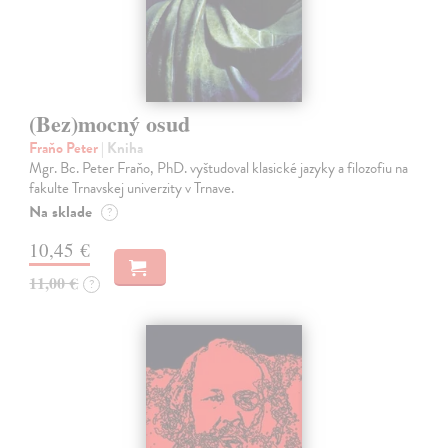
(Bez)mocný osud
Fraňo Peter
| Kniha
Mgr. Bc. Peter Fraňo, PhD. vyštudoval klasické jazyky a filozofiu na
fakulte Trnavskej univerzity v Trnave.
Na sklade
?
10,45 €
11,00 €
?