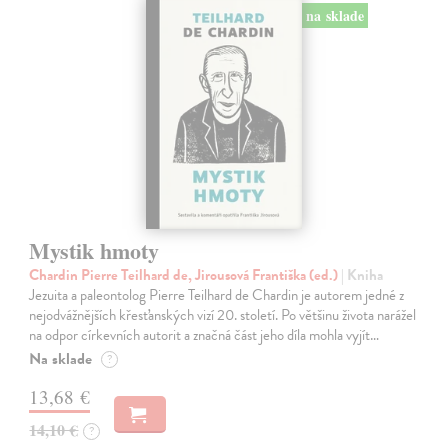
na sklade
Mystik hmoty
Chardin Pierre Teilhard de, Jirousová Františka (ed.)
| Kniha
Jezuita a paleontolog Pierre Teilhard de Chardin je autorem jedné z
nejodvážnějších křesťanských vizí 20. století. Po většinu života narážel
na odpor církevních autorit a značná část jeho díla mohla vyjít…
Na sklade
?
13,68 €
14,10 €
?