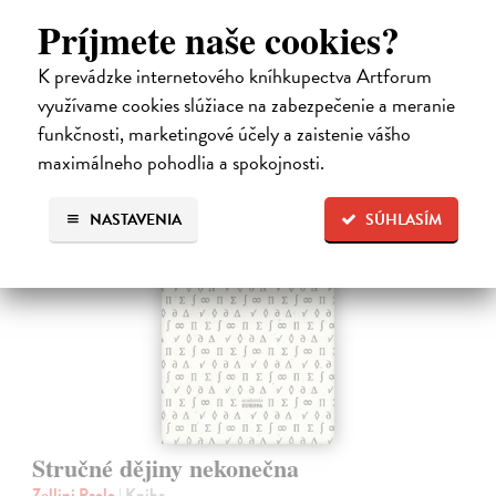
Od…
Príjmete naše cookies?
Na sklade
?
K prevádzke internetového kníhkupectva Artforum
5,94 €
využívame cookies slúžiace na zabezpečenie a meranie
6,60 €
?
funkčnosti, marketingové účely a zaistenie vášho
maximálneho pohodlia a spokojnosti.
na sklade
NASTAVENIA
SÚHLASÍM
novinka
Stručné dějiny nekonečna
Zellini Paolo
| Kniha