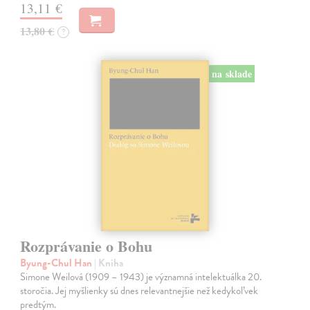
13,11 €
13,80 €
?
na sklade
Rozprávanie o Bohu
Byung-Chul Han
| Kniha
Simone Weilová (1909 – 1943) je významná intelektuálka 20.
storočia. Jej myšlienky sú dnes relevantnejšie než kedykoľvek
predtým.