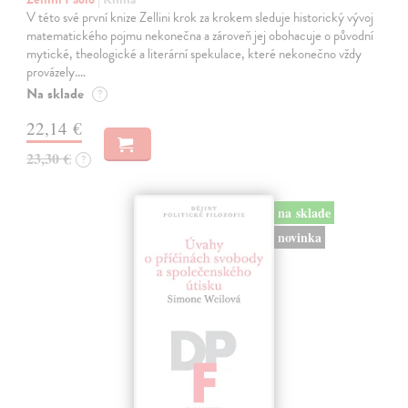
V této své první knize Zellini krok za krokem sleduje historický vývoj
matematického pojmu nekonečna a zároveň jej obohacuje o původní
mytické, theologické a literární spekulace, které nekonečno vždy
provázely.…
Na sklade
?
22,14 €
23,30 €
?
na sklade
novinka