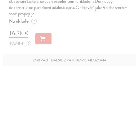
obětování Izáka a zároveň excelentním příkladem Derridovy
dekonstrukce paradoxní události daru. Obětování jakožto dar smrti v
sobě propojuje…
Na sklade
?
16,78 €
17,30 €
?
ZOBRAZIŤ ĎALŠIE Z KATEGÓRIE FILOZOFIA