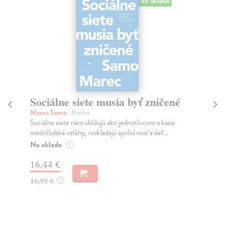
na sklade
Sociálne siete musia byť zničené
S
K
Marec Samo
| Kniha
Sociálne siete nám ubližujú ako jednotlivcom a kazia
Mik
medziľudské vzťahy, rozkladajú spoločnosť a def...
Mon
o k
Na sklade
?
Na
16,44 €
23
16,95 €
?
24