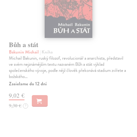
Bůh a stát
Bakunin Michail
| Kniha
Michail Bakunin, ruský filozof, revolucionář a anarchista, představil
ve svém nejznámějším textu nazvaném Bůh a stát výklad
společenského vývoje, podle nějž člověk překonává stadium zvířete a
božského…
Zasielame do 12 dní
9,02 €
9,30 €
?