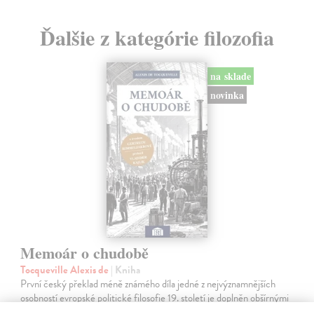
Ďalšie z kategórie filozofia
na sklade
novinka
Memoár o chudobě
Tocqueville Alexis de
| Kniha
První český překlad méně známého díla jedné z nejvýznamnějších
osobností evropské politické filosofie 19. století je doplněn obšírnými
komentáři Ivo Budila, Jana Kellera a Gertrudy Himmelfalberové.