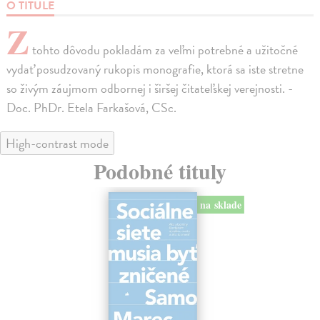
O TITULE
Z
tohto dôvodu pokladám za veľmi potrebné a užitočné
vydať posudzovaný rukopis monografie, ktorá sa iste stretne
so živým záujmom odbornej i širšej čitateľskej verejnosti. -
Doc. PhDr. Etela Farkašová, CSc.
High-contrast mode
Podobné tituly
na sklade