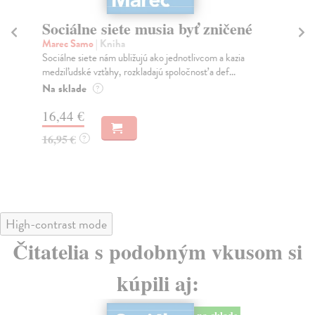
Sociálne siete musia byť zničené
S
K
Marec Samo
| Kniha
Sociálne siete nám ubližujú ako jednotlivcom a kazia
Mik
medziľudské vzťahy, rozkladajú spoločnosť a def...
Mon
o k
Na sklade
?
Na
16,44 €
23
16,95 €
?
24
High-contrast mode
Čitatelia s podobným vkusom si
kúpili aj: