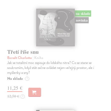
na sklade
novinka
Třetí říše snu
Beradt Charlotte
| Kniha
Jak se totalitní moc zapisuje do lidského nitra? Co se stane se
soukromím, když stát začne ovládat nejen veřejný prostor, ale i
myšlenky a sny?
Na sklade
?
11,25 €
12,50 €
?