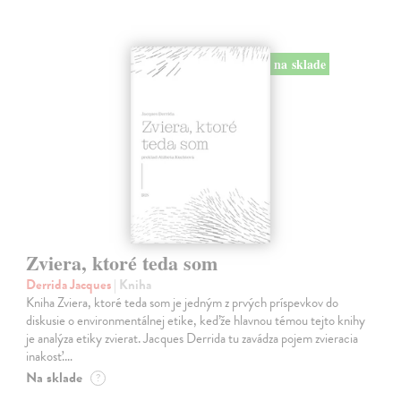
na sklade
Zviera, ktoré teda som
Derrida Jacques
| Kniha
Kniha Zviera, ktoré teda som je jedným z prvých príspevkov do
diskusie o environmentálnej etike, keďže hlavnou témou tejto knihy
je analýza etiky zvierat. Jacques Derrida tu zavádza pojem zvieracia
inakosť.…
Na sklade
?