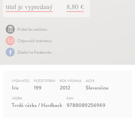
titul je vypredaný
8,80 €
Pridať do wishlistu
Odporučiť známemu
Zdielať na Facebooku
VYDAVATEĽ
POČET STRÁN
ROK VYDANIA
JAZYK
Iris
199
2012
Slovenčina
VÄZBA
EAN
Tvrdá väzba / Hardback
9788089256969