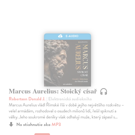
E-AUDIO
Marcus Aurelius: Stoický císař
Robertson Donald J.
| Elektronická audiokniha
Marcus Aurelius vládl Římské říši v době jejího největšího rozkvětu –
velel armádám, rozhodoval o osudech milionů lidí, řešil spiknutí a
války. Jeho soukromé deníky však odhalují muže, který zápasil s…
Na stiahnutie ako
MP3