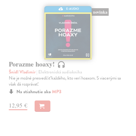
E-AUDIO
novinka
Porazme hoaxy!
Šnídl Vladimír
| Elektronická audiokniha
Nie je možné presvedčiť každého, kto verí hoaxom. S viacerými sa
však dá rozprávať.
Na stiahnutie ako
MP3
12,95 €