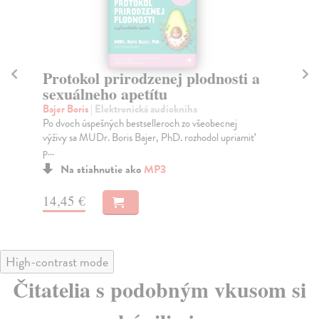
Buďte užitoční
Ke
Schwarzenegger Arnold
| Elektronická audiokniha
Ma
Zoznámte sa so siedmimi zásadami, ktoré vám pomôžu
Pre
naplniť skutočný účel vášho života. Arnold Schwar...
nep
...
Na stiahnutie ako
MP3
17,99 €
14
High-contrast mode
Čitatelia s podobným vkusom si