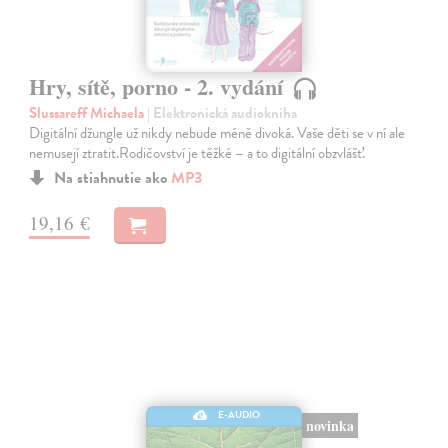
Hry, sítě, porno - 2. vydání
Slussareff Michaela
| Elektronická audiokniha
Digitální džungle už nikdy nebude méně divoká. Vaše děti se v ní ale
nemusejí ztratit.Rodičovství je těžké – a to digitální obzvlášť.
Na stiahnutie ako
MP3
19,16 €
E-AUDIO
novinka