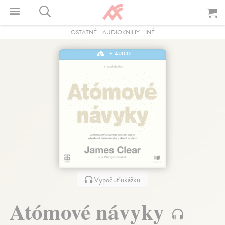
OSTATNÉ
-
AUDIOKNIHY
-
INÉ
E-AUDIO
Vypočuť ukážku
Atómové návyky