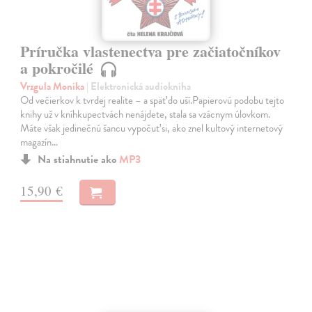
Príručka vlastenectva pre začiatočníkov
a pokročilé
Vrzgula Monika
| Elektronická audiokniha
Od večierkov k tvrdej realite – a späť do uší.Papierovú podobu tejto
knihy už v kníhkupectvách nenájdete, stala sa vzácnym úlovkom.
Máte však jedinečnú šancu vypočuť si, ako znel kultový internetový
magazín…
Na stiahnutie ako
MP3
15,90 €