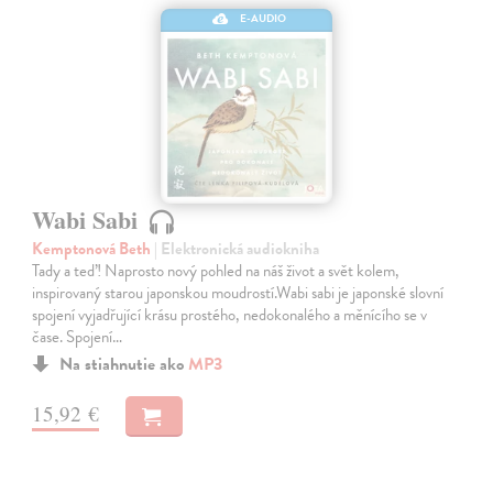
E-AUDIO
Wabi Sabi
Kemptonová Beth
| Elektronická audiokniha
Tady a teď! Naprosto nový pohled na náš život a svět kolem,
inspirovaný starou japonskou moudrostí.Wabi sabi je japonské slovní
spojení vyjadřující krásu prostého, nedokonalého a měnícího se v
čase. Spojení…
Na stiahnutie ako
MP3
15,92 €