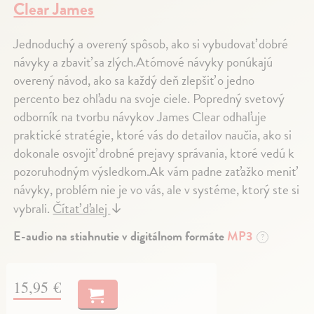
Clear James
Jednoduchý a overený spôsob, ako si vybudovať dobré
návyky a zbaviť sa zlých.Atómové návyky ponúkajú
overený návod, ako sa každý deň zlepšiť o jedno
percento bez ohľadu na svoje ciele. Popredný svetový
odborník na tvorbu návykov James Clear odhaľuje
praktické stratégie, ktoré vás do detailov naučia, ako si
dokonale osvojiť drobné prejavy správania, ktoré vedú k
pozoruhodným výsledkom.Ak vám padne zaťažko meniť
návyky, problém nie je vo vás, ale v systéme, ktorý ste si
vybrali.
Čítať ďalej
↓
E-audio na stiahnutie v digitálnom formáte
MP3
?
15,95 €