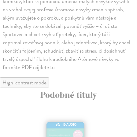
komikov, ktorí sa pomocou umenia malých návykov vyšvihli
na vrchol svojej profesie.Atómové návyky zmenia spôsob,
akým uvažujete o pokroku, a poskytnú vám nástroje a
techniky, aby ste sa dokázali posunúť vyššie – či už ste
športovec a chcete vyhrať preteky, líder, ktorý túži
zoptimalizovať svoj podnik, alebo jednotlivec, ktorý by chcel
skončiť s fajčením, schudnúť, zbaviť sa stresu či dosiahnuť
trvalý úspech.Prílohu k audioknihe Atómové návyky vo
formáte PDF nájdete tu
High-contrast mode
Podobné tituly
E-AUDIO