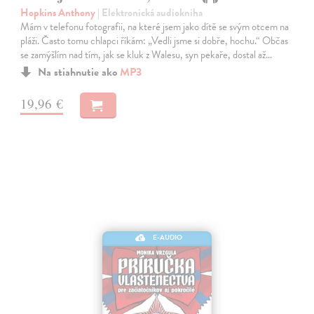
Hopkins Anthony
| Elektronická audiokniha
Mám v telefonu fotografii, na které jsem jako dítě se svým otcem na
pláži. Často tomu chlapci říkám: „Vedli jsme si dobře, hochu.“ Občas
se zamýšlím nad tím, jak se kluk z Walesu, syn pekaře, dostal až…
Na stiahnutie ako
MP3
19,96 €
E-AUDIO