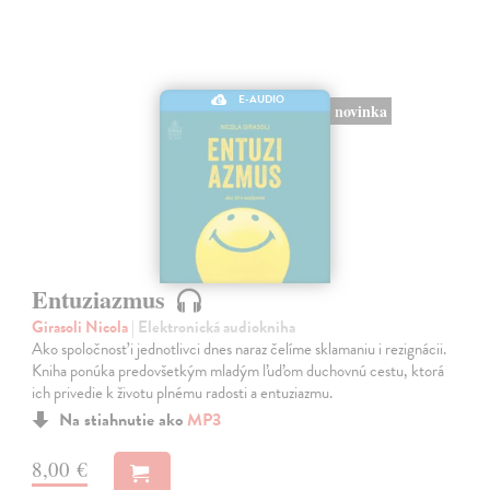
E-AUDIO
novinka
Entuziazmus
Girasoli Nicola
| Elektronická audiokniha
Ako spoločnosť i jednotlivci dnes naraz čelíme sklamaniu i rezignácii.
Kniha ponúka predovšetkým mladým ľuďom duchovnú cestu, ktorá
ich privedie k životu plnému radosti a entuziazmu.
Na stiahnutie ako
MP3
8,00 €