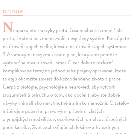
O TITULE
N
eopakujete zlozvyky preto, žesa nechcete zmeniť, ale
preto, že ste si na zmenu zvolili nesprávny systém. Nestúpate
na úroveň svojich cieľov, klesáte na úroveň svojich systémov.
S Atómovými návykmi získate plán, ktorý vám pomôže
vystúpiť na novú úroveň.James Clear dokáže rozložiť
komplikované témy na jednoduché prejavy správania, ktoré
sa dajú okamžite zaviesť do každodenného života a práce.
Čerpá z biológie, psychológie a neurovied, aby vytvoril
zrozumiteľnú príručku o tom, ako docieliť, aby ste dobré
návyky vnímali ako nevyhnutné a zlé ako nemožné. Čitateľov
inšpiruje a pobaví aj pravdivými príbehmi zlatých
olympijských medailistov, oceňovaných umelcov, úspešných
podnikateľov, život zachraňujúcich lekárov a hviezdnych