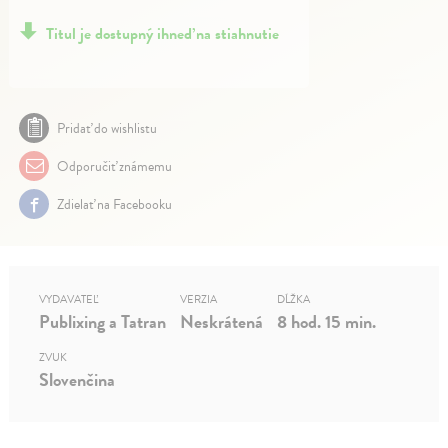
Titul je dostupný ihneď na stiahnutie
Pridať do wishlistu
Odporučiť známemu
Zdielať na Facebooku
VYDAVATEĽ
VERZIA
DĹŽKA
Publixing a Tatran
Neskrátená
8 hod. 15 min.
ZVUK
Slovenčina