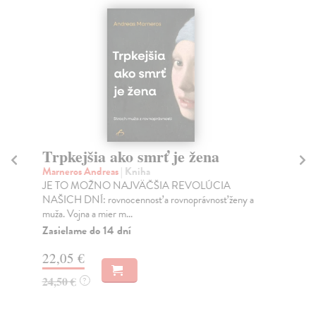
Trpkejšia ako smrť je žena
P
Marneros Andreas
| Kniha
Bor
JE TO MOŽNO NAJVÄČŠIA REVOLÚCIA
Tát
NAŠICH DNÍ: rovnocennosť a rovnoprávnosť ženy a
Bor
muža. Vojna a mier m...
Na
Zasielame do 14 dní
18
22,05 €
19
24,50 €
?