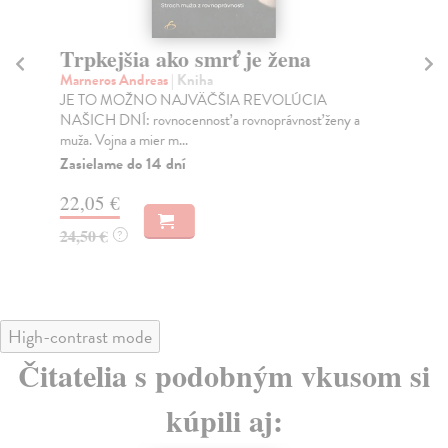
Trpkejšia ako smrť je žena
P
Marneros Andreas
| Kniha
Bor
JE TO MOŽNO NAJVÄČŠIA REVOLÚCIA
Tát
NAŠICH DNÍ: rovnocennosť a rovnoprávnosť ženy a
Bor
muža. Vojna a mier m...
Na
Zasielame do 14 dní
18
22,05 €
19
24,50 €
?
High-contrast mode
Čitatelia s podobným vkusom si
kúpili aj: