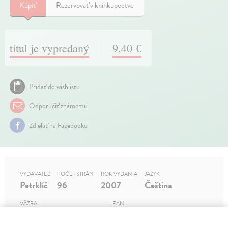
Kúpiť
Rezervovať v kníhkupectve
titul je vypredaný
9,40 €
Pridať do wishlistu
Odporučiť známemu
Zdielať na Facebooku
VYDAVATEĽ
POČET STRÁN
ROK VYDANIA
JAZYK
Petrklíč
96
2007
Čeština
VÄZBA
EAN
Tvrdá väzba / Hardback
9788072291847