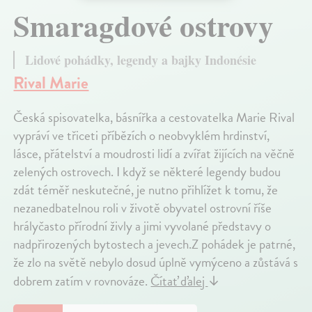
Smaragdové ostrovy
Lidové pohádky, legendy a bajky Indonésie
Rival Marie
Česká spisovatelka, básnířka a cestovatelka Marie Rival
vypráví ve třiceti příbězích o neobvyklém hrdinství,
lásce, přátelství a moudrosti lidí a zvířat žijících na věčně
zelených ostrovech. I když se některé legendy budou
zdát téměř neskutečné, je nutno přihlížet k tomu, že
nezanedbatelnou roli v životě obyvatel ostrovní říše
hrályčasto přírodní živly a jimi vyvolané představy o
nadpřirozených bytostech a jevech.Z pohádek je patrné,
že zlo na světě nebylo dosud úplně vymýceno a zůstává s
dobrem zatím v rovnováze.
Čítať ďalej
↓