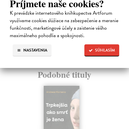
Príjmete naše cookies?
K prevádzke internetového kníhkupectva Artforum
využívame cookies slúžiace na zabezpečenie a meranie
O TITULE
funkčnosti, marketingové účely a zaistenie vášho
V
maximálneho pohodlia a spokojnosti.
bajkách k dětem promlouvá moudrost přírody, kdy
prostřednictvím zvířátek pro děti plynou i drobná poučení.
NASTAVENIA
SÚHLASÍM
High-contrast mode
Podobné tituly