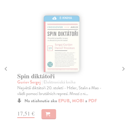
E-KNIHA
Spin diktátoři
V
Guriev Sergej
| Elektronická kniha
Hi
Největší diktátoři 20. století - Hitler, Stalin a Mao -
Rol
vládli pomocí brutálních represí. Mnozí z ni...
roz
...
Na stiahnutie ako
EPUB
,
MOBI
a
PDF
17,51 €
17