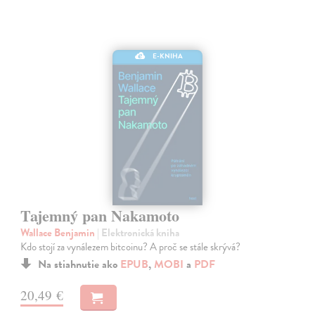
E-KNIHA
Tajemný pan Nakamoto
Wallace Benjamin
| Elektronická kniha
Kdo stojí za vynálezem bitcoinu? A proč se stále skrývá?
Na stiahnutie ako
EPUB
,
MOBI
a
PDF
20,49 €