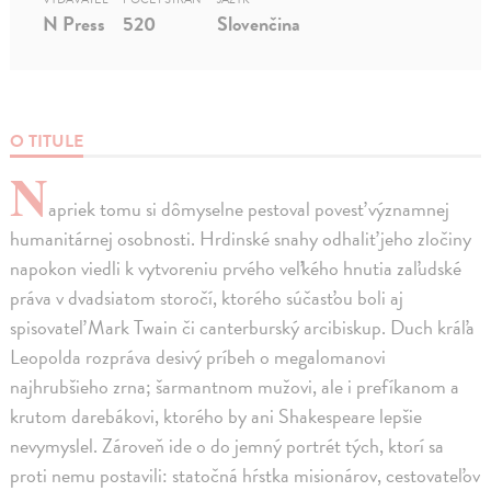
N Press
520
Slovenčina
O TITULE
N
apriek tomu si dômyselne pestoval povesť významnej
humanitárnej osobnosti. Hrdinské snahy odhaliť jeho zločiny
napokon viedli k vytvoreniu prvého veľkého hnutia zaľudské
práva v dvadsiatom storočí, ktorého súčasťou boli aj
spisovateľ Mark Twain či canterburský arcibiskup. Duch kráľa
Leopolda rozpráva desivý príbeh o megalomanovi
najhrubšieho zrna; šarmantnom mužovi, ale i prefíkanom a
krutom darebákovi, ktorého by ani Shakespeare lepšie
nevymyslel. Zároveň ide o do jemný portrét tých, ktorí sa
proti nemu postavili: statočná hŕstka misionárov, cestovateľov