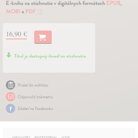
E-kniha na stiahnutie v digitálnych formátoch
EPUB
,
MOBI
a
PDF
?
16,90 €
Titul je dostupný ihneď na stiahnutie
Pridať do wishlistu
Odporučiť známemu
Zdielať na Facebooku
VYDAVATEĽ
POČET STRÁN
JAZYK