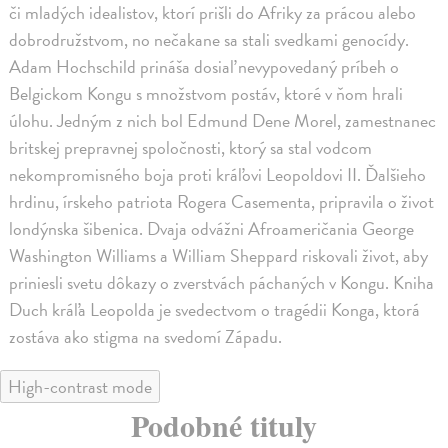
či mladých idealistov, ktorí prišli do Afriky za prácou alebo
dobrodružstvom, no nečakane sa stali svedkami genocídy.
Adam Hochschild prináša dosiaľ nevypovedaný príbeh o
Belgickom Kongu s množstvom postáv, ktoré v ňom hrali
úlohu. Jedným z nich bol Edmund Dene Morel, zamestnanec
britskej prepravnej spoločnosti, ktorý sa stal vodcom
nekompromisného boja proti kráľovi Leopoldovi II. Ďalšieho
hrdinu, írskeho patriota Rogera Casementa, pripravila o život
londýnska šibenica. Dvaja odvážni Afroameričania George
Washington Williams a William Sheppard riskovali život, aby
priniesli svetu dôkazy o zverstvách páchaných v Kongu. Kniha
Duch kráľa Leopolda je svedectvom o tragédii Konga, ktorá
zostáva ako stigma na svedomí Západu.
High-contrast mode
Podobné tituly