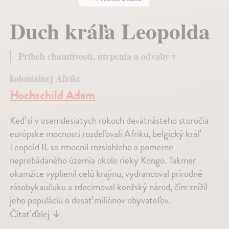
Duch kráľa Leopolda
Príbeh chamtivosti, utrpenia a odvahy v
koloniálnej Afrike
Hochschild Adam
Keď si v osemdesiatych rokoch devätnásteho storočia
európske mocnosti rozdeľovali Afriku, belgický kráľ
Leopold II. sa zmocnil rozsiahleho a pomerne
neprebádaného územia okolo rieky Kongo. Takmer
okamžite vyplienil celú krajinu, vydrancoval prírodné
zásobykaučuku a zdecimoval konžský národ, čím znížil
jeho populáciu o desať miliónov obyvateľov.
Čítať ďalej
↓