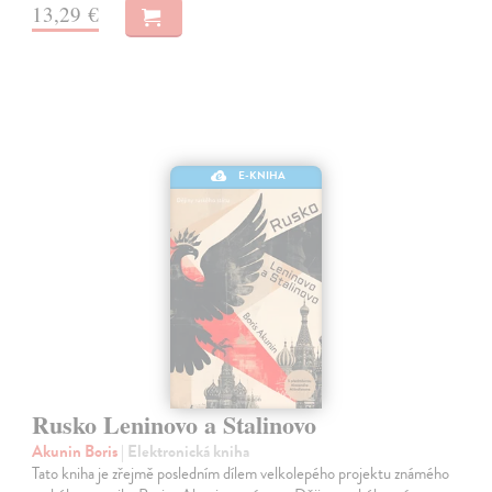
13,29 €
E-KNIHA
Rusko Leninovo a Stalinovo
Akunin Boris
| Elektronická kniha
Tato kniha je zřejmě posledním dílem velkolepého projektu známého