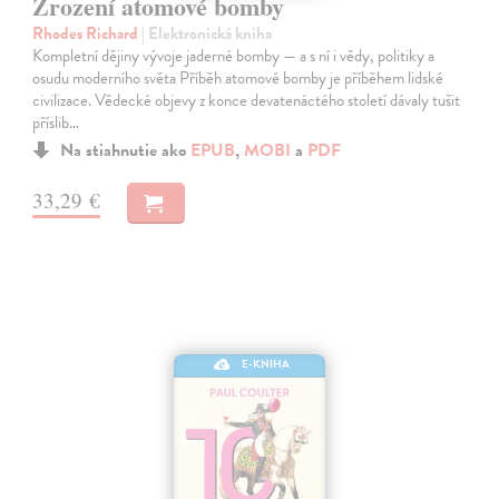
Zrození atomové bomby
Rhodes Richard
| Elektronická kniha
Kompletní dějiny vývoje jaderné bomby — a s ní i vědy, politiky a
osudu moderního světa Příběh atomové bomby je příběhem lidské
civilizace. Vědecké objevy z konce devatenáctého století dávaly tušit
příslib…
Na stiahnutie ako
EPUB
,
MOBI
a
PDF
33,29 €
E-KNIHA