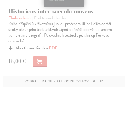
Historicus inter saecula movens
Ebelová Ivana
| Elektronická kniha
Kniha příspěvků k životnímu jubileu profesora Jiřího Peška odráží
široký okruh jeho badatelských zájmů a přináší poprvé jubilantovu
kompletní bibliografii. Po úvodních textech, jež shrnují Peškovu
dosavadní…
Na stiahnutie ako
PDF
18,00 €
ZOBRAZIŤ ĎALŠIE Z KATEGÓRIE SVETOVÉ DEJINY