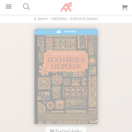
E-KNIHY
-
HISTÓRIA
-
SVETOVÉ DEJINY
E-KNIHA
Prečítať ukážku