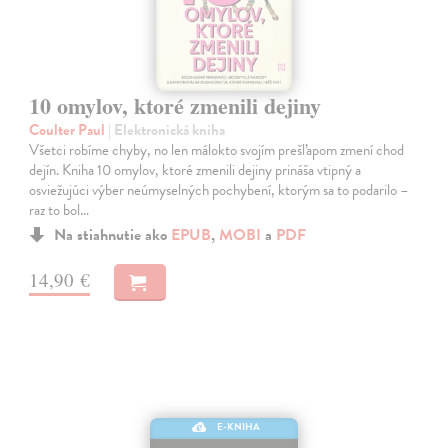
10 omylov, ktoré zmenili dejiny
Coulter Paul
| Elektronická kniha
Všetci robíme chyby, no len málokto svojím prešľapom zmení chod
dejín. Kniha 10 omylov, ktoré zmenili dejiny prináša vtipný a
osviežujúci výber neúmyselných pochybení, ktorým sa to podarilo –
raz to bol…
Na stiahnutie ako
EPUB
,
MOBI
a
PDF
14,90 €
E-KNIHA