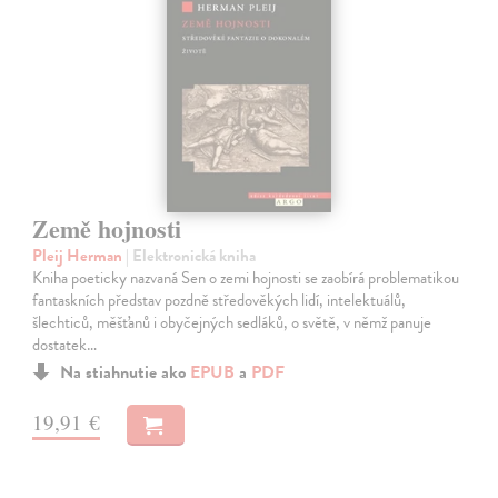
Země hojnosti
Pleij Herman
| Elektronická kniha
Kniha poeticky nazvaná Sen o zemi hojnosti se zaobírá problematikou
fantaskních představ pozdně středověkých lidí, intelektuálů,
šlechticů, měšťanů i obyčejných sedláků, o světě, v němž panuje
dostatek…
Na stiahnutie ako
EPUB
a
PDF
19,91 €