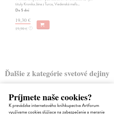
By
tituly Kronika Jána z Turca, Viedenská maľo...
Ako
Do 5 dní
kaž
19,30 €
19,90 €
?
9,
Ďalšie z kategórie svetové dejiny
Príjmete naše cookies?
K prevádzke internetového kníhkupectva Artforum
E-KNIHA
využívame cookies slúžiace na zabezpečenie a meranie