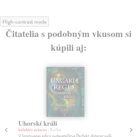
High-contrast mode
Čitatelia s podobným vkusom si
kúpili aj:
Uhorskí králi
kolektív autorov
| Kniha
A
V limitovanej edícii vydavateľstva Perfekt doteraz vyšli