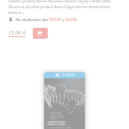
ruského prozaika Borise Akunina s názvem Dějiny ruského státu.
Akunin se původně proslavil dnes už legendárními detektivkami,
které se…
Na stiahnutie ako
EPUB
a
MOBI
15,00 €
E-KNIHA