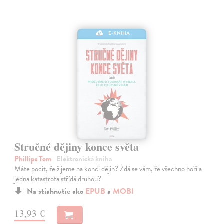
E-KNIHA
Stručné dějiny konce světa
Phillips Tom
| Elektronická kniha
Máte pocit, že žijeme na konci dějin? Zdá se vám, že všechno hoří a
jedna katastrofa střídá druhou?
Na stiahnutie ako
EPUB
a
MOBI
13,93 €