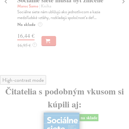
K
Marec Samo
| Kniha
Sociálne siete nám ubližujú ako jednotlivcom a kazia
Mik
medziľudské vzťahy, rozkladajú spoločnosť a def...
Mon
o k
Na sklade
?
Na
16,44 €
23
16,95 €
?
24
High-contrast mode
Čitatelia s podobným vkusom si
kúpili aj:
na sklade