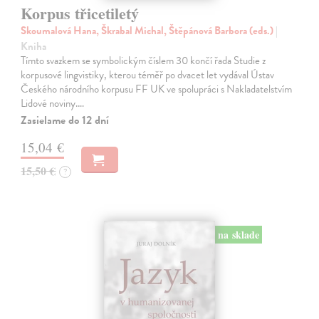
Korpus třicetiletý
Skoumalová Hana, Škrabal Michal, Štěpánová Barbora (eds.)
|
Kniha
Tímto svazkem se symbolickým číslem 30 končí řada Studie z
korpusové lingvistiky, kterou téměř po dvacet let vydával Ústav
Českého národního korpusu FF UK ve spolupráci s Nakladatelstvím
Lidové noviny.…
Zasielame do 12 dní
15,04 €
15,50 €
?
na sklade