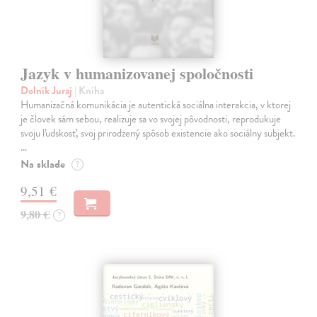
Jazyk v humanizovanej spoločnosti
Dolník Juraj
| Kniha
Humanizačná komunikácia je autentická sociálna interakcia, v ktorej
je človek sám sebou, realizuje sa vo svojej pôvodnosti, reprodukuje
svoju ľudskosť, svoj prirodzený spôsob existencie ako sociálny subjekt.
…
Na sklade
?
9,51 €
9,80 €
?