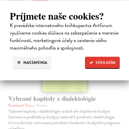
19,99 €
?
Príjmete naše cookies?
K prevádzke internetového kníhkupectva Artforum
využívame cookies slúžiace na zabezpečenie a meranie
funkčnosti, marketingové účely a zaistenie vášho
maximálneho pohodlia a spokojnosti.
NASTAVENIA
SÚHLASÍM
Vybrané kapitoly z dialektológie
Kováčová Viera
| Kniha
Vybrané kapitoly z dialektológie vznikali ako doplnková študijná
literatúra a podkladový študijný materiál k predmetu dialektológia.
Ich tvorba bola motivovaná potrebami študentov študijného programu
učiteľstvo…