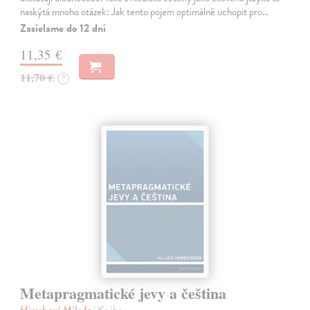
naskýtá mnoho otázek: Jak tento pojem optimálně uchopit pro…
Zasielame do 12 dní
11,35 €
11,70 €
?
Metapragmatické jevy a čeština
Hirschová Milada
| Kniha