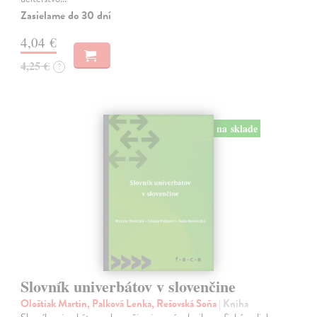
Zasielame do 30 dní
4,04 €
4,25 €
?
na sklade
Slovník univerbátov v slovenčine
Ološtiak Martin, Palková Lenka, Rešovská Soňa
| Kniha