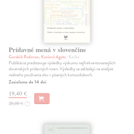
Prídavné mená v slovenčine
Garabík Radovan, Karčová Agáta
| Kniha
Publikácia predstavuje výsledky výskumu najfrekventovanejších
slovenských prídavných mien. Výsledky sa zakladajú na analýze
reálneho používania slov v písaných komunikátoch.
Zasielame do 14 dní
19,40 €
20,00 €
?