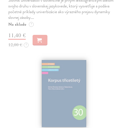
Slovník univerbátov v slovenčine je prvým lexikografickým dielom
svojho druhu v slovenskej jazykovede, ktorý vysvetľuje a podáva
početné príklady univerbizácie ako výrazného prejavu dynamiky
slovnej zásoby.…
Na sklade
?
11,40 €
12,00 €
?