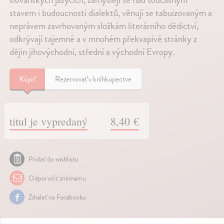
stavem i budoucností dialektů, věnují se tabuizovaným a
neprávem zavrhovaným složkám literárního dědictví,
odkrývají tajemné a v mnohém překvapivé stránky z
dějin jihovýchodní, střední a východní Evropy.
Kúpiť
Rezervovať v kníhkupectve
titul je vypredaný
8,40 €
Pridať do wishlistu
Odporučiť známemu
Zdielať na Facebooku