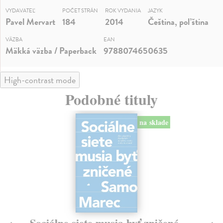
VYDAVATEĽ
POČET STRÁN
ROK VYDANIA
JAZYK
Pavel Mervart
184
2014
Čeština, poľština
VÄZBA
EAN
Mäkká väzba / Paperback
9788074650635
High-contrast mode
Podobné tituly
na sklade
Sociálne siete musia byť zničené
S