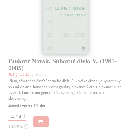
Ľudovít Novák. Súborné dielo V. (1981-
2005)
Behýlová Júlia
| Kniha
Piata, záverečná časť súborného diela Ľ. Nováka obsahuje syntetický
výklad vlastnej koncepcie etnogenézy Slovanov (Vznik Slovanov a ich
jazyka), komplexnú genetickú a typologickú charakteristiku
slovenčiny…
Zasielame do 14 dní
14,54 €
14,99 €
?