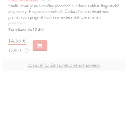
Studie navazuje na autorčiny předchozí publikace z oblasti lingvistické
pragmatiky (Pragmatika v češtině, Česká věta na rozhraní mezi
gramatikou a pragmatikou) a na některé stati zveřejněné v
posledních…
Zasielame do 12 dní
14,55 €
15,00 €
?
ZOBRAZIŤ ĎALŠIE Z KATEGÓRIE JAZYKOVEDA