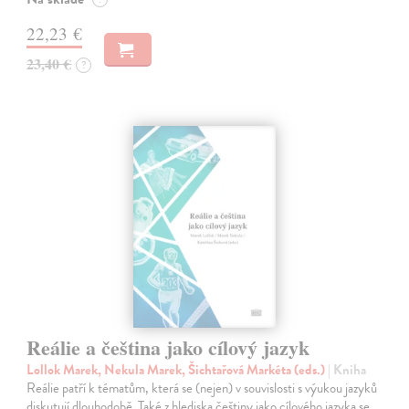
22,23 €
23,40 €
?
Reálie a čeština jako cílový jazyk
Lollok Marek, Nekula Marek, Šichtařová Markéta (eds.)
| Kniha
Reálie patří k tématům, která se (nejen) v souvislosti s výukou jazyků
diskutují dlouhodobě. Také z hlediska češtiny jako cílového jazyka se