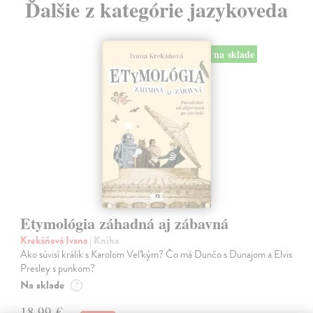
Ďalšie z kategórie jazykoveda
na sklade
Etymológia záhadná aj zábavná
Krekáňová Ivana
| Kniha
Ako súvisí králik s Karolom Veľkým? Čo má Dunčo s Dunajom a Elvis
Presley s punkom?
Na sklade
?
18,99 €