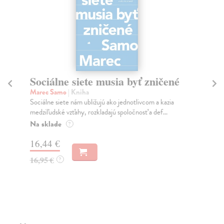
Sociálne siete musia byť zničené
S
K
Marec Samo
| Kniha
Sociálne siete nám ubližujú ako jednotlivcom a kazia
Mik
medziľudské vzťahy, rozkladajú spoločnosť a def...
Mon
o k
Na sklade
?
Na
16,44 €
23
16,95 €
?
24