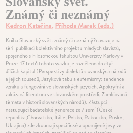
Slovanský svět.
Známý či neznámý
Kedron Kateřina
,
Příhoda Marek (eds.)
Kniha Slovanský svět: známý či neznámý?navazuje na
sérii publikací kolektivního projektu mladých slavistů,
spojeného s Filozofickou fakultou Univerzity Karlovy v
Praze. 17 textů tohoto svazku je rozděleno do čtyř
dílčích kapitol (Perspektivy dialektů slovanských národů
a jejich sousedů, Jazyková tabu a eufemismy: tendence
vzniku a fungování ve slovanských jazycích, Apokryfní a
zakázaná literatura ve slovanském prostředí, Zamlčovaná
témata v historii slovanských národů). Zástupci
nastupující badatelské generace ze 7 zemí (Česká
republika,Chorvatsko, Itálie, Polsko, Rakousko, Rusko,
Ukrajina) zde zkoumají specifické a opomíjené jevy ve
slovanských jazycích, zamýšlejí se nad současným