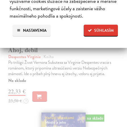
využívame cookies slúžiace na zabezpečenie a meranie
funkčnosti, marketingové účely a zaistenie vášho
maximálneho pohodlia a spokojnosti.
NASTAVENIA
SÚHLASÍM
Ahoj, debil
Despentes Virginie
| Kniha
Po trilógii Život Vernona Subutexa sa Virginie Despentes vracia s
románom, ktorý pripomína ultrasúčasnú verziu Nebezpečných
známostí. Ide o príbeh plný hnevu aj útechy, vzdoru aj prijatia.
Na sklade
22,33 €
23,50 €
?
na sklade