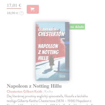
17,01 €
18,90 €
?
na sklade
Napoleon z Notting Hillu
Chesterton Gilbert Keith
| Kniha
Dej literárnej prvotiny anglický spisovateľa, filozofa a laického
teológa Gilberta Keitha Chestertona (1874 – 1936) Napoleon z