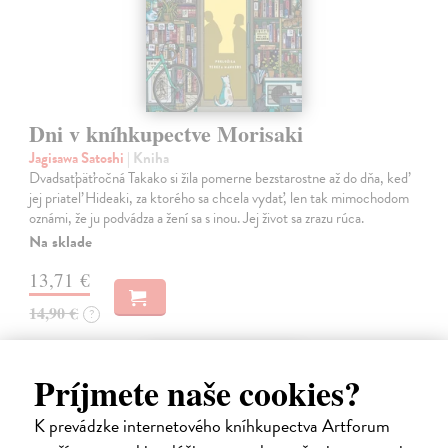
Dni v kníhkupectve Morisaki
Jagisawa Satoshi
| Kniha
Dvadsaťpäťročná Takako si žila pomerne bezstarostne až do dňa, keď
jej priateľ Hideaki, za ktorého sa chcela vydať, len tak mimochodom
oznámi, že ju podvádza a žení sa s inou. Jej život sa zrazu rúca.
Na sklade
13,71 €
14,90 €
?
na sklade
Príjmete naše cookies?
K prevádzke internetového kníhkupectva Artforum