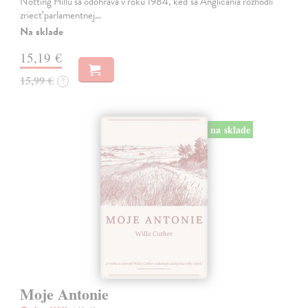
Notting Hillu sa odohráva v roku 1984, keď sa Angličania rozhodli
zriecť parlamentnej…
Na sklade
15,19 €
15,99 €
?
na sklade
Moje Antonie