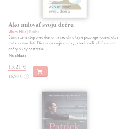
Ako milovať svoju dcéru
Blum Hila
| Kniha
Staršia žena stojí pred domom a cez okno tajne pozoruje rodinu: otca,
matku a dve deti. Díva sa na svoje vnučky, ktoré kvôli odlúčeniu od
dcéry nikdy nestretla.
Na sklade
15,21 €
16,90 €
?