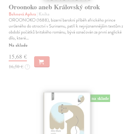
Oroonoko aneb Královský otrok
Behnová Aphra
| Kniha
OROONOKO (1688), bizarní barokní příběh afrického prince
uvrženého do otroctví v Surinamu, patří k nejvýznamnějším textům z
období počátků britského románu, bývá označován za první anglické
dílo, které…
Na sklade
15,68 €
16,50 €
?
na sklade