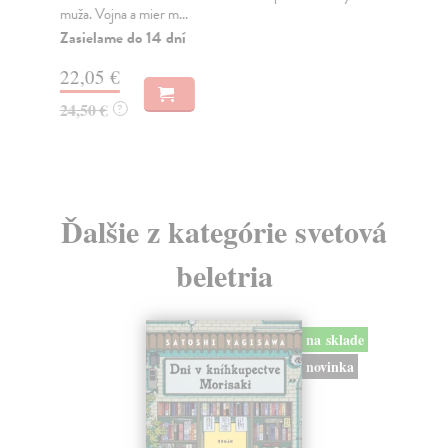
muža. Vojna a mier m...
Na
Zasielame do 14 dní
18
22,05 €
19
24,50 €
?
Ďalšie z kategórie svetová
beletria
na sklade
novinka