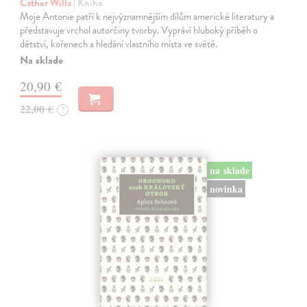
Cather Willa
| Kniha
Moje Antonie patří k nejvýznamnějším dílům americké literatury a
představuje vrchol autorčiny tvorby. Vypráví hluboký příběh o
dětství, kořenech a hledání vlastního místa ve světě.
Na sklade
20,90 €
22,00 €
?
na sklade
novinka