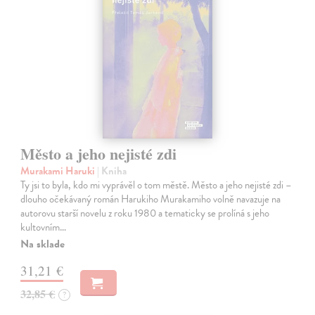
Město a jeho nejisté zdi
Murakami Haruki
| Kniha
Ty jsi to byla, kdo mi vyprávěl o tom městě. Město a jeho nejisté zdi –
dlouho očekávaný román Harukiho Murakamiho volně navazuje na
autorovu starší novelu z roku 1980 a tematicky se prolíná s jeho
kultovním…
Na sklade
31,21 €
32,85 €
?