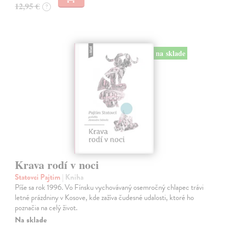
12,95 €
?
na sklade
Krava rodí v noci
Statovci Pajtim
| Kniha
Píše sa rok 1996. Vo Fínsku vychovávaný osemročný chlapec trávi
letné prázdniny v Kosove, kde zažíva čudesné udalosti, ktoré ho
poznačia na celý život.
Na sklade