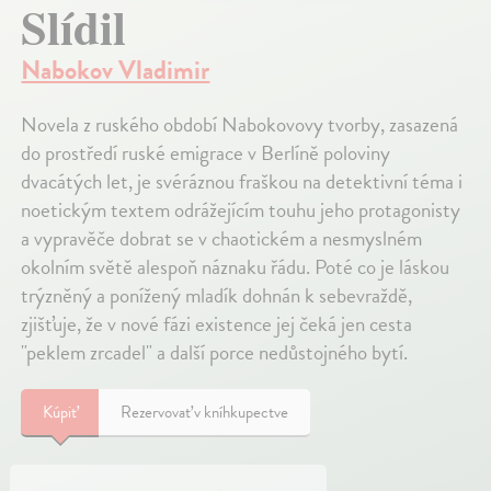
Slídil
Nabokov Vladimir
Novela z ruského období Nabokovovy tvorby, zasazená
do prostředí ruské emigrace v Berlíně poloviny
dvacátých let, je svéráznou fraškou na detektivní téma i
noetickým textem odrážejícím touhu jeho protagonisty
a vypravěče dobrat se v chaotickém a nesmyslném
okolním světě alespoň náznaku řádu. Poté co je láskou
trýzněný a ponížený mladík dohnán k sebevraždě,
zjišťuje, že v nové fázi existence jej čeká jen cesta
"peklem zrcadel" a další porce nedůstojného bytí.
Kúpiť
Rezervovať v kníhkupectve