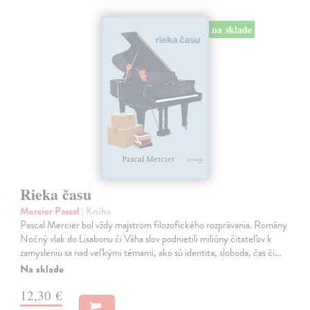
na sklade
Rieka času
Mercier Pascal
| Kniha
Pascal Mercier bol vždy majstrom filozofického rozprávania. Romány
Nočný vlak do Lisabonu či Váha slov podnietili milióny čitateľov k
zamysleniu sa nad veľkými témami, ako sú identita, sloboda, čas či…
Na sklade
12,30 €