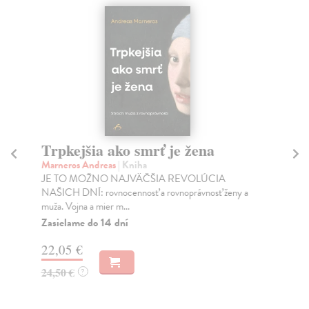
Trpkejšia ako smrť je žena
P
Marneros Andreas
| Kniha
Bor
JE TO MOŽNO NAJVÄČŠIA REVOLÚCIA
Tát
NAŠICH DNÍ: rovnocennosť a rovnoprávnosť ženy a
Bor
muža. Vojna a mier m...
Na
Zasielame do 14 dní
18
22,05 €
19
24,50 €
?