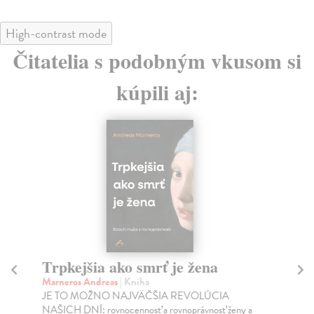
High-contrast mode
Čitatelia s podobným vkusom si
kúpili aj:
Trpkejšia ako smrť je žena
P
Marneros Andreas
| Kniha
Bor
JE TO MOŽNO NAJVÄČŠIA REVOLÚCIA
Tát
NAŠICH DNÍ: rovnocennosť a rovnoprávnosť ženy a
Bor