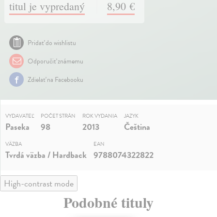
titul je vypredaný
8,90 €
Pridať do wishlistu
Odporučiť známemu
Zdielať na Facebooku
VYDAVATEĽ
POČET STRÁN
ROK VYDANIA
JAZYK
Paseka
98
2013
Čeština
VÄZBA
EAN
Tvrdá väzba / Hardback
9788074322822
High-contrast mode
Podobné tituly