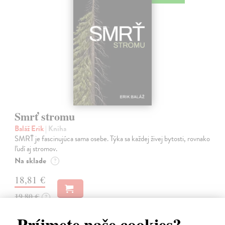
Smrť stromu
Baláž Erik
| Kniha
SMRŤ je fascinujúca sama osebe. Týka sa každej živej bytosti, rovnako
ľudí aj stromov.
Na sklade
?
18,81 €
19,80 €
?
Príjmete naše cookies?