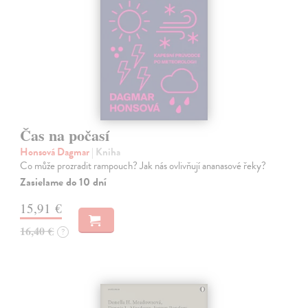
Čas na počasí
Honsová Dagmar
| Kniha
Co může prozradit rampouch? Jak nás ovlivňují ananasové řeky?
Zasielame do 10 dní
15,91 €
16,40 €
?