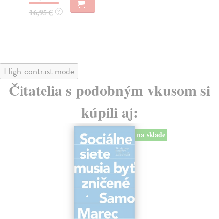
23
16,95 €
?
24
High-contrast mode
Čitatelia s podobným vkusom si
kúpili aj:
na sklade