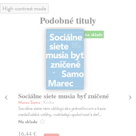
High-contrast mode
Podobné tituly
na sklade
Sociálne siete musia byť zničené
S
K
Marec Samo
| Kniha
Sociálne siete nám ubližujú ako jednotlivcom a kazia
Mik
medziľudské vzťahy, rozkladajú spoločnosť a def...
Mon
o k
Na sklade
?
Na
16,44 €