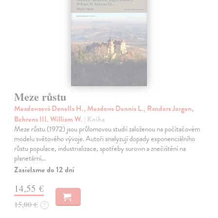
Meze růstu
Meadowsová Donella H., Meadows Dennis L., Randers Jorgen,
Behrens III. William W.
| Kniha
Meze růstu (1972) jsou průlomovou studií založenou na počítačovém
modelu světového vývoje. Autoři analyzují dopady exponenciálního
růstu populace, industrializace, spotřeby surovin a znečištění na
planetární…
Zasielame do 12 dní
14,55 €
15,00 €
?