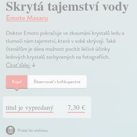
Skrytá tajemství vody
Emoto Masaru
Doktor Emoto pokračuje ve zkoumání krystalů ledu a
tlumočí nám tajemství, které v sobě skrývají. Také
čtenářům je dána možnost pocítit léčivé účinky
ledových krystalů zachycených na fotografiích.
Čítať ďalej
↓
Kúpiť
Rezervovať v kníhkupectve
titul je vypredaný
7,30 €
Pridať do wishlistu