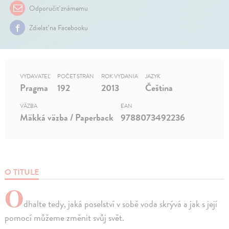
Odporučiť známemu
Zdielať na Facebooku
VYDAVATEĽ
POČET STRÁN
ROK VYDANIA
JAZYK
Pragma
192
2013
Čeština
VÄZBA
EAN
Mäkká väzba / Paperback
9788073492236
O TITULE
O
dhalte tedy, jaká poselství v sobě voda skrývá a jak s její
pomocí můžeme změnit svůj svět.