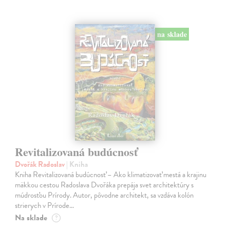
na sklade
Revitalizovaná budúcnosť
Dvořák Radoslav
| Kniha
Kniha Revitalizovaná budúcnosť – Ako klimatizovať mestá a krajinu
mäkkou cestou Radoslava Dvořáka prepája svet architektúry s
múdrosťou Prírody. Autor, pôvodne architekt, sa vzdáva kolón
strierych v Prírode…
Na sklade
?