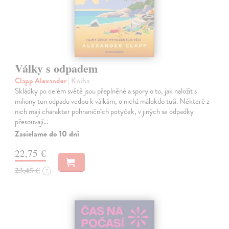
Války s odpadem
Clapp Alexander
| Kniha
Skládky po celém světě jsou přeplněné a spory o to, jak naložit s
miliony tun odpadu vedou k válkám, o nichž málokdo tuší. Některé z
nich mají charakter pohraničních potyček, v jiných se odpadky
přesouvají…
Zasielame do 10 dní
22,75 €
23,45 €
?