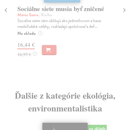
Sociálne siete musia byť zničené
S
K
Marec Samo
| Kniha
Sociálne siete nám ubližujú ako jednotlivcom a kazia
Mik
medziľudské vzťahy, rozkladajú spoločnosť a def...
Mon
o k
Na sklade
?
Na
16,44 €
23
16,95 €
?
24
Ďalšie z kategórie ekológia,
environmentalistika
na sklade