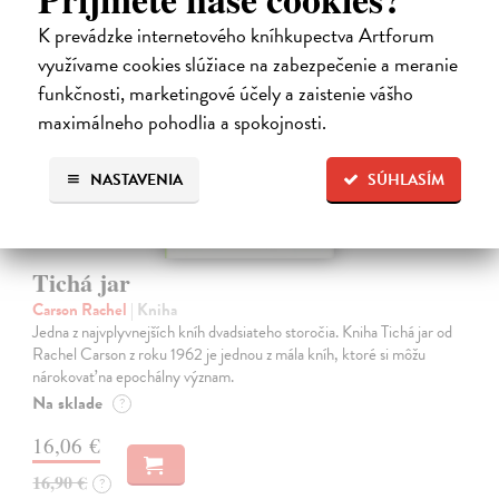
na sklade
K prevádzke internetového kníhkupectva Artforum
využívame cookies slúžiace na zabezpečenie a meranie
funkčnosti, marketingové účely a zaistenie vášho
maximálneho pohodlia a spokojnosti.
NASTAVENIA
SÚHLASÍM
Tichá jar
Carson Rachel
| Kniha
Jedna z najvplyvnejších kníh dvadsiateho storočia. Kniha Tichá jar od
Rachel Carson z roku 1962 je jednou z mála kníh, ktoré si môžu
nárokovať na epochálny význam.
Na sklade
?
16,06 €
16,90 €
?