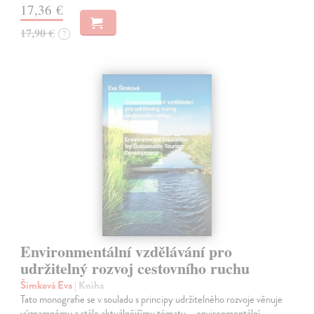
17,36 €
17,90 €
?
Environmentální vzdělávání pro
udržitelný rozvoj cestovního ruchu
Šimková Eva
| Kniha
Tato monografie se v souladu s principy udržitelného rozvoje věnuje
významnému a stále aktuálnějšímu tématu – environmentální