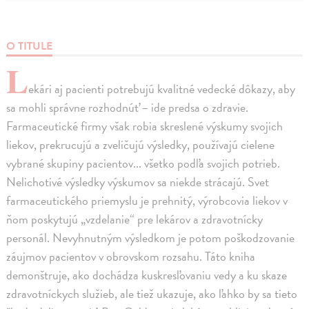
O TITULE
L
ekári aj pacienti potrebujú kvalitné vedecké dôkazy, aby
sa mohli správne rozhodnúť – ide predsa o zdravie.
Farmaceutické firmy však robia skreslené výskumy svojich
liekov, prekrucujú a zveličujú výsledky, používajú cielene
vybrané skupiny pacientov... všetko podľa svojich potrieb.
Nelichotivé výsledky výskumov sa niekde strácajú. Svet
farmaceutického priemyslu je prehnitý, výrobcovia liekov v
ňom poskytujú „vzdelanie“ pre lekárov a zdravotnícky
personál. Nevyhnutným výsledkom je potom poškodzovanie
záujmov pacientov v obrovskom rozsahu. Táto kniha
demonštruje, ako dochádza kuskresľovaniu vedy a ku skaze
zdravotníckych služieb, ale tiež ukazuje, ako ľahko by sa tieto