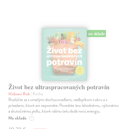
na sklade
Život bez ultraspracovaných potravín
Hobson Rob
| Kniha
Rozlúčte sa s umelými dochucovadlami, nadbytkom cukru a s
prísadami, ktoré ani nepoznáte. Povedzte áno lahodnému, výživnému
a skutočnému jedlu, ktoré vášmu telu dodá novú energiu.
Na sklade
?
19,30 €