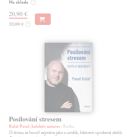
Na sklade
?
20,90 €
22,00 €
?
Posilování stresem
Kolář Pavel, kolektív autorov
| Kniha
O stresu se hovoří zejména jako o umělé, lidstvem vyrobené zátěži.