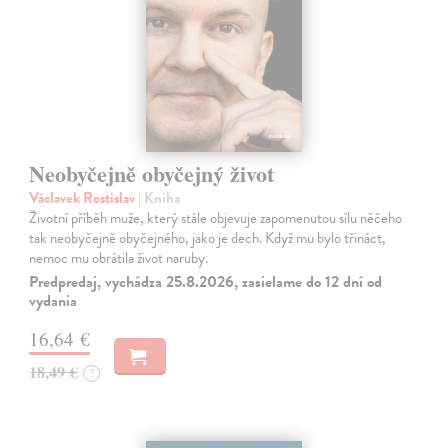
Neobyčejně obyčejný život
Václavek Rostislav
| Kniha
Životní příběh muže, který stále objevuje zapomenutou sílu něčeho
tak neobyčejně obyčejného, jako je dech. Když mu bylo třináct,
nemoc mu obrátila život naruby.
Predpredaj, vychádza 25.8.2026, zasielame do 12 dní od
vydania
16,64 €
18,49 €
?