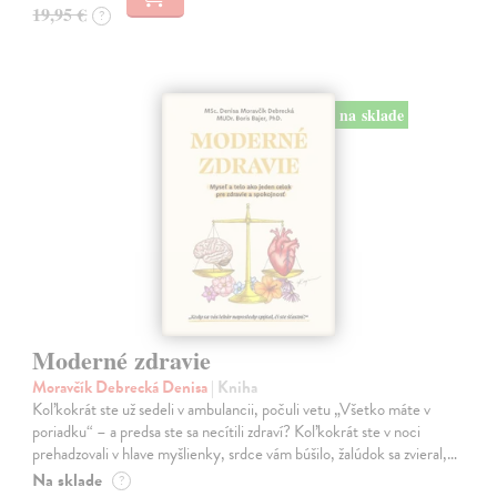
19,95 €
?
na sklade
Moderné zdravie
Moravčík Debrecká Denisa
| Kniha
Koľkokrát ste už sedeli v ambulancii, počuli vetu „Všetko máte v
poriadku“ – a predsa ste sa necítili zdraví? Koľkokrát ste v noci
prehadzovali v hlave myšlienky, srdce vám búšilo, žalúdok sa zvieral,…
Na sklade
?