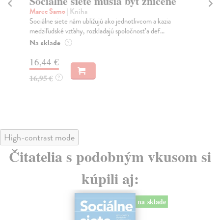
Sociálne siete musia byť zničené
S
K
Marec Samo
| Kniha
Sociálne siete nám ubližujú ako jednotlivcom a kazia
Mik
medziľudské vzťahy, rozkladajú spoločnosť a def...
Mon
o k
Na sklade
?
Na
16,44 €
23
16,95 €
?
24
High-contrast mode
Čitatelia s podobným vkusom si
kúpili aj:
na sklade