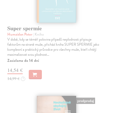
Super spermie
Humaidan Peter
| Kniha
V době, kdy se téměř polovina případů neplodnosti připisuje
faktorům na straně muže, přichází kniha SUPER SPERMIE jako
komplexní a praktický průvodce pro všechny muže, kteří chtějí
maximalizovat svou plodnost…
Zasielame do 14 dní
14,54 €
14,99 €
?
predpredaj