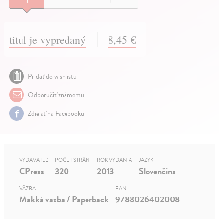
titul je vypredaný
8,45 €
Pridať do wishlistu
Odporučiť známemu
Zdielať na Facebooku
VYDAVATEĽ
POČET STRÁN
ROK VYDANIA
JAZYK
CPress
320
2013
Slovenčina
VÄZBA
EAN
Mäkká väzba / Paperback
9788026402008