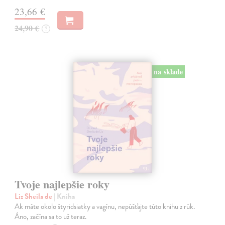
23,66 €
24,90 €
?
na sklade
Tvoje najlepšie roky
Liz Sheila de
| Kniha
Ak máte okolo štyridsiatky a vagínu, nepúšťajte túto knihu z rúk.
Áno, začína sa to už teraz.