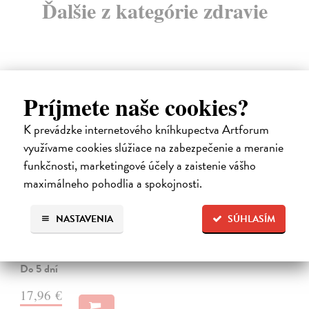
Ďalšie z kategórie zdravie
Príjmete naše cookies?
novinka
K prevádzke internetového kníhkupectva Artforum
využívame cookies slúžiace na zabezpečenie a meranie
funkčnosti, marketingové účely a zaistenie vášho
maximálneho pohodlia a spokojnosti.
Kód zad
NASTAVENIA
SÚHLASÍM
Novotný Michal
| Kniha
Co dělat, když vás bolí záda? Cvičit?
Do 5 dní
17,96 €