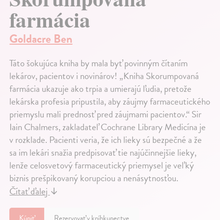
farmácia
Goldacre Ben
Táto šokujúca kniha by mala byť povinným čítaním
lekárov, pacientov i novinárov! „Kniha Skorumpovaná
farmácia ukazuje ako trpia a umierajú ľudia, pretože
lekárska profesia pripustila, aby záujmy farmaceutického
priemyslu mali prednosť pred záujmami pacientov.“ Sir
Iain Chalmers, zakladateľ Cochrane Library Medicína je
v rozklade. Pacienti veria, že ich lieky sú bezpečné a že
sa im lekári snažia predpisovať tie najúčinnejšie lieky,
lenže celosvetový farmaceutický priemysel je veľký
biznis prešpikovaný korupciou a nenásytnosťou.
Čítať ďalej
↓
Kúpiť
Rezervovať v kníhkupectve