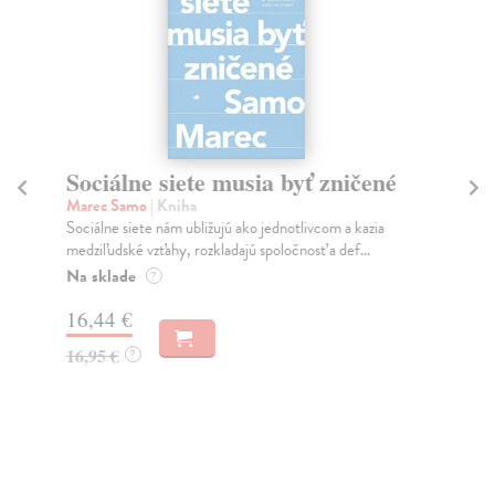
Sociálne siete musia byť zničené
S
K
Marec Samo
| Kniha
Sociálne siete nám ubližujú ako jednotlivcom a kazia
Mik
medziľudské vzťahy, rozkladajú spoločnosť a def...
Mon
o k
Na sklade
?
Na
16,44 €
23
16,95 €
?
24