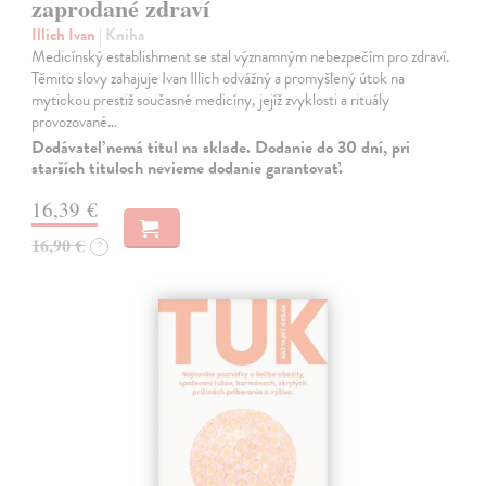
zaprodané zdraví
Illich Ivan
| Kniha
Medicínský establishment se stal významným nebezpečím pro zdraví.
Těmito slovy zahajuje Ivan Illich odvážný a promyšlený útok na
mytickou prestiž současné medicíny, jejíž zvyklosti a rituály
provozované…
Dodávateľ nemá titul na sklade. Dodanie do 30 dní, pri
starších tituloch nevieme dodanie garantovať.
16,39 €
16,90 €
?