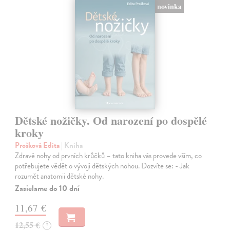
novinka
Dětské nožičky. Od narození po dospělé
kroky
Prošková Edita
| Kniha
Zdravé nohy od prvních krůčků – tato kniha vás provede vším, co
potřebujete vědět o vývoji dětských nohou. Dozvíte se: - Jak
rozumět anatomii dětské nohy.
Zasielame do 10 dní
11,67 €
12,55 €
?