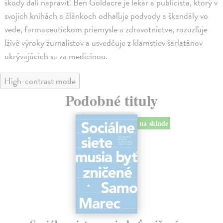
škody dali napraviť. Ben Goldacre je lekár a publicista, ktorý v
svojich knihách a článkoch odhaľuje podvody a škandály vo
vede, farmaceutickom priemysle a zdravotníctve, rozuzľuje
lživé výroky žurnalistov a usvedčuje z klamstiev šarlatánov
ukrývajúcich sa za medicínou.
High-contrast mode
Podobné tituly
na sklade