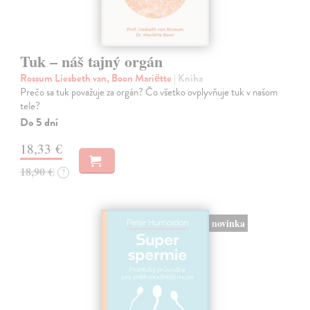
Tuk – náš tajný orgán
Rossum Liesbeth van, Boon Mariëtte
| Kniha
Prečo sa tuk považuje za orgán? Čo všetko ovplyvňuje tuk v našom
tele?
Do 5 dní
18,33 €
18,90 €
?
novinka