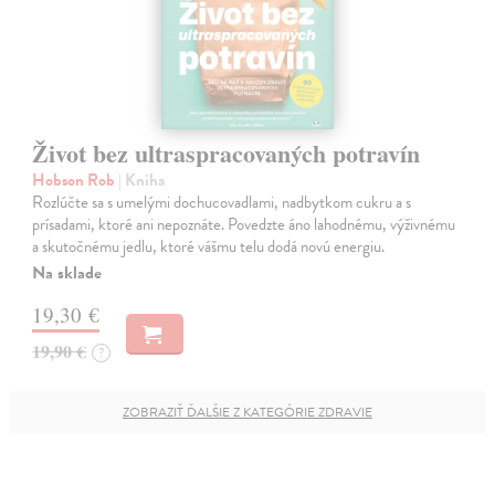
Život bez ultraspracovaných potravín
Hobson Rob
| Kniha
Rozlúčte sa s umelými dochucovadlami, nadbytkom cukru a s
prísadami, ktoré ani nepoznáte. Povedzte áno lahodnému, výživnému
a skutočnému jedlu, ktoré vášmu telu dodá novú energiu.
Na sklade
19,30 €
19,90 €
?
ZOBRAZIŤ ĎALŠIE Z KATEGÓRIE ZDRAVIE