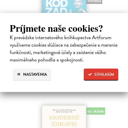
novinka
Príjmete naše cookies?
K prevádzke internetového kníhkupectva Artforum
Kód zad
využívame cookies slúžiace na zabezpečenie a meranie
funkčnosti, marketingové účely a zaistenie vášho
Novotný Michal
| Kniha
Co dělat, když vás bolí záda? Cvičit?
maximálneho pohodlia a spokojnosti.
Do 3 dní
NASTAVENIA
SÚHLASÍM
17,96 €
19,95 €
?
na sklade