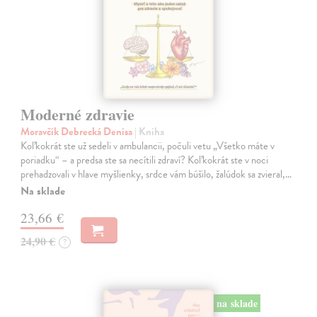
Moderné zdravie
Moravčík Debrecká Denisa
| Kniha
Koľkokrát ste už sedeli v ambulancii, počuli vetu „Všetko máte v
poriadku“ – a predsa ste sa necítili zdraví? Koľkokrát ste v noci
prehadzovali v hlave myšlienky, srdce vám búšilo, žalúdok sa zvieral,…
Na sklade
23,66 €
24,90 €
?
na sklade