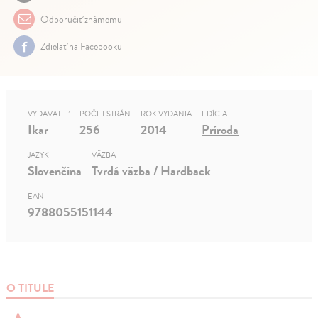
Odporučiť známemu
Zdielať na Facebooku
VYDAVATEĽ
POČET STRÁN
ROK VYDANIA
EDÍCIA
Ikar
256
2014
Príroda
JAZYK
VÄZBA
Slovenčina
Tvrdá väzba / Hardback
EAN
9788055151144
O TITULE