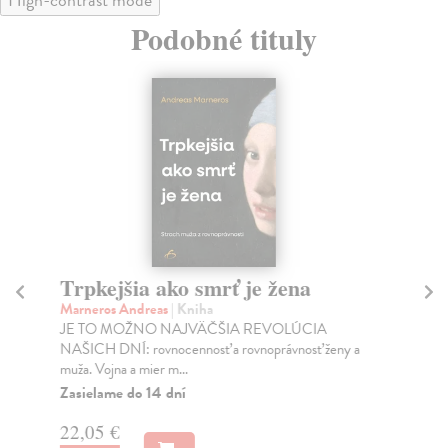
Podobné tituly
Trpkejšia ako smrť je žena
P
Marneros Andreas
| Kniha
Bor
JE TO MOŽNO NAJVÄČŠIA REVOLÚCIA
Tát
NAŠICH DNÍ: rovnocennosť a rovnoprávnosť ženy a
Bor
muža. Vojna a mier m...
Na
Zasielame do 14 dní
18
22,05 €
19