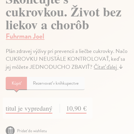
cukrovkou. Život bez
liekov a chorôb
Fuhrman Joel
Plán zdravej výživy pri prevencii a liečbe cukrovky. Načo
CUKROVKU NEUSTÁLE KONTROLOVAŤ, keď sa
jej môžete JEDNODUCHO ZBAVIŤ?
Čítať ďalej
↓
Kúpiť
Rezervovať v kníhkupectve
titul je vypredaný
10,90 €
Pridať do wishlistu