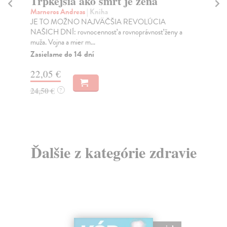
Trpkejšia ako smrť je žena
P
Marneros Andreas
| Kniha
Bor
JE TO MOŽNO NAJVÄČŠIA REVOLÚCIA
Tát
NAŠICH DNÍ: rovnocennosť a rovnoprávnosť ženy a
Bor
muža. Vojna a mier m...
Na
Zasielame do 14 dní
18
22,05 €
19
24,50 €
?
Ďalšie z kategórie zdravie