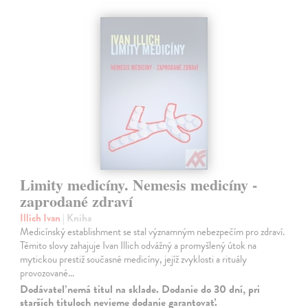
Limity medicíny. Nemesis medicíny -
zaprodané zdraví
Illich Ivan
| Kniha
Medicínský establishment se stal významným nebezpečím pro zdraví.
Těmito slovy zahajuje Ivan Illich odvážný a promyšlený útok na
mytickou prestiž současné medicíny, jejíž zvyklosti a rituály
provozované…
Dodávateľ nemá titul na sklade. Dodanie do 30 dní, pri
starších tituloch nevieme dodanie garantovať.