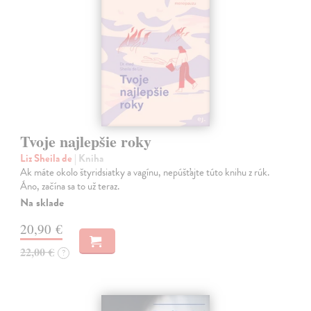
Tvoje najlepšie roky
Liz Sheila de
| Kniha
Ak máte okolo štyridsiatky a vagínu, nepúšťajte túto knihu z rúk.
Áno, začína sa to už teraz.
Na sklade
20,90 €
22,00 €
?