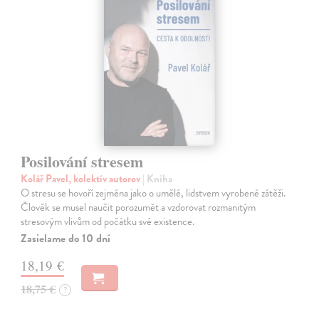
Posilování stresem
Kolář Pavel, kolektív autorov
| Kniha
O stresu se hovoří zejména jako o umělé, lidstvem vyrobené zátěži.
Člověk se musel naučit porozumět a vzdorovat rozmanitým
stresovým vlivům od počátku své existence.
Zasielame do 10 dní
18,19 €
18,75 €
?