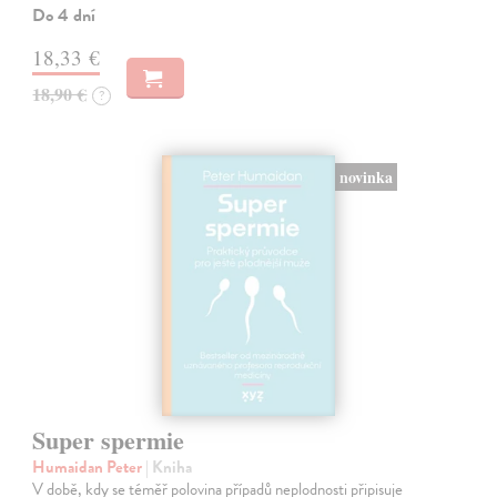
Do 4 dní
18,33 €
18,90 €
?
novinka
Super spermie
Humaidan Peter
| Kniha
V době, kdy se téměř polovina případů neplodnosti připisuje