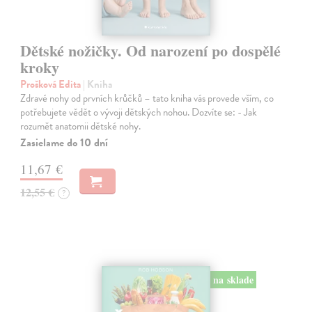
Dětské nožičky. Od narození po dospělé
kroky
Prošková Edita
| Kniha
Zdravé nohy od prvních krůčků – tato kniha vás provede vším, co
potřebujete vědět o vývoji dětských nohou. Dozvíte se: - Jak
rozumět anatomii dětské nohy.
Zasielame do 10 dní
11,67 €
12,55 €
?
na sklade