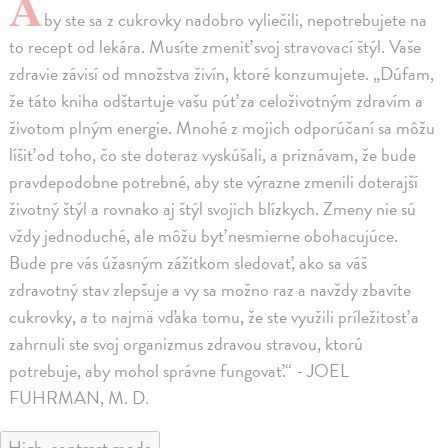
A
by ste sa z cukrovky nadobro vyliečili, nepotrebujete na
to recept od lekára. Musíte zmeniť svoj stravovací štýl. Vaše
zdravie závisí od množstva živín, ktoré konzumujete. „Dúfam,
že táto kniha odštartuje vašu púť za celoživotným zdravím a
životom plným energie. Mnohé z mojich odporúčaní sa môžu
líšiť od toho, čo ste doteraz vyskúšali, a priznávam, že bude
pravdepodobne potrebné, aby ste výrazne zmenili doterajší
životný štýl a rovnako aj štýl svojich blízkych. Zmeny nie sú
vždy jednoduché, ale môžu byť nesmierne obohacujúce.
Bude pre vás úžasným zážitkom sledovať, ako sa váš
zdravotný stav zlepšuje a vy sa možno raz a navždy zbavíte
cukrovky, a to najmä vďaka tomu, že ste využili príležitosť a
zahrnuli ste svoj organizmus zdravou stravou, ktorú
potrebuje, aby mohol správne fungovať.“ - JOEL
FUHRMAN, M. D.
High-contrast mode