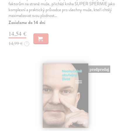
faktorům na straně muže, přichází kniha SUPER SPERMIE jako
komplexní a praktický průvodce pro všechny muže, kteří chtějí
maximalizovat svou plodnost…
Zasielame do 14 dní
14,54 €
14,99 €
?
predpredaj