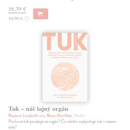
16,39 €
16,90 €
?
Tuk – náš tajný orgán
Rossum Liesbeth van, Boon Mariëtte
| Kniha
Prečo sa tuk považuje za orgán? Čo všetko ovplyvňuje tuk v našom
tele?