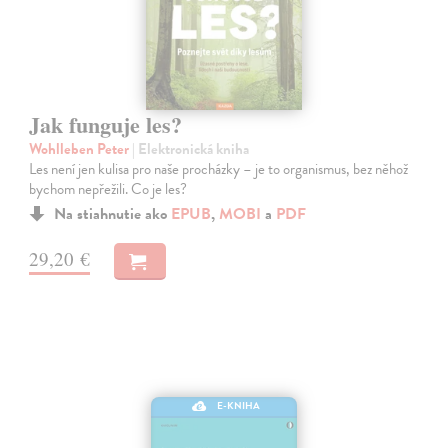
Jak funguje les?
Wohlleben Peter
| Elektronická kniha
Les není jen kulisa pro naše procházky – je to organismus, bez něhož
bychom nepřežili. Co je les?
Na stiahnutie ako
EPUB
,
MOBI
a
PDF
29,20 €
E-KNIHA