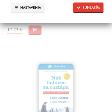
miliony tun odpadu vedou k válkám, o nichž málokdo tuší. Některé z
nich mají charakter pohraničních potyček, v jiných se odpadky
NASTAVENIA
SÚHLASÍM
přesouvají…
Na stiahnutie ako
EPUB
a
MOBI
17,73 €
E-KNIHA