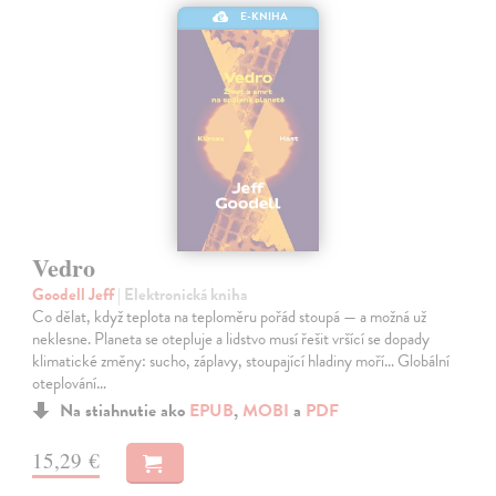
E-KNIHA
Vedro
Goodell Jeff
| Elektronická kniha
Co dělat, když teplota na teploměru pořád stoupá — a možná už
neklesne. Planeta se otepluje a lidstvo musí řešit vršící se dopady
klimatické změny: sucho, záplavy, stoupající hladiny moří… Globální
oteplování…
Na stiahnutie ako
EPUB
,
MOBI
a
PDF
15,29 €