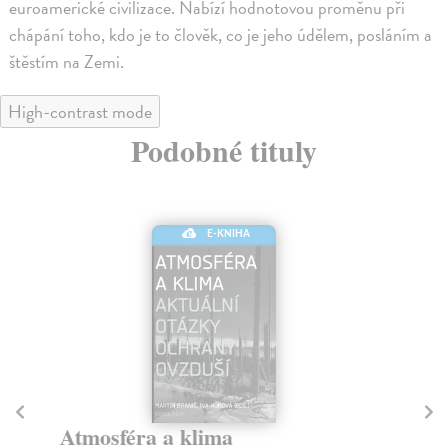
euroamerické civilizace. Nabízí hodnotovou proměnu při
chápání toho, kdo je to člověk, co je jeho údělem, posláním a
štěstím na Zemi.
High-contrast mode
Podobné tituly
E-KNIHA
Atmosféra a klima
Pů