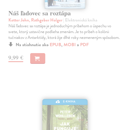
Náš ľadovec sa roztápa
Kotter John, Rathgeber Holger
| Elektronická kniha
Náš ľadovec sa roztápa je jednoduchým príbehom o úspechu vo
svete, ktorý ustavične podlieha zmenám. Je to príbeh o kolónii
tučniakov z Antarktídy, ktorá žije dlhé roky nezmeneným spôsobom.
Na stiahnutie ako
EPUB
,
MOBI
a
PDF
9,99 €
E-KNIHA