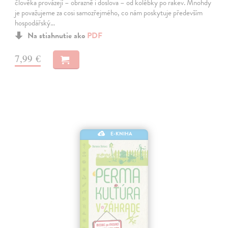
člověka provázejí – obrazně i doslova – od kolébky po rakev. Mnohdy
je považujeme za cosi samozřejmého, co nám poskytuje především
hospodářský…
Na stiahnutie ako
PDF
7,99 €
E-KNIHA