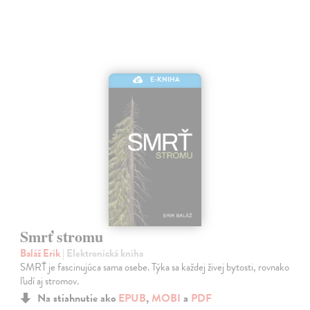
E-KNIHA
Smrť stromu
Baláž Erik
| Elektronická kniha
SMRŤ je fascinujúca sama osebe. Týka sa každej živej bytosti, rovnako
ľudí aj stromov.
Na stiahnutie ako
EPUB
,
MOBI
a
PDF