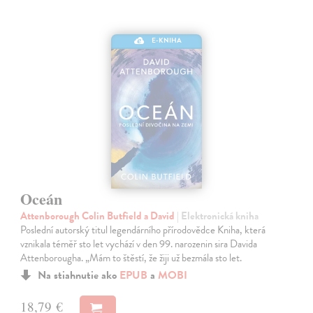
E-KNIHA
Oceán
Attenborough Colin Butfield a David
| Elektronická kniha
Poslední autorský titul legendárního přírodovědce Kniha, která
vznikala téměř sto let vychází v den 99. narozenin sira Davida
Attenborougha. „Mám to štěstí, že žiji už bezmála sto let.
Na stiahnutie ako
EPUB
a
MOBI
18,79 €