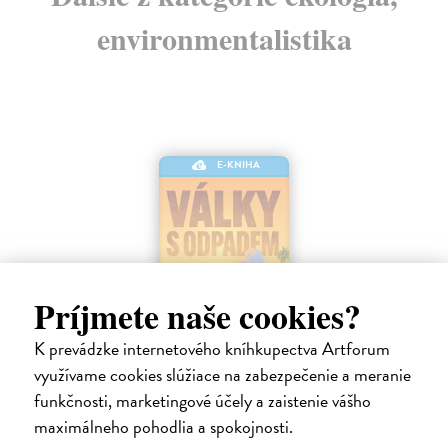
environmentalistika
E-KNIHA
Príjmete naše cookies?
K prevádzke internetového kníhkupectva Artforum
využívame cookies slúžiace na zabezpečenie a meranie
Války s odpadem
funkčnosti, marketingové účely a zaistenie vášho
Clapp Alexander
| Elektronická kniha
maximálneho pohodlia a spokojnosti.
Skládky po celém světě jsou přeplněné a spory o to, jak naložit s