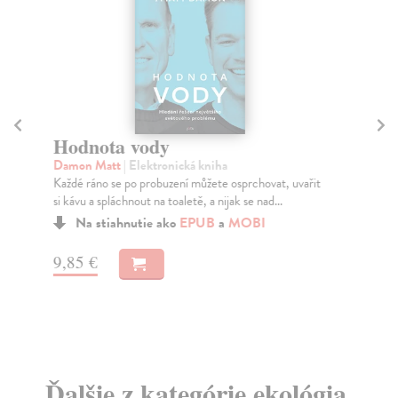
Hodnota vody
A
Damon Matt
| Elektronická kniha
Bra
Každé ráno se po probuzení můžete osprchovat, uvařit
Pub
si kávu a spláchnout na toaletě, a nijak se nad...
odb
Na stiahnutie ako
EPUB
a
MOBI
9,85 €
9,
Ďalšie z kategórie ekológia,