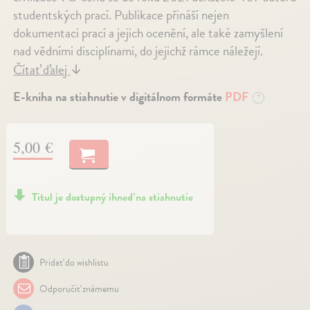
studentských prací. Publikace přináší nejen
dokumentaci prací a jejich ocenění, ale také zamyšlení
nad vědními disciplínami, do jejichž rámce náležejí.
Čítať ďalej
↓
E-kniha na stiahnutie v digitálnom formáte
PDF
?
5,00 €
Titul je dostupný ihneď na stiahnutie
Pridať do wishlistu
Odporučiť známemu