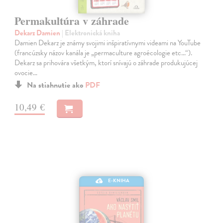
Permakultúra v záhrade
Dekarz Damien
| Elektronická kniha
Damien Dekarz je známy svojimi inšpiratívnymi videami na YouTube
(francúzsky názov kanála je „permaculture agroécologie etc...“).
Dekarz sa prihovára všetkým, ktorí snívajú o záhrade produkujúcej
ovocie…
Na stiahnutie ako
PDF
10,49 €
E-KNIHA