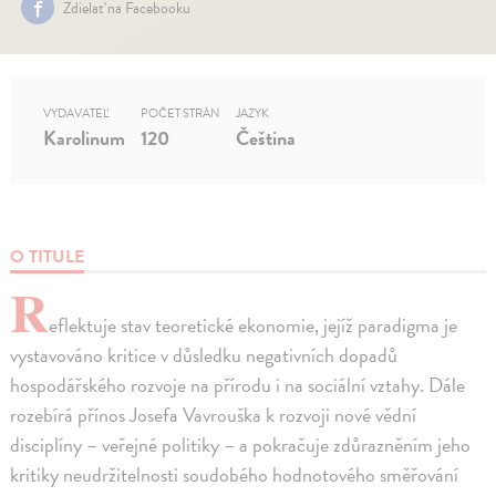
Zdielať na Facebooku
VYDAVATEĽ
POČET STRÁN
JAZYK
Karolinum
120
Čeština
O TITULE
R
eflektuje stav teoretické ekonomie, jejíž paradigma je
vystavováno kritice v důsledku negativních dopadů
hospodářského rozvoje na přírodu i na sociální vztahy. Dále
rozebírá přínos Josefa Vavrouška k rozvoji nové vědní
disciplíny – veřejné politiky – a pokračuje zdůrazněním jeho
kritiky neudržitelnosti soudobého hodnotového směřování