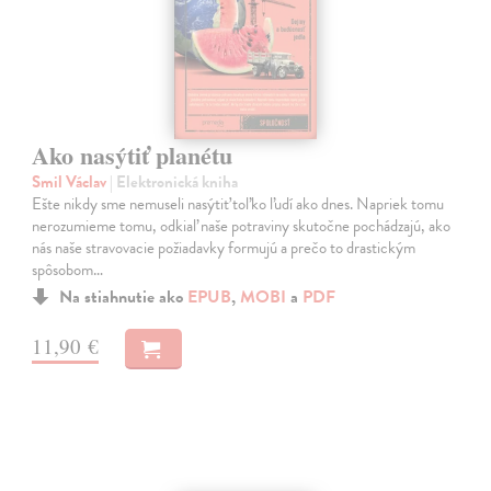
Ako nasýtiť planétu
Smil Václav
| Elektronická kniha
Ešte nikdy sme nemuseli nasýtiť toľko ľudí ako dnes. Napriek tomu
nerozumieme tomu, odkiaľ naše potraviny skutočne pochádzajú, ako
nás naše stravovacie požiadavky formujú a prečo to drastickým
spôsobom…
Na stiahnutie ako
EPUB
,
MOBI
a
PDF
11,90 €