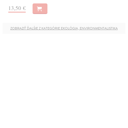
13,50 €
ZOBRAZIŤ ĎALŠIE Z KATEGÓRIE EKOLÓGIA, ENVIRONMENTALISTIKA