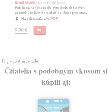
Braniš Martin
| Elektronická kniha
Vej
Publikace, na níž se podílel tým předních českých
Půd
odborníků na životní prostředí, se věnuje problema...
fak
Na stiahnutie ako
PDF
9,00 €
8,
High-contrast mode
Čitatelia s podobným vkusom si
kúpili aj:
E-KNIHA