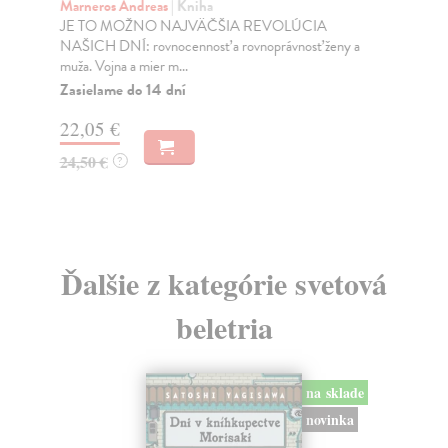
Marneros Andreas
| Kniha
Bor
JE TO MOŽNO NAJVÄČŠIA REVOLÚCIA
Tát
NAŠICH DNÍ: rovnocennosť a rovnoprávnosť ženy a
Bor
muža. Vojna a mier m...
Na
Zasielame do 14 dní
18
22,05 €
19
24,50 €
?
Ďalšie z kategórie svetová
beletria
na sklade
novinka