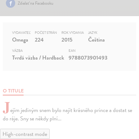
Zdielať na Facebooku
VYDAVATEĽ
POČET STRÁN
ROK VYDANIA
JAZYK
Omega
224
2015
Čeština
VÄZBA
EAN
Tvrdá väzba / Hardback
9788073901493
O TITULE
J
ejím jediným snem bylo najít krásného prince a dostat se
do ráje. Sny se někdy plní...
High-contrast mode