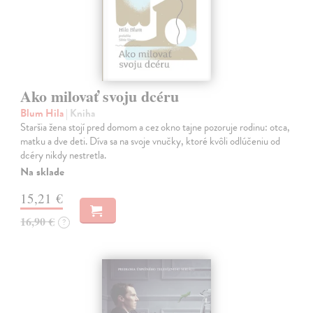
Ako milovať svoju dcéru
Blum Hila
| Kniha
Staršia žena stojí pred domom a cez okno tajne pozoruje rodinu: otca,
matku a dve deti. Díva sa na svoje vnučky, ktoré kvôli odlúčeniu od
dcéry nikdy nestretla.
Na sklade
15,21 €
16,90 €
?