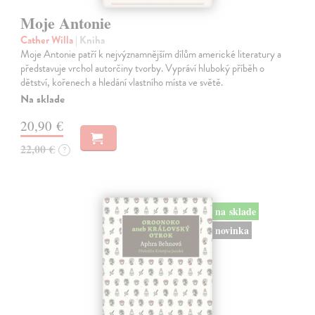
Moje Antonie
Cather Willa
| Kniha
Moje Antonie patří k nejvýznamnějším dílům americké literatury a
představuje vrchol autorčiny tvorby. Vypráví hluboký příběh o
dětství, kořenech a hledání vlastního místa ve světě.
Na sklade
20,90 €
22,00 €
?
na sklade
novinka