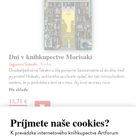
Dni v kníhkupectve Morisaki
Jagisawa Satoshi
| Kniha
Dvadsaťpäťročná Takako si žila pomerne bezstarostne až do dňa, keď
jej priateľ Hideaki, za ktorého sa chcela vydať, len tak mimochodom
oznámi, že ju podvádza a žení sa s inou. Jej život sa zrazu rúca.
Na sklade
13,71 €
14,90 €
?
Príjmete naše cookies?
na sklade
K prevádzke internetového kníhkupectva Artforum