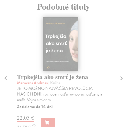
Podobné tituly
Trpkejšia ako smrť je žena
P
Marneros Andreas
| Kniha
Bor
JE TO MOŽNO NAJVÄČŠIA REVOLÚCIA
Tát
NAŠICH DNÍ: rovnocennosť a rovnoprávnosť ženy a
Bor
muža. Vojna a mier m...
Na
Zasielame do 14 dní
18
22,05 €
19
24,50 €
?