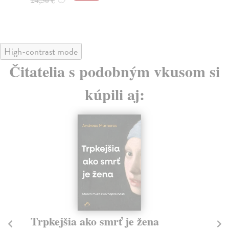
High-contrast mode
Čitatelia s podobným vkusom si
kúpili aj:
Trpkejšia ako smrť je žena
P