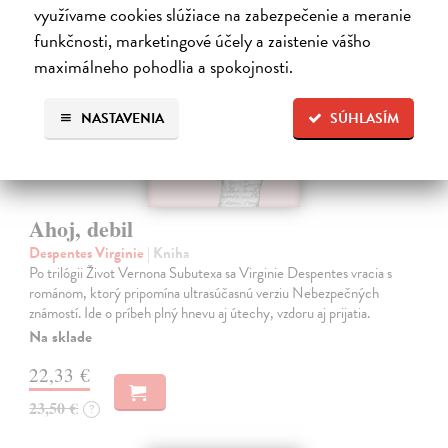
využívame cookies slúžiace na zabezpečenie a meranie
funkčnosti, marketingové účely a zaistenie vášho
maximálneho pohodlia a spokojnosti.
NASTAVENIA
SÚHLASÍM
Ahoj, debil
Despentes Virginie
| Kniha
Po trilógii Život Vernona Subutexa sa Virginie Despentes vracia s
románom, ktorý pripomína ultrasúčasnú verziu Nebezpečných
známostí. Ide o príbeh plný hnevu aj útechy, vzdoru aj prijatia.
Na sklade
22,33 €
23,50 €
?