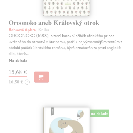
Oroonoko aneb Královský otrok
Behnová Aphra
| Kniha
OROONOKO (1688), bizarní barokní příběh afrického prince
uvrženého do otroctví v Surinamu, patří k nejvýznamnějším textům z
období počátků britského románu, bývá označován za první anglické
dílo, které…
Na sklade
15,68 €
16,50 €
?
na sklade