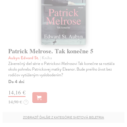
Patrick Melrose. Tak konečne 5
Aubyn Edward St.
| Kniha
Záverečný diel série o Patrickovi Melrosovi Tak konečne sa roztáča
okolo pohrebu Patrickovej matky Eleanor. Bude preňho život bez
rodičov vytúženým vyslobodením?
Do 4 dní
14,16 €
14,90 €
?
ZOBRAZIŤ ĎALŠIE Z KATEGÓRIE SVETOVÁ BELETRIA