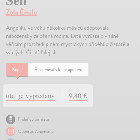
Zola Émile
Angeliku ve věku několika měsíců adoptovala
nábožensky založená rodina. Dítě vyrůstalo v silně
věřícím prostředí plném mystických příběhůo čistotě a
svatých.
Čítať ďalej
↓
Kúpiť
Rezervovať v kníhkupectve
titul je vypredaný
9,40 €
Pridať do wishlistu
Odporučiť známemu