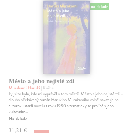
na sklade
Město a jeho nejisté zdi
Murakami Haruki
| Kniha
Ty jsi to byla, kdo mi vyprávěl o tom městě. Město a jeho nejisté zdi –
dlouho očekávaný román Harukiho Murakamiho volně navazuje na
autorovu starší novelu z roku 1980 a tematicky se prolíná s jeho
kultovním…
Na sklade
31,21 €