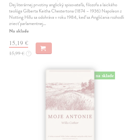
Dej literárnej prvotiny anglický spisovateľa, filozofa a laického
teológa Gilberta Keitha Chestertona (1874 – 1936) Napoleon z
Notting Hillu sa odohráva v roku 1984, keď sa Angličania rozhodli
zriecť parlamentnej…
Na sklade
15,19 €
15,99 €
?
na sklade