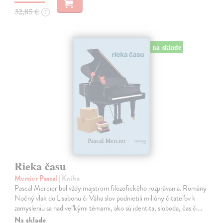
32,85 €
?
na sklade
Rieka času
Mercier Pascal
| Kniha
Pascal Mercier bol vždy majstrom filozofického rozprávania. Romány
Nočný vlak do Lisabonu či Váha slov podnietili milióny čitateľov k
zamysleniu sa nad veľkými témami, ako sú identita, sloboda, čas či…
Na sklade