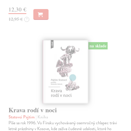
12,30 €
12,95 €
?
na sklade
Krava rodí v noci
Statovci Pajtim
| Kniha
Píše sa rok 1996. Vo Fínsku vychovávaný osemročný chlapec trávi
letné prázdniny v Kosove, kde zažíva čudesné udalosti, ktoré ho