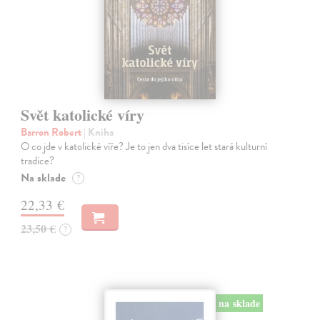
Svět katolické víry
Barron Robert
| Kniha
O co jde v katolické víře? Je to jen dva tisíce let stará kulturní
tradice?
Na sklade
?
22,33 €
23,50 €
?
na sklade