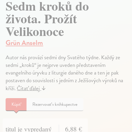
Sedm kroků do
života. Prožít
Velikonoce
Grün Anselm
Autor nás provází sedmi dny Svatého týdne. Každý ze
sedmi „kroků“ je nejprve uveden představením
evangelního úryvku z liturgie daného dne a ten je pak
postaven do souvislosti s jedním z Ježíšových výroků na
kříži.
Čítať ďalej
↓
Kúpiť
Rezervovať v kníhkupectve
titul je vypredaný
6,88 €