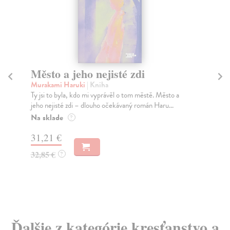
Město a jeho nejisté zdi
Tr
Murakami Haruki
| Kniha
Ma
Ty jsi to byla, kdo mi vyprávěl o tom městě. Město a
JE
jeho nejisté zdi – dlouho očekávaný román Haru...
NAŠ
muž
Na sklade
?
Za
31,21 €
22
32,85 €
?
24
Ďalšie z kategórie kresťanstvo a