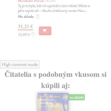
Murakami Haruki
| Kniha
Ma
Ty jsi to byla, kdo mi vyprávěl o tom městě. Město a
JE
jeho nejisté zdi – dlouho očekávaný román Haru...
NAŠ
muž
Na sklade
?
Za
31,21 €
22
32,85 €
?
24
High-contrast mode
Čitatelia s podobným vkusom si
kúpili aj:
na sklade