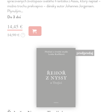
spracovaných životopisov svätého Františka z Assisi, ktorý napísal –
možno trochu prekvapivo – dánsky autor Johannes Jorgensen.
Plynulým…
Do 3 dní
14,45 €
14,90 €
?
predpredaj