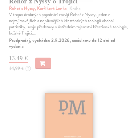
Řehoř z Nyssy o Trojici
Řehoř z Nyssy, Karfíková Lenka
| Kniha
V trojici drobných pojednání rozvíjí Řehoř z Nyssy, jeden z
nejzajímavějších a nejvlivnějších křesťanských teologů období
patristiky, svoje představy o ústředním tajemství křesťanské teologie,
božské Trojici.…
Predpredaj, vychádza 3.9.2026, zasielame do 12 dní od
vydania
13,49 €
14,99 €
?