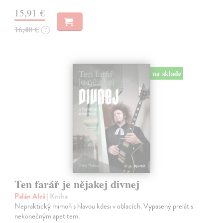
15,91 €
16,40 €
?
na sklade
Ten farář je nějakej divnej
Palán Aleš
| Kniha
Nepraktický mimoň s hlavou kdesi v oblacích. Vypasený prelát s
nekonečným apetitem.