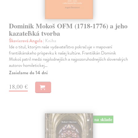
Dominik Mokoš OFM (1718-1776) a jeho
kazateľská tvorba
Škovierová Angela
| Kniha
Ide o titul, ktorým naše vydavateľstvo pokračuje v mapovaní
františkánskeho príspevku k našej kultúre. Františkán Dominik
Mokoš patril medzi najplodnejších a najpozoruhodnejších slovenských
autorov homiletickej…
Zasielame do 14 dní
18,00 €
na sklade