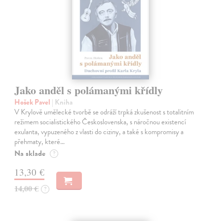
Jako anděl s polámanými křídly
Hošek Pavel
| Kniha
V Krylově umělecké tvorbě se odráží trpká zkušenost s totalitním
režimem socialistického Československa, s náročnou existencí
exulanta, vypuzeného z vlasti do ciziny, a také s kompromisy a
přehmaty, které…
Na sklade
?
13,30 €
14,00 €
?