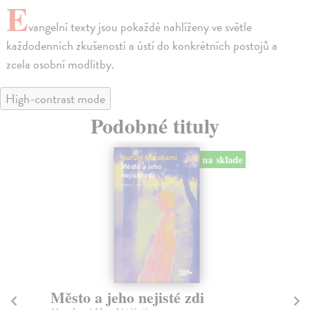
E
vangelní texty jsou pokaždé nahlíženy ve světle
každodenních zkušeností a ústí do konkrétních postojů a
zcela osobní modlitby.
High-contrast mode
Podobné tituly
na sklade
Město a jeho nejisté zdi
Tr