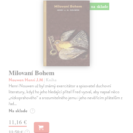
na sklade
Milovaní Bohem
Nouwen Henri J.M
| Kniha
Henri Nouwen už byl známý exercitátor a spisovatel duchovní
literatury, když ho jeho hledající přítel Fred vyzval, aby napsal něco
„nízkoprahového“ a srozumitelného jemu i jeho nevěřícím přátelům z
řad…
Na sklade
?
11,16 €
11,50 €
?