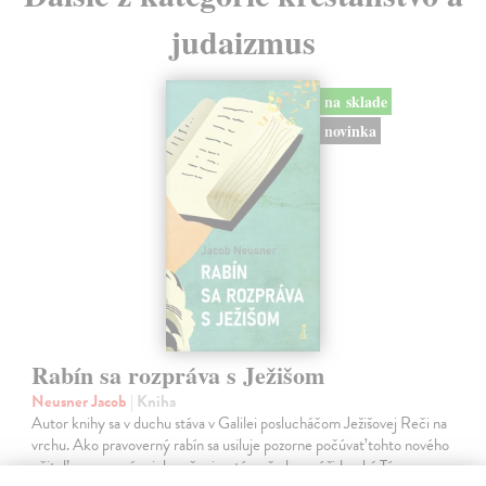
judaizmus
na sklade
novinka
Rabín sa rozpráva s Ježišom
Neusner Jacob
| Kniha
Autor knihy sa v duchu stáva v Galilei poslucháčom Ježišovej Reči na
vrchu. Ako pravoverný rabín sa usiluje pozorne počúvať tohto nového
učiteľa a porovnáva jeho učenie s tým, čo hovorí židovská Tóra.