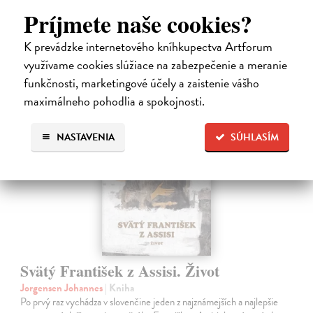
Na sklade
?
Príjmete naše cookies?
12,60 €
K prevádzke internetového kníhkupectva Artforum
14,00 €
?
využívame cookies slúžiace na zabezpečenie a meranie
funkčnosti, marketingové účely a zaistenie vášho
maximálneho pohodlia a spokojnosti.
NASTAVENIA
SÚHLASÍM
Svätý František z Assisi. Život
Jorgensen Johannes
| Kniha
Po prvý raz vychádza v slovenčine jeden z najznámejších a najlepšie