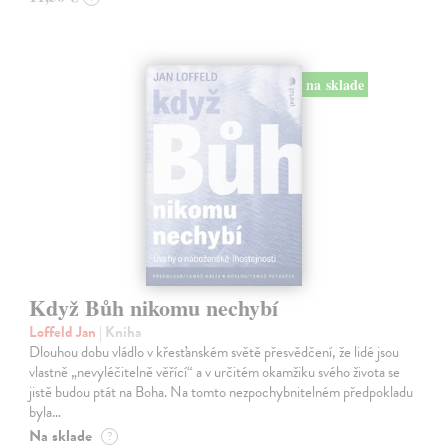
na sklade
Když Bůh nikomu nechybí
Loffeld Jan
| Kniha
Dlouhou dobu vládlo v křesťanském světě přesvědčení, že lidé jsou
vlastně „nevyléčitelně věřící“ a v určitém okamžiku svého života se
jistě budou ptát na Boha. Na tomto nezpochybnitelném předpokladu
byla…
Na sklade
?