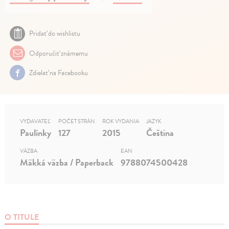
Pridať do wishlistu
Odporučiť známemu
Zdielať na Facebooku
VYDAVATEĽ
POČET STRÁN
ROK VYDANIA
JAZYK
Paulínky
127
2015
Čeština
VÄZBA
EAN
Mäkká väzba / Paperback
9788074500428
O TITULE