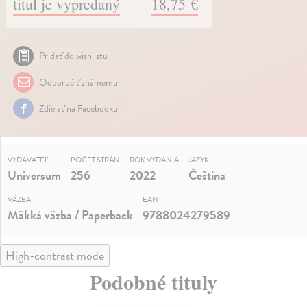
titul je vypredaný
18,75 €
Pridať do wishlistu
Odporučiť známemu
Zdielať na Facebooku
VYDAVATEĽ
POČET STRÁN
ROK VYDANIA
JAZYK
Universum
256
2022
Čeština
VÄZBA
EAN
Mäkká väzba / Paperback
9788024279589
High-contrast mode
Podobné tituly