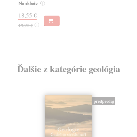
muž
Na sklade
?
Za
31,21 €
22
32,85 €
?
24
Ďalšie z kategórie geológia
predpredaj