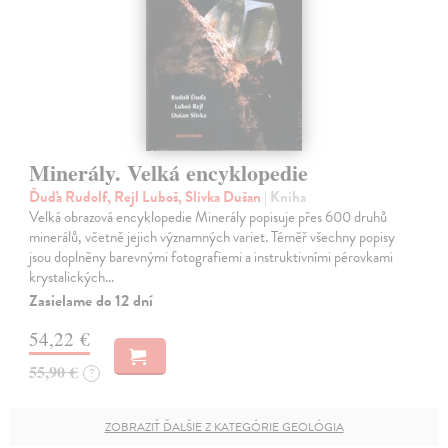
Minerály. Velká encyklopedie
Ďuďa Rudolf, Rejl Luboš, Slivka Dušan
| Kniha
Velká obrazová encyklopedie Minerály popisuje přes 600 druhů
minerálů, včetně jejich významných variet. Téměř všechny popisy
jsou doplněny barevnými fotografiemi a instruktivními pérovkami
krystalických…
Zasielame do 12 dní
54,22 €
55,90 €
?
ZOBRAZIŤ ĎALŠIE Z KATEGÓRIE GEOLÓGIA