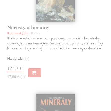
Nerosty a horniny
Kouřimský Jiří
| Kniha
Kniha o nerostech a horninách, používaných pro praktické potřeby
člověka, je určena těm zájemcům o nerostnou přírodu, kteří se chtějí
blíže seznámit s jednotlivými druhy z hlediska mineraloga a sběratele.
…
Na sklade
?
17,27 €
17,80 €
?