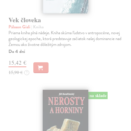
Vek človeka
Pálsson Gísli
| Kniha
Priama kniha plná nádeje. Kniha skúma ľudstvo v antropocéne, novej
geologickej epoche, ktorá predstavuje začiatok našej dominancie nad
Zemou ako životne dôležitým zdrojom.
Do 4 dní
15,42 €
15,90 €
?
na sklade