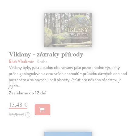
Viklany - zázraky přírody
Ekrt Vladimír
| Kniha
Viklany byly, jsou a budou obdivovány jako pozoruhodné výsledky
práce geologických a erozivních pochodů v průběhu dávných dob pod
povrchem a na povrchu naší planety. Ať už pro někoho představuje
jejich…
Zasielame do 12 dní
13,48 €
13,90 €
?