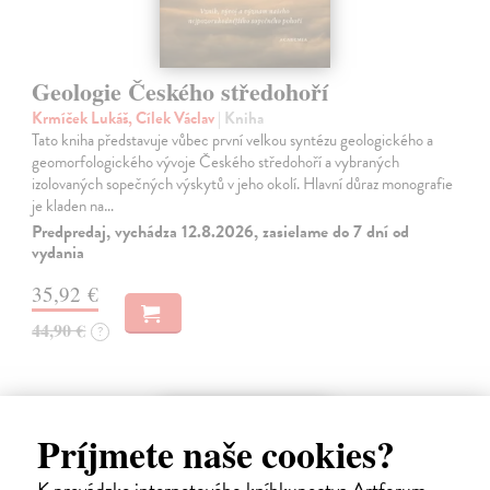
Geologie Českého středohoří
Krmíček Lukáš, Cílek Václav
| Kniha
Tato kniha představuje vůbec první velkou syntézu geologického a
geomorfologického vývoje Českého středohoří a vybraných
izolovaných sopečných výskytů v jeho okolí. Hlavní důraz monografie
je kladen na…
Predpredaj, vychádza 12.8.2026, zasielame do 7 dní od
vydania
35,92 €
44,90 €
?
na sklade
Príjmete naše cookies?
K prevádzke internetového kníhkupectva Artforum