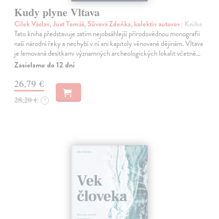
Kudy plyne Vltava
Cílek Václav, Just Tomáš, Sůvová Zdeňka, kolektív autorov
| Kniha
Tato kniha představuje zatím nejobsáhlejší přírodovědnou monografii
naší národní řeky a nechybí v ní ani kapitoly věnované dějinám. Vltava
je lemovaná desítkami významných archeologických lokalit včetně…
Zasielame do 12 dní
26,79 €
28,20 €
?