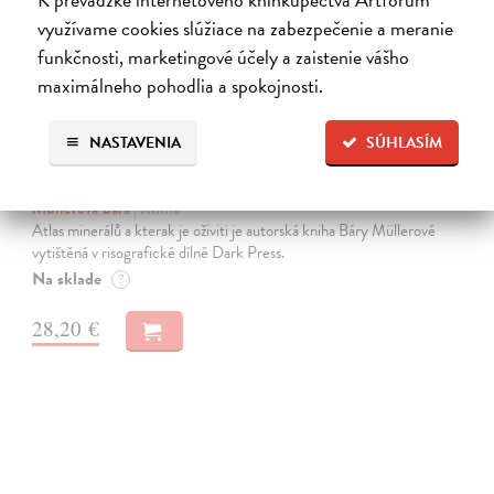
využívame cookies slúžiace na zabezpečenie a meranie
funkčnosti, marketingové účely a zaistenie vášho
maximálneho pohodlia a spokojnosti.
NASTAVENIA
SÚHLASÍM
Atlas minerálů a kterak je oživiti
Müllerová Bára
| Kniha
Atlas minerálů a kterak je oživiti je autorská kniha Báry Müllerové
vytištěná v risografické dílně Dark Press.
Na sklade
?
28,20 €