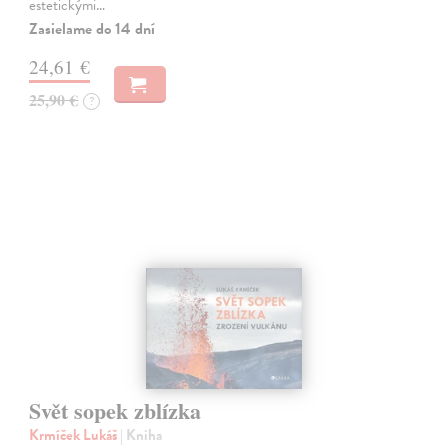
estetickými…
Zasielame do 14 dní
24,61 €
25,90 €
?
Svět sopek zblízka
Krmíček Lukáš
| Kniha