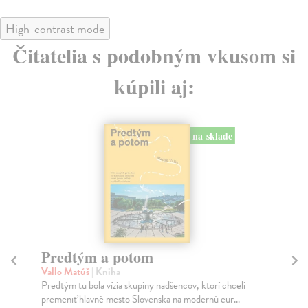
High-contrast mode
Čitatelia s podobným vkusom si
kúpili aj:
na sklade
Město a jeho nejisté zdi
Tr
Murakami Haruki
| Kniha
Ma
Ty jsi to byla, kdo mi vyprávěl o tom městě. Město a
JE
jeho nejisté zdi – dlouho očekávaný román Haru...
NAŠ