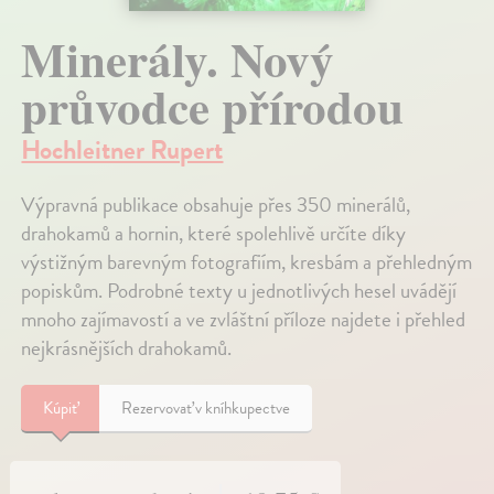
Minerály. Nový
průvodce přírodou
Hochleitner Rupert
Výpravná publikace obsahuje přes 350 minerálů,
drahokamů a hornin, které spolehlivě určíte díky
výstižným barevným fotografiím, kresbám a přehledným
popiskům. Podrobné texty u jednotlivých hesel uvádějí
mnoho zajímavostí a ve zvláštní příloze najdete i přehled
nejkrásnějších drahokamů.
Kúpiť
Rezervovať v kníhkupectve