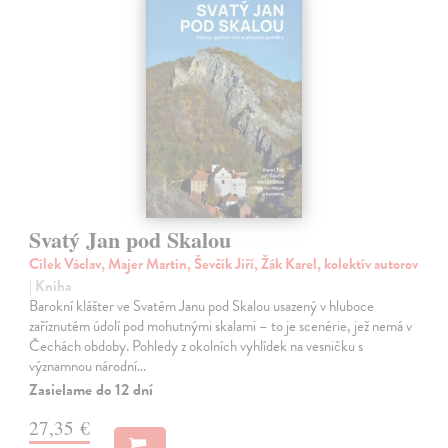
Svatý Jan pod Skalou
Cílek Václav, Majer Martin, Ševčík Jiří, Žák Karel, kolektív autorov
| Kniha
Barokní klášter ve Svatém Janu pod Skalou usazený v hluboce
zaříznutém údolí pod mohutnými skalami – to je scenérie, jež nemá v
Čechách obdoby. Pohledy z okolních vyhlídek na vesničku s
významnou národní…
Zasielame do 12 dní
27,35 €