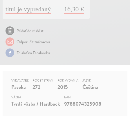
titul je vypredaný
16,30 €
Pridať do wishlistu
Odporučiť známemu
Zdielať na Facebooku
VYDAVATEĽ
POČET STRÁN
ROK VYDANIA
JAZYK
Paseka
272
2015
Čeština
VÄZBA
EAN
Tvrdá väzba / Hardback
9788074325908