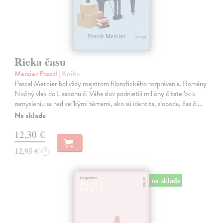
Rieka času
Mercier Pascal
| Kniha
Pascal Mercier bol vždy majstrom filozofického rozprávania. Romány
Nočný vlak do Lisabonu či Váha slov podnietili milióny čitateľov k
zamysleniu sa nad veľkými témami, ako sú identita, sloboda, čas či…
Na sklade
12,30 €
12,95 €
?
na sklade