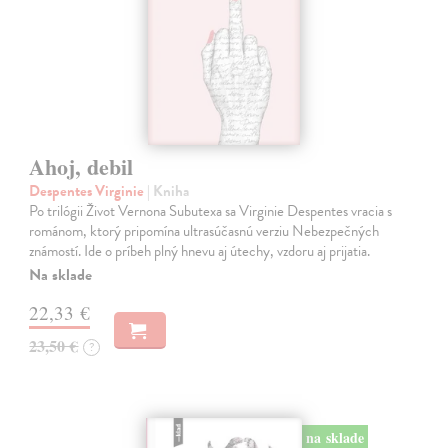
Ahoj, debil
Despentes Virginie
| Kniha
Po trilógii Život Vernona Subutexa sa Virginie Despentes vracia s
románom, ktorý pripomína ultrasúčasnú verziu Nebezpečných
známostí. Ide o príbeh plný hnevu aj útechy, vzdoru aj prijatia.
Na sklade
22,33 €
23,50 €
?
na sklade