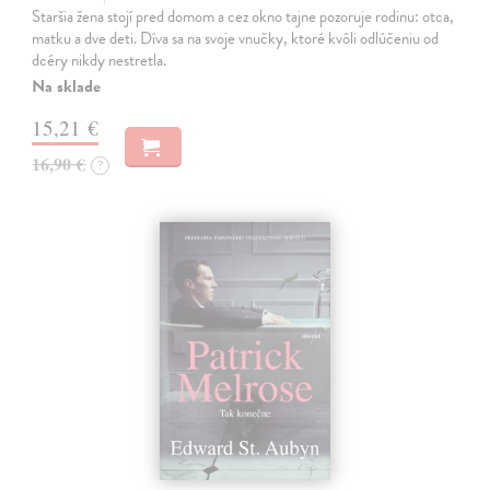
Staršia žena stojí pred domom a cez okno tajne pozoruje rodinu: otca,
matku a dve deti. Díva sa na svoje vnučky, ktoré kvôli odlúčeniu od
dcéry nikdy nestretla.
Na sklade
15,21 €
16,90 €
?