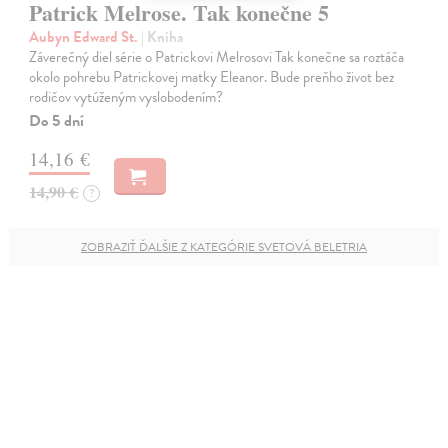
Patrick Melrose. Tak konečne 5
Aubyn Edward St.
| Kniha
Záverečný diel série o Patrickovi Melrosovi Tak konečne sa roztáča
okolo pohrebu Patrickovej matky Eleanor. Bude preňho život bez
rodičov vytúženým vyslobodením?
Do 5 dní
14,16 €
14,90 €
?
ZOBRAZIŤ ĎALŠIE Z KATEGÓRIE SVETOVÁ BELETRIA