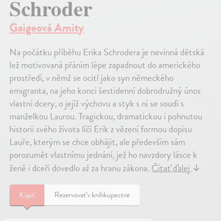
Schroder
Gaigeová Amity
Na počátku příběhu Erika Schrodera je nevinná dětská
lež motivovaná přáním lépe zapadnout do amerického
prostředí, v němž se ocitl jako syn německého
emigranta, na jeho konci šestidenní dobrodružný únos
vlastní dcery, o jejíž výchovu a styk s ní se soudí s
manželkou Laurou. Tragickou, dramatickou i pohnutou
historii svého života líčí Erik z vězení formou dopisu
Lauře, kterým se chce obhájit, ale především sám
porozumět vlastnímu jednání, jež ho navzdory lásce k
ženě i dceři dovedlo až za hranu zákona.
Čítať ďalej
↓
Kúpiť
Rezervovať v kníhkupectve