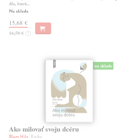
dílo, které…
Na sklade
15,68 €
16,50 €
?
na sklade
Ako milovať svoju dcéru
Blum Hila
| Kniha