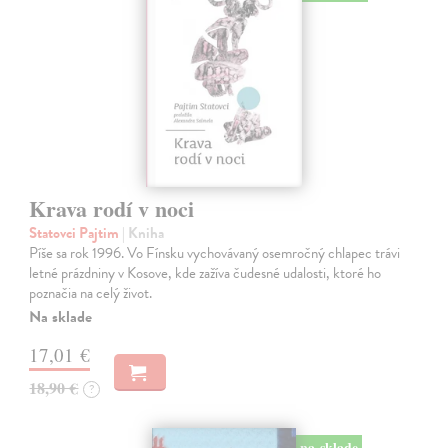
Krava rodí v noci
Statovci Pajtim
| Kniha
Píše sa rok 1996. Vo Fínsku vychovávaný osemročný chlapec trávi
letné prázdniny v Kosove, kde zažíva čudesné udalosti, ktoré ho
poznačia na celý život.
Na sklade
17,01 €
18,90 €
?
na sklade