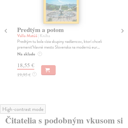
Predtým a potom
Mě
Vallo Matúš
| Kniha
Mu
Predtým tu bola vízia skupiny nadšencov, ktorí chceli
Ty 
premeniť hlavné mesto Slovenska na modernú eur...
jeh
Na sklade
Na
?
18,55 €
31
19,95 €
32
?
High-contrast mode
Čitatelia s podobným vkusom si