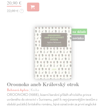
20,90 €
22,00 €
?
na sklade
novinka
Oroonoko aneb Královský otrok
Behnová Aphra
| Kniha
OROONOKO (1688), bizarní barokní příběh afrického prince
uvrženého do otroctví v Surinamu, patří k nejvýznamnějším textům z
období počátků britského románu, bývá označován za první anglické