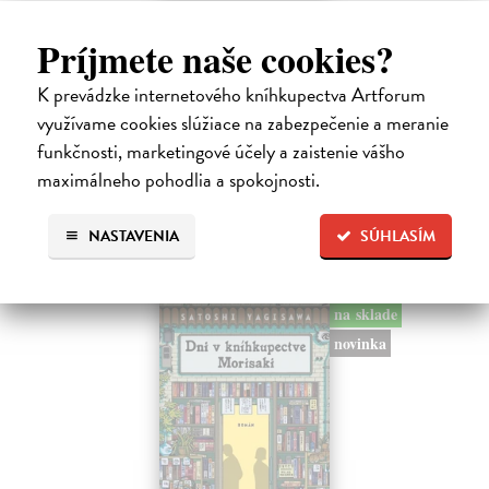
Město a jeho nejisté zdi
Príjmete naše cookies?
Murakami Haruki
| Kniha
Ty jsi to byla, kdo mi vyprávěl o tom městě. Město a jeho nejisté zdi –
dlouho očekávaný román Harukiho Murakamiho volně navazuje na
K prevádzke internetového kníhkupectva Artforum
autorovu starší novelu z roku 1980 a tematicky se prolíná s jeho
využívame cookies slúžiace na zabezpečenie a meranie
kultovním…
funkčnosti, marketingové účely a zaistenie vášho
Na sklade
maximálneho pohodlia a spokojnosti.
31,21 €
NASTAVENIA
SÚHLASÍM
32,85 €
?
na sklade
novinka