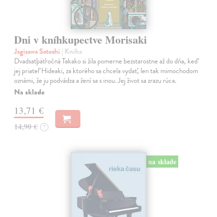
Dni v kníhkupectve Morisaki
Jagisawa Satoshi
| Kniha
Dvadsaťpäťročná Takako si žila pomerne bezstarostne až do dňa, keď
jej priateľ Hideaki, za ktorého sa chcela vydať, len tak mimochodom
oznámi, že ju podvádza a žení sa s inou. Jej život sa zrazu rúca.
Na sklade
13,71 €
14,90 €
?
na sklade