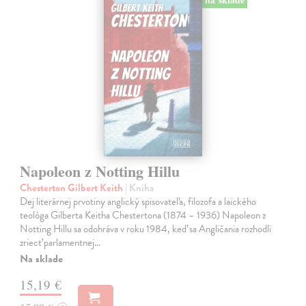
Napoleon z Notting Hillu
Chesterton Gilbert Keith
| Kniha
Dej literárnej prvotiny anglický spisovateľa, filozofa a laického
teológa Gilberta Keitha Chestertona (1874 – 1936) Napoleon z
Notting Hillu sa odohráva v roku 1984, keď sa Angličania rozhodli
zriecť parlamentnej…
Na sklade
15,19 €