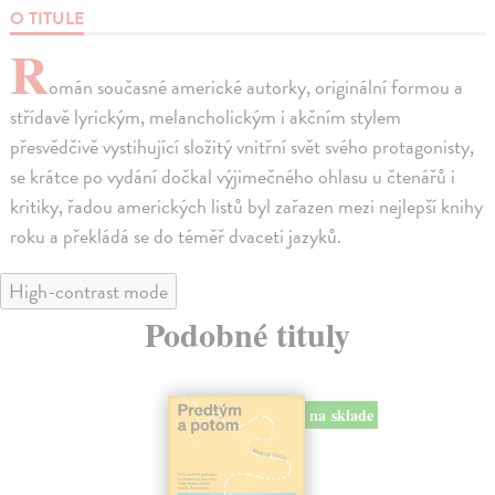
O TITULE
R
omán současné americké autorky, originální formou a
střídavě lyrickým, melancholickým i akčním stylem
přesvědčivě vystihující složitý vnitřní svět svého protagonisty,
se krátce po vydání dočkal výjimečného ohlasu u čtenářů i
kritiky, řadou amerických listů byl zařazen mezi nejlepší knihy
roku a překládá se do téměř dvaceti jazyků.
High-contrast mode
Podobné tituly
na sklade