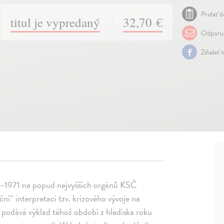
Pridať d
titul je vypredaný
32,70 €
Odporuč
Zdielať 
0–1971 na popud nejvyšších orgánů KSČ
ční“ interpretaci tzv. krizového vývoje na
a podává výklad téhož období z hlediska roku