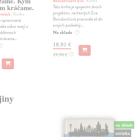
zame. Kým
Borušovičová Eva
| Kniha
Kun
m kráčame.
Táto kniha je spojením dvoch
Poma
projektov, na ktorých Eva
čty
ntišek
| Kniha
Borušovičová pracovala až do
naps
 spracovaná
svojich posledný...
česk
náša súbor esejí o
Na sklade
Na 
oblémoch
?
tvárania...
18,91 €
14
?
19,90 €
15,
?
jiny
na sklade
novinka