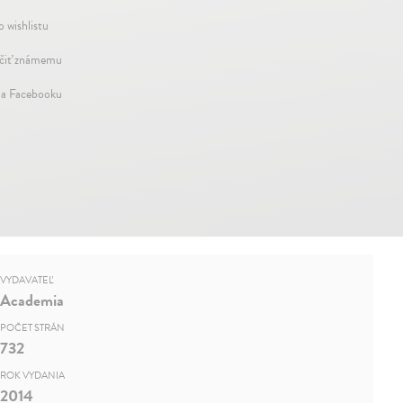
o wishlistu
iť známemu
na Facebooku
VYDAVATEĽ
Academia
POČET STRÁN
732
ROK VYDANIA
2014