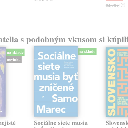
24,90 €
?
atelia s podobným vkusom si kúpili
na sklade
na sklade
novinka
ejisté
Sociálne siete musia
Slovens