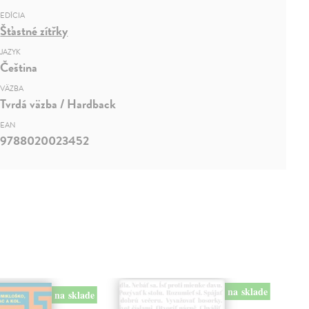
EDÍCIA
Šťastné zítřky
JAZYK
Čeština
VÄZBA
Tvrdá väzba / Hardback
EAN
9788020023452
na sklade
na sklade