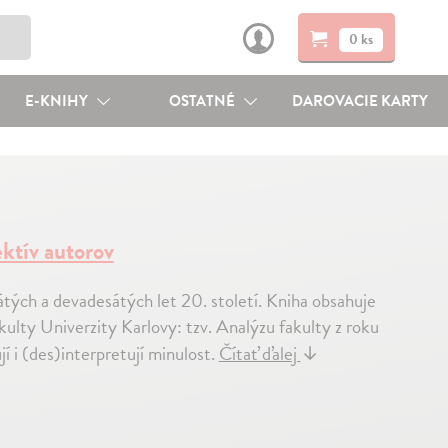
0 ks
E-KNIHY
OSTATNÉ
DAROVACIE KARTY
ektív autorov
ých a devadesátých let 20. století. Kniha obsahuje
ulty Univerzity Karlovy: tzv. Analýzu fakulty z roku
jí i (des)interpretují minulost.
Čítať ďalej
↓