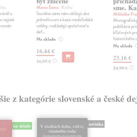
byť zničené
prichád
sme. Ka
iha
Marec Samo
| Kniha
právěl o
Sociálne siete nám ubližujú ako
Mikloško Fra
o nejisté
jednotlivcom a kazia medziľudské
Monograficky
ý román
vzťahy, rozkladajú spoločnosť a
publikácia pri
def...
kľúčových pr
historického u
Na sklade
?
Na sklade
16,44 €
23,16 €
16,95 €
?
24,90 €
?
šie z kategórie slovenské a české de
novinka
na sklade