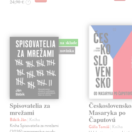
24,90 €
?
na sklade
novinka
Spisovatelia za
Československo
mrežami
Masaryka po
Čaputovú
Bábik Ján
| Kniha
Kniha Spisovatelia za mrežami
Gális Tomáš
| Kniha
(2026) zaznamenáva osudy