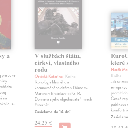
sy a
V službách štátu,
EuroCi
cirkvi, vlastného
které 
rodu
Harák Mar
j príručke
Kniha
Orviská Katarína
| Kniha
plíny
Jak se zrod
Ikonológia hlavného a
vychádza
evropských 
korunovačného oltára v Dóme sv.
ovej
promítl do
Martina v Bratislave od G. R.
ná na
České repu
Donnera a jeho objednávateľ Imrich
okolie, s…
publikace o
Esterházi.
komfortní
Zasielame do 14 dní
Zasielam
24,25 €
19,43 