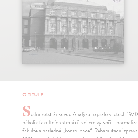
O TITULE
S
edmisetstránkovou Analýzu napsalo v letech 197
několik fakultních straníků s cílem vytvořit „normaliza
fakultě a následné „konsolidace“. Rehabilitační zpráv