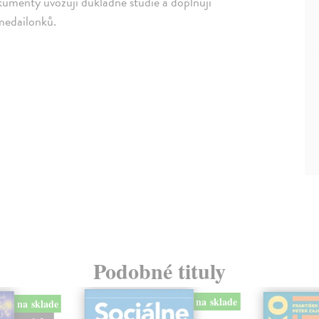
kumenty uvozují důkladné studie a doplňují
 medailonků.
Podobné tituly
na sklade
na sklade