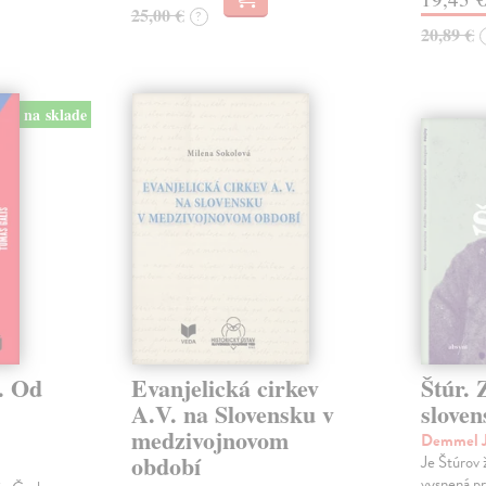
25,00 €
?
20,89 €
na sklade
. Od
Evanjelická cirkev
Štúr. 
A.V. na Slovensku v
slove
medzivojnovom
Demmel J
období
Je Štúrov 
vysnená pr