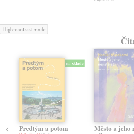
High-contrast mode
Čit
na sklade
Predtým a potom
Město a jeho n