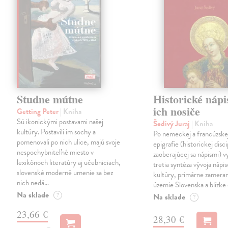
Studne mútne
Historické nápi
ich nosiče
Getting Peter
| Kniha
Sú ikonickými postavami našej
Šedivý Juraj
| Kniha
kultúry. Postavili im sochy a
Po nemeckej a francúzske
pomenovali po nich ulice, majú svoje
epigrafie (historickej disci
nespochybniteľné miesto v
zaoberajúcej sa nápismi) 
lexikónoch literatúry aj učebniciach,
tretia syntéza vývoja nápis
slovenské moderné umenie sa bez
kultúry, primárne zamera
nich nedá…
územie Slovenska a blízke 
Na sklade
?
Na sklade
?
23,66 €
28,30 €