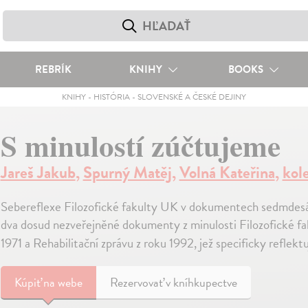
REBRÍK
KNIHY
BOOKS
KNIHY
-
HISTÓRIA
-
SLOVENSKÉ A ČESKÉ DEJINY
S minulostí zúčtujeme
Jareš Jakub
,
Spurný Matěj
,
Volná Kateřina
,
kol
Sebereflexe Filozofické fakulty UK v dokumentech sedmdesát
dva dosud nezveřejněné dokumenty z minulosti Filozofické fak
1971 a Rehabilitační zprávu z roku 1992, jež specificky reflektu
Kúpiť
na webe
Rezervovať v kníhkupectve