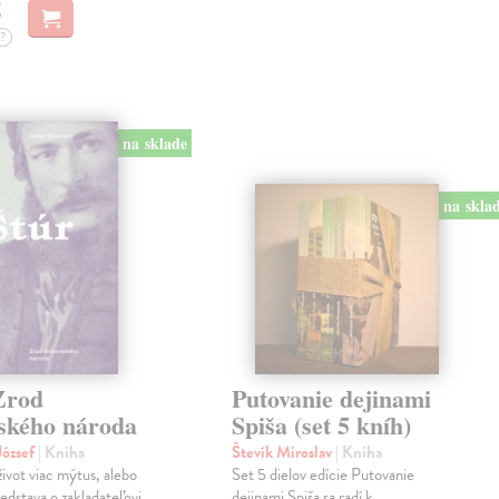
?
na sklade
na skla
Zrod
Putovanie dejinami
nského národa
Spiša (set 5 kníh)
ózsef
| Kniha
Števík Miroslav
| Kniha
život viac mýtus, alebo
Set 5 dielov edície Putovanie
edstava o zakladateľovi
dejinami Spiša sa radí k