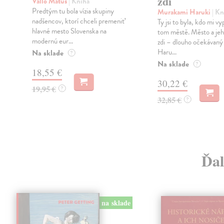
zdi
Vallo Matúš
| Kniha
Predtým tu bola vízia skupiny
Murakami Haruki
| Kn
nadšencov, ktorí chceli premeniť
Ty jsi to byla, kdo mi vy
hlavné mesto Slovenska na
tom městě. Město a jeh
modernú eur...
zdi – dlouho očekávan
Haru...
Na sklade
?
Na sklade
?
18,55 €
30,22 €
19,95 €
?
32,85 €
?
Ďal
na sklade