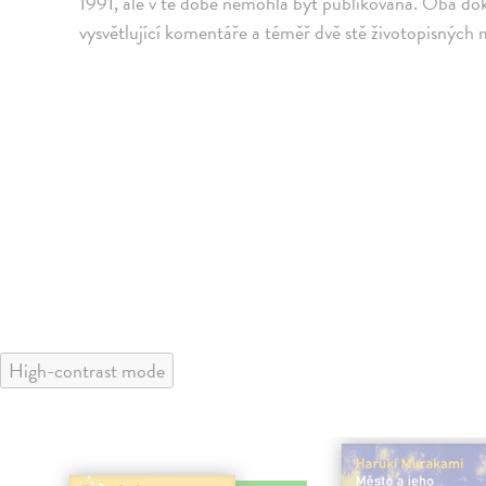
1991, ale v té době nemohla být publikována. Oba do
vysvětlující komentáře a téměř dvě stě životopisných
High-contrast mode