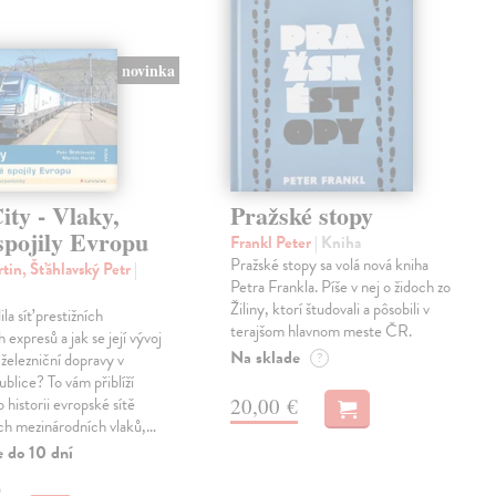
novinka
ty - Vlaky,
Pražské stopy
spojily Evropu
Frankl Peter
| Kniha
Pražské stopy sa volá nová kniha
tin, Šťáhlavský Petr
|
Petra Frankla. Píše v nej o židoch zo
Žiliny, ktorí študovali a pôsobili v
ila síť prestižních
terajšom hlavnom meste ČR.
expresů a jak se její vývoj
Na sklade
 železniční dopravy v
?
blice? To vám přiblíží
20,00 €
 historii evropské sítě
ch mezinárodních vlaků,…
e do 10 dní
€