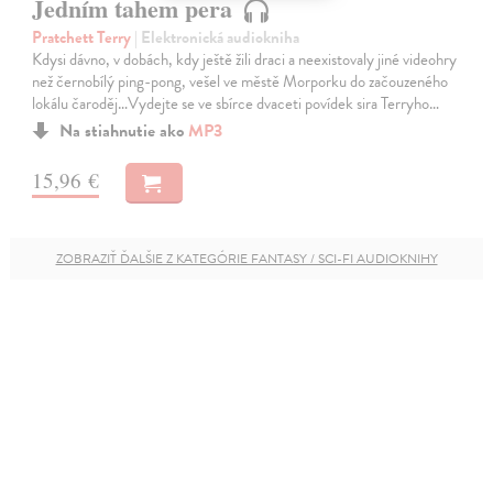
Jedním tahem pera
Pratchett Terry
| Elektronická audiokniha
Kdysi dávno, v dobách, kdy ještě žili draci a neexistovaly jiné videohry
než černobílý ping-pong, vešel ve městě Morporku do začouzeného
lokálu čaroděj…Vydejte se ve sbírce dvaceti povídek sira Terryho…
Na stiahnutie ako
MP3
15,96 €
ZOBRAZIŤ ĎALŠIE Z KATEGÓRIE FANTASY / SCI-FI AUDIOKNIHY