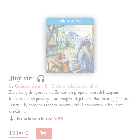
E-AUDIO
Jiný vítr
Le Guinová Ursula K.
| Elektronická audiokniha
Závěrečný díl vyprávění o Zeměmoří propojují s předcházejícími
knihami známé postavy – arcimág Ged, jeho družka Tenar a její dcera
Tenanu. Ty pomohou radami novému králi Lebannenovi v boji proti
drakům,…
Na stiahnutie ako
MP3
12,00 €