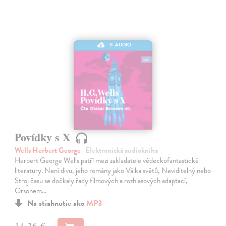
E-AUDIO
Povídky s X
Wells Herbert George
| Elektronická audiokniha
Herbert George Wells patří mezi zakladatele vědeckofantastické
literatury. Není divu, jeho romány jako Válka světů, Neviditelný nebo
Stroj času se dočkaly řady filmových a rozhlasových adaptací,
Orsonem…
Na stiahnutie ako
MP3
14,36 €