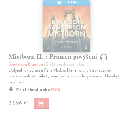
E-AUDIO
Mistborn II. : Pramen povýšení
Sanderson Brandon
| Elektronická audiokniha
Uplynul rok od smrti Pána Vládce, kterému všichni přisuzovali
božskou podstatu. Ale tyranův pád jeho poddaným mír ani blahobyt
nepřinesl.
Na stiahnutie ako
MP3
23,96 €