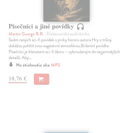
Písečníci a jiné povídky
Martin George R.R.
| Elektronická audiokniha
Sedm raných sci-fi povídek s prvky hororu autora Hry o trůny
dokážou pohltit svou sugestivní atmosférou.Brilantní povídka
Písečníci je klenotem sci-fi žánru – vybroušeným do nejjemnějších
detailů. Aby…
Na stiahnutie ako
MP3
18,76 €