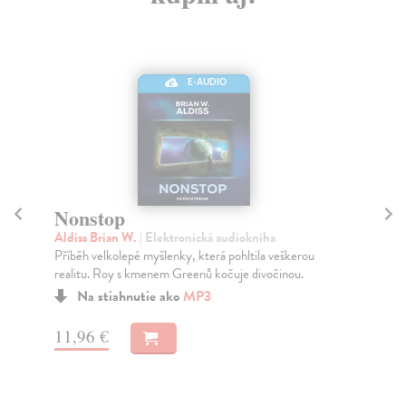
E-AUDIO
Nonstop
Pl
Aldiss Brian W.
| Elektronická audiokniha
Bou
Příběh velkolepé myšlenky, která pohltila veškerou
Sor
realitu. Roy s kmenem Greenů kočuje divočinou.
pla
Na stiahnutie ako
MP3
11,96 €
11