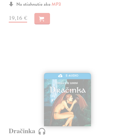
Na stiahnutie ako
MP3
19,16 €
E-AUDIO
Dračinka