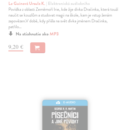
Le Guinová Ursula K.
| Elektronická audiokniha
Povídka z oblasti Zeměmoří Irie, kde žije dívka Dračinka, která touží
naučit se kouzlům a studovat magii na škole, kam je vstup ženám
zapovězen.V době, kdy přišla na svět dívka jménem Dračinka,
patřilo…
Na stiahnutie ako
MP3
9,20 €
E-AUDIO