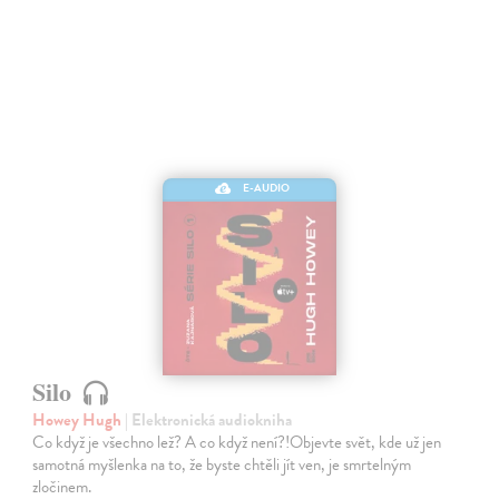
E-AUDIO
Silo
Howey Hugh
| Elektronická audiokniha
Co když je všechno lež? A co když není?!Objevte svět, kde už jen
samotná myšlenka na to, že byste chtěli jít ven, je smrtelným
zločinem.