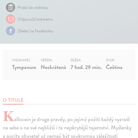
Pridať do wishlistu
Odporučiť známemu
Zdielať na Facebooku
VYDAVATEĽ
VERZIA
DĹŽKA
ZVUK
Tympanum
Neskrátená
7 hod. 29 min.
Čeština
O TITULE
K
allocain je droga pravdy, po jejímž požití každý vyzradí
na sebe a na své nejbližší i ta nejskrytější tajemství. Myšlenky
a pocity obyvatel už nemají být soukromou záležitostí