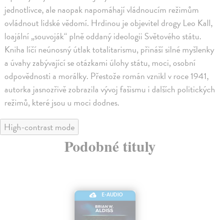
jednotlivce, ale naopak napomáhají vládnoucím režimům
ovládnout lidské vědomí. Hrdinou je objevitel drogy Leo Kall,
loajální „souvoják“ plně oddaný ideologii Světového státu.
Kniha líčí neúnosný útlak totalitarismu, přináší silné myšlenky
a úvahy zabývající se otázkami úlohy státu, moci, osobní
odpovědnosti a morálky. Přestože román vznikl v roce 1941,
autorka jasnozřivě zobrazila vývoj fašismu i dalších politických
režimů, které jsou u moci dodnes.
High-contrast mode
Podobné tituly
E-AUDIO