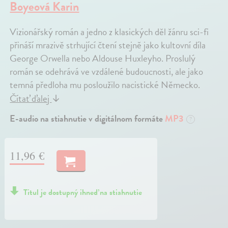
Boyeová Karin
Vizionářský román a jedno z klasických děl žánru sci-fi
přináší mrazivě strhující čtení stejně jako kultovní díla
George Orwella nebo Aldouse Huxleyho. Proslulý
román se odehrává ve vzdálené budoucnosti, ale jako
temná předloha mu posloužilo nacistické Německo.
Čítať ďalej
↓
E-audio na stiahnutie v digitálnom formáte
MP3
?
11,96 €
Titul je dostupný ihneď na stiahnutie