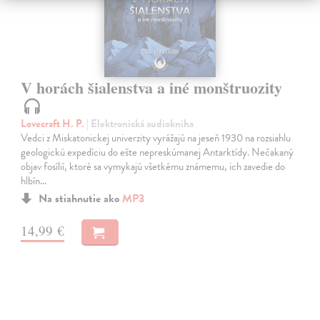
V horách šialenstva a iné monštruozity
Lovecraft H. P.
| Elektronická audiokniha
Vedci z Miskatonickej univerzity vyrážajú na jeseň 1930 na rozsiahlu
geologickú expedíciu do ešte nepreskúmanej Antarktídy. Nečakaný
objav fosílií, ktoré sa vymykajú všetkému známemu, ich zavedie do
hlbín…
Na stiahnutie ako
MP3
14,99 €