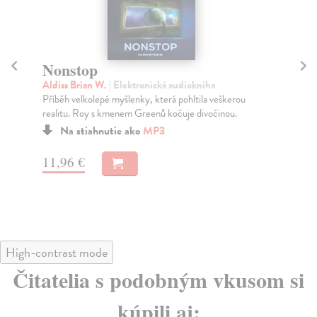
Nonstop
Pl
Aldiss Brian W.
| Elektronická audiokniha
Bou
Příběh velkolepé myšlenky, která pohltila veškerou
Sor
realitu. Roy s kmenem Greenů kočuje divočinou.
pla
Na stiahnutie ako
MP3
11,96 €
11
High-contrast mode
Čitatelia s podobným vkusom si
kúpili aj: