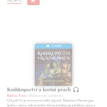
E-AUDIO
Knihkupectví a kostní prach
Baldree Travis
| Elektronická audiokniha
Orkyně Viv je na své první velké výpravě. Rakemovi Havrani jsou
špička v oboru, nekromantka Varina představuje pořádnou výzvu a