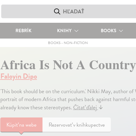
REBRÍK
KNIHY
BOOKS
BOOKS
-
NON-FICTION
Africa Is Not A Countr
Faloyin Dipo
'This book should be on the curriculum.' Nikki May, author 
portrait of modern Africa that pushes back against harmful s
already know these stereotypes.
Čítať ďalej
↓
Kúpiť
na webe
Rezervovať v kníhkupectve