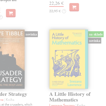
covných dní
22,26 €
€
22,95 €
?
?
novinka
na sklade
novinka
der Strategy
A Little History of
Mathematics
eve
| Kniha
 at the crusaders, which
Lawrence Snezana
| Kniha