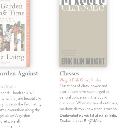
arden Against
Classes
Wright Erik Olin
| Kniha
Questions of class, power and
via
| Kniha
distribution have reemerged as
derful book this is. I
central concerns in the public
enchanting and beautifully
discourse. When we talk about class,
ry but also the fascinating
we don't always know what is meant.
tful excursions along the
Dodávateľ nemá titul na sklade.
gel Slater‘A garden
Dodanie cca. 5 týždňov.
ecrets, we all…