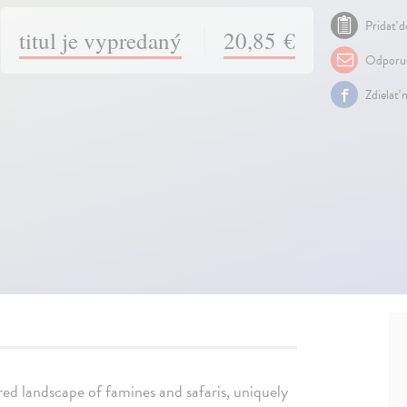
Pridať d
titul je vypredaný
20,85 €
Odporuč
Zdielať 
d red landscape of famines and safaris, uniquely