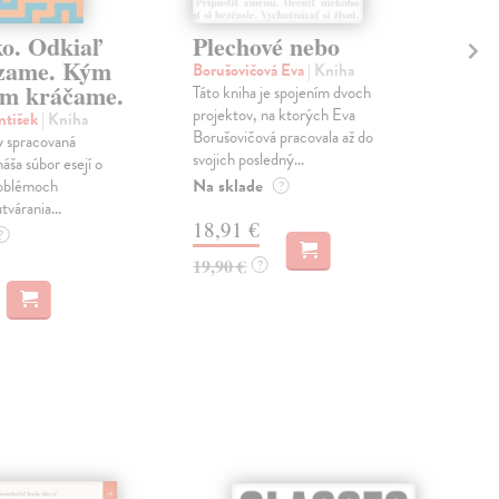
ko. Odkiaľ
Plechové nebo
Po
zame. Kým
Borušovičová Eva
| Kniha
Kun
m kráčame.
Táto kniha je spojením dvoch
Poma
projektov, na ktorých Eva
čty
ntišek
| Kniha
Borušovičová pracovala až do
naps
 spracovaná
svojich posledný...
česk
náša súbor esejí o
Na sklade
Na 
oblémoch
?
tvárania...
18,91 €
14
?
19,90 €
15,
?