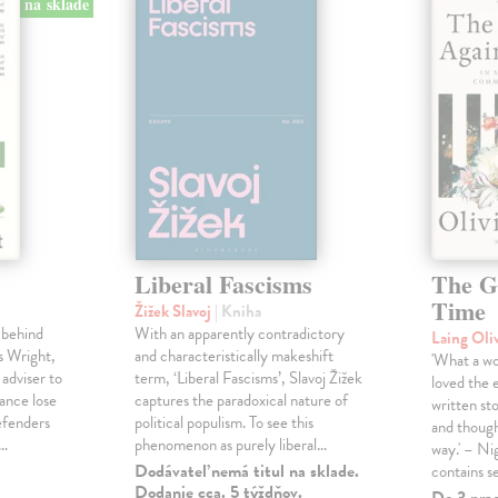
na sklade
Liberal Fascisms
The G
Time
Žižek Slavoj
| Kniha
 behind
With an apparently contradictory
Laing Oli
s Wright,
and characteristically makeshift
'What a won
 adviser to
term, ‘Liberal Fascisms’, Slavoj Žižek
loved the 
ance lose
captures the paradoxical nature of
written sto
defenders
political populism. To see this
and though
s…
phenomenon as purely liberal…
way.' – Ni
Dodávateľ nemá titul na sklade.
contains s
Dodanie cca. 5 týždňov.