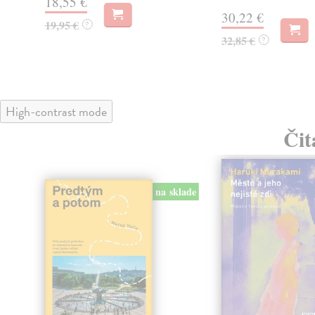
18,55 €
30,22 €
19,95 €
?
32,85 €
?
High-contrast mode
Čit
na sklade