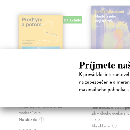
na sklade
Príjmete na
K prevádzke internetové
na zabezpečenie a merani
Predtým a potom
Město a jeho n
zdi
maximálneho pohodlia a 
Vallo Matúš
| Kniha
Predtým tu bola vízia skupiny
Murakami Haruki
| Kn
nadšencov, ktorí chceli premeniť
Ty jsi to byla, kdo mi vy
hlavné mesto Slovenska na
tom městě. Město a jeh
modernú eur...
zdi – dlouho očekávan
Haru...
Na sklade
?
Na sklade
?