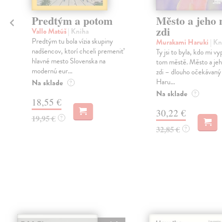
Predtým a potom
Město a jeho n
zdi
Vallo Matúš
| Kniha
Predtým tu bola vízia skupiny
Murakami Haruki
| Kn
nadšencov, ktorí chceli premeniť
Ty jsi to byla, kdo mi vy
hlavné mesto Slovenska na
tom městě. Město a jeh
modernú eur...
zdi – dlouho očekávan
Haru...
Na sklade
?
Na sklade
?
18,55 €
30,22 €
19,95 €
?
32,85 €
?