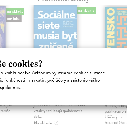
na sklade
na sklade
novinka
še cookies?
ho kníhkupectva Artforum využívame cookies slúžiace
e funkčnosti, marketingové účely a zaistenie vášho
ejisté
Sociálne siete musia
Slovens
byť zničené
prichád
spokojnosti.
sme. Ka
iha
Marec Samo
| Kniha
právěl o
Sociálne siete nám ubližujú ako
Mikloško Fra
o nejisté
jednotlivcom a kazia medziľudské
Monograficky
ý román
vzťahy, rozkladajú spoločnosť a
publikácia pri
def...
kľúčových pr
historického u
Na sklade
?