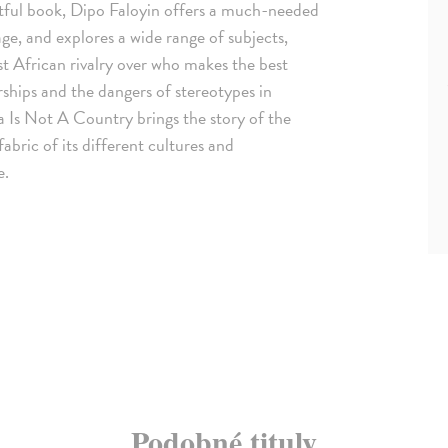
ghtful book, Dipo Faloyin offers a much-needed
ge, and explores a wide range of subjects,
st African rivalry over who makes the best
orships and the dangers of stereotypes in
ca Is Not A Country brings the story of the
abric of its different cultures and
e.
Podobné tituly