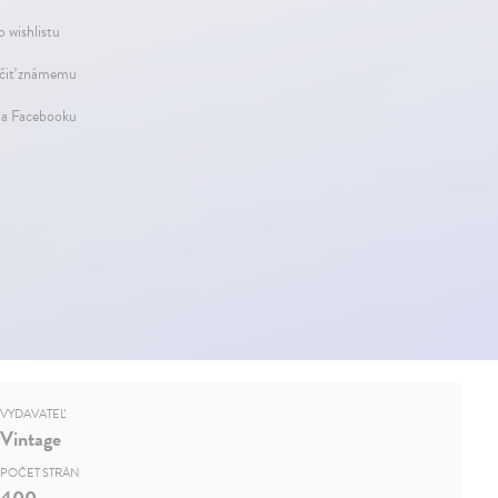
o wishlistu
iť známemu
na Facebooku
VYDAVATEĽ
Vintage
POČET STRÁN
400