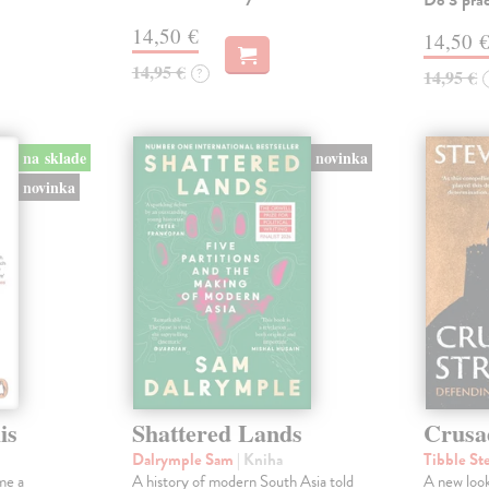
Do 3 pra
14,50 €
14,50 
14,95 €
?
14,95 €
na sklade
novinka
novinka
is
Shattered Lands
Crusa
Dalrymple Sam
| Kniha
Tibble St
me a
A history of modern South Asia told
A new look