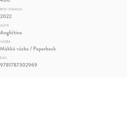
ROK VYDANIA
2022
JAZYK
Angličtina
VÄZBA
Mäkká väzba / Paperback
EAN
9781787302969