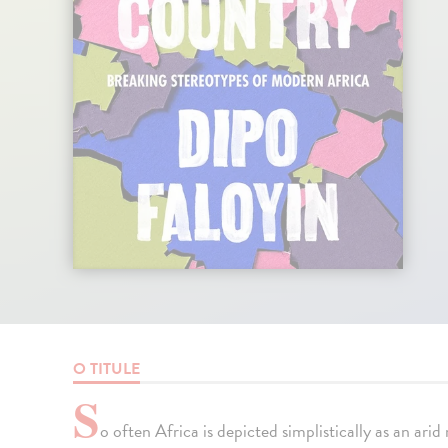
O TITULE
S
o often Africa is depicted simplistically as an ari