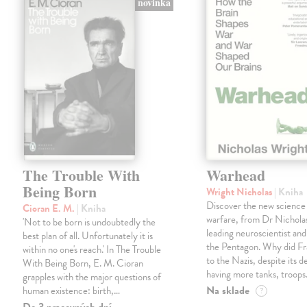
novinka
The Trouble With
Warhead
Being Born
Wright Nicholas
| Kniha
Discover the new science
Cioran E. M.
| Kniha
warfare, from Dr Nichola
'Not to be born is undoubtedly the
leading neuroscientist and
best plan of all. Unfortunately it is
the Pentagon. Why did Fr
within no one's reach.' In The Trouble
to the Nazis, despite its 
With Being Born, E. M. Cioran
having more tanks, troop
grapples with the major questions of
Na sklade
human existence: birth,…
?