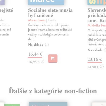
ejisté
Sociálne siete musia
Slovens
byť zničené
prichád
sme. Ka
iha
Marec Samo
| Kniha
právěl o
Sociálne siete nám ubližujú ako
Mikloško Fra
o nejisté
jednotlivcom a kazia medziľudské
Monograficky
ý román
vzťahy, rozkladajú spoločnosť a
publikácia pri
def...
kľúčových pr
historického u
Na sklade
?
Na sklade
16,44 €
23,16 €
16,95 €
?
24,90 €
?
Ďalšie z kategórie non-fiction