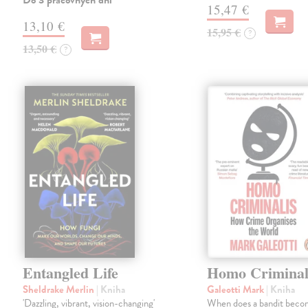
Do 3 pracovných dní
15,47 €
13,10 €
15,95 €
?
13,50 €
?
Entangled Life
Homo Criminal
Sheldrake Merlin
| Kniha
Galeotti Mark
| Kniha
'Dazzling, vibrant, vision-changing'
When does a bandit beco