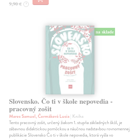
9,90 €
?
na sklade
Slovensko. Čo ti v škole nepovedia -
pracovný zošit
Marec Samuel, Čermáková Lucia
| Kniha
Tento pracovný zošit, určený žiakom 1. stupňa základných škôl, je
zábavnou didaktickou pomôckou a náučnou nadstavbou rovnomennej
publikácie Slovensko Čo ti v škole nepovedia, ktorá vyšla vo