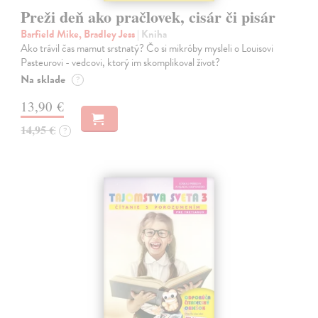
Preži deň ako pračlovek, cisár či pisár
Barfield Mike, Bradley Jess
| Kniha
Ako trávil čas mamut srstnatý? Čo si mikróby mysleli o Louisovi
Pasteurovi - vedcovi, ktorý im skomplikoval život?
Na sklade
?
13,90 €
14,95 €
?