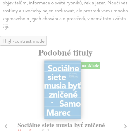
objevitelům, informace o světě rybníků, řek a jezer. Naučí vás
rostliny a živočichy nejen rozlišovat, ale prozradí vám i mnoho
zajímavého o jejich chování a o prostředí, v němž tato zvířata
žijí.
High-contrast mode
Podobné tituly
na sklade
Sociálne siete musia byť zničené
S