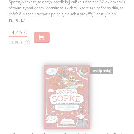
Spoznaj vďaka tejto encyklopedickej knižke s viac ako 60 okienkami s
rôznymi typmi vlakov. Zoznám sa s vlakmi, ktoré za slnečného dňa, za
dažďa či v snehu rachotia po koľajniciach a prevážajú cestujúcich…
Do 6 dní
14,45 €
14,90 €
?
predpredaj