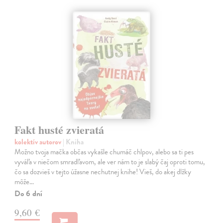
Fakt husté zvieratá
kolektív autorov
| Kniha
Možno tvoja mačka občas vykašle chumáč chlpov, alebo sa ti pes
vyváľa v niečom smradľavom, ale ver nám to je slabý čaj oproti tomu,
čo sa dozvieš v tejto úžasne nechutnej knihe! Vieš, do akej dlžky
môže…
Do 6 dní
9,60 €