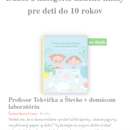
pre deti do 10 rokov
na sklade
Profesor Tekvička a Števko v domácom
laboratóriu
Šušaníková Ivana
| Kniha
Vedeli ste, že si doma môžete vyrobiť soľné šperky, vlastné jogurty,
recyklovaný papier aj dúhu? Vyskúšajte so svojimi deťmi tridsať