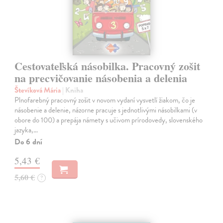
Cestovateľská násobilka. Pracovný zošit
na precvičovanie násobenia a delenia
Števíková Mária
| Kniha
Plnofarebný pracovný zošit v novom vydaní vysvetlí žiakom, čo je
násobenie a delenie, názorne pracuje s jednotlivými násobilkami (v
obore do 100) a prepája námety s učivom prírodovedy, slovenského
jazyka,…
Do 6 dní
5,43 €
5,60 €
?