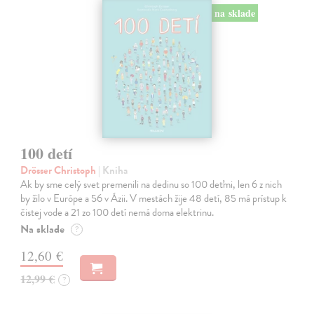
na sklade
100 detí
Drösser Christoph
| Kniha
Ak by sme celý svet premenili na dedinu so 100 deťmi, len 6 z nich
by žilo v Európe a 56 v Ázii. V mestách žije 48 detí, 85 má prístup k
čistej vode a 21 zo 100 detí nemá doma elektrinu.
Na sklade
?
12,60 €
12,99 €
?