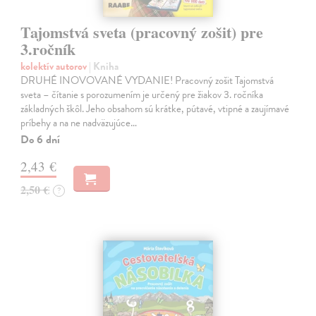
Tajomstvá sveta (pracovný zošit) pre
3.ročník
kolektív autorov
| Kniha
DRUHÉ INOVOVANÉ VYDANIE! Pracovný zošit Tajomstvá
sveta – čítanie s porozumením je určený pre žiakov 3. ročníka
základných škôl. Jeho obsahom sú krátke, pútavé, vtipné a zaujímavé
príbehy a na ne nadväzujúce…
Do 6 dní
2,43 €
2,50 €
?