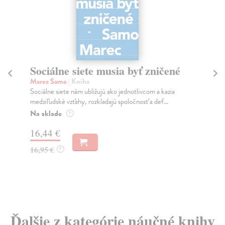
Sociálne siete musia byť zničené
S
K
Marec Samo
| Kniha
Sociálne siete nám ubližujú ako jednotlivcom a kazia
Mik
medziľudské vzťahy, rozkladajú spoločnosť a def...
Mon
o k
Na sklade
?
Na
16,44 €
23
16,95 €
?
24
Ďalšie z kategórie náučné knihy