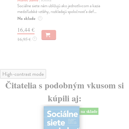
K
Marec Samo
| Kniha
Sociálne siete nám ubližujú ako jednotlivcom a kazia
Mik
medziľudské vzťahy, rozkladajú spoločnosť a def...
Mon
o k
Na sklade
?
Na
16,44 €
23
16,95 €
?
24
High-contrast mode
Čitatelia s podobným vkusom si
kúpili aj:
na sklade