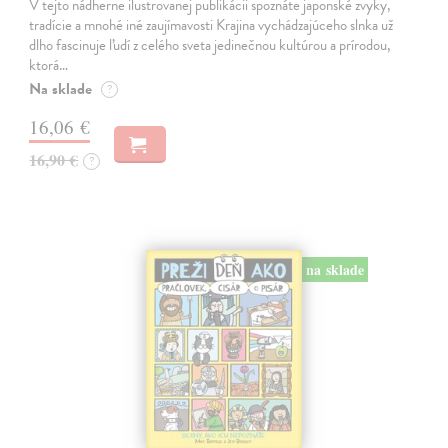
V tejto nádherne ilustrovanej publikácii spoznáte japonské zvyky,
tradície a mnohé iné zaujímavosti Krajina vychádzajúceho slnka už
dlho fascinuje ľudí z celého sveta jedinečnou kultúrou a prírodou,
ktorá…
Na sklade
?
16,06 €
16,90 €
?
na sklade