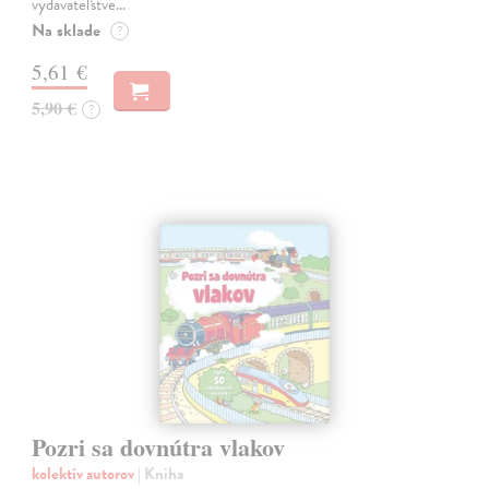
vydavateľstve…
Na sklade
?
5,61 €
5,90 €
?
Pozri sa dovnútra vlakov
kolektív autorov
| Kniha