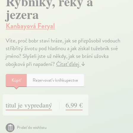
Rybníky, řeky a
jezera
Kanbayová Feryal
Víte, proč bobr staví hráze, jak se přizpůsobil vodouch
stříbřitý životu pod hladinou a jak získal tužebník své
jméno? Slyšeli jste už někdy, jak se brání užovka
obojková při napadení?
Čítať ďalej
↓
Kúpiť
Rezervovať v kníhkupectve
titul je vypredaný
6,99 €
Pridať do wishlistu