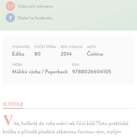
Odporučiť známemu
Zdielať na Facebooku
VYDAVATEĽ
POČET STRÁN
ROK VYDANIA
JAZYK
Edika
80
2014
Čeština
VÄZBA
EAN
Mäkká väzba / Paperback
9788026604105
O TITULE
V
íte, kolikrát do roka mění rak říční kůži?Tato praktická
knížka o přírodě předává zábavnou formou vám, malým