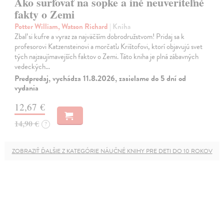
Ako surfovať na sopke a iné neuveriteľné
fakty o Zemi
Potter William, Watson Richard
| Kniha
Zbaľ si kufre a vyraz za najväčším dobrodružstvom! Pridaj sa k
profesorovi Katzensteinovi a morčaťu Krištofovi, ktorí objavujú svet
tých najzaujímavejších faktov o Zemi. Táto kniha je plná zábavných
vedeckých…
Predpredaj, vychádza 11.8.2026, zasielame do 5 dní od
vydania
12,67 €
14,90 €
?
ZOBRAZIŤ ĎALŠIE Z KATEGÓRIE NÁUČNÉ KNIHY PRE DETI DO 10 ROKOV