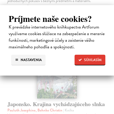
jednoduchých pokusov s bežnými predmetmi a materiálmi.
Na sklade
?
Príjmete naše cookies?
14,20 €
14,95 €
?
K prevádzke internetového kníhkupectva Artforum
využívame cookies slúžiace na zabezpečenie a meranie
funkčnosti, marketingové účely a zaistenie vášho
maximálneho pohodlia a spokojnosti.
na sklade
NASTAVENIA
SÚHLASÍM
Japonsko. Krajina vychádzajúceho slnka
Pauluth Josephine, Bohnke Christin
| Kniha