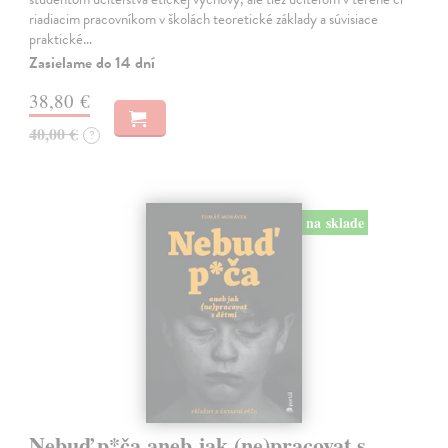
riadiacim pracovníkom v školách teoretické základy a súvisiace
praktické…
Zasielame do 14 dní
38,80 €
40,00 €
?
na sklade
Nebuď p*ča aneb jak (ne)pracovat s