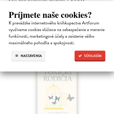
Ako byť rodičom dieťaťa s FASD
Brown Julia, Mather Mary
| Kniha
Príjmete naše cookies?
Jedna z mála kníh o poruchách fetálneho alkoholového spektra v
slovenskom jazyku. Kniha nielen jasne a zrozumiteľne popisuje
K prevádzke internetového kníhkupectva Artforum
problematiku FASD, ale ponúka aj konkrétne rady pri výchove detí s
touto diagnózou.…
využívame cookies slúžiace na zabezpečenie a meranie
Na sklade
?
funkčnosti, marketingové účely a zaistenie vášho
maximálneho pohodlia a spokojnosti.
10,00 €
NASTAVENIA
SÚHLASÍM
na sklade