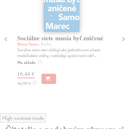
Sociálne siete musia byť zničené
S
K
Marec Samo
| Kniha
Sociálne siete nám ubližujú ako jednotlivcom a kazia
Mik
medziľudské vzťahy, rozkladajú spoločnosť a def...
Mon
o k
Na sklade
?
Na
16,44 €
23
16,95 €
?
24
High-contrast mode
Čitatelia s podobným vkusom si