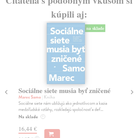
kúpili aj:
na sklade
Sociálne siete musia byť zničené
S
K
Marec Samo
| Kniha
Sociálne siete nám ubližujú ako jednotlivcom a kazia
Mik
medziľudské vzťahy, rozkladajú spoločnosť a def...
Mon
o k
Na sklade
?
Na
16,44 €
23