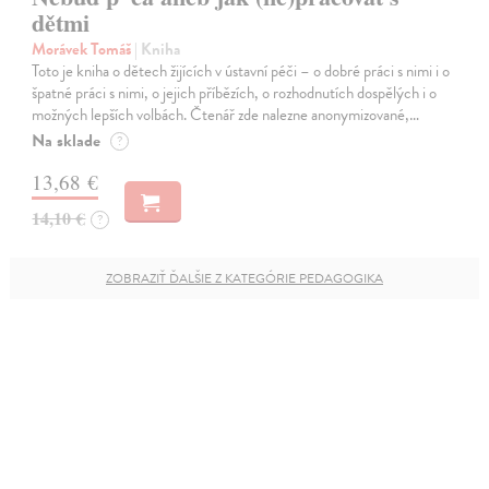
dětmi
Morávek Tomáš
| Kniha
Toto je kniha o dětech žijících v ústavní péči – o dobré práci s nimi i o
špatné práci s nimi, o jejich příbězích, o rozhodnutích dospělých i o
možných lepších volbách. Čtenář zde nalezne anonymizované,…
Na sklade
?
13,68 €
14,10 €
?
ZOBRAZIŤ ĎALŠIE Z KATEGÓRIE PEDAGOGIKA