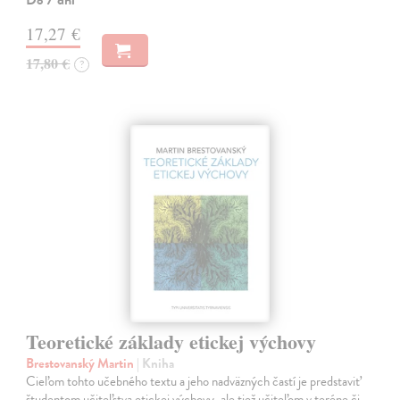
Do 7 dní
17,27 €
17,80 €
?
Teoretické základy etickej výchovy
Brestovanský Martin
| Kniha
Cieľom tohto učebného textu a jeho nadväzných častí je predstaviť
študentom učiteľstva etickej výchovy, ale tiež učiteľom v teréne či