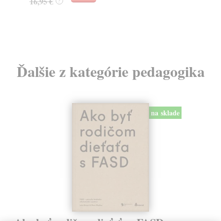
16,95 €
?
24
Ďalšie z kategórie pedagogika
na sklade