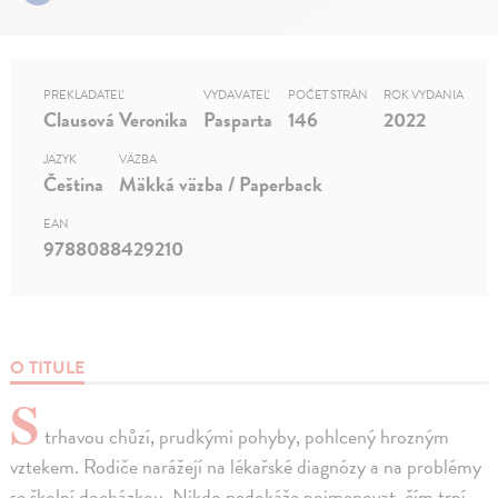
PREKLADATEĽ
VYDAVATEĽ
POČET STRÁN
ROK VYDANIA
Clausová Veronika
Pasparta
146
2022
JAZYK
VÄZBA
Čeština
Mäkká väzba / Paperback
EAN
9788088429210
O TITULE
S
trhavou chůzí, prudkými pohyby, pohlcený hrozným
vztekem. Rodiče narážejí na lékařské diagnózy a na problémy
se školní docházkou. Nikdo nedokáže pojmenovat, čím trpí.