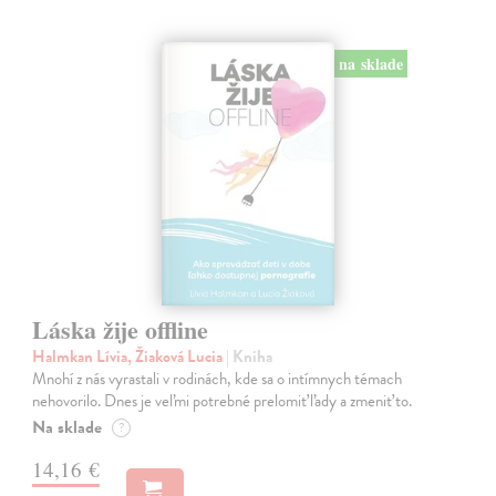
na sklade
Láska žije offline
Halmkan Lívia, Žiaková Lucia
| Kniha
Mnohí z nás vyrastali v rodinách, kde sa o intímnych témach
nehovorilo. Dnes je veľmi potrebné prelomiť ľady a zmeniť to.
Na sklade
?
14,16 €