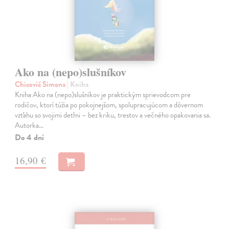
Ako na (nepo)slušníkov
Chicevič Simona
| Kniha
Kniha Ako na (nepo)slušníkov je praktickým sprievodcom pre
rodičov, ktorí túžia po pokojnejšom, spolupracujúcom a dôvernom
vzťahu so svojimi deťmi – bez kriku, trestov a večného opakovania sa.
Autorka…
Do 4 dní
16,90 €