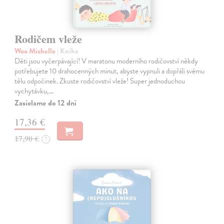
Rodičem vleže
Woo Michelle
| Kniha
Děti jsou vyčerpávající! V maratonu moderního rodičovství někdy
potřebujete 10 drahocenných minut, abyste vypnuli a dopřáli svému
tělu odpočinek. Zkuste rodičovství vleže! Super jednoduchou
vychytávku,…
Zasielame do 12 dní
17,36 €
17,90 €
?