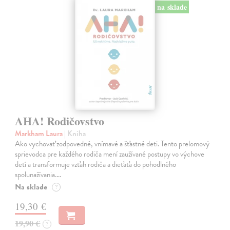
na sklade
AHA! Rodičovstvo
Markham Laura
| Kniha
Ako vychovať zodpovedné, vnímavé a šťastné deti. Tento prelomový
sprievodca pre každého rodiča mení zaužívané postupy vo výchove
detí a transformuje vzťah rodiča a dieťaťa do pohodlného
spolunažívania.…
Na sklade
?
19,30 €
19,90 €
?