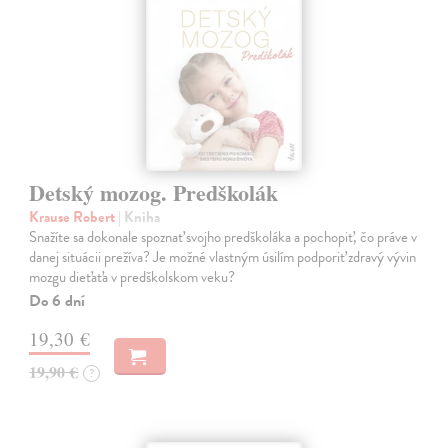
Detský mozog. Predškolák
Krause Robert
| Kniha
Snažíte sa dokonale spoznať svojho predškoláka a pochopiť, čo práve v
danej situácii prežíva? Je možné vlastným úsilím podporiť zdravý vývin
mozgu dieťaťa v predškolskom veku?
Do 6 dní
19,30 €
19,90 €
?