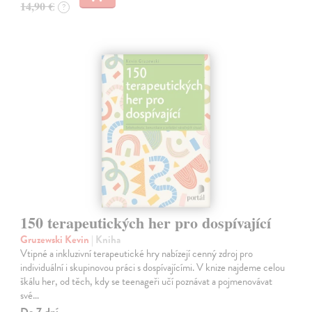
14,90 €
?
150 terapeutických her pro dospívající
Gruzewski Kevin
| Kniha
Vtipné a inkluzivní terapeutické hry nabízejí cenný zdroj pro
individuální i skupinovou práci s dospívajícími. V knize najdeme celou
škálu her, od těch, kdy se teenageři učí poznávat a pojmenovávat
své…