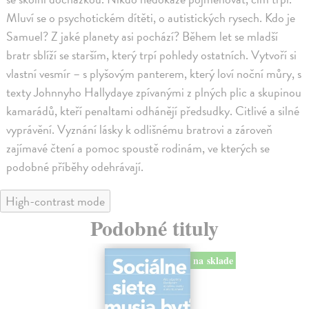
Mluví se o psychotickém dítěti, o autistických rysech. Kdo je
Samuel? Z jaké planety asi pochází? Během let se mladší
bratr sblíží se starším, který trpí pohledy ostatních. Vytvoří si
vlastní vesmír – s plyšovým panterem, který loví noční můry, s
texty Johnnyho Hallydaye zpívanými z plných plic a skupinou
kamarádů, kteří penaltami odhánějí předsudky. Citlivé a silné
vyprávění. Vyznání lásky k odlišnému bratrovi a zároveň
zajímavé čtení a pomoc spoustě rodinám, ve kterých se
podobné příběhy odehrávají.
High-contrast mode
Podobné tituly
na sklade