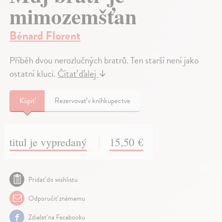
mimozemšťan
Bénard Florent
Příběh dvou nerozlučných bratrů. Ten starší není jako
ostatní kluci.
Čítať ďalej
↓
Kúpiť
Rezervovať v kníhkupectve
titul je vypredaný
15,50 €
Pridať do wishlistu
Odporučiť známemu
Zdielať na Facebooku