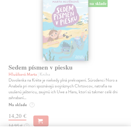
na sklade
Sedem písmen v piesku
Hlušíková Marta
| Kniha
Dovolenka na Kréte je niekedy plná prekvapení. Súrodenci Noro a
Anabela pri mori spoznávajú svojráznych Chrtovcov, natrafia na
usušenú jaštericu, zaujmú ich Uwe a Hans, ktorí sú takmer celé dni
zahrabaní…
Na sklade
?
14,20 €
14,95 €
?