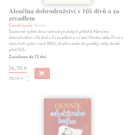
Alenčina dobrodružství v říši divů a za
zrcadlem
Carroll Lewis
| Kniha
Souborné vydání dvou světově proslulých příběhů Alenčina
dobrodružství v říši divů a Za zrcadlem a co tam Alenka našla. První z
obou knih vyšla v roce 1865, druhá o sedm let později, tedy téměř
před 150…
Zasielame do 12 dní
26,70 €
28,10 €
?