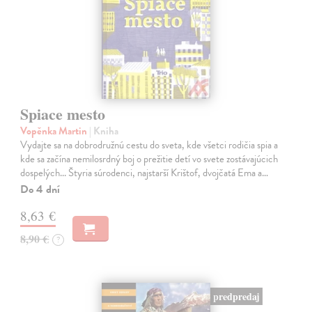
Spiace mesto
Vopěnka Martin
| Kniha
Vydajte sa na dobrodružnú cestu do sveta, kde všetci rodičia spia a
kde sa začína nemilosrdný boj o prežitie detí vo svete zostávajúcich
dospelých... Štyria súrodenci, najstarší Krištof, dvojčatá Ema a…
Do 4 dní
8,63 €
8,90 €
?
predpredaj