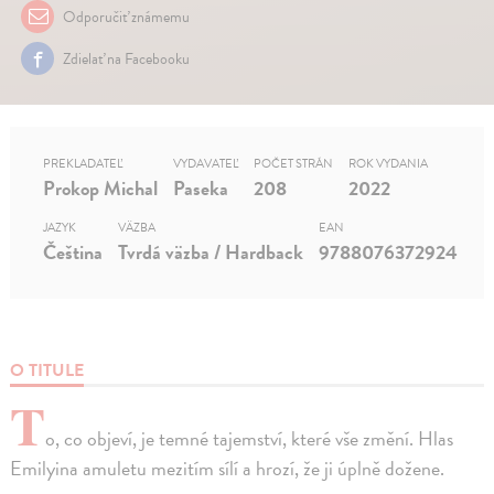
Odporučiť známemu
Zdielať na Facebooku
PREKLADATEĽ
VYDAVATEĽ
POČET STRÁN
ROK VYDANIA
Prokop Michal
Paseka
208
2022
JAZYK
VÄZBA
EAN
Čeština
Tvrdá väzba / Hardback
9788076372924
O TITULE
T
o, co objeví, je temné tajemství, které vše změní. Hlas
Emilyina amuletu mezitím sílí a hrozí, že ji úplně dožene.