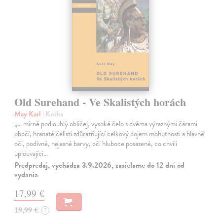
Old Surehand - Ve Skalistých horách
May Karl
| Kniha
„… mírně podlouhlý obličej, vysoké čelo s dvěma výraznými čárami
obočí, hranaté čelisti zdůrazňující celkový dojem mohutnosti a hlavně
oči, podivné, nejasné barvy, oči hluboce posazené, co chvíli
uplouvající…
Predpredaj, vychádza 3.9.2026, zasielame do 12 dní od
vydania
17,99 €
19,99 €
?