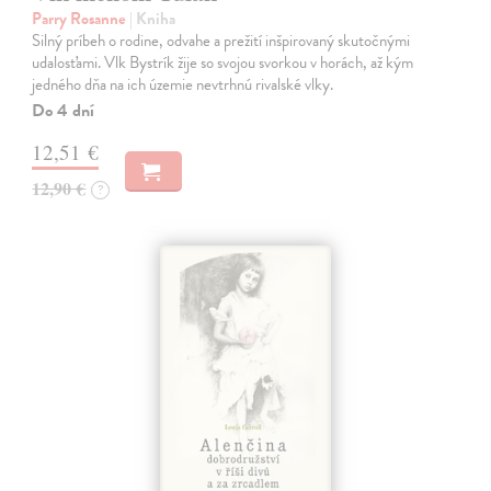
Parry Rosanne
| Kniha
Silný príbeh o rodine, odvahe a prežití inšpirovaný skutočnými
udalosťami. Vlk Bystrík žije so svojou svorkou v horách, až kým
jedného dňa na ich územie nevtrhnú rivalské vlky.
Do 4 dní
12,51 €
12,90 €
?