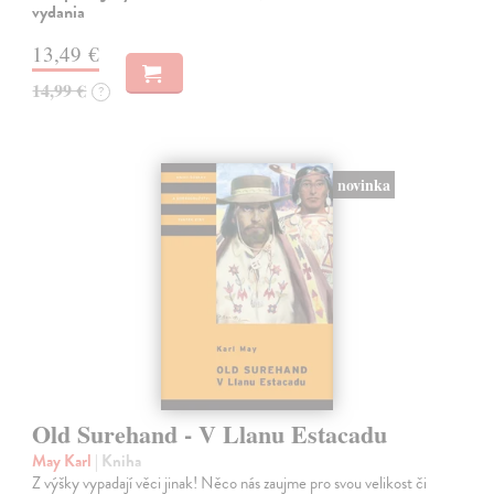
vydania
13,49 €
14,99 €
?
novinka
Old Surehand - V Llanu Estacadu
May Karl
| Kniha
Z výšky vypadají věci jinak! Něco nás zaujme pro svou velikost či