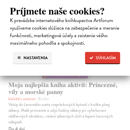
Príjmete naše cookies?
K prevádzke internetového kníhkupectva Artforum
využívame cookies slúžiace na zabezpečenie a meranie
funkčnosti, marketingové účely a zaistenie vášho
maximálneho pohodlia a spokojnosti.
NASTAVENIA
SÚHLASÍM
Moja najlepšia kniha aktivít: Princezné,
víly a morské panny
kolektív autorov
| Kniha
Vstúp do čarovného sveta rozprávkových bytostí v knižke plnej
zábavy. Malé princezné si užijú hodiny zábavy pri vyfarbovaní
nádherných obrázkov, riešení zábavných úloh a lepení čarovných
nálepiek.
Do 4 dní