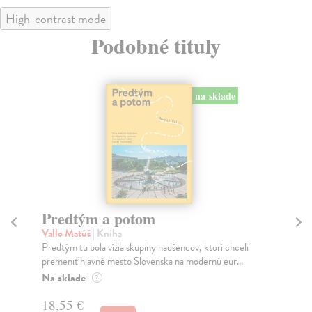
High-contrast mode
Podobné tituly
na sklade
Predtým a potom
Mě
Vallo Matúš
| Kniha
Mu
Predtým tu bola vízia skupiny nadšencov, ktorí chceli
Ty 
premeniť hlavné mesto Slovenska na modernú eur...
jeh
Na sklade
Na
?
18,55 €
31