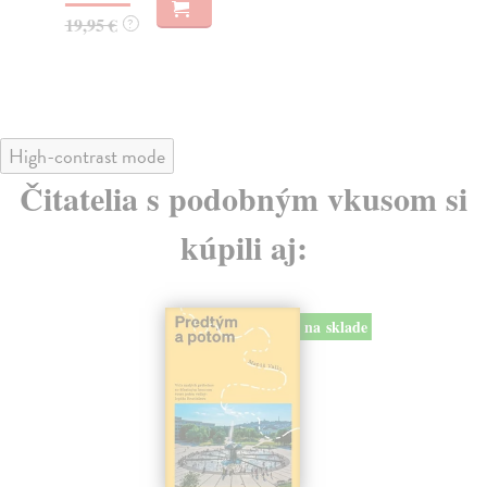
19,95 €
32
?
High-contrast mode
Čitatelia s podobným vkusom si
kúpili aj:
na sklade