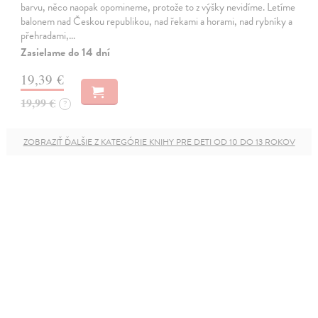
barvu, něco naopak opomineme, protože to z výšky nevidíme. Letíme
balonem nad Českou republikou, nad řekami a horami, nad rybníky a
přehradami,…
Zasielame do 14 dní
19,39 €
19,99 €
?
ZOBRAZIŤ ĎALŠIE Z KATEGÓRIE KNIHY PRE DETI OD 10 DO 13 ROKOV