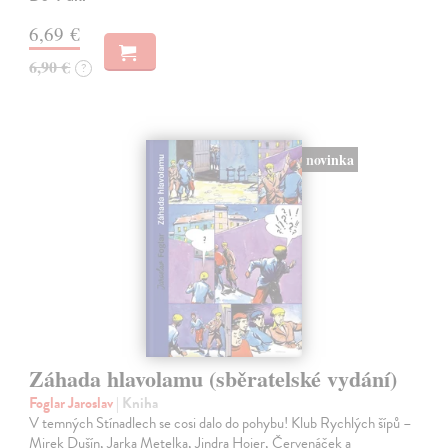
6,69 €
6,90 €
?
novinka
Záhada hlavolamu (sběratelské vydání)
Foglar Jaroslav
| Kniha
V temných Stínadlech se cosi dalo do pohybu! Klub Rychlých šípů –
Mirek Dušín, Jarka Metelka, Jindra Hojer, Červenáček a