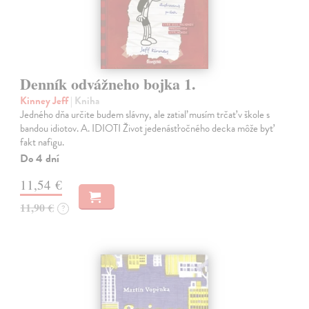
Denník odvážneho bojka 1.
Kinney Jeff
| Kniha
Jedného dňa určite budem slávny, ale zatiaľ musím trčať v škole s
bandou idiotov. A. IDIOTI Život jedenásťročného decka môže byť
fakt nafigu.
Do 4 dní
11,54 €
11,90 €
?