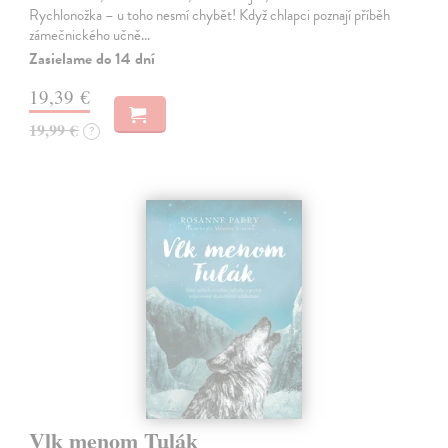
Rychlonožka – u toho nesmí chybět! Když chlapci poznají příběh
zámečnického učně…
Zasielame do 14 dní
19,39 €
19,99 €
?
Vlk menom Tulák