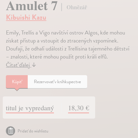
Amulet 7
Ohnězář
Kibuishi Kazu
Emily, Trellis a Vigo navštíví ostrov Algos, kde mohou
získat přístup a vstoupit do ztracených vzpomínek.
Doufají, že odhalí události z Trellisina tajemného dětství
– znalosti, které mohou použít proti králi elfů.
Čítať ďalej
↓
Kúpiť
Rezervovať v kníhkupectve
titul je vypredaný
18,30 €
Pridať do wishlistu