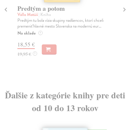
Predtým a potom
Mě
Vallo Matúš
| Kniha
Mu
Predtým tu bola vízia skupiny nadšencov, ktorí chceli
Ty 
premeniť hlavné mesto Slovenska na modernú eur...
jeh
Na sklade
Na
?
18,55 €
31
19,95 €
32
?
Ďalšie z kategórie knihy pre deti
od 10 do 13 rokov